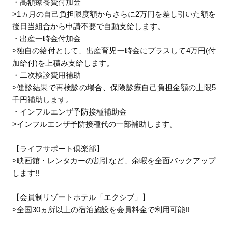
・高額療養費付加金
>1ヵ月の自己負担限度額からさらに2万円を差し引いた額を
後日当組合から申請不要で自動支給します。
・出産一時金付加金
>独自の給付として、出産育児一時金にプラスして4万円(付
加給付)を上積み支給します。
・二次検診費用補助
>健診結果で再検診の場合、保険診療自己負担金額の上限5
千円補助します。
・インフルエンザ予防接種補助金
>インフルエンザ予防接種代の一部補助します。
【ライフサポート倶楽部】
>映画館・レンタカーの割引など、余暇を全面バックアップ
します!!
【会員制リゾートホテル「エクシブ」】
>全国30ヵ所以上の宿泊施設を会員料金で利用可能!!