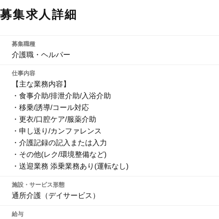
募集求人詳細
募集職種
介護職・ヘルパー
仕事内容
【主な業務内容】
・食事介助/排泄介助/入浴介助
・移乗/誘導/コール対応
・更衣/口腔ケア/服薬介助
・申し送り/カンファレンス
・介護記録の記入または入力
・その他(レク/環境整備など)
・送迎業務 添乗業務あり(運転なし)
施設・サービス形態
通所介護（デイサービス）
給与