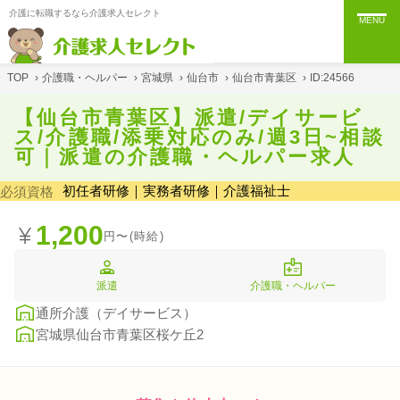
介護に転職するなら介護求人セレクト
MENU
TOP
›
介護職・ヘルパー
›
宮城県
›
仙台市
›
仙台市青葉区
›
ID:24566
【仙台市青葉区】派遣/デイサービ
ス/介護職/添乗対応のみ/週3日~相談
可｜派遣の介護職・ヘルパー求人
初任者研修｜実務者研修｜介護福祉士
必須資格
1,200
円〜(時給)
派遣
介護職・ヘルパー
通所介護（デイサービス）
宮城県仙台市青葉区桜ケ丘2