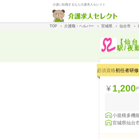
介護に転職するなら介護求人セレクト
TOP
›
介護職・ヘルパー
›
宮城県
›
仙台市
›
【仙台
駅/夜
必須資格
初任者研修
1,200
小規模多機能
宮城県仙台