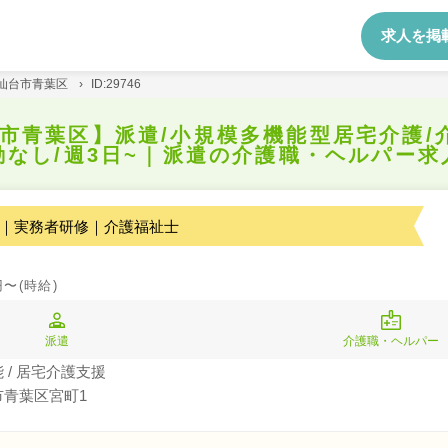
求人を掲
仙台市青葉区
›
ID:29746
市青葉区】派遣/小規模多機能型居宅介護/
勤なし/週3日~｜派遣の介護職・ヘルパー求
｜実務者研修｜介護福祉士
円〜(時給)
派遣
介護職・ヘルパー
 / 居宅介護支援
市青葉区宮町1