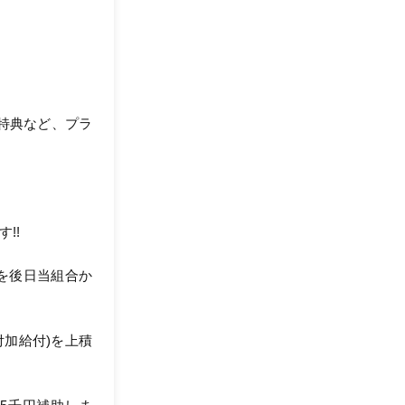
特典など、プラ
!!
を後日当組合か
付加給付)を上積