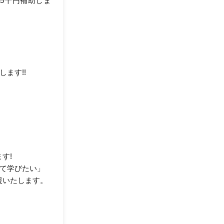
5千円補助しま
ます!!
す!
いて学びたい」
援いたします。