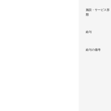
施設・サービス形
態
給与
給与の備考