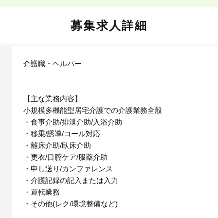
募集求人詳細
介護職・ヘルパー
【主な業務内容】
小規模多機能型居宅介護での介護業務全般
・食事介助/排泄介助/入浴介助
・移乗/誘導/コール対応
・離床介助/臥床介助
・更衣/口腔ケア/服薬介助
・申し送り/カンファレンス
・介護記録の記入または入力
・運転業務
・その他(レク/環境整備など)