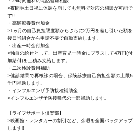
・24時間無料の電話健康相談
>夜間や土日祝に体調を崩しても無料で対応の相談が可能で
す!!
・高額療養費付加金
>1ヵ月の自己負担限度額からさらに2万円を差し引いた額を
後日当組合から申請不要で自動支給します。
・出産一時金付加金
>独自の給付として、出産育児一時金にプラスして4万円(付
加給付)を上積み支給します。
・二次検診費用補助
>健診結果で再検診の場合、保険診療自己負担金額の上限5
千円補助します。
・インフルエンザ予防接種補助金
>インフルエンザ予防接種代の一部補助します。
【ライフサポート倶楽部】
>映画館・レンタカーの割引など、余暇を全面バックアップ
します!!