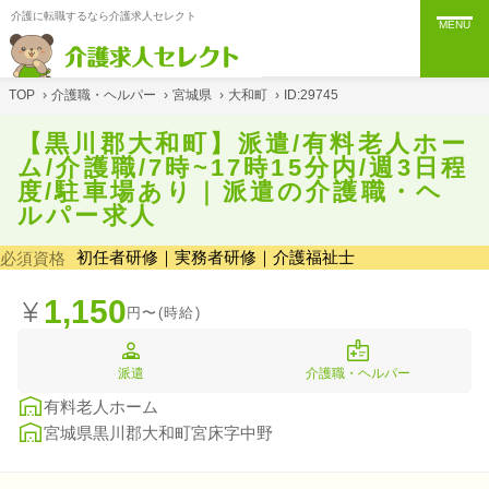
介護に転職するなら介護求人セレクト
MENU
TOP
›
介護職・ヘルパー
›
宮城県
›
大和町
›
ID:29745
【黒川郡大和町】派遣/有料老人ホー
ム/介護職/7時~17時15分内/週3日程
度/駐車場あり｜派遣の介護職・ヘ
ルパー求人
初任者研修｜実務者研修｜介護福祉士
必須資格
1,150
円〜(時給)
派遣
介護職・ヘルパー
有料老人ホーム
宮城県黒川郡大和町宮床字中野