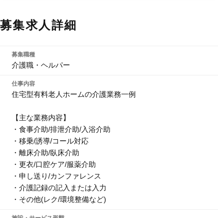
募集求人詳細
募集職種
介護職・ヘルパー
仕事内容
住宅型有料老人ホームの介護業務一例
【主な業務内容】
・食事介助/排泄介助/入浴介助
・移乗/誘導/コール対応
・離床介助/臥床介助
・更衣/口腔ケア/服薬介助
・申し送り/カンファレンス
・介護記録の記入または入力
・その他(レク/環境整備など)