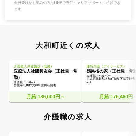
会員登録がお済みの方はLINEで専任キャリアサポートに相談でき
ます
大和町近くの求人
介護老人保健施設（老健）
通所介護（デイサービス）
医療法人社団眞友会（正社員・常
鶴巣桜の家（正社員・常
介護職・ヘルパー
勤）
宮城県黒川郡大和町鶴巣下草字観音
の1
介護職・ヘルパー
宮城県黒川郡大和町吉田新要害
月給:186,000円～
月給:176,460円
介護職の求人