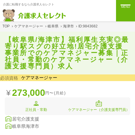
介護に転職するなら介護求人セレクト
MENU
TOP
›
ケアマネージャー
›
岐阜県
›
海津市
›
ID:9843682
【岐阜県/海津市】福利厚生充実◎最
寄り駅スグの好立地!居宅介護支援
事業所でのケアマネジャー募集｜正
社員・常勤のケアマネージャー（介
護支援専門員）求人
ケアマネージャー
必須資格
273,000
円〜(月給)
正社員・常勤
ケアマネージャー（介護支援専門員）
居宅介護支援
岐阜県海津市