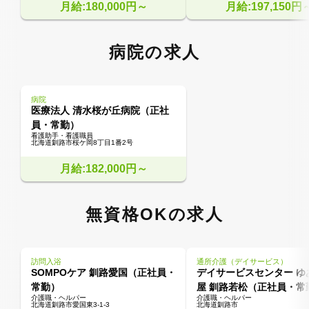
月給:180,000円～
月給:197,150円
病院の求人
病院
医療法人 清水桜が丘病院（正社
員・常勤）
看護助手・看護職員
北海道釧路市桜ケ岡8丁目1番2号
月給:182,000円～
無資格OKの求人
訪問入浴
通所介護（デイサービス）
SOMPOケア 釧路愛国（正社員・
デイサービスセンター ゆ
常勤）
屋 釧路若松（正社員・常
介護職・ヘルパー
介護職・ヘルパー
北海道釧路市愛国東3‐1‐3
北海道釧路市