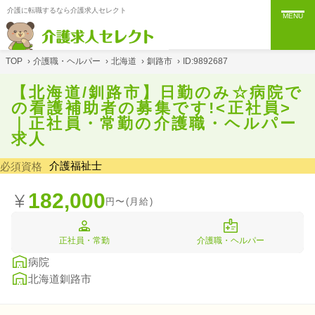
介護に転職するなら介護求人セレクト
MENU
TOP
›
介護職・ヘルパー
›
北海道
›
釧路市
›
ID:9892687
【北海道/釧路市】日勤のみ☆病院で
の看護補助者の募集です!<正社員>
｜正社員・常勤の介護職・ヘルパー
求人
介護福祉士
必須資格
182,000
円〜(月給)
正社員・常勤
介護職・ヘルパー
病院
北海道釧路市