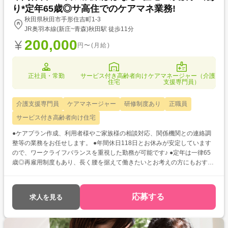
り*定年65歳◎サ高住でのケアマネ業務!
秋田県秋田市手形住吉町1-3
JR奥羽本線(新庄~青森)秋田駅 徒歩11分
200,000
円〜(月給)
正社員・常勤
サービス付き高齢者向け
ケアマネージャー（介護
住宅
支援専門員）
介護支援専門員
ケアマネージャー
研修制度あり
正職員
サービス付き高齢者向け住宅
●ケアプラン作成、利用者様やご家族様の相談対応、関係機関との連絡調
整等の業務をお任せします。 ●年間休日118日とお休みが安定しています
ので、ワークライフバランスを重視した勤務が可能です♪ ●定年は一律65
歳◎再雇用制度もあり、長く腰を据えて働きたいとお考えの方にもおすす
めです!
応募する
求人を見る