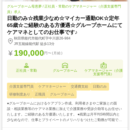
グループホーム母恵夢 / 正社員・常勤のケアマネージャー（介護支援専門
員）求人
日勤のみ☆残業少なめ☆マイカー通勤OK☆定年
65歳☆ご経験のある方優遇☆グループホームにて
ケアマネとしてのお仕事です♪
秋田県能代市能代町字中川原26-984
JR五能線能代駅 徒歩13分
190,000
円〜(月給)
正社員・常勤
グループホーム
ケアマネージャー（介護
支援専門員）
介護支援専門員
ケアマネージャー
交通費支給
日勤のみ
研修制度あり
正職員
グループホーム
●グループホームにおけるケアプラン作成、利用者さまやご家族との面
談・相談業務等のケアマネ業務に加えて介護業務や受診介助等もお任せい
たします。ご経験のある方優遇いたします。 ●残業は月平均5時間以内と
少なめなので、仕事とプライベートのメリハリをつけたご勤務が可能です
♪ ●定年は65歳なので、安定した環境で長くお勤めいただけます☆