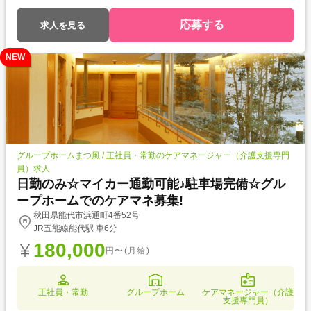
応募する
求人を見る
NEW
グループホームまつ風 / 正社員・常勤のケアマネージャー（介護支援専門
員）求人
日勤のみ☆マイカー通勤可能♪駐車場完備☆グル
ープホームでのケアマネ募集!
秋田県能代市浜通町4番52号
JR五能線能代駅 車6分
180,000
円〜(月給)
正社員・常勤
グループホーム
ケアマネージャー（介護
支援専門員）