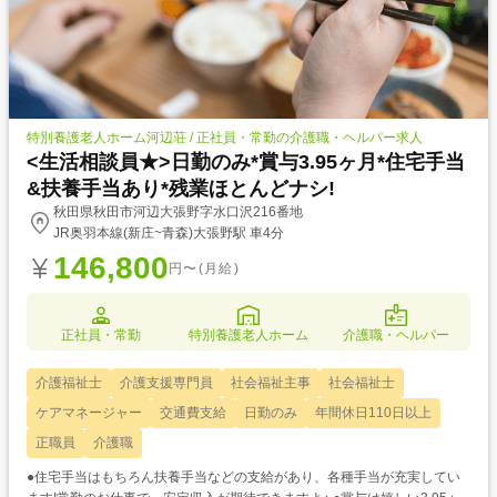
特別養護老人ホーム河辺荘 / 正社員・常勤の介護職・ヘルパー求人
<生活相談員★>日勤のみ*賞与3.95ヶ月*住宅手当
&扶養手当あり*残業ほとんどナシ!
秋田県秋田市河辺大張野字水口沢216番地
JR奥羽本線(新庄~青森)大張野駅 車4分
146,800
円〜(月給)
正社員・常勤
特別養護老人ホーム
介護職・ヘルパー
介護福祉士
介護支援専門員
社会福祉主事
社会福祉士
ケアマネージャー
交通費支給
日勤のみ
年間休日110日以上
正職員
介護職
●住宅手当はもちろん扶養手当などの支給があり、各種手当が充実してい