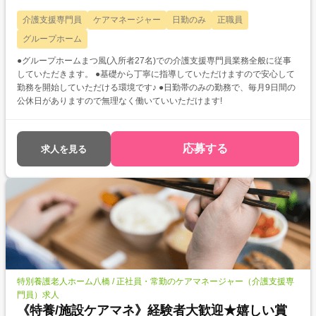
介護支援専門員
ケアマネージャー
日勤のみ
正職員
グループホーム
●グループホームまつ風(入所者27名)での介護支援専門員業務全般に従事
していただきます。 ●基礎から丁寧に指導していただけますので安心して
勤務を開始していただける環境です♪ ●日勤帯のみの勤務で、毎月9日間の
公休日がありますので無理なく働いていいただけます!
応募する
求人を見る
特別養護老人ホーム八橋 / 正社員・常勤のケアマネージャー（介護支援専
門員）求人
《特養/施設ケアマネ》経験者大歓迎★嬉しい賞