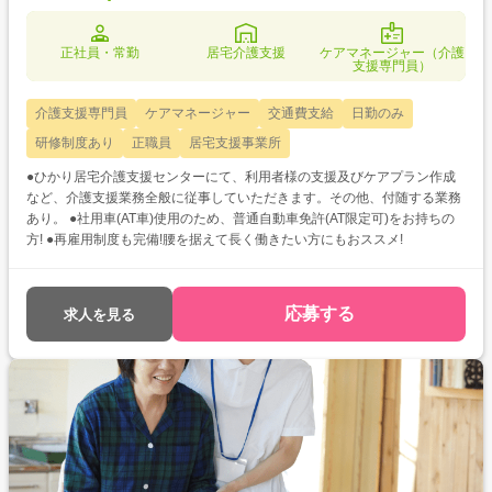
正社員・常勤
居宅介護支援
ケアマネージャー（介護
支援専門員）
介護支援専門員
ケアマネージャー
交通費支給
日勤のみ
研修制度あり
正職員
居宅支援事業所
●ひかり居宅介護支援センターにて、利用者様の支援及びケアプラン作成
など、介護支援業務全般に従事していただきます。その他、付随する業務
あり。 ●社用車(AT車)使用のため、普通自動車免許(AT限定可)をお持ちの
方! ●再雇用制度も完備!腰を据えて長く働きたい方にもおススメ!
応募する
求人を見る