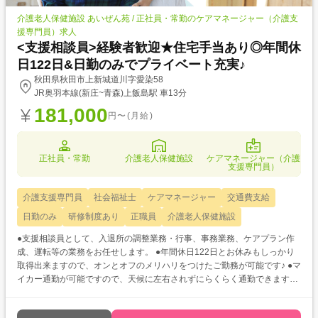
介護老人保健施設 あいぜん苑 / 正社員・常勤のケアマネージャー（介護支
援専門員）求人
<支援相談員>経験者歓迎★住宅手当あり◎年間休
日122日&日勤のみでプライベート充実♪
秋田県秋田市上新城道川字愛染58
JR奥羽本線(新庄~青森)上飯島駅 車13分
181,000
円〜(月給)
正社員・常勤
介護老人保健施設
ケアマネージャー（介護
支援専門員）
介護支援専門員
社会福祉士
ケアマネージャー
交通費支給
日勤のみ
研修制度あり
正職員
介護老人保健施設
●支援相談員として、入退所の調整業務・行事、事務業務、ケアプラン作
成、運転等の業務をお任せします。 ●年間休日122日とお休みもしっかり
取得出来ますので、オンとオフのメリハリをつけたご勤務が可能です♪ ●マ
イカー通勤が可能ですので、天候に左右されずにらくらく通勤できますよ
☆