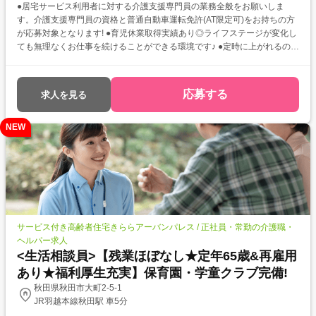
●居宅サービス利用者に対する介護支援専門員の業務全般をお願いしま
す。介護支援専門員の資格と普通自動車運転免許(AT限定可)をお持ちの方
が応募対象となります! ●育児休業取得実績あり◎ライフステージが変化し
ても無理なくお仕事を続けることができる環境です♪ ●定時に上がれるの
で、体の負担が少なくメリハリをつけて働くことができますよ★
応募する
求人を見る
NEW
サービス付き高齢者住宅きららアーバンパレス / 正社員・常勤の介護職・
ヘルパー求人
<生活相談員>【残業ほぼなし★定年65歳&再雇用
あり★福利厚生充実】保育園・学童クラブ完備!
秋田県秋田市大町2-5-1
JR羽越本線秋田駅 車5分