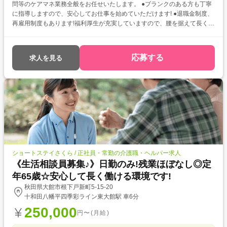
問等のケアマネ業務全般をお任せいたします。 ●ブランクのある方も丁寧
に指導しますので、安心してお仕事を始めていただけます! ●退職金制度、
再雇用制度もあります!福利厚生が充実していますので、腰を据えて長く勤
めたい方にオススメです!
応募する
求人を見る
ショートステイさくら / 正社員・常勤の介護職・ヘルパー求人
《生活相談員募集♪》日勤のみ!残業ほぼなし◎定
年65歳☆安心して長く働ける環境です!
秋田県大館市根下戸新町5-15-20
十和田八幡平四季彩ライン東大館駅 車6分
250,000
円〜(月給)