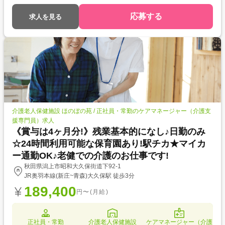
応募する
求人を見る
介護老人保健施設 ほのぼの苑 / 正社員・常勤のケアマネージャー（介護支
援専門員）求人
《賞与は4ヶ月分!》残業基本的になし♪日勤のみ
☆24時間利用可能な保育園あり!駅チカ★マイカ
ー通勤OK♪老健での介護のお仕事です!
秋田県潟上市昭和大久保街道下92-1
JR奥羽本線(新庄~青森)大久保駅 徒歩3分
189,400
円〜(月給)
正社員・常勤
介護老人保健施設
ケアマネージャー（介護