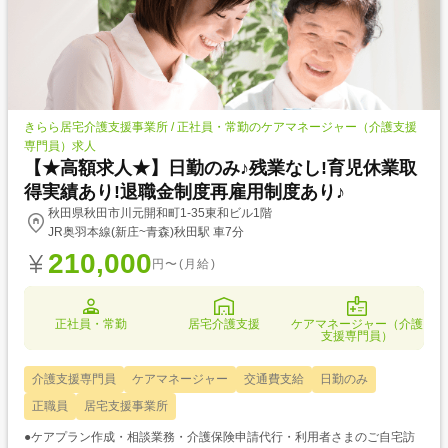
きらら居宅介護支援事業所 / 正社員・常勤のケアマネージャー（介護支援
専門員）求人
【★高額求人★】日勤のみ♪残業なし!育児休業取
得実績あり!退職金制度再雇用制度あり♪
秋田県秋田市川元開和町1-35東和ビル1階
JR奥羽本線(新庄~青森)秋田駅 車7分
210,000
円〜(月給)
正社員・常勤
居宅介護支援
ケアマネージャー（介護
支援専門員）
介護支援専門員
ケアマネージャー
交通費支給
日勤のみ
正職員
居宅支援事業所
●ケアプラン作成・相談業務・介護保険申請代行・利用者さまのご自宅訪