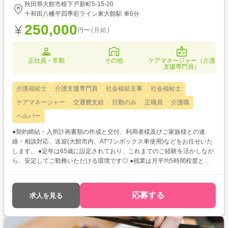
秋田県大館市根下戸新町5-15-20
十和田八幡平四季彩ライン東大館駅 車6分
250,000
円〜(月給)
正社員・常勤
その他
ケアマネージャー（介護
支援専門員）
介護福祉士
介護支援専門員
社会福祉主事
社会福祉士
ケアマネージャー
交通費支給
日勤のみ
正職員
介護職
ヘルパー
●契約締結・入所計画書類の作成と交付、利用者様及びご家族様との連
絡・相談対応、送迎(大館市内、ATワンボックス車使用)などをお任せいた
します。 ●定年は65歳に設定されており、これまでのご経験を活かしなが
ら、安定してご勤務いただける環境です◎ ●残業は月平均5時間程度とほ
ぼなし!オンとオフの切り替えをしっかりしてお仕事に向き合えますよ♪
応募する
求人を見る