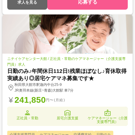
応募する
求人を見る
ニチイケアセンター大館 / 正社員・常勤のケアマネージャー（介護支援専
門員）求人
日勤のみ♪年間休日112日!残業ほぼなし♪育休取得
実績あり◎居宅ケアマネ募集です★
秋田県大館市釈迦内中台25-9
JR奥羽本線(新庄~青森)大館駅 車7分
241,850
円〜(月給)
正社員・常勤
居宅介護支援
ケアマネージャー（介護
支援専門員）
介護支援専門員
ケアマネージャー
交通費支給
日勤のみ