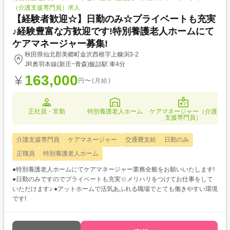
（介護支援専門員）求人
【経験者歓迎☆】日勤のみ☆プライベートも充実
♪経験豊富な方歓迎です!特別養護老人ホームにて
ケアマネージャー募集!
秋田県仙北郡美郷町金沢西根字上糠渕3-2
JR奥羽本線(新庄~青森)飯詰駅 車4分
163,000
円〜(月給)
正社員・常勤
特別養護老人ホーム
ケアマネージャー（介護
支援専門員）
介護支援専門員
ケアマネージャー
交通費支給
日勤のみ
正職員
特別養護老人ホーム
●特別養護老人ホームにてケアマネージャー業務全般をお願いいたします!
●日勤のみですのでプライベートも充実☆メリハリをつけてお仕事をして
いただけます♪ ●アットホームで活気あふれる職場でとても働きやすい環境
です!