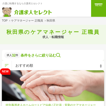
介護に転職するなら介護求人セレクト
MENU
TOP
›
ケアマネージャー 正職員
›
秋田県
秋田県のケアマネージャー 正職員
求人・転職情報
32
条件をさらに絞り込む
求人
件
NEW
特別養護老人ホームロートピア仙南 / 正社員・常勤のケアマネージャー