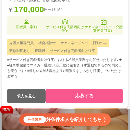
JR奥羽本線(新庄~青森)秋田駅 車7分
170,000
円〜(月給)
正社員・常勤
サービス付き高齢者向け
ケアマネージャー（介護
住宅
支援専門員）
介護支援専門員
社会福祉士
ケアマネージャー
日勤のみ
研修制度あり
正職員
サービス付き高齢者向け住宅
●サービス付き高齢者向け住宅における相談員業務をお任せいたします♪★
●駐車場完備でマイカー通勤OK◎天候に左右されず通勤できるので雨の日
も安心です♪ ●嬉しい昇給&賞与あり♪!頑張りをしっかり評価していただけ
ます☆
応募する
求人を見る
NEW
好条件求人を紹介してもらう
完全無料