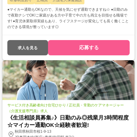
研修制度あり
正職員
介護老人保健施設
●マイカー通勤もOKなので、天候を気にせず通勤できますね☆ ●日勤のみ
で夜勤ナシでOK!ご家庭がある方や子育て中の方も両立を目指せる職場で
す! ●育児休業取得実績もあり、ライフステージが変化しても長く働くこと
のできる環境が整っています◎
応募する
求人を見る
サービス付き高齢者向け住宅ひかり / 正社員・常勤のケアマネージャー
（介護支援専門員）求人
《生活相談員募集♪》日勤のみ◎残業月3時間程度
☆マイカー通勤OK☆経験者歓迎!
秋田県秋田市桜1-9-13