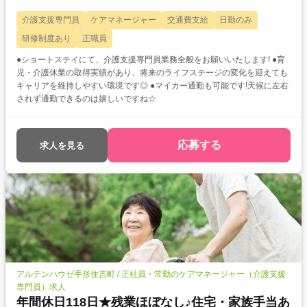
介護支援専門員
ケアマネージャー
交通費支給
日勤のみ
研修制度あり
正職員
●ショートステイにて、介護支援専門員業務全般をお願いいたします! ●育
児・介護休業の取得実績があり、将来のライフステージの変化を迎えても
キャリアを維持しやすい環境です◎ ●マイカー通勤も可能です!天候に左右
されず通勤できるのは嬉しいですね☆
応募する
求人を見る
アルテンハウゼ手形住吉町 / 正社員・常勤のケアマネージャー（介護支援
専門員）求人
年間休日118日★残業ほぼなし♪住宅・家族手当あ