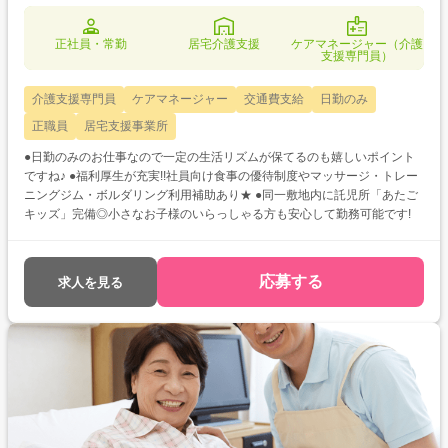
正社員・常勤
居宅介護支援
ケアマネージャー（介護
支援専門員）
介護支援専門員
ケアマネージャー
交通費支給
日勤のみ
正職員
居宅支援事業所
●日勤のみのお仕事なので一定の生活リズムが保てるのも嬉しいポイント
ですね♪ ●福利厚生が充実!!社員向け食事の優待制度やマッサージ・トレー
ニングジム・ボルダリング利用補助あり★ ●同一敷地内に託児所「あたご
キッズ」完備◎小さなお子様のいらっしゃる方も安心して勤務可能です!
応募する
求人を見る