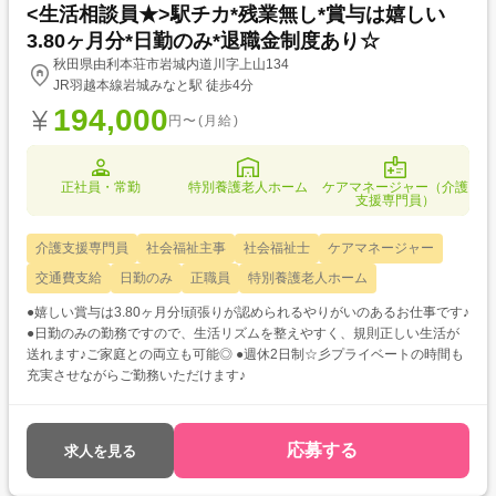
<生活相談員★>駅チカ*残業無し*賞与は嬉しい
3.80ヶ月分*日勤のみ*退職金制度あり☆
秋田県由利本荘市岩城内道川字上山134
JR羽越本線岩城みなと駅 徒歩4分
194,000
円〜(月給)
正社員・常勤
特別養護老人ホーム
ケアマネージャー（介護
支援専門員）
介護支援専門員
社会福祉主事
社会福祉士
ケアマネージャー
交通費支給
日勤のみ
正職員
特別養護老人ホーム
●嬉しい賞与は3.80ヶ月分!頑張りが認められるやりがいのあるお仕事です♪
●日勤のみの勤務ですので、生活リズムを整えやすく、規則正しい生活が
送れます♪ご家庭との両立も可能◎ ●週休2日制☆彡プライベートの時間も
充実させながらご勤務いただけます♪
応募する
求人を見る