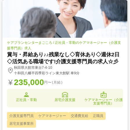
ケアプランセンターまごころ / 正社員・常勤のケアマネージャー（介護支
援専門員）求人
賞与・昇給あり♪♪残業なし◇育休あり◇週休2日
◇活気ある職場です!介護支援専門員の求人☆彡
秋田県大館市東台7-4-10
十和田八幡平四季彩ライン東大館駅 車9分
235,000
円〜(月給)
正社員・常勤
居宅介護支援
ケアマネージャー（介護
支援専門員）
介護支援専門員
ケアマネージャー
交通費支給
正職員
居宅支援事業所