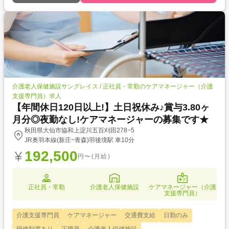
介護老人保健施設サングレイス / 正社員・常勤のケアマネージャー（介護
支援専門員）求人
【年間休日120日以上!】土日祝休み♪賞与3.80ヶ
月分◎夜勤なし!ケアマネージャーの募集です★
秋田県大仙市協和上淀川五百刈田278−5
JR奥羽本線(新庄~青森)羽後境駅 車10分
192,500
円〜(月給)
正社員・常勤
介護老人保健施設
ケアマネージャー（介護
支援専門員）
介護支援専門員
ケアマネージャー
交通費支給
日勤のみ