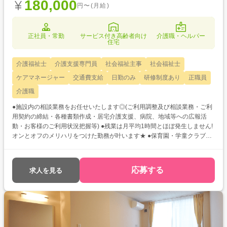
180,000
円〜(月給)
正社員・常勤
サービス付き高齢者向け
介護職・ヘルパー
住宅
介護福祉士
介護支援専門員
社会福祉主事
社会福祉士
ケアマネージャー
交通費支給
日勤のみ
研修制度あり
正職員
介護職
●施設内の相談業務をお任せいたします◎(ご利用調整及び相談業務・ご利
用契約の締結・各種書類作成・居宅介護支援、病院、地域等への広報活
動・お客様のご利用状況把握等) ●残業は月平均1時間とほぼ発生しません!
オンとオフのメリハリをつけた勤務が叶います★ ●保育園・学童クラブを
完備!子育て世代の方も大歓迎♪
応募する
求人を見る