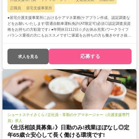
正職員
居宅支援事業所
●居宅介護支援事業所におけるケアマネ業務(ケアプラン作成、認定調査な
どをお願いいたします!普通自動車運転免許(AT限定可)必須◎認定調査員資
格をお持ちの方歓迎です♪ ●年間休日112日☆彡お休み充実♪ワークライフ
バランス重視の方にもおススメです!ご家庭をお持ちの方も働きやすさ抜群
です◎ ●嬉しい昇給&賞与あり★頑張りをしっかり評価していただけます!
応募する
求人を見る
ショートステイさくら / 正社員・常勤のケアマネージャー（介護支援専門
員）求人
《生活相談員募集♪》日勤のみ!残業ほぼなし◎定
年65歳☆安心して長く働ける環境です!