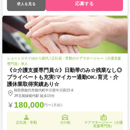
応募する
求人を見る
ショートステイゆかり能代 / 正社員・常勤のケアマネージャー（介護支援
専門員）求人
《☆介護支援専門員☆》日勤帯のみ☆残業なし◎
プライベートも充実!マイカー通勤OK♪育児・介
護休業取得実績あり☆
秋田県能代市能代町中川原中川原25-8
JR五能線能代駅 徒歩15分
180,000
円〜(月給)
正社員・常勤
その他
ケアマネージャー（介護
支援専門員）