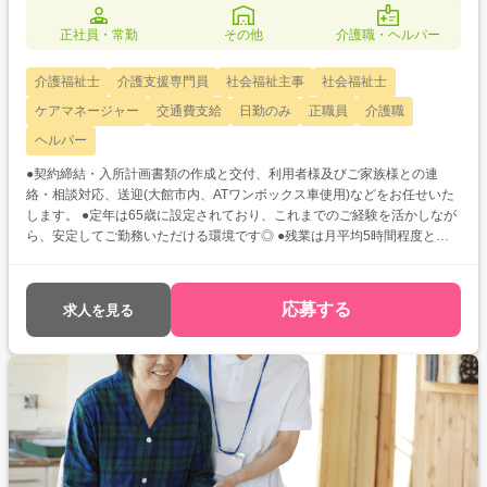
正社員・常勤
その他
介護職・ヘルパー
介護福祉士
介護支援専門員
社会福祉主事
社会福祉士
ケアマネージャー
交通費支給
日勤のみ
正職員
介護職
ヘルパー
●契約締結・入所計画書類の作成と交付、利用者様及びご家族様との連
絡・相談対応、送迎(大館市内、ATワンボックス車使用)などをお任せいた
します。 ●定年は65歳に設定されており、これまでのご経験を活かしなが
ら、安定してご勤務いただける環境です◎ ●残業は月平均5時間程度とほ
ぼなし!オンとオフの切り替えをしっかりしてお仕事に向き合えますよ♪
応募する
求人を見る