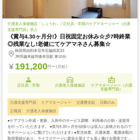
介護老人保健施設「しょうわ」 / 正社員・常勤のケアマネージャー（介護
支援専門員）求人
《賞与4.30ヶ月分!》日祝固定お休み☆彡7時終業
◎残業なし!老健にてケアマネさん募集☆
秋田県由利本荘市石脇田尻33
JR羽越本線羽後本荘駅 車10分
191,200
円〜(月給)
正社員・常勤
介護老人保健施設
ケアマネージャー（介護
支援専門員）
介護支援専門員
ケアマネージャー
交通費支給
日勤のみ
正職員
介護老人保健施設
●ケアプラン作成・更新、入所中のサービス調整、利用者の介助・送迎等
を行っていただきます。 ●賞与4.30ヶ月分!頑張りは収入に反映されるので
モチベーションに繋げていただけます♪ ●育児休業、介護休業、看護休暇の
取得実績があり、ライフステージに変化を迎えても長く働ける環境です◎