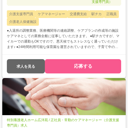
支援専門員）
介護支援専門員
ケアマネージャー
交通費支給
駅チカ
正職員
介護老人保健施設
●入退所の調整業務、医療機関等の連絡調整、ケアプランの作成等の施設
ケアマネとしての業務全般に従事していただきます。 ●駅チカですが、マ
イカーでの通勤もOKですので、悪天候でもストレスなく通っていただけ
ます♪ ●24時間利用可能な保育園を運営されていますので、子育て中の方
も預け先の心配なく勤務していただけますよ◎
応募する
求人を見る
特別養護老人ホーム広洋苑 / 正社員・常勤のケアマネージャー（介護支援
専門員）求人