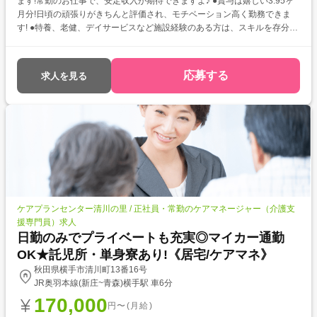
ます!常勤のお仕事で、安定収入が期待できますよ♪ ●賞与は嬉しい3.95ヶ
月分!日頃の頑張りがきちんと評価され、モチベーション高く勤務できま
す! ●特養、老健、デイサービスなど施設経験のある方は、スキルを存分に
活かしてご活躍いただけます。実務経験を存分に活かして働きたい方にピ
ッタリの環境です。
応募する
求人を見る
ケアプランセンター清川の里 / 正社員・常勤のケアマネージャー（介護支
援専門員）求人
日勤のみでプライベートも充実◎マイカー通勤
OK★託児所・単身寮あり!《居宅/ケアマネ》
秋田県横手市清川町13番16号
JR奥羽本線(新庄~青森)横手駅 車6分
170,000
円〜(月給)