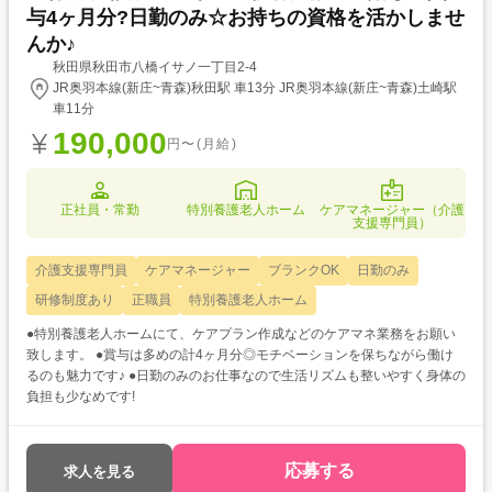
与4ヶ月分?日勤のみ☆お持ちの資格を活かしませ
んか♪
秋田県秋田市八橋イサノ一丁目2-4
JR奥羽本線(新庄~青森)秋田駅 車13分 JR奥羽本線(新庄~青森)土崎駅
車11分
190,000
円〜(月給)
正社員・常勤
特別養護老人ホーム
ケアマネージャー（介護
支援専門員）
介護支援専門員
ケアマネージャー
ブランクOK
日勤のみ
研修制度あり
正職員
特別養護老人ホーム
●特別養護老人ホームにて、ケアプラン作成などのケアマネ業務をお願い
致します。 ●賞与は多めの計4ヶ月分◎モチベーションを保ちながら働け
るのも魅力です♪ ●日勤のみのお仕事なので生活リズムも整いやすく身体の
負担も少なめです!
応募する
求人を見る