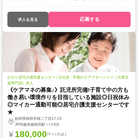
※【必要資格について】介護支援専門員、普通自動車運転免許(AT限定可)
が必須です。
応募する
求人を見る
ひかり居宅介護支援センター / 正社員・常勤のケアマネージャー（介護支
援専門員）求人
《ケアマネの募集♪》託児所完備!子育て中の方も
働き易い環境作りを目指している施設◎日祝休み
◎マイカー通勤可能◎居宅介護支援センターです
★
秋田県秋田市桜二丁目17-23
JR羽越本線秋田駅 バス8分
180,000
円〜(月給)