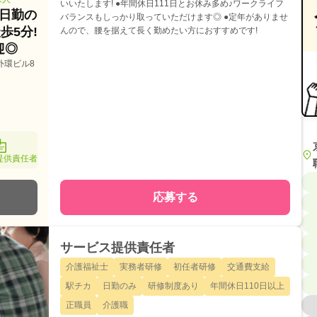
いいたします! ●年間休日111日とお休み多め♪ワークライフ
日勤の
バランスもしっかり取っていただけます◎ ●定年がありませ
歩5分!
んので、腰を据えて長く勤めたい方におすすめです!
迎◎
外環ビル8
提供責任者
応募する
サービス提供責任者
介護福祉士
実務者研修
初任者研修
交通費支給
駅チカ
日勤のみ
研修制度あり
年間休日110日以上
正職員
介護職