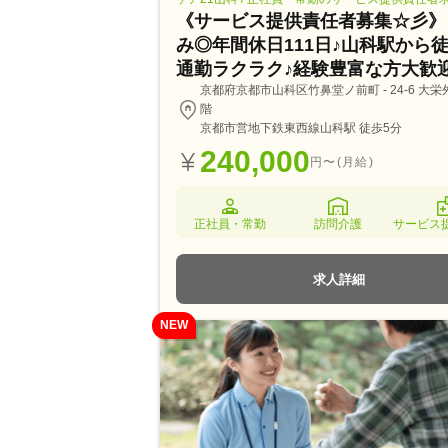
《サービス提供責任者募集☆彡》
み◎年間休日111日♪山科駅から徒
通勤ラクラク♪経験豊富な方大歓
京都府京都市山科区竹鼻堂ノ前町 - 24-6 大栄
階
京都市営地下鉄東西線山科駅 徒歩5分
240,000
円〜(月給)
正社員・常勤
訪問介護
サービス
求人詳細
NEW