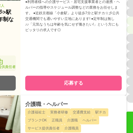
●利用者様への介護サービス・居宅支援事業者との連携・ヘ
求人
ルパーの指導やスケジュール調整などの業務をお任せしま
彡>駅
す。 ●近鉄京都線「小倉駅」より徒歩7分と駅チカ☆彡公共
年制な
交通機関でも通いやすい立地にあります! ●定年制は無し
♪♪「元気なうちは年齢を気にせず働きたい!」という方にも
ピッタリの求人です◎
提供責任者
応募する
介護職・ヘルパー
介護福祉士
実務者研修
交通費支給
駅チカ
ブランクOK
正職員
介護職
ヘルパー
サービス提供責任者
介護職員