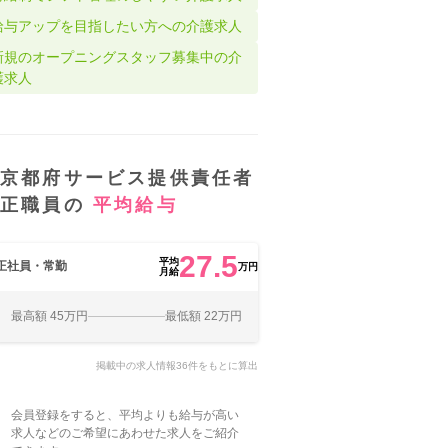
給与アップを目指したい方への介護求人
新規のオープニングスタッフ募集中の介
護求人
京都府サービス提供責任者
正職員の
平均給与
27.5
平均
正社員・常勤
万円
月給
最高額 45万円
最低額 22万円
掲載中の求人情報36件をもとに算出
会員登録をすると、平均よりも給与が高い
求人などのご希望にあわせた求人をご紹介