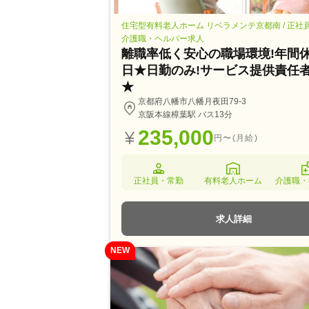
住宅型有料老人ホーム リベラメンテ京都南 / 正社
介護職・ヘルパー求人
離職率低く安心の職場環境!年間休
日★日勤のみ!サービス提供責任
★
京都府八幡市八幡月夜田79-3
京阪本線樟葉駅 バス13分
235,000
円〜(月給)
正社員・常勤
有料老人ホーム
介護職・
求人詳細
NEW