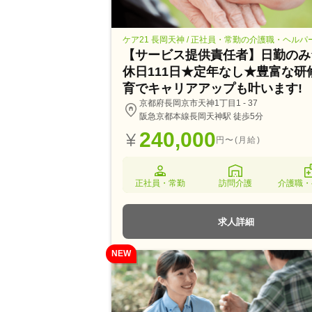
ケア21 長岡天神 / 正社員・常勤の介護職・ヘルパ
【サービス提供責任者】日勤のみ
休日111日★定年なし★豊富な研
育でキャリアアップも叶います!
京都府長岡京市天神1丁目1 - 37
阪急京都本線長岡天神駅 徒歩5分
240,000
円〜(月給)
正社員・常勤
訪問介護
介護職・
求人詳細
NEW