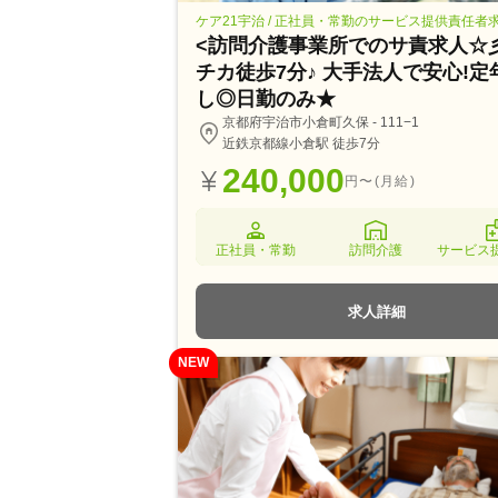
ケア21宇治 / 正社員・常勤のサービス提供責任者
<訪問介護事業所でのサ責求人☆
チカ徒歩7分♪ 大手法人で安心!定
し◎日勤のみ★
京都府宇治市小倉町久保 - 111−1
近鉄京都線小倉駅 徒歩7分
240,000
円〜(月給)
正社員・常勤
訪問介護
サービス
求人詳細
NEW