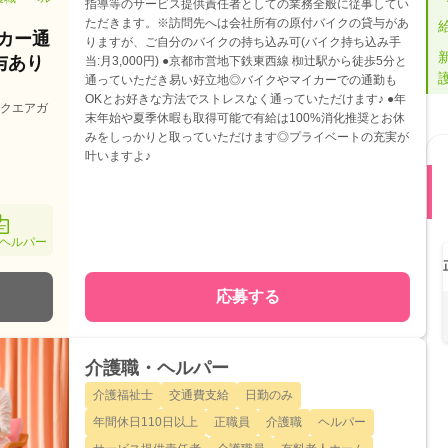
指導等のサービス提供責任者としての業務全般に従事してい
ただきます。※訪問先へは会社所有の原付バイクの貸与があ
カー通
りますが、ご自分のバイクの持ち込み可(バイク持ち込み手
与あり
当:月3,000円) ●京都市営地下鉄東西線 椥辻駅から徒歩5分と
通っていただき易い好立地◎バイクやマイカーでの通勤も
OKとお好きな方法でストレスなく通っていただけます♪ ●年
スクエアガ
末年始や夏季休暇も取得可能で有給は100%消化推奨とお休
みをしっかりと取っていただけます◎プライベートの充実が
叶いますよ♪
ヘルパー
応募する
介護職・ヘルパー
介護福祉士
交通費支給
日勤のみ
年間休日110日以上
正職員
介護職
ヘルパー