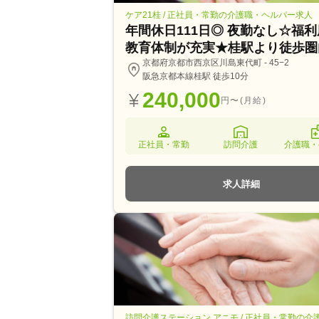
ケア21桂 / 正社員・常勤の介護職・ヘルパー求人
年間休日111日◎ 夜勤なし☆福
教育体制が充実★桂駅より徒歩圏
京都府京都市西京区川島東代町 - 45−2
阪急京都本線桂駅 徒歩10分
240,000
円〜(月給)
正社員・常勤
訪問介護
介護職・
求人詳細
訪問介護ステーション アニモ / 正社員・常勤の介