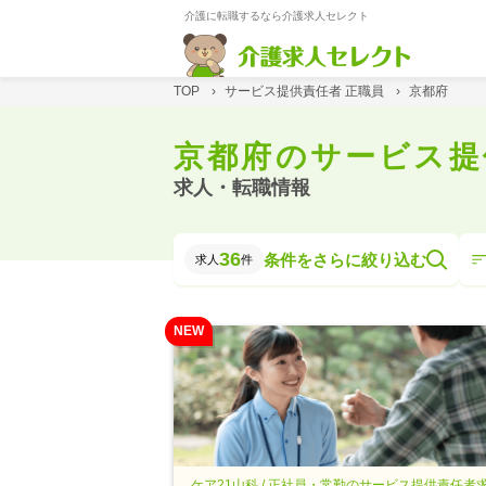
介護に転職するなら介護求人セレクト
TOP
›
サービス提供責任者 正職員
›
京都府
京都府のサービス提
求人・転職情報
36
条件をさらに絞り込む
求人
件
NEW
ケア21山科 / 正社員・常勤のサービス提供責任者