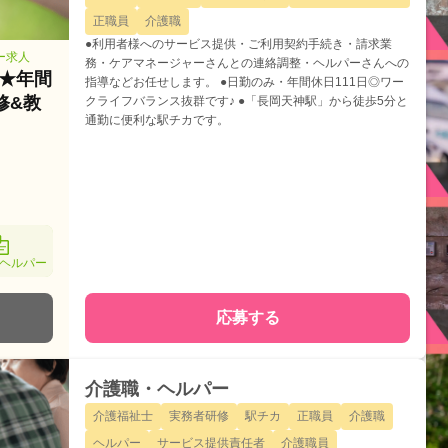
正職員
介護職
●利用者様へのサービス提供・ご利用契約手続き・請求業
ー求人
務・ケアマネージャーさんとの連絡調整・ヘルパーさんへの
★年間
指導などお任せします。 ●日勤のみ・年間休日111日◎ワー
修&教
クライフバランス抜群です♪ ●「長岡天神駅」から徒歩5分と
通勤に便利な駅チカです。
ヘルパー
応募する
介護職・ヘルパー
介護福祉士
実務者研修
駅チカ
正職員
介護職
ヘルパー
サービス提供責任者
介護職員