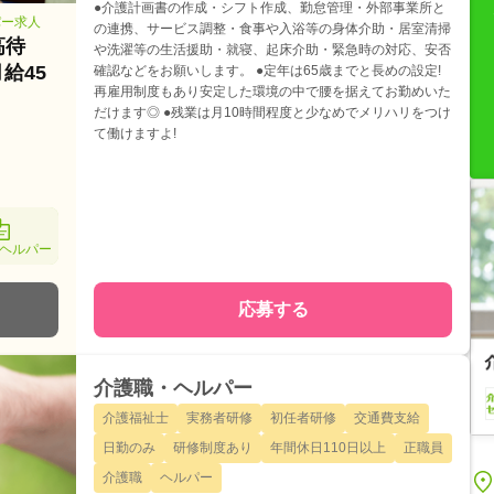
●介護計画書の作成・シフト作成、勤怠管理・外部事業所と
パー求人
の連携、サービス調整・食事や入浴等の身体介助・居室清掃
高待
や洗濯等の生活援助・就寝、起床介助・緊急時の対応、安否
給45
確認などをお願いします。 ●定年は65歳までと長めの設定!
再雇用制度もあり安定した環境の中で腰を据えてお勤めいた
だけます◎ ●残業は月10時間程度と少なめでメリハリをつけ
て働けますよ!
ヘルパー
応募する
介護職・ヘルパー
介護福祉士
実務者研修
初任者研修
交通費支給
日勤のみ
研修制度あり
年間休日110日以上
正職員
介護職
ヘルパー