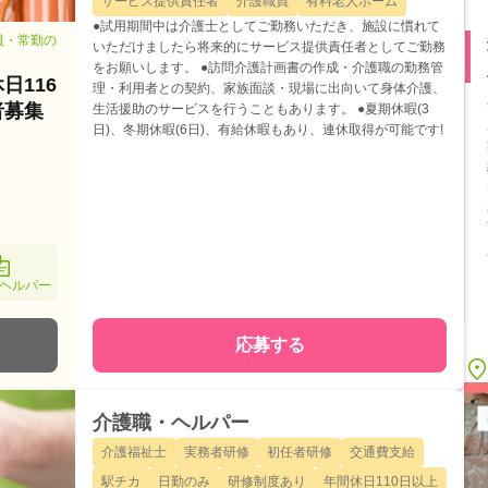
サービス提供責任者
介護職員
有料老人ホーム
●試用期間中は介護士としてご勤務いただき、施設に慣れて
員・常勤の
いただけましたら将来的にサービス提供責任者としてご勤務
をお願いします。 ●訪問介護計画書の作成・介護職の勤務管
日116
理・利用者との契約、家族面談・現場に出向いて身体介護、
者募集
生活援助のサービスを行うこともあります。 ●夏期休暇(3
日)、冬期休暇(6日)、有給休暇もあり、連休取得が可能です!
ヘルパー
応募する
介護職・ヘルパー
介護福祉士
実務者研修
初任者研修
交通費支給
駅チカ
日勤のみ
研修制度あり
年間休日110日以上