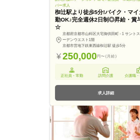
パー求人
椥辻駅より徒歩5分!バイク・マイ
勤OK♪完全週休2日制◎昇給・賞
☆
京都府京都市山科区大宅御供田町 - 1 サント
ーデンウエスト1階
京都市営地下鉄東西線椥辻駅 徒歩5分
250,000
円〜(月給)
正社員・常勤
訪問介護
介護職・
求人詳細