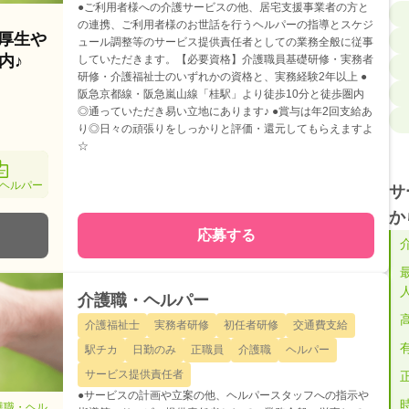
●ご利用者様への介護サービスの他、居宅支援事業者の方と
の連携、ご利用者様のお世話を行うヘルパーの指導とスケジ
利厚生や
ュール調整等のサービス提供責任者としての業務全般に従事
内♪
していただきます。【必要資格】介護職員基礎研修・実務者
研修・介護福祉士のいずれかの資格と、実務経験2年以上 ●
阪急京都線・阪急嵐山線「桂駅」より徒歩10分と徒歩圏内
◎通っていただき易い立地にあります♪ ●賞与は年2回支給あ
り◎日々の頑張りをしっかりと評価・還元してもらえますよ
☆
ヘルパー
サ
か
応募する
介護職・ヘルパー
介護福祉士
実務者研修
初任者研修
交通費支給
駅チカ
日勤のみ
正職員
介護職
ヘルパー
サービス提供責任者
●サービスの計画や立案の他、ヘルパースタッフへの指示や
護職・ヘル