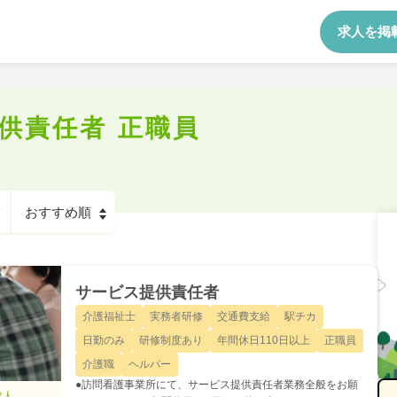
求人を掲
供責任者 正職員
サービス提供責任者
介護福祉士
実務者研修
交通費支給
駅チカ
日勤のみ
研修制度あり
年間休日110日以上
正職員
介護職
ヘルパー
●訪問看護事業所にて、サービス提供責任者業務全般をお願
求人