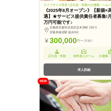
ライフサイズ伏見 / 正社員・常勤の介護職・ヘル
《2025年8月オープン》【新築×
遇】★サービス提供責任者募集!月
万円可能です♪
京都府京都市伏見区淀木津町 195-5
京阪本線淀駅 徒歩9分
300,000
円〜(月給)
正社員・常勤
有料老人ホーム
介護職・
求人詳細
NEW