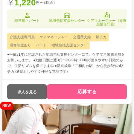
1,220
円〜(時給)
非常勤・パート
地域包括支援センター
ケアマネージャー（介護
支援専門員）
介護支援専門員
ケアマネージャー
交通費支給
駅チカ
研修制度あり
パート
地域包括支援センター
●平成31年に開設された地域包括支援センターにて、ケアマネ業務全般を
お願いします。 ●勤務日数は週3日~OK♪9時~17時の働きやすい日勤のみ
で、生活リズムを保てます◎ ●新京成線「二和向台駅」から徒歩3分の駅
チカ♪通勤もしやすく便利な立地です♪
応募する
求人を見る
NEW