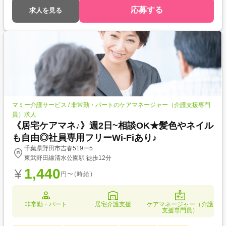
応募する
求人を見る
マミー介護サービス / 非常勤・パートのケアマネージャー（介護支援専門
員）求人
《居宅ケアマネ♪》週2日~相談OK★髪色やネイル
も自由◎社員専用フリーWi‑Fiあり♪
千葉県野田市吉春519ー5
東武野田線清水公園駅 徒歩12分
1,440
円〜(時給)
非常勤・パート
居宅介護支援
ケアマネージャー（介護
支援専門員）