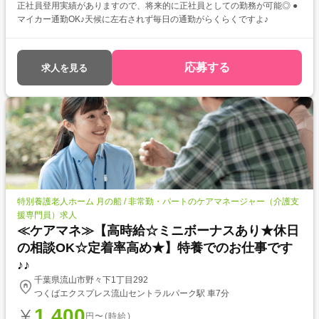
正社員登用実績がありますので、将来的に正社員としての勤務が可能◎ ●
マイカー通勤OK♪天候に左右されず毎日の通勤がらくらくですよ♪
応募する
求人を見る
特別養護老人ホーム 月の船 / 非常勤・パートのケアマネージャー（介護支
援専門員）求人
≪ケアマネ≫【高時給☆ミニボーナスあり★休日
の相談OK☆定着率高め★】特養でのお仕事です
♪♪
千葉県流山市野々下1丁目292
つくばエクスプレス流山セントラルパーク駅 車7分
1,400
円〜(時給)