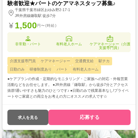
験者歓迎★パートのケアマネスタッフ募集♪
千葉県千葉市緑区おゆみ野2-17-1
JR外房線鎌取駅 徒歩7分
1,500
円〜(時給)
非常勤・パート
有料老人ホーム
ケアマネージャー（介護
支援専門員）
介護支援専門員
ケアマネージャー
交通費支給
駅チカ
日勤のみ
研修制度あり
パート
有料老人ホーム
●ケアプランの作成・定期的なモニタリング・ご家族への対応・外報営業
活動などをお任せします。 ●JR外房線「鎌取駅」から徒歩7分とアクセス
抜群!通いやすさも魅力のひとつです♪ ●日勤のみで残業基本なし!プライベ
ートやご家庭との両立をお考えの方にオススメの求人です☆
応募する
求人を見る