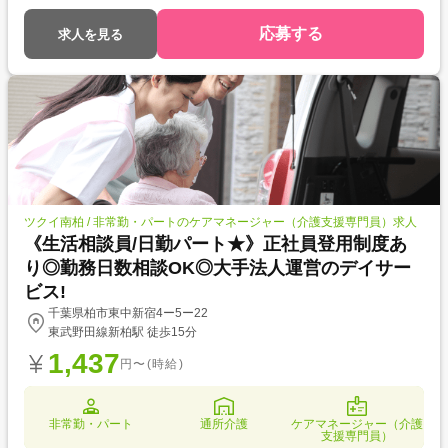
通勤が便利なのも嬉しいポイントですね! ●産前・産後休暇、育児休業・介
護休業実績あり◎ライフステージが変化しても長くお仕事していただける
応募する
求人を見る
環境です!
ツクイ南柏 / 非常勤・パートのケアマネージャー（介護支援専門員）求人
《生活相談員/日勤パート★》正社員登用制度あ
り◎勤務日数相談OK◎大手法人運営のデイサー
ビス!
千葉県柏市東中新宿4ー5ー22
東武野田線新柏駅 徒歩15分
1,437
円〜(時給)
非常勤・パート
通所介護
ケアマネージャー（介護
支援専門員）