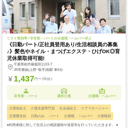
ツクイ豊四季 / 非常勤・パートの介護職・ヘルパー求人
《日勤パート/正社員登用あり/生活相談員の募集
♪》髪色やネイル・まつげエクステ・ひげOK◎育
児休業取得可能!
千葉県柏市篠籠田1103-7
JR常磐線(上野~取手)柏駅 車6分
1,437
円〜(時給)
非常勤・パート
通所介護
介護職・ヘルパー
介護福祉士
介護支援専門員
社会福祉士
ケアマネージャー
交通費支給
日勤のみ
パート
介護職
ヘルパー
介護職員
●利用者様に対して生活上の相談援助や送迎等を行っていただきます。 ●