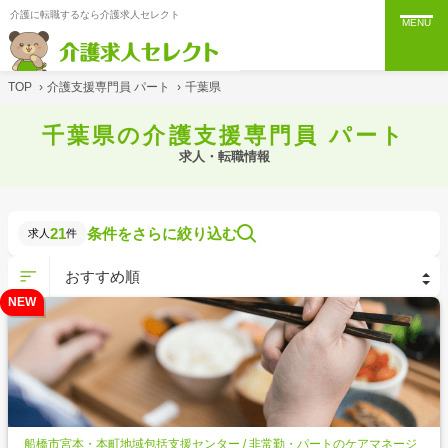
介護に転職するなら介護求人セレクト
MENU
TOP
›
介護支援専門員 パート
›
千葉県
千葉県の介護支援専門員 パート
求人・転職情報
21
条件をさらに絞り込む
求人
件
NEW
船橋市宮本・本町地域包括支援センター / 非常勤・パートのケアマネージ