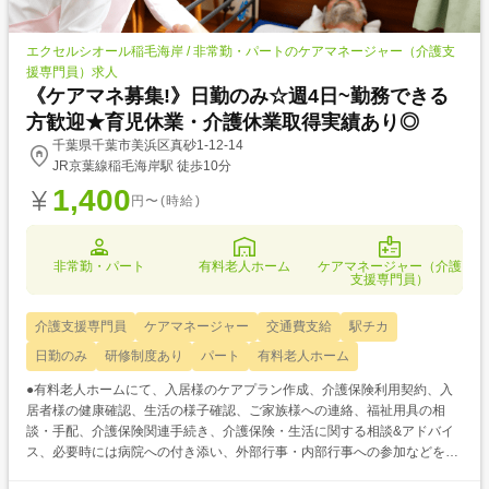
エクセルシオール稲毛海岸 / 非常勤・パートのケアマネージャー（介護支
援専門員）求人
《ケアマネ募集!》日勤のみ☆週4日~勤務できる
方歓迎★育児休業・介護休業取得実績あり◎
千葉県千葉市美浜区真砂1-12-14
JR京葉線稲毛海岸駅 徒歩10分
1,400
円〜(時給)
非常勤・パート
有料老人ホーム
ケアマネージャー（介護
支援専門員）
介護支援専門員
ケアマネージャー
交通費支給
駅チカ
日勤のみ
研修制度あり
パート
有料老人ホーム
●有料老人ホームにて、入居様のケアプラン作成、介護保険利用契約、入
居者様の健康確認、生活の様子確認、ご家族様への連絡、福祉用具の相
談・手配、介護保険関連手続き、介護保険・生活に関する相談&アドバイ
ス、必要時には病院への付き添い、外部行事・内部行事への参加などをお
願いします。 ●最寄り駅から徒歩10分♪駐車場完備でマイカー通勤もOK♪