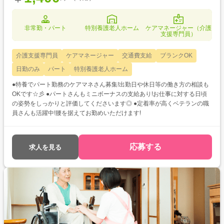
非常勤・パート
特別養護老人ホーム
ケアマネージャー（介護
支援専門員）
介護支援専門員
ケアマネージャー
交通費支給
ブランクOK
日勤のみ
パート
特別養護老人ホーム
●特養でパート勤務のケアマネさん募集!出勤日や休日等の働き方の相談も
OKです☆彡 ●パートさんもミニボーナスの支給あり!お仕事に対する日頃
の姿勢をしっかりと評価してくださいます◎ ●定着率が高くベテランの職
員さんも活躍中!腰を据えてお勤めいただけます!
応募する
求人を見る