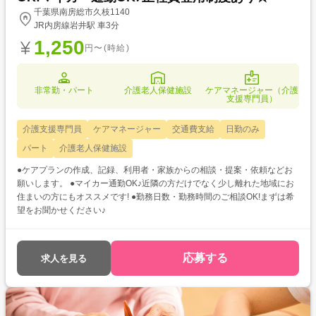
千葉県南房総市久枝1140
JR内房線岩井駅 車3分
1,250
円〜(時給)
非常勤・パート
介護老人保健施設
ケアマネージャー（介護
支援専門員）
介護支援専門員
ケアマネージャー
交通費支給
日勤のみ
パート
介護老人保健施設
●ケアプランの作成、記録、利用者・家族からの相談・提案・依頼などお
願いします。 ●マイカー通勤OK♪近隣の方だけでなく少し離れた地域にお
住まいの方にもオススメです! ●勤務日数・勤務時間のご相談OK!まずは希
望をお聞かせください♪
応募する
求人を見る