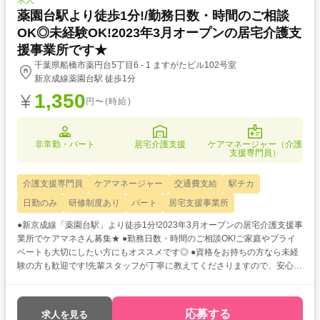
求人
薬園台駅より徒歩1分!/勤務日数・時間のご相談
OK◎未経験OK!2023年3月オープンの居宅介護支
援事業所です★
千葉県船橋市薬円台5丁目6 - 1 ますがたビル102号室
新京成線薬園台駅 徒歩1分
1,350
円〜(時給)
非常勤・パート
居宅介護支援
ケアマネージャー（介護
支援専門員）
介護支援専門員
ケアマネージャー
交通費支給
駅チカ
日勤のみ
研修制度あり
パート
居宅支援事業所
●新京成線「薬園台駅」より徒歩1分!2023年3月オープンの居宅介護支援事
業所でケアマネさん募集★ ●勤務日数・時間のご相談OK!ご家庭やプライ
ベートも大切にしたい方にもオススメです◎ ●資格をお持ちの方なら未経
験の方も歓迎です!先輩スタッフが丁寧に教えてくださりますので、安心し
てご勤務いただけます☆
応募する
求人を見る