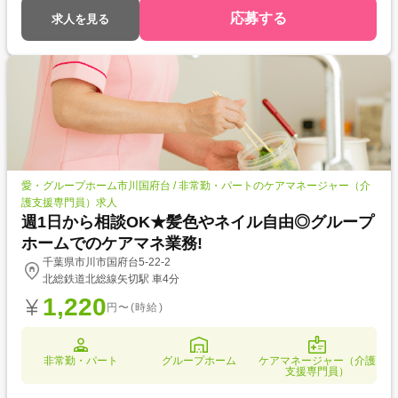
応募する
求人を見る
愛・グループホーム市川国府台 / 非常勤・パートのケアマネージャー（介
護支援専門員）求人
週1日から相談OK★髪色やネイル自由◎グループ
ホームでのケアマネ業務!
千葉県市川市国府台5-22-2
北総鉄道北総線矢切駅 車4分
1,220
円〜(時給)
非常勤・パート
グループホーム
ケアマネージャー（介護
支援専門員）