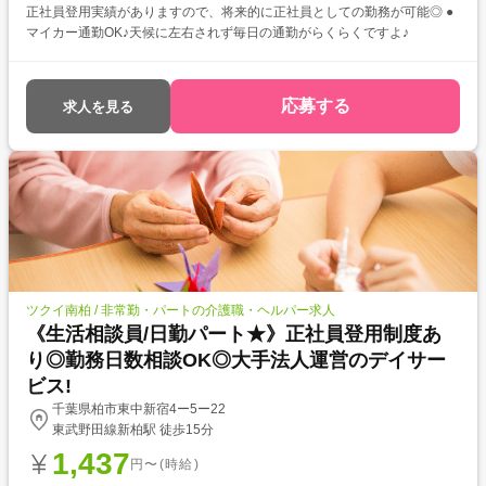
正社員登用実績がありますので、将来的に正社員としての勤務が可能◎ ●
マイカー通勤OK♪天候に左右されず毎日の通勤がらくらくですよ♪
応募する
求人を見る
ツクイ南柏 / 非常勤・パートの介護職・ヘルパー求人
《生活相談員/日勤パート★》正社員登用制度あ
り◎勤務日数相談OK◎大手法人運営のデイサー
ビス!
千葉県柏市東中新宿4ー5ー22
東武野田線新柏駅 徒歩15分
1,437
円〜(時給)