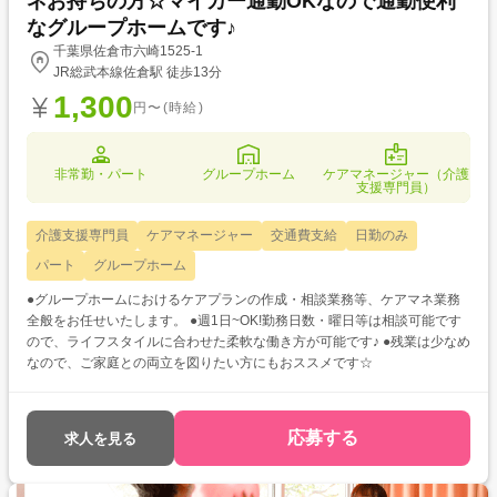
ネお持ちの方☆マイカー通勤OKなので通勤便利
なグループホームです♪
千葉県佐倉市六崎1525-1
JR総武本線佐倉駅 徒歩13分
1,300
円〜(時給)
非常勤・パート
グループホーム
ケアマネージャー（介護
支援専門員）
介護支援専門員
ケアマネージャー
交通費支給
日勤のみ
パート
グループホーム
●グループホームにおけるケアプランの作成・相談業務等、ケアマネ業務
全般をお任せいたします。 ●週1日~OK!勤務日数・曜日等は相談可能です
ので、ライフスタイルに合わせた柔軟な働き方が可能です♪ ●残業は少なめ
なので、ご家庭との両立を図りたい方にもおススメです☆
応募する
求人を見る