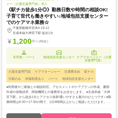
ャー（介護支援専門員）求人
《駅チカ徒歩1分◎》勤務日数や時間の相談OK!
子育て世代も働きやすい♪地域包括支援センター
でのケアマネ業務☆
千葉県船橋市宮本4-19-12
京成本線大神宮下駅 徒歩1分
1,200
円〜(時給)
非常勤・パート
地域包括支援センター
ケアマネージャー（介護
支援専門員）
介護支援専門員
ケアマネージャー
交通費支給
駅チカ
日勤のみ
研修制度あり
パート
地域包括支援センター
●利用者やご家族との相談対応、アセスメントやケアプランの作成、書類
作成や保険請求、関係機関との連携等をお任せします。 ●京成本線「大神
宮下駅」から徒歩1分とアクセス抜群!通いやすさも魅力のひとつです♪ ●勤
務時間は8:30〜17:30の間で、1日4時間以上からご相談いただけます。ラ
イフスタイルに合わせた希望条件をお聞かせください☆