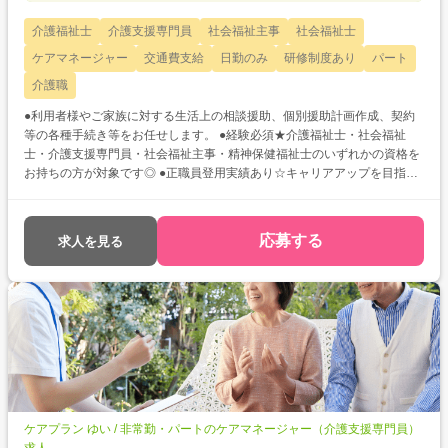
介護福祉士
介護支援専門員
社会福祉主事
社会福祉士
ケアマネージャー
交通費支給
日勤のみ
研修制度あり
パート
介護職
●利用者様やご家族に対する生活上の相談援助、個別援助計画作成、契約
等の各種手続き等をお任せします。 ●経験必須★介護福祉士・社会福祉
士・介護支援専門員・社会福祉主事・精神保健福祉士のいずれかの資格を
お持ちの方が対象です◎ ●正職員登用実績あり☆キャリアアップを目指し
たい方、腰を据えて長く働きたいとお考えの方にもオススメです♪
応募する
求人を見る
ケアプラン ゆい / 非常勤・パートのケアマネージャー（介護支援専門員）