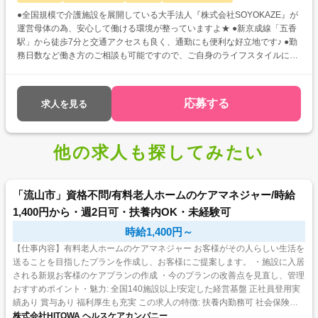
●全国規模で介護施設を展開している大手法人『株式会社SOYOKAZE』が
運営母体の為、安心して働ける環境が整っていますよ★ ●新京成線「五香
駅」から徒歩7分と交通アクセスも良く、通勤にも便利な好立地です♪ ●勤
務日数など働き方のご相談も可能ですので、ご自身のライフスタイルに合
わせた希望条件をお聞かせくださいね☆彡
応募する
求人を見る
他の求人も探してみたい
「流山市」資格不問/有料老人ホームのケアマネジャー/時給
1,400円から・週2日可・扶養内OK・未経験可
時給1,400円～
【仕事内容】有料老人ホームのケアマネジャー お客様がその人らしい生活を
送ることを目指したプランを作成し、お客様にご提案します。 ・施設に入居
される新規お客様のケアプランの作成 ・今のプランの改善点を見直し、管理
おすすめポイント・魅力: 全国140施設以上!安定した経営基盤 正社員登用実
績あり 賞与あり 福利厚生も充実 この求人の特徴: 扶養内勤務可 社会保険完
備 賞与あり 正社員登用 研修...
株式会社HITOWA ヘルスケアカンパニー