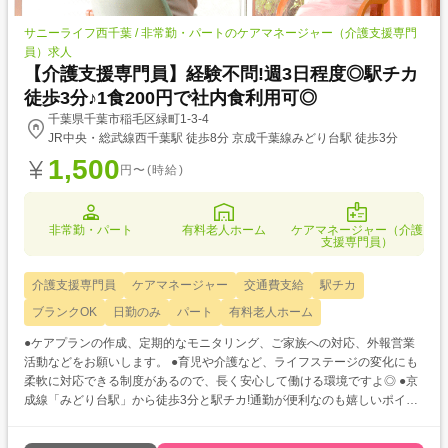
サニーライフ西千葉 / 非常勤・パートのケアマネージャー（介護支援専門
員）求人
【介護支援専門員】経験不問!週3日程度◎駅チカ
徒歩3分♪1食200円で社内食利用可◎
千葉県千葉市稲毛区緑町1-3-4
JR中央・総武線西千葉駅 徒歩8分 京成千葉線みどり台駅 徒歩3分
1,500
円〜(時給)
非常勤・パート
有料老人ホーム
ケアマネージャー（介護
支援専門員）
介護支援専門員
ケアマネージャー
交通費支給
駅チカ
ブランクOK
日勤のみ
パート
有料老人ホーム
●ケアプランの作成、定期的なモニタリング、ご家族への対応、外報営業
活動などをお願いします。 ●育児や介護など、ライフステージの変化にも
柔軟に対応できる制度があるので、長く安心して働ける環境ですよ◎ ●京
成線「みどり台駅」から徒歩3分と駅チカ!通勤が便利なのも嬉しいポイン
トですね♪