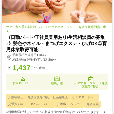
ツクイ豊四季 / 非常勤・パートのケアマネージャー（介護支援専門員）求
人
《日勤パート/正社員登用あり/生活相談員の募集
♪》髪色やネイル・まつげエクステ・ひげOK◎育
児休業取得可能!
千葉県柏市篠籠田1103-7
JR常磐線(上野~取手)柏駅 車6分
1,437
円〜(時給)
非常勤・パート
通所介護
ケアマネージャー（介護
支援専門員）
介護福祉士
介護支援専門員
社会福祉士
ケアマネージャー
交通費支給
日勤のみ
パート
介護職
ヘルパー
介護職員
●利用者様に対して生活上の相談援助や送迎等を行っていただきます。 ●