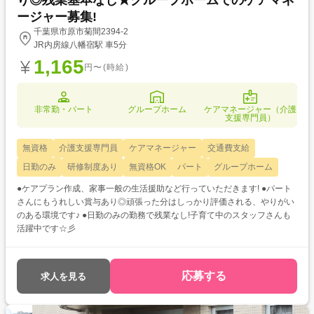
り◎残業基本なし★グループホームでのケアマネ
ージャー募集!
千葉県市原市菊間2394-2
JR内房線八幡宿駅 車5分
1,165
円〜(時給)
非常勤・パート
グループホーム
ケアマネージャー（介護
支援専門員）
無資格
介護支援専門員
ケアマネージャー
交通費支給
日勤のみ
研修制度あり
無資格OK
パート
グループホーム
●ケアプラン作成、家事一般の生活援助など行っていただきます! ●パート
さんにもうれしい賞与あり◎頑張った分はしっかり評価される、やりがい
のある環境です♪ ●日勤のみの勤務で残業なし!子育て中のスタッフさんも
活躍中です☆彡
応募する
求人を見る