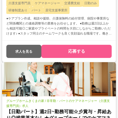
介護支援専門員
ケアマネージャー
交通費支給
日勤のみ
研修制度あり
パート
居宅支援事業所
●ケアプラン作成、相談や援助、介護保険料の給付管理、病院や事業所な
ど関係機関との連絡調整等の業務をお任せします。 ●勤務は週2日以上か
ら相談可能◎ご家庭やプライベートの時間を大切にしながらご勤務いただ
けます♪ ●スタッフ同士のチームワークも良く笑顔溢れる職場です。働きや
すい環境が整っています!
応募する
求人を見る
グループホームきくまの家 / 非常勤・パートのケアマネージャー（介護支
援専門員）求人
【日勤パート】週2日~勤務可能☆彡賞与・昇給あ