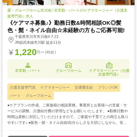
愛・グループホーム市川南 / 非常勤・パートのケアマネージャー（介護支
援専門員）求人
《ケアマネ募集♪》勤務日数&時間相談OK◎髪
色・髭・ネイル自由☆未経験の方もご応募可能!
千葉県市川市市川南4-7-22
JR総武本線市川駅 徒歩11分
1,220
円〜(時給)
非常勤・パート
グループホーム
ケアマネージャー（介護
支援専門員）
介護支援専門員
ケアマネージャー
交通費支給
ブランクOK
パート
グループホーム
●ケアプランの作成、ご家族様の相談業務、事業所とお客様への支援・サ
ービスの調整、介護給付費の管理などをお願いいたします。 ●勤務日数や
時間は柔軟に対応していただけますので、ご家庭や子育てとの両立も取り
やすいです♪ ●髪色・髭・ネイル自由!自分らしさを大切にしながら、安心
して働ける環境です☆彡