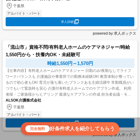
千葉県
アルバイト・パート
求人詳細
powered by 求人ボックス
「流山市」資格不問/有料老人ホームのケアマネジャー/時給
1,550円から・扶養内OK・未経験可
時給1,550円～1,570円
【仕事内容】有料老人ホームのケアマネジャー 日勤のみ!夜勤なしでライフ
ワークバランスも 介護施設や事業所での勤務未経験OK! 教育体制が整ってい
るので初心者もOK! 育児が落ち着いたブランクある主婦活躍中 常勤職員がい
つでもいて緊急時も安心 介護付有料老人ホームでのケアプラン作成。 利用
者様・ご家族様からヒアリング 最適なケアプランの作成 担当者会議・モニ
タリング実施...
ALSOK介護株式会社
千葉県
アルバイト・パート
求人詳細
好条件求人を紹介してもらう
完全無料
powered by 求人ボックス