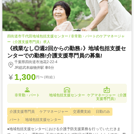
四街道市千代田地域包括支援センター / 非常勤・パートのケアマネージャ
ー（介護支援専門員）求人
《残業なし◎週2回からの勤務♪》地域包括支援セ
ンターでの勤務!介護支援専門員の募集!
千葉県四街道市池花2-22-4
JR総武本線物井駅 車6分
1,300
円〜(時給)
非常勤・パート
地域包括支援センター
ケアマネージャー（介護
支援専門員）
介護支援専門員
ケアマネージャー
交通費支給
日勤のみ
パート
地域包括支援センター
●地域包括支援センターにおける介護予防支援業務を行っていただきま