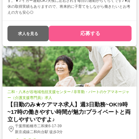
す。 ●マイカー通勤OK♪天候に左右されず毎日の通勤がらくらくです♪ ●育
休の取得実績もありますので、将来的に子育てをしながら働きたいとお考
えの方も安心◎
応募する
求人を見る
二和・八木が谷地域包括支援センター / 非常勤・パートのケアマネージャ
ー（介護支援専門員）求人
【日勤のみ★ケアマネ求人】週3日勤務~OK!9時
~17時の働きやすい時間が魅力!プライベートと両
立しやすいですよ♪
千葉県船橋市二和東6-17-39
新京成線二和向台駅 徒歩3分