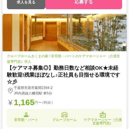
応募する
求人を見る
グループホームきくまの家 / 非常勤・パートのケアマネージャー（介護支
援専門員）求人
【ケアマネ募集◎】勤務日数など相談OK★未経
験歓迎!残業ほぼなし♪正社員も目指せる環境です
☆彡
千葉県市原市菊間2394-2
JR内房線八幡宿駅 車5分
1,165
円〜(時給)
非常勤・パート
グループホーム
ケアマネージャー（介護
支援専門員）