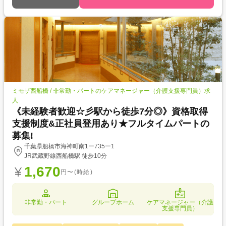
ミモザ西船橋 / 非常勤・パートのケアマネージャー（介護支援専門員）求
人
《未経験者歓迎☆彡駅から徒歩7分◎》資格取得
支援制度&正社員登用あり★フルタイムパートの
募集!
千葉県船橋市海神町南1ー735ー1
JR武蔵野線西船橋駅 徒歩10分
1,670
円〜(時給)
非常勤・パート
グループホーム
ケアマネージャー（介護
支援専門員）