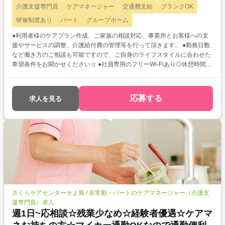
介護支援専門員
ケアマネージャー
交通費支給
ブランクOK
研修制度あり
パート
グループホーム
●利用者様のケアプラン作成、ご家族の相談対応、事業所とお客様への支
援やサービスの調整、介護給付費の管理等を行って頂きます。 ●勤務日数
など働き方のご相談も可能ですので、ご自身のライフスタイルに合わせた
希望条件をお聞かせください☆ ●社員専用のフリーWi-Fiあり◎休憩時間は
パケット代を気にせずスマホを使えますよ♪
応募する
求人を見る
さくらケアセンターそよ風 / 非常勤・パートのケアマネージャー（介護支
援専門員）求人
週1日~応相談☆残業少なめ☆経験者優遇☆ケアマ