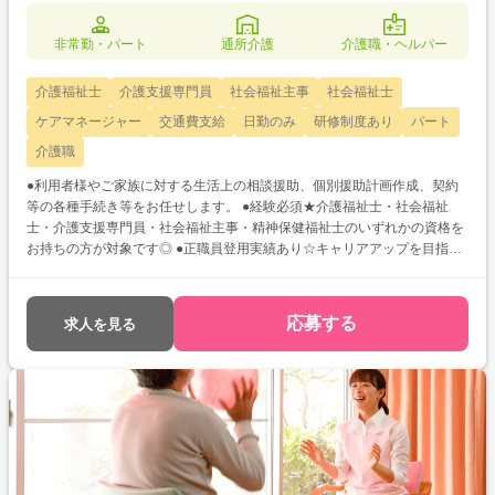
非常勤・パート
通所介護
介護職・ヘルパー
介護福祉士
介護支援専門員
社会福祉主事
社会福祉士
ケアマネージャー
交通費支給
日勤のみ
研修制度あり
パート
介護職
●利用者様やご家族に対する生活上の相談援助、個別援助計画作成、契約
等の各種手続き等をお任せします。 ●経験必須★介護福祉士・社会福祉
士・介護支援専門員・社会福祉主事・精神保健福祉士のいずれかの資格を
お持ちの方が対象です◎ ●正職員登用実績あり☆キャリアアップを目指し
たい方、腰を据えて長く働きたいとお考えの方にもオススメです♪
応募する
求人を見る