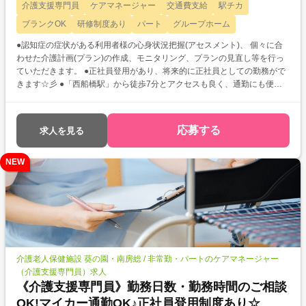
介護支援専門員
ケアマネージャー
交通費支給
駅チカ
ブランクOK
研修制度あり
パート
グループホーム
●認知症の症状がある利用者様の心身状況把握(アセスメント)、 個々に合
わせた介護計画(プラン)の作成、モニタリング、プランの見直し等を行っ
ていただきます。 ●正社員登用があり、将来的に正社員としての勤務がで
きます☆彡 ●「西船橋駅」から徒歩7分とアクセスも良く、通勤にも便利
です!
応募する
求人を見る
NEW
介護老人保健施設 葵の園・南房総 / 非常勤・パートのケアマネージャー
（介護支援専門員）求人
《介護支援専門員》勤務日数・勤務時間のご相談
OK!マイカー通勤OK♪正社員登用制度あり☆