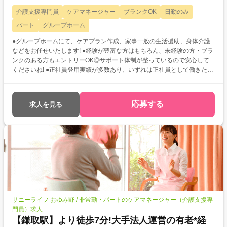
介護支援専門員
ケアマネージャー
ブランクOK
日勤のみ
パート
グループホーム
●グループホームにて、ケアプラン作成、家事一般の生活援助、身体介護
などをお任せいたします! ●経験が豊富な方はもちろん、未経験の方・ブラ
ンクのある方もエントリーOK◎サポート体制が整っているので安心して
くださいね! ●正社員登用実績が多数あり、いずれは正社員として働きたい
とお考えの方にもオススメですよ♪
応募する
求人を見る
サニーライフ おゆみ野 / 非常勤・パートのケアマネージャー（介護支援専
門員）求人
【鎌取駅】より徒歩7分!大手法人運営の有老*経