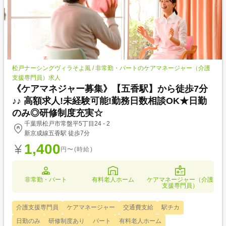
松戸ナーシングヴィラそよ風 / 非常勤・パートのケアマネージャー（介護
支援専門員）求人
《ケアマネジャー募集》【五香駅】から徒歩7分
♪♪ 高額求人!未経験可能!勤務日数相談OK★日勤
のみ◎研修制度充実☆
千葉県松戸市常盤平5丁目24 - 2
新京成線五香駅 徒歩7分
1,400
円〜(時給)
非常勤・パート
有料老人ホーム
ケアマネージャー（介護
支援専門員）
介護支援専門員
ケアマネージャー
交通費支給
駅チカ
日勤のみ
研修制度あり
パート
有料老人ホーム