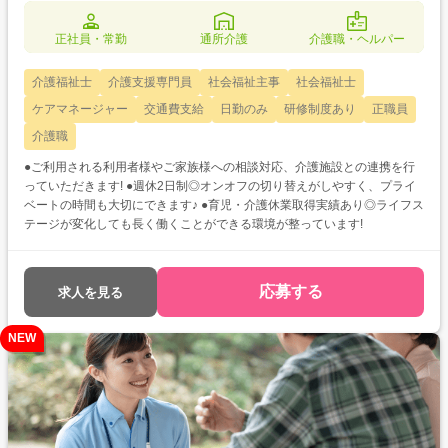
正社員・常勤
通所介護
介護職・ヘルパー
介護福祉士
介護支援専門員
社会福祉主事
社会福祉士
ケアマネージャー
交通費支給
日勤のみ
研修制度あり
正職員
介護職
●ご利用される利用者様やご家族様への相談対応、介護施設との連携を行
っていただきます! ●週休2日制◎オンオフの切り替えがしやすく、プライ
ベートの時間も大切にできます♪ ●育児・介護休業取得実績あり◎ライフス
テージが変化しても長く働くことができる環境が整っています!
応募する
求人を見る
NEW