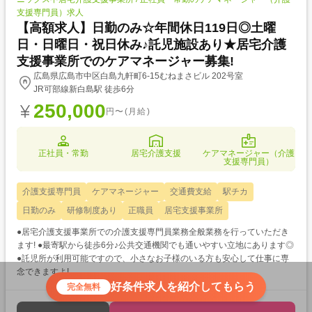
支援専門員）求人
【高額求人】日勤のみ☆年間休日119日◎土曜
日・日曜日・祝日休み♪託児施設あり★居宅介護
支援事業所でのケアマネージャー募集!
広島県広島市中区白島九軒町6-15むねまさビル 202号室
JR可部線新白島駅 徒歩6分
250,000
円〜(月給)
正社員・常勤
居宅介護支援
ケアマネージャー（介護
支援専門員）
介護支援専門員
ケアマネージャー
交通費支給
駅チカ
日勤のみ
研修制度あり
正職員
居宅支援事業所
●居宅介護支援事業所での介護支援専門員業務全般業務を行っていただき
ます! ●最寄駅から徒歩6分♪公共交通機関でも通いやすい立地にあります◎
●託児所が利用可能ですので、小さなお子様のいる方も安心して仕事に専
念できますよ!
好条件求人を紹介してもらう
完全無料