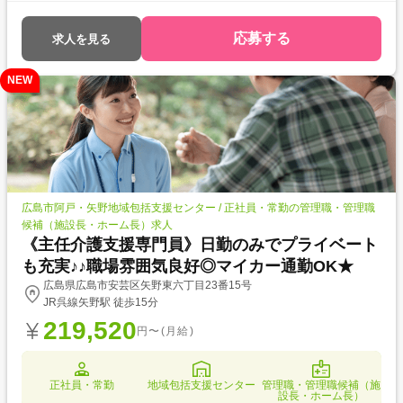
応募する
求人を見る
NEW
広島市阿戸・矢野地域包括支援センター / 正社員・常勤の管理職・管理職
候補（施設長・ホーム長）求人
《主任介護支援専門員》日勤のみでプライベート
も充実♪♪職場雰囲気良好◎マイカー通勤OK★
広島県広島市安芸区矢野東六丁目23番15号
JR呉線矢野駅 徒歩15分
219,520
円〜(月給)
正社員・常勤
地域包括支援センター
管理職・管理職候補（施
設長・ホーム長）