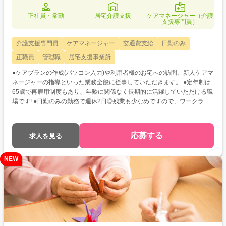
正社員・常勤
居宅介護支援
ケアマネージャー（介護
支援専門員）
介護支援専門員
ケアマネージャー
交通費支給
日勤のみ
正職員
管理職
居宅支援事業所
●ケアプランの作成(パソコン入力)や利用者様のお宅への訪問、新人ケアマ
ネージャーの指導といった業務全般に従事していただきます。 ●定年制は
65歳で再雇用制度もあり、年齢に関係なく長期的に活躍していただける職
場です! ●日勤のみの勤務で週休2日◎残業も少なめですので、ワークライ
フバランスを重視している方にもオススメです!
応募する
求人を見る
NEW