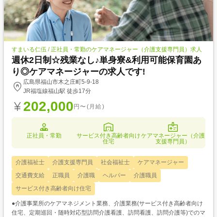
すまいる仁伍 / 正社員・常勤のケアマネージャー（介護支援専門員）求人
週休2日制☆残業なし♪単身寮&利用可能保育園あ
り◎ケアマネージャーの求人です!
広島県福山市木之庄町5-9-18
JR福塩線福山駅 徒歩17分
202,000
円〜(月給)
正社員・常勤
サービス付き高齢者向け
ケアマネージャー（介護
住宅
支援専門員）
介護福祉士
介護支援専門員
社会福祉士
ケアマネージャー
交通費支給
正職員
介護職
ヘルパー
介護職員
サービス付き高齢者向け住宅
●介護事業所のケアマネジメント業務、介護業務(サービス付き高齢者向け
住宅、定期巡回・随時対応型訪問介護看護、訪問看護、訪問介護等)でのマ