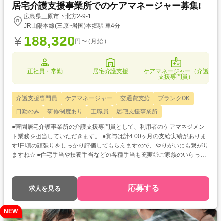
居宅介護支援事業所でのケアマネージャー募集!
広島県三原市下北方2-9-1
JR山陽本線(三原~岩国)本郷駅 車4分
188,320
円〜(月給)
正社員・常勤
居宅介護支援
ケアマネージャー（介護
支援専門員）
介護支援専門員
ケアマネージャー
交通費支給
ブランクOK
日勤のみ
研修制度あり
正職員
居宅支援事業所
●菅園居宅介護事業所の介護支援専門員として、利用者のケアマネジメン
ト業務を担当していただきます。 ●賞与は計4.00ヶ月の支給実績がありま
す!日頃の頑張りをしっかり評価してもらえますので、やりがいにも繋がり
ますね☆ ●住宅手当や扶養手当などの各種手当も充実◎ご家族のいらっし
ゃる方にも嬉しい高待遇です★
応募する
求人を見る
NEW