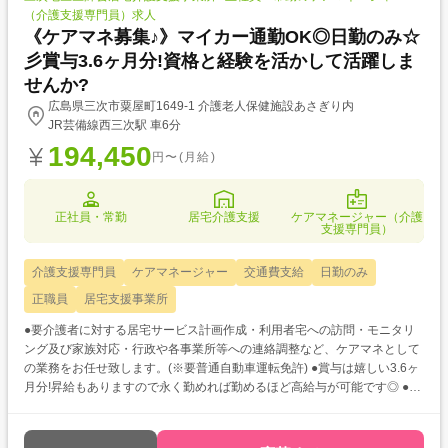
（介護支援専門員）求人
《ケアマネ募集♪》マイカー通勤OK◎日勤のみ☆
彡賞与3.6ヶ月分!資格と経験を活かして活躍しま
せんか?
広島県三次市粟屋町1649-1 介護老人保健施設あさぎり内
JR芸備線西三次駅 車6分
194,450
円〜(月給)
正社員・常勤
居宅介護支援
ケアマネージャー（介護
支援専門員）
介護支援専門員
ケアマネージャー
交通費支給
日勤のみ
正職員
居宅支援事業所
●要介護者に対する居宅サービス計画作成・利用者宅への訪問・モニタリ
ング及び家族対応・行政や各事業所等への連絡調整など、ケアマネとして
の業務をお任せ致します。(※要普通自動車運転免許) ●賞与は嬉しい3.6ヶ
月分!昇給もありますので永く勤めれば勤めるほど高給与が可能です◎ ●マ
イカー通勤OK♪雨の日の通勤もストレスフリー♪託児所の利用もご相談可
能です!