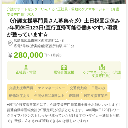
介護サポートセンターいんくる / 正社員・常勤のケアマネージャー（介護
支援専門員）求人
《介護支援専門員さん募集☆彡》土日祝固定休み
♪年間休日123日!直行直帰可能◎働きやすい環境
が整っています☆
広島県広島市南区西本浦町11 - 8
広電5号線(皆実線)南区役所前駅 車11分
280,000
円〜(月給)
正社員・常勤
居宅介護支援
ケアマネージャー（介護
支援専門員）
介護支援専門員
ケアマネージャー
交通費支給
日勤のみ
研修制度あり
年間休日110日以上
正職員
居宅支援事業所
●居宅介護支援事業所にて、介護支援専門員業務全般をお願いいたします!
普通自動車運転免許(AT限定可)が必須となります。 ●年間休日123日♪ワー
クライフバランスもしっかり取っていただけます◎ ●マイカー通勤も可能
です!天候に左右されず通勤できるのは嬉しいですね♪