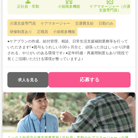
正社員・常勤
小規模多機能
ケアマネージャー（介護
支援専門員）
介護支援専門員
ケアマネージャー
交通費支給
日勤のみ
研修制度あり
正職員
小規模多機能
●ケアプランの作成、給付管理、相談、日常生活支援補助業務等を行って
いただきます! ●賞与もうれしい3.00ヶ月分と、頑張った分はしっかり評価
される、やりがいのある環境です♪ ●定年65歳・再雇用制度もあり!現役で
長くご活躍いただける環境が整っていますよ♪
応募する
求人を見る
ニックス中居宅介護支援事業所 / 正社員・常勤のケアマネージャー（介護