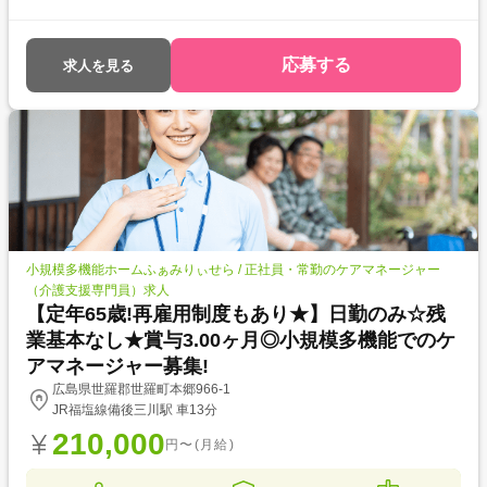
す◎ ●賞与実績は4,1ヶ月と高水準!日頃の頑張りをきちんと評価していた
だけます☆
応募する
求人を見る
小規模多機能ホームふぁみりぃせら / 正社員・常勤のケアマネージャー
（介護支援専門員）求人
【定年65歳!再雇用制度もあり★】日勤のみ☆残
業基本なし★賞与3.00ヶ月◎小規模多機能でのケ
アマネージャー募集!
広島県世羅郡世羅町本郷966-1
JR福塩線備後三川駅 車13分
210,000
円〜(月給)