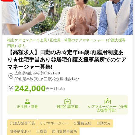
福山ケアセンターそよ風 / 正社員・常勤のケアマネージャー（介護支援専
門員）求人
【高額求人】日勤のみ☆定年65歳!再雇用制度あ
り★住宅手当あり◎居宅介護支援事業所でのケア
マネージャー募集!
広島県福山市松永町3-21-70
JR山陽本線(岡山~三原)松永駅 徒歩14分
242,000
円〜(月給)
正社員・常勤
居宅介護支援
ケアマネージャー（介護
支援専門員）
介護支援専門員
ケアマネージャー
交通費支給
日勤のみ
研修制度あり
正職員
居宅支援事業所