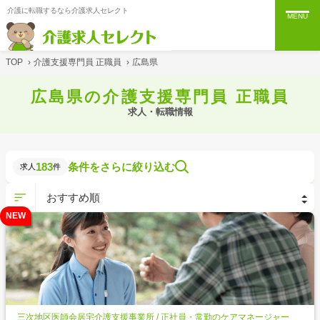
介護に転職するなら介護求人セレクト
MENU
TOP
›
介護支援専門員 正職員
›
広島県
広島県の介護支援専門員 正職員
求人・転職情報
183
条件をさらに絞り込む
求人
件
NEW
三次地区医師会居宅介護支援事業所 / 正社員・常勤のケアマネージャー