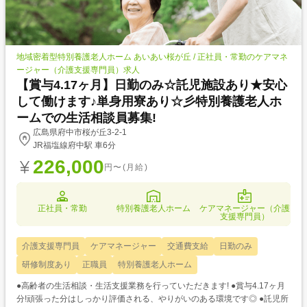
地域密着型特別養護老人ホーム あいあい桜が丘 / 正社員・常勤のケアマネ
ージャー（介護支援専門員）求人
【賞与4.17ヶ月】日勤のみ☆託児施設あり★安心
して働けます♪単身用寮あり☆彡特別養護老人ホ
ームでの生活相談員募集!
広島県府中市桜が丘3-2-1
JR福塩線府中駅 車6分
226,000
円〜(月給)
正社員・常勤
特別養護老人ホーム
ケアマネージャー（介護
支援専門員）
介護支援専門員
ケアマネージャー
交通費支給
日勤のみ
研修制度あり
正職員
特別養護老人ホーム
●高齢者の生活相談・生活支援業務を行っていただきます! ●賞与4.17ヶ月
分!頑張った分はしっかり評価される、やりがいのある環境です◎ ●託児所