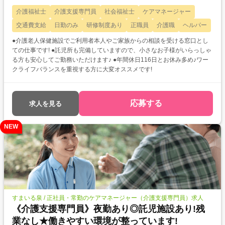
介護福祉士
介護支援専門員
社会福祉士
ケアマネージャー
交通費支給
日勤のみ
研修制度あり
正職員
介護職
ヘルパー
●介護老人保健施設でご利用者本人やご家族からの相談を受ける窓口とし
ての仕事です! ●託児所も完備していますので、小さなお子様がいらっしゃ
る方も安心してご勤務いただけます♪ ●年間休日116日とお休み多め♪ワー
クライフバランスを重視する方に大変オススメです!
応募する
求人を見る
NEW
すまいる泉 / 正社員・常勤のケアマネージャー（介護支援専門員）求人
《介護支援専門員》夜勤あり◎託児施設あり!残
業なし★働きやすい環境が整っています!