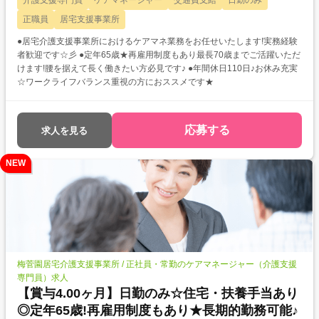
介護支援専門員
ケアマネージャー
交通費支給
日勤のみ
正職員
居宅支援事業所
●居宅介護支援事業所におけるケアマネ業務をお任せいたします!実務経験
者歓迎です☆彡 ●定年65歳★再雇用制度もあり最長70歳までご活躍いただ
けます!腰を据えて長く働きたい方必見です♪ ●年間休日110日♪お休み充実
☆ワークライフバランス重視の方におススメです★
応募する
求人を見る
NEW
梅菅園居宅介護支援事業所 / 正社員・常勤のケアマネージャー（介護支援
専門員）求人
【賞与4.00ヶ月】日勤のみ☆住宅・扶養手当あり
◎定年65歳!再雇用制度もあり★長期的勤務可能♪