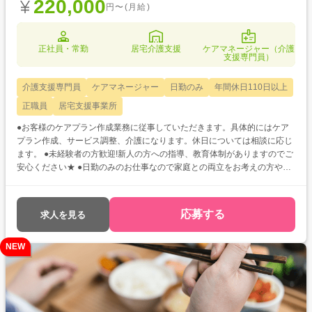
220,000
円〜(月給)
正社員・常勤
居宅介護支援
ケアマネージャー（介護
支援専門員）
介護支援専門員
ケアマネージャー
日勤のみ
年間休日110日以上
正職員
居宅支援事業所
●お客様のケアプラン作成業務に従事していただきます。具体的にはケア
プラン作成、サービス調整、介護になります。休日については相談に応じ
ます。 ●未経験者の方歓迎!新人の方への指導、教育体制がありますのでご
安心ください★ ●日勤のみのお仕事なので家庭との両立をお考えの方やプ
ライベートをしっかり充実させたい方にオススメです◎
応募する
求人を見る
NEW