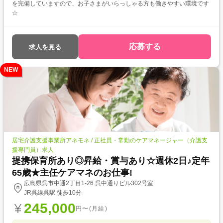
を完備していますので、お子さまがいらっしゃる方も働きやすい環境です
☆
応募する
求人を見る
NEW
居宅介護支援事業所アネモネ / 正社員・常勤のケアマネージャー（介護支
援専門員）求人
提携保育所あり◎昇給・賞与あり☆週休2日♪定年
65歳★主任ケアマネのお仕事!
広島県呉市中通2丁目1-26 呉中通りビル302号室
JR呉線呉駅 徒歩10分
245,000
円〜(月給)