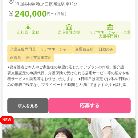
JR山陽本線(岡山~三原)尾道駅 車12分
240,000
円〜(月給)
正社員・常勤
居宅介護支援
ケアマネージャー（介護
支援専門員）
介護支援専門員
ケアマネージャー
交通費支給
日勤のみ
正職員
居宅支援事業所
●要介護者ご本人やご家族様の希望に応じたケアプランの作成、要介護・
要支援認定の申請代行、介護保険で受けられる居宅サービス等の紹介や各
種サービスの調整等をお任せいたします。 ●日曜日は固定でお休み!日勤の
みの勤務で残業なし!プライベートの時間も大切にできます☆彡 ●福利厚生
でマツダスタジアムの年間指定席あり!カープファン必見!
応募する
求人を見る
NEW