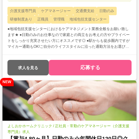
介護支援専門員
ケアマネージャー
交通費支給
日勤のみ
研修制度あり
正職員
管理職
地域包括支援センター
●地域包括支援センターにおけるケアマネジメント業務全般をお願い致し
ます★ ●日勤のみのお仕事なので家庭との両立をお考えの方やプライベー
トをしっかり充実させたい方にオススメです◎ ●駅からも徒歩圏内ですが
マイカー通勤もOK!ご自分のライフスタイルに沿った通勤方法をお選び頂
けますよ!
応募する
求人を見る
NEW
よしおかホームクリニック / 正社員・常勤のケアマネージャー（介護支援
専門員）求人
【賞与4.80ヶ月】日勤のみ☆年間休日120日◎ク