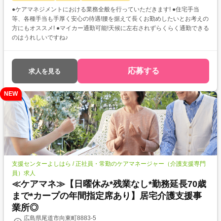
●ケアマネジメントにおける業務全般を行っていただきます! ●住宅手当
等、各種手当も手厚く安心の待遇!腰を据えて長くお勤めしたいとお考えの
方にもオススメ! ●マイカー通勤可能!天候に左右されずらくらく通勤できる
のはうれしいですね♪
応募する
求人を見る
NEW
支援センターよしはら / 正社員・常勤のケアマネージャー（介護支援専門
員）求人
≪ケアマネ≫【日曜休み*残業なし*勤務延長70歳
まで*カープの年間指定席あり】居宅介護支援事
業所◎
広島県尾道市向東町8883-5