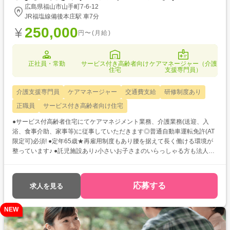
広島県福山市山手町7-6-12
JR福塩線備後本庄駅 車7分
250,000
円〜(月給)
正社員・常勤
サービス付き高齢者向け
ケアマネージャー（介護
住宅
支援専門員）
介護支援専門員
ケアマネージャー
交通費支給
研修制度あり
正職員
サービス付き高齢者向け住宅
●サービス付高齢者住宅にてケアマネジメント業務、介護業務(送迎、入
浴、食事介助、家事等)に従事していただきます◎普通自動車運転免許(AT
限定可)必須! ●定年65歳★再雇用制度もあり腰を据えて長く働ける環境が
整っています♪ ●託児施設あり♪小さいお子さまのいらっしゃる方も法人運
営の保育園に預けてご勤務いただけます☆彡
応募する
求人を見る
NEW