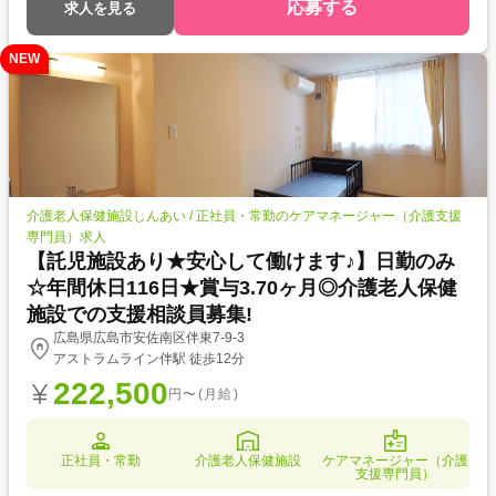
応募する
求人を見る
NEW
介護老人保健施設しんあい / 正社員・常勤のケアマネージャー（介護支援
専門員）求人
【託児施設あり★安心して働けます♪】日勤のみ
☆年間休日116日★賞与3.70ヶ月◎介護老人保健
施設での支援相談員募集!
広島県広島市安佐南区伴東7-9-3
アストラムライン伴駅 徒歩12分
222,500
円〜(月給)
正社員・常勤
介護老人保健施設
ケアマネージャー（介護
支援専門員）