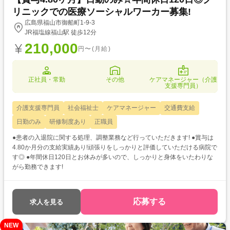
リニックでの医療ソーシャルワーカー募集!
広島県福山市御船町1-9-3
JR福塩線福山駅 徒歩12分
210,000
円〜(月給)
正社員・常勤
その他
ケアマネージャー（介護
支援専門員）
介護支援専門員
社会福祉士
ケアマネージャー
交通費支給
日勤のみ
研修制度あり
正職員
●患者の入退院に関する処理、調整業務など行っていただきます! ●賞与は
4.80か月分の支給実績あり!頑張りをしっかりと評価していただける病院で
す◎ ●年間休日120日とお休みが多いので、しっかりと身体をいたわりな
がら勤務できます!
応募する
求人を見る
NEW