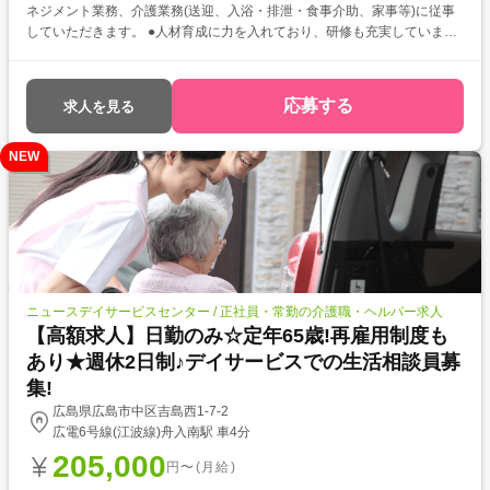
ネジメント業務、介護業務(送迎、入浴・排泄・食事介助、家事等)に従事
していただきます。 ●人材育成に力を入れており、研修も充実しています
◎丁寧に指導しますので、経験の浅い方やブランクのある方も安心です! ●
週休2日制で基本的に残業はありませんので、ご家族との時間や趣味の時
間も大切にできますよ☆
応募する
求人を見る
NEW
ニュースデイサービスセンター / 正社員・常勤の介護職・ヘルパー求人
【高額求人】日勤のみ☆定年65歳!再雇用制度も
あり★週休2日制♪デイサービスでの生活相談員募
集!
広島県広島市中区吉島西1-7-2
広電6号線(江波線)舟入南駅 車4分
205,000
円〜(月給)