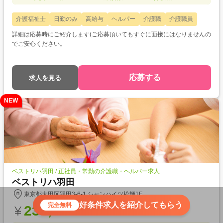
介護福祉士
日勤のみ
高給与
ヘルパー
介護職
介護職員
詳細は応募時にご紹介します(ご応募頂いてもすぐに面接にはなりませんの
でご安心ください。
応募する
求人を見る
NEW
ベストリハ羽田 / 正社員・常勤の介護職・ヘルパー求人
ベストリハ羽田
東京都大田区羽田3-6-1 シャンハイツ松輝1F
好条件求人を紹介してもらう
完全無料
234,500
円〜(月給)