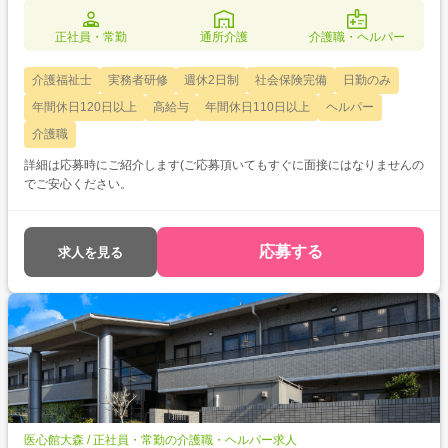
正社員・常勤
通所介護
介護職・ヘルパー
介護福祉士
実務者研修
週休2日制
社会保険完備
日勤のみ
年間休日120日以上
高給与
年間休日110日以上
ヘルパー
介護職
詳細は応募時にご紹介します(ご応募頂いてもすぐに面接にはなりませんの
でご安心ください。
応募する
求人を見る
医心館大森 / 正社員・常勤の介護職・ヘルパー求人