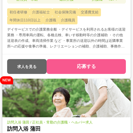
初任者研修
介護福祉士
社会保険完備
交通費支給
年間休日110日以上
介護職
介護職員
デイサービスでの介護業務全般 ・デイサービスを利用されるお客様の送迎
業務 ・専用車両の運転、各種点検、車いす移動時等の介護補助 ・その他
送迎表の作成、車両清掃作業 など ・事業所の送迎以外の時間は近隣事業
所への応援や食事の準備、レクリエーションの補助、介護補助、事務作業
などもお任せします。
応募する
求人を見る
NEW
訪問入浴 蒲田 / 正社員・常勤の介護職・ヘルパー求人
訪問入浴 蒲田