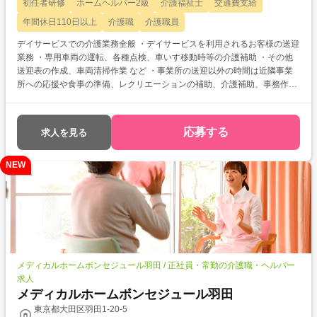
初任者研修
ホームヘルパー2級
介護福祉士
交通費支給
年間休日110日以上
介護職
介護職員
デイサービスでの介護業務全般 ・デイサービスを利用されるお客様の送迎
業務 ・専用車両の運転、各種点検、車いす移動時等の介護補助 ・その他
送迎表の作成、車両清掃作業 など ・事業所の送迎以外の時間は近隣事業
所への応援や食事の準備、レクリエーションの補助、介護補助、事務作業
などもお任せします。
応募する
求人を見る
NEW
メディカルホームボンセジュール羽田 / 正社員・常勤の介護職・ヘルパー
求人
メディカルホームボンセジュール羽田
東京都大田区羽田1-20-5