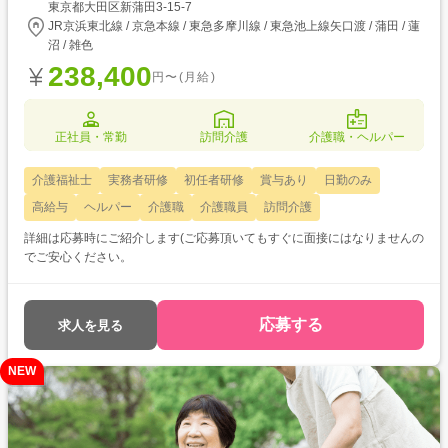
東京都大田区新蒲田3-15-7
JR京浜東北線 / 京急本線 / 東急多摩川線 / 東急池上線矢口渡 / 蒲田 / 蓮
沼 / 雑色
238,400
円〜(月給)
正社員・常勤
訪問介護
介護職・ヘルパー
介護福祉士
実務者研修
初任者研修
賞与あり
日勤のみ
高給与
ヘルパー
介護職
介護職員
訪問介護
詳細は応募時にご紹介します(ご応募頂いてもすぐに面接にはなりませんの
でご安心ください。
応募する
求人を見る
NEW