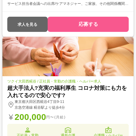
サービス担当者会議への出席/ケアマネジャー、ご家族、その他関係機関と
の連絡調整・報告
応募する
求人を見る
ツクイ大田西糀谷 / 正社員・常勤の介護職・ヘルパー求人
超大手法人?充実の福利厚生 コロナ対策にも力を
入れてるので安心です?
東京都大田区西糀谷4丁目9-11
京急空港線 糀谷駅より徒歩4分
200,000
円〜(月給)
正社員・常勤
通所介護
介護職・ヘルパー