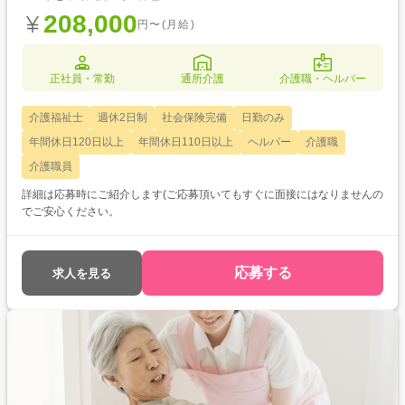
208,000
円〜(月給)
正社員・常勤
通所介護
介護職・ヘルパー
介護福祉士
週休2日制
社会保険完備
日勤のみ
年間休日120日以上
年間休日110日以上
ヘルパー
介護職
介護職員
詳細は応募時にご紹介します(ご応募頂いてもすぐに面接にはなりませんの
でご安心ください。
応募する
求人を見る