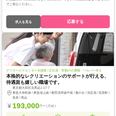
でご安心ください。
応募する
求人を見る
デイサービスセンター夫婦坂 / 正社員・常勤の介護職・ヘルパー求人
本格的なレクリエーションのサポートが行える、
待遇面も嬉しい職場です。
東京都大田区北馬込1-17-7
東急大井町線 / 東急池上線 / 都営浅草線中延 / 旗の台 / 洗足池 / 荏原町 /
長原 / 馬込
193,000
円〜(月給)