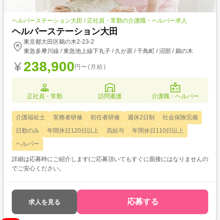
ヘルパーステーション大田 / 正社員・常勤の介護職・ヘルパー求人
ヘルパーステーション大田
東京都大田区鵜の木2-23-2
東急多摩川線 / 東急池上線下丸子 / 久が原 / 千鳥町 / 沼部 / 鵜の木
238,900
円〜(月給)
正社員・常勤
訪問看護
介護職・ヘルパー
介護福祉士
実務者研修
初任者研修
週休2日制
社会保険完備
日勤のみ
年間休日120日以上
高給与
年間休日110日以上
ヘルパー
詳細は応募時にご紹介します(ご応募頂いてもすぐに面接にはなりませんの
でご安心ください。
応募する
求人を見る