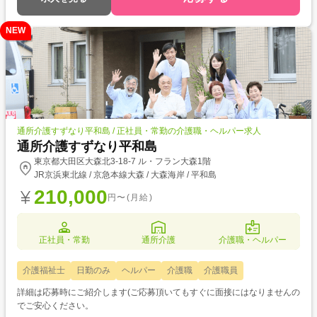
NEW
通所介護すずなり平和島 / 正社員・常勤の介護職・ヘルパー求人
通所介護すずなり平和島
東京都大田区大森北3-18-7 ル・フラン大森1階
JR京浜東北線 / 京急本線大森 / 大森海岸 / 平和島
210,000
円〜(月給)
正社員・常勤
通所介護
介護職・ヘルパー
介護福祉士
日勤のみ
ヘルパー
介護職
介護職員
詳細は応募時にご紹介します(ご応募頂いてもすぐに面接にはなりませんの
でご安心ください。