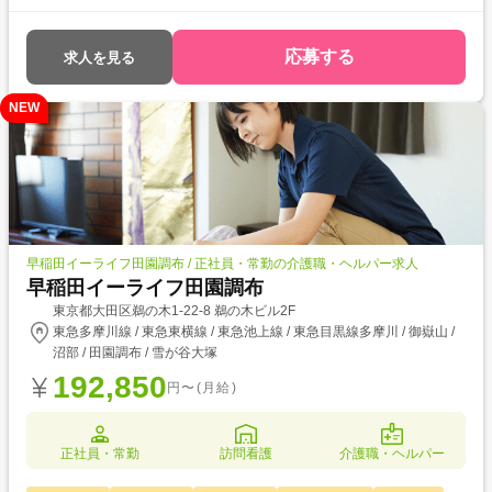
応募する
求人を見る
NEW
早稲田イーライフ田園調布 / 正社員・常勤の介護職・ヘルパー求人
早稲田イーライフ田園調布
東京都大田区鵜の木1-22-8 鵜の木ビル2F
東急多摩川線 / 東急東横線 / 東急池上線 / 東急目黒線多摩川 / 御嶽山 /
沼部 / 田園調布 / 雪が谷大塚
192,850
円〜(月給)
正社員・常勤
訪問看護
介護職・ヘルパー