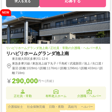
応募する
求人を見る
NEW
リハビリホームグランダ池上南 / 正社員・常勤の介護職・ヘルパー求人
リハビリホームグランダ池上南
東京都大田区多摩川1-12-6
東急多摩川線 / 東急池上線下丸子 / 千鳥町 / 武蔵新田 / 池上 / 矢口渡 /
蓮沼 (距離:1028m) / (距離:1176m) / (距離:1296m) / (距離:433m) / (距
離:718m)
290,000
円〜(月給)
正社員・常勤
有料老人ホーム
介護職・ヘルパー
介護福祉士
社会保険完備
日勤・夜勤
高給与
ヘルパー