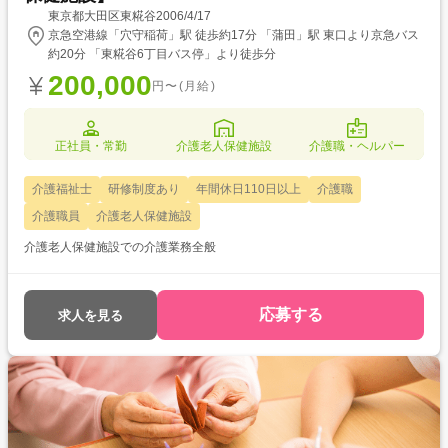
東京都大田区東糀谷2006/4/17
京急空港線「穴守稲荷」駅 徒歩約17分 「蒲田」駅 東口より京急バス
約20分 「東糀谷6丁目バス停」より徒歩分
200,000
円〜(月給)
正社員・常勤
介護老人保健施設
介護職・ヘルパー
介護福祉士
研修制度あり
年間休日110日以上
介護職
介護職員
介護老人保健施設
介護老人保健施設での介護業務全般
応募する
求人を見る