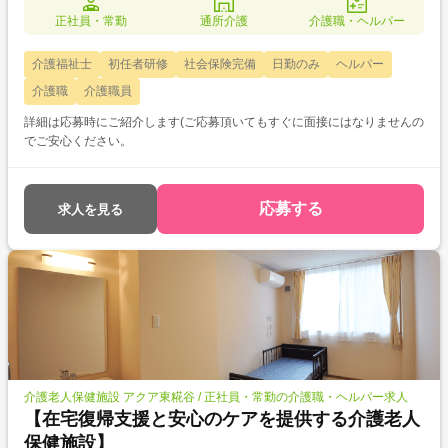
正社員・常勤
通所介護
介護職・ヘルパー
介護福祉士
初任者研修
社会保険完備
日勤のみ
ヘルパー
介護職
介護職員
詳細は応募時にご紹介します(ご応募頂いてもすぐに面接にはなりませんの
でご安心ください。
応募する
求人を見る
介護老人保健施設 アクア東糀谷 / 正社員・常勤の介護職・ヘルパー求人
【在宅復帰支援と安心のケアを提供する介護老人
保健施設】