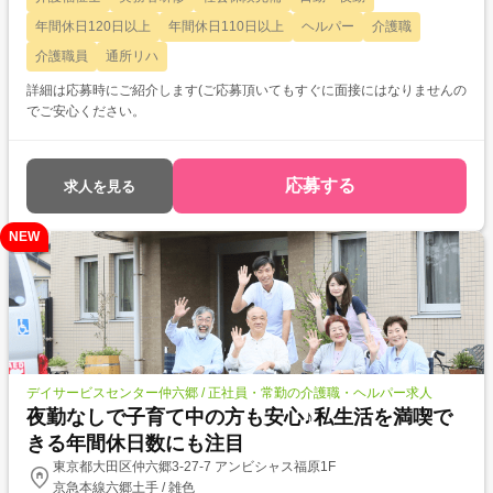
年間休日120日以上
年間休日110日以上
ヘルパー
介護職
介護職員
通所リハ
詳細は応募時にご紹介します(ご応募頂いてもすぐに面接にはなりませんの
でご安心ください。
応募する
求人を見る
NEW
デイサービスセンター仲六郷 / 正社員・常勤の介護職・ヘルパー求人
夜勤なしで子育て中の方も安心♪私生活を満喫で
きる年間休日数にも注目
東京都大田区仲六郷3-27-7 アンビシャス福原1F
京急本線六郷土手 / 雑色