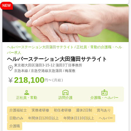
NEW
ヘルパーステーション大田蒲田サテライト / 正社員・常勤の介護職・ヘル
パー求人
ヘルパーステーション大田蒲田サテライト
東京都大田区蒲田3-15-12 蒲田3丁目事務所
京急本線 / 京急空港線京急蒲田 / 梅屋敷
218,100
円〜(月給)
正社員・常勤
訪問介護
介護職・ヘルパー
介護福祉士
実務者研修
初任者研修
週休2日制
賞与あり
日勤のみ
年間休日120日以上
年間休日110日以上
ヘルパー
介護職