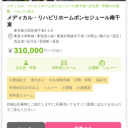
メディカル・リハビリホームボンセジュール南千束 / 正社員・常勤の介護
職・ヘルパー求人
メディカル・リハビリホームボンセジュール南千
束
東京都大田区南千束1-1-8
東急大井町線 / 東急池上線 / 東急目黒線北千束 / 大岡山 / 旗の台 / 洗足 /
洗足池 / 石川台 / 荏原町 / 長原
310,000
円〜(月給)
正社員・常勤
有料老人ホーム
介護職・ヘルパー
介護福祉士
賞与あり
社会保険完備
日勤・夜勤
高給与
年間休日110日以上
ヘルパー
介護職
介護職員
有料老人ホーム
詳細は応募時にご紹介します(ご応募頂いてもすぐに面接にはなりませんの
でご安心ください。