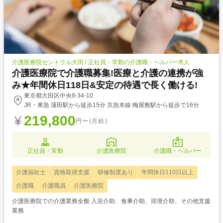
介護医療院セントラル大田 / 正社員・常勤の介護職・ヘルパー求人
介護医療院で介護職募集!医療と介護の連携が強
み★年間休日118日&安定の待遇で長く働ける!
東京都大田区中央8-34-10
JR・東急 蒲田駅から徒歩15分 京急本線 梅屋敷駅から徒歩で16分
219,800
円〜(月給)
正社員・常勤
介護医療院
介護職・ヘルパー
介護福祉士
資格取得支援
研修制度あり
年間休日110日以上
介護職
介護職員
介護医療院
介護医療院での介護業務全般 入浴介助、食事介助、排泄介助、その他支援
業務