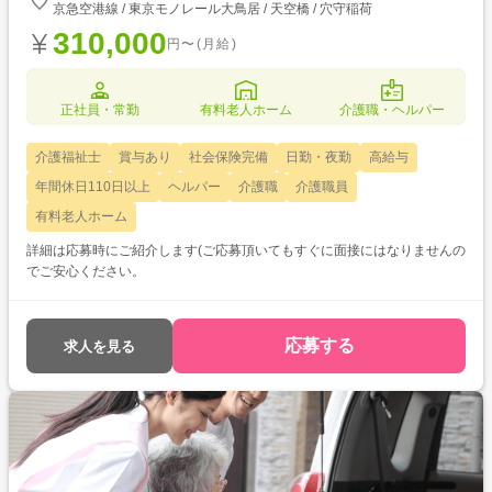
京急空港線 / 東京モノレール大鳥居 / 天空橋 / 穴守稲荷
310,000
円〜(月給)
正社員・常勤
有料老人ホーム
介護職・ヘルパー
介護福祉士
賞与あり
社会保険完備
日勤・夜勤
高給与
年間休日110日以上
ヘルパー
介護職
介護職員
有料老人ホーム
詳細は応募時にご紹介します(ご応募頂いてもすぐに面接にはなりませんの
でご安心ください。
応募する
求人を見る