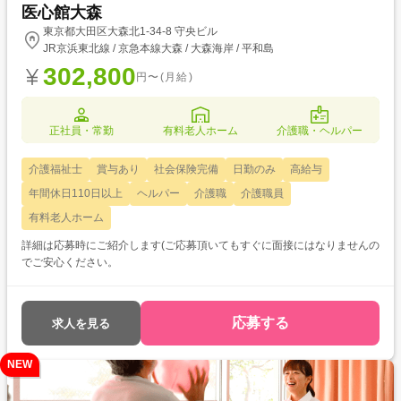
医心館大森
東京都大田区大森北1-34-8 守央ビル
JR京浜東北線 / 京急本線大森 / 大森海岸 / 平和島
302,800
円〜(月給)
正社員・常勤
有料老人ホーム
介護職・ヘルパー
介護福祉士
賞与あり
社会保険完備
日勤のみ
高給与
年間休日110日以上
ヘルパー
介護職
介護職員
有料老人ホーム
詳細は応募時にご紹介します(ご応募頂いてもすぐに面接にはなりませんの
でご安心ください。
応募する
求人を見る
NEW