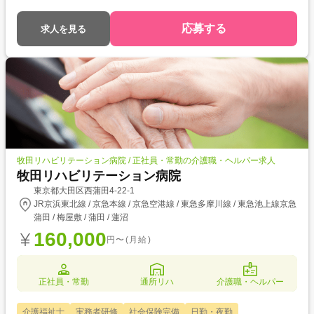
応募する
求人を見る
牧田リハビリテーション病院 / 正社員・常勤の介護職・ヘルパー求人
牧田リハビリテーション病院
東京都大田区西蒲田4-22-1
JR京浜東北線 / 京急本線 / 京急空港線 / 東急多摩川線 / 東急池上線京急
蒲田 / 梅屋敷 / 蒲田 / 蓮沼
160,000
円〜(月給)
正社員・常勤
通所リハ
介護職・ヘルパー
介護福祉士
実務者研修
社会保険完備
日勤・夜勤