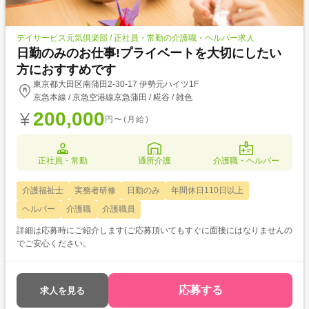
デイサービス元気倶楽部 / 正社員・常勤の介護職・ヘルパー求人
日勤のみのお仕事!プライベートを大切にしたい
方におすすめです
東京都大田区南蒲田2-30-17 伊勢元ハイツ1F
京急本線 / 京急空港線京急蒲田 / 糀谷 / 雑色
200,000
円〜(月給)
正社員・常勤
通所介護
介護職・ヘルパー
介護福祉士
実務者研修
日勤のみ
年間休日110日以上
ヘルパー
介護職
介護職員
詳細は応募時にご紹介します(ご応募頂いてもすぐに面接にはなりませんの
でご安心ください。
応募する
求人を見る