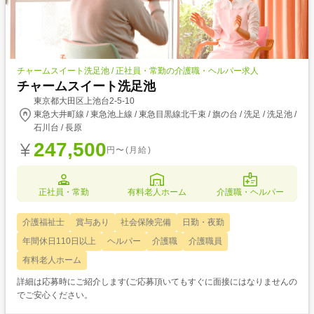
チャームスイート洗足池 / 正社員・常勤の介護職・ヘルパー求人
チャームスイート洗足池
東京都大田区上池台2-5-10
東急大井町線 / 東急池上線 / 東急目黒線北千束 / 旗の台 / 洗足 / 洗足池 /
石川台 / 長原
247,500
円〜(月給)
正社員・常勤
有料老人ホーム
介護職・ヘルパー
介護福祉士
賞与あり
社会保険完備
日勤・夜勤
年間休日110日以上
ヘルパー
介護職
介護職員
有料老人ホーム
詳細は応募時にご紹介します(ご応募頂いてもすぐに面接にはなりませんの
でご安心ください。