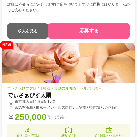
詳細は応募時にご紹介します(ご応募頂いてもすぐに面接にはなりませんの
でご安心ください。
応募する
求人を見る
NEW
でぃさぁびす太陽 / 正社員・常勤の介護職・ヘルパー求人
でぃさぁびす太陽
東京都大田区羽田5-10-3
京急空港線 / 東京モノレール大鳥居 / 天空橋 / 整備場 / 穴守稲荷
250,000
円〜(月給)
正社員・常勤
通所介護
介護職・ヘルパー