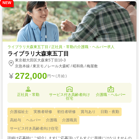
NEW
ライブラリ大森東五丁目 / 正社員・常勤の介護職・ヘルパー求人
ライブラリ大森東五丁目
東京都大田区大森東5丁目10-3
京急本線 / 東京モノレール大森町 / 昭和島 / 梅屋敷
272,000
円〜(月給)
正社員・常勤
サービス付き高齢者向け
介護職・ヘルパー
住宅
介護福祉士
実務者研修
初任者研修
賞与あり
日勤・夜勤
高給与
ヘルパー
介護職
介護職員
サービス付き高齢者向け住宅
詳細は応募時にご紹介します(ご応募頂いてもすぐに面接にはなりませんの