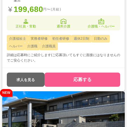
蓮沼
199,680
円〜(月給)
正社員・常勤
通所介護
介護職・ヘルパー
介護福祉士
実務者研修
初任者研修
週休2日制
日勤のみ
ヘルパー
介護職
介護職員
詳細は応募時にご紹介します(ご応募頂いてもすぐに面接にはなりませんの
でご安心ください。
応募する
求人を見る
NEW