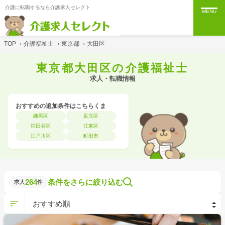
介護に転職するなら介護求人セレクト
MENU
TOP
›
介護福祉士
›
東京都
›
大田区
東京都大田区の介護福祉士
求人・転職情報
おすすめの追加条件はこちらくま
練馬区
足立区
世田谷区
江東区
江戸川区
町田市
264
条件をさらに絞り込む
求人
件