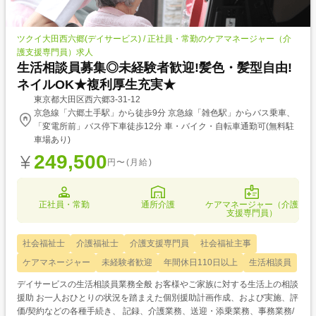
ツクイ大田西六郷(デイサービス) / 正社員・常勤のケアマネージャー（介
護支援専門員）求人
生活相談員募集◎未経験者歓迎!髪色・髪型自由!
ネイルOK★複利厚生充実★
東京都大田区西六郷3-31-12
京急線「六郷土手駅」から徒歩9分 京急線「雑色駅」からバス乗車、
「変電所前」バス停下車徒歩12分 車・バイク・自転車通勤可(無料駐
車場あり)
249,500
円〜(月給)
正社員・常勤
通所介護
ケアマネージャー（介護
支援専門員）
社会福祉士
介護福祉士
介護支援専門員
社会福祉主事
ケアマネージャー
未経験者歓迎
年間休日110日以上
生活相談員
デイサービスの生活相談員業務全般 お客様やご家族に対する生活上の相談
援助 お一人おひとりの状況を踏まえた個別援助計画作成、および実施、評
価/契約などの各種手続き、 記録、介護業務、送迎・添乗業務、事務業務/