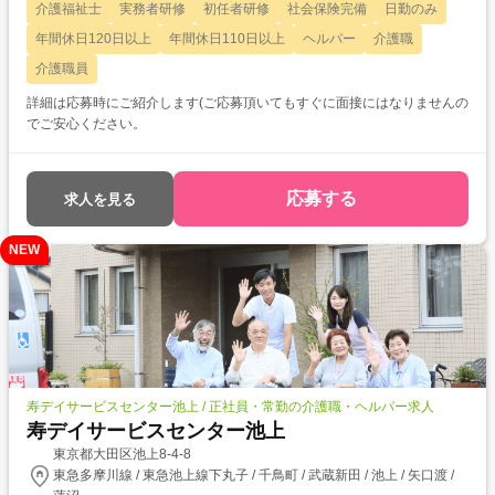
介護福祉士
実務者研修
初任者研修
社会保険完備
日勤のみ
年間休日120日以上
年間休日110日以上
ヘルパー
介護職
介護職員
詳細は応募時にご紹介します(ご応募頂いてもすぐに面接にはなりませんの
でご安心ください。
応募する
求人を見る
NEW
寿デイサービスセンター池上 / 正社員・常勤の介護職・ヘルパー求人
寿デイサービスセンター池上
東京都大田区池上8-4-8
東急多摩川線 / 東急池上線下丸子 / 千鳥町 / 武蔵新田 / 池上 / 矢口渡 /