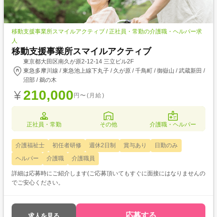
移動支援事業所スマイルアクティブ / 正社員・常勤の介護職・ヘルパー求
人
移動支援事業所スマイルアクティブ
東京都大田区南久が原2-12-14 三立ビル2F
東急多摩川線 / 東急池上線下丸子 / 久が原 / 千鳥町 / 御嶽山 / 武蔵新田 /
沼部 / 鵜の木
210,000
円〜(月給)
正社員・常勤
その他
介護職・ヘルパー
介護福祉士
初任者研修
週休2日制
賞与あり
日勤のみ
ヘルパー
介護職
介護職員
詳細は応募時にご紹介します(ご応募頂いてもすぐに面接にはなりませんの
でご安心ください。
応募する
求人を見る