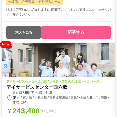
介護職
介護職員
有料老人ホーム
詳細は応募時にご紹介します(ご応募頂いてもすぐに面接にはなりませんの
でご安心ください。
応募する
求人を見る
NEW
デイサービスセンター西六郷 / 正社員・常勤の介護職・ヘルパー求人
デイサービスセンター西六郷
東京都大田区西六郷1-48-15
JR京浜東北線 / 京急本線 / 東急多摩川線 / 東急池上線六郷土手 / 蒲田 /
蓮沼 / 雑色
243,400
円〜(月給)