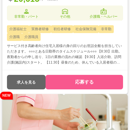
非常勤・パート
その他
介護職・ヘルパー
介護福祉士
実務者研修
初任者研修
社会保険完備
非常勤
介護職
介護職員
サービス付き高齢者向け住宅入居様の身の回りのお世話全般を担当してい
ただきます。 ○○○とある日勤帯のタイムスケジュール○○○ 【8:30】出勤。
夜勤者からの申し送り、1日の業務の流れの確認 【9:30】入浴介助、訪問
介護(施設内)スタート。 【11:30】昼食のため、休んでいる入居者様の離
床介助、食堂への誘導 【12:00】昼食。自力で摂取できない人の食事介助
【12:30】交代でスタッフ休憩。休憩に入らないスタッフは 入居者様の見
守りを行いながら記録の記入 【13:00】掃除や個人的な仕事の処理などを
応募する
求人を見る
行う 【13:30】入浴介助、訪問介護(施設内)スタート。 【17:00】夕食。自
力で摂取できない人の食事介助 【17:30】業務終了 ※雇用期間の定めあ
NEW
り:1年 ※契約の更新有(原則更新) ※更新上限なし