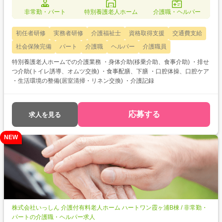
非常勤・パート
特別養護老人ホーム
介護職・ヘルパー
初任者研修
実務者研修
介護福祉士
資格取得支援
交通費支給
社会保険完備
パート
介護職
ヘルパー
介護職員
特別養護老人ホームでの介護業務 ・身体介助(移乗介助、食事介助) ・排せ
つ介助(トイレ誘導、オムツ交換) ・食事配膳、下膳 ・口腔体操、口腔ケア
・生活環境の整備(居室清掃・リネン交換) ・介護記録
応募する
求人を見る
NEW
株式会社いっしん 介護付有料老人ホーム ハートワン霞ヶ浦B棟 / 非常勤・
パートの介護職・ヘルパー求人