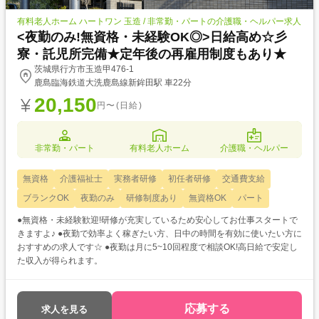
有料老人ホーム ハートワン 玉造 / 非常勤・パートの介護職・ヘルパー求人
<夜勤のみ!無資格・未経験OK◎>日給高め☆彡
寮・託児所完備★定年後の再雇用制度もあり★
茨城県行方市玉造甲476-1
鹿島臨海鉄道大洗鹿島線新鉾田駅 車22分
20,150
円〜(日給)
非常勤・パート
有料老人ホーム
介護職・ヘルパー
無資格
介護福祉士
実務者研修
初任者研修
交通費支給
ブランクOK
夜勤のみ
研修制度あり
無資格OK
パート
●無資格・未経験歓迎!研修が充実しているため安心してお仕事スタートで
きますよ♪ ●夜勤で効率よく稼ぎたい方、日中の時間を有効に使いたい方に
おすすめの求人です☆ ●夜勤は月に5~10回程度で相談OK!高日給で安定し
た収入が得られます。
応募する
求人を見る