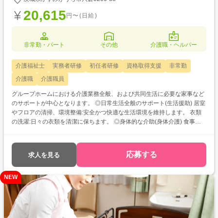
20,615
円〜(日給)
非常勤・パート
その他
介護職・ヘルパー
介護福祉士
実務者研修
初任者研修
資格取得支援
非常勤
介護職
介護職員
グループホームにおける介護業務全般、および共同生活に必要な家事など
のサポートが中心となります。 ◎日常生活全般のサポート(生活援助) 居室
やフロアの清掃、環境整備:安全かつ快適な生活環境を維持します。 衣類
の洗濯:日々の衣類を清潔に保ちます。 ◎身体的な介助(身体介護) 食事介
助:安全に、楽しく食事ができるようサポートします。 入浴介助:清潔保持
とリラックスの時間をサポートします。 排泄介助:尊厳を守り、必要なサ
ポートを行います。 移動・移乗介助:安全に居室やフロア内を移動できる
応募する
求人を見る
ようサポートします。 ◎コミュニケーションと見守り 傾聴と対話:ご利用
者様との積極的なコミュニケーションを通じて、精神的な安定と満足感を
NEW
高めます。 体調観察:日々の体調や変化を把握し、早期の異変察知に努め
ます。 ◎レクリエーション・イベントの実施 日々のレクリエーション(体
操、趣味活動など)の企画・実施。 季節の行事やイベントのサポート。 ◎
記録・報告業務 介護記録(日々のサービス内容、ご利用者様の状態、特記
事項など)の作成。 他職種(看護師、ケアマネジャーなど)との情報共有や連