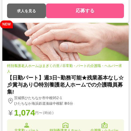
後研修制度がありますので、不安なくお仕事開始可能です!
応募する
求人を見る
NEW
特別養護老人ホームはまぎくの里 / 非常勤・パートの介護職・ヘルパー求
人
【日勤パート】週3日~勤務可能★残業基本なし☆
彡賞与あり◎特別養護老人ホームでの介護職員募
集!
茨城県ひたちなか市中根952-1
ひたちなか海浜鉄道湊線中根駅 車6分
1,074
円〜(時給)
非常勤・パート
特別養護老人ホーム
介護職・ヘルパー