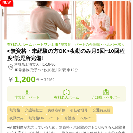
NEW
有料老人ホーム ハートワン土浦 / 非常勤・パートの介護職・ヘルパー求人
<無資格・未経験の方OK>夜勤のみ月5回~10回程
度*託児所完備!
茨城県土浦市天川1-18-80
JR常磐線(取手~いわき)荒川沖駅 車12分
1,200
円〜(時給)
非常勤・パート
有料老人ホーム
介護職・ヘルパー
無資格
介護福祉士
実務者研修
初任者研修
交通費支給
夜勤のみ
無資格OK
パート
介護職
ヘルパー
●研修制度が充実しているため、無資格・未経験の方もOK!もちろん経験者