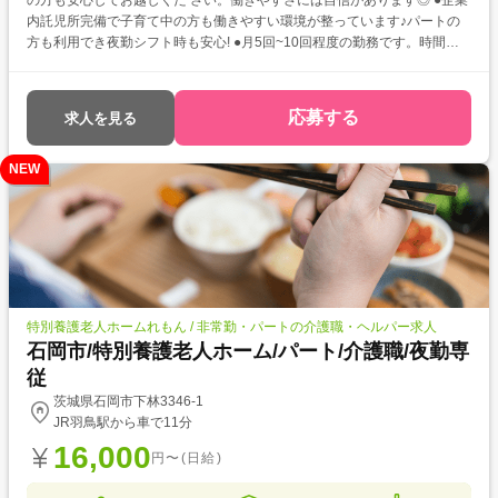
の方も安心してお越しくだ さい。働きやすさには自信があります◎ ●企業
内託児所完備で子育て中の方も働きやすい環境が整っています♪パートの
方も利用でき夜勤シフト時も安心! ●月5回~10回程度の勤務です。時間を
効率的に使える夜勤専従で働いてみませんか?
応募する
求人を見る
NEW
特別養護老人ホームれもん / 非常勤・パートの介護職・ヘルパー求人
石岡市/特別養護老人ホーム/パート/介護職/夜勤専
従
茨城県石岡市下林3346-1
JR羽鳥駅から車で11分
16,000
円〜(日給)