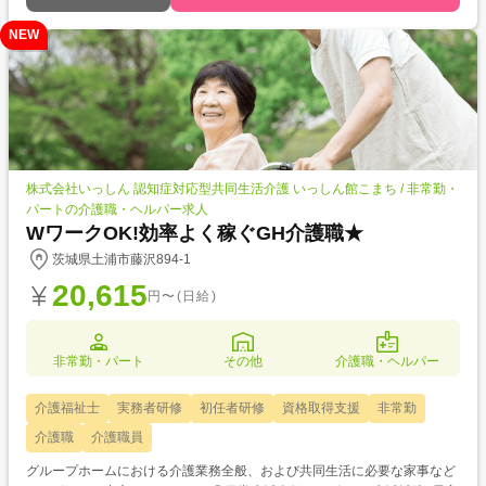
NEW
株式会社いっしん 認知症対応型共同生活介護 いっしん館こまち / 非常勤・
パートの介護職・ヘルパー求人
WワークOK!効率よく稼ぐGH介護職★
茨城県土浦市藤沢894-1
20,615
円〜(日給)
非常勤・パート
その他
介護職・ヘルパー
介護福祉士
実務者研修
初任者研修
資格取得支援
非常勤
介護職
介護職員
グループホームにおける介護業務全般、および共同生活に必要な家事など