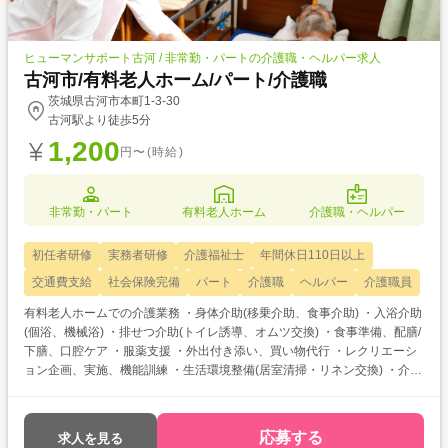
携。
ヒューマンサポート古河 / 非常勤・パートの介護職・ヘルパー求人
古河市/有料老人ホーム/パート/介護職
茨城県古河市本町1-3-30
古河駅より徒歩5分
1,200
円〜(時給)
非常勤・パート
有料老人ホーム
介護職・ヘルパー
初任者研修
実務者研修
介護福祉士
年間休日110日以上
交通費支給
社会保険完備
パート
介護職
ヘルパー
介護職員
有料老人ホームでの介護業務 ・身体介助(移乗介助、食事介助) ・入浴介助
(個浴、機械浴) ・排せつ介助(トイレ誘導、オムツ交換) ・食事準備、配膳/
下膳、口腔ケア ・服薬支援 ・外出付き添い、買い物代行 ・レクリエーシ
ョン企画、実施、機能訓練 ・生活環境整備(居室清掃・リネン交換) ・介護
記録
応募する
求人を見る