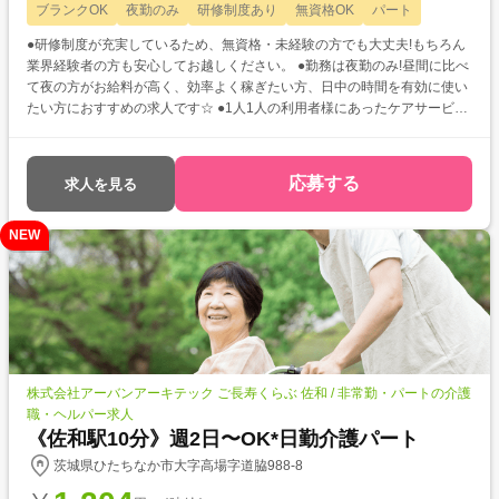
ブランクOK
夜勤のみ
研修制度あり
無資格OK
パート
●研修制度が充実しているため、無資格・未経験の方でも大丈夫!もちろん
業界経験者の方も安心してお越しください。 ●勤務は夜勤のみ!昼間に比べ
て夜の方がお給料が高く、効率よく稼ぎたい方、日中の時間を有効に使い
たい方におすすめの求人です☆ ●1人1人の利用者様にあったケアサービス
を提供します。利用者様の生活を支援するための業務をお任せします。
応募する
求人を見る
NEW
株式会社アーバンアーキテック ご長寿くらぶ 佐和 / 非常勤・パートの介護
職・ヘルパー求人
《佐和駅10分》週2日〜OK*日勤介護パート
茨城県ひたちなか市大字高場字道脇988-8