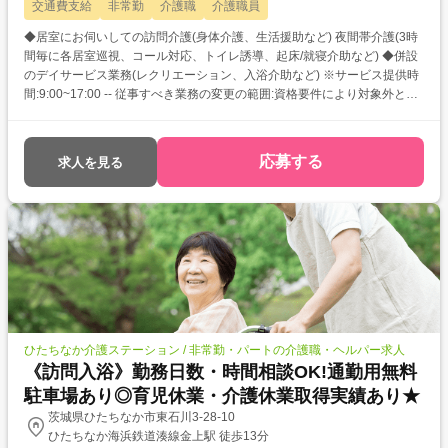
交通費支給
非常勤
介護職
介護職員
◆居室にお伺いしての訪問介護(身体介護、生活援助など) 夜間帯介護(3時
間毎に各居室巡視、コール対応、トイレ誘導、起床/就寝介助など) ◆併設
のデイサービス業務(レクリエーション、入浴介助など) ※サービス提供時
間:9:00~17:00 -- 従事すべき業務の変更の範囲:資格要件により対象外とな
る勤務を除く、法人内全ての職務 就業場所の変更の範囲:法人内の全国の
事業所
応募する
求人を見る
ひたちなか介護ステーション / 非常勤・パートの介護職・ヘルパー求人
《訪問入浴》勤務日数・時間相談OK!通勤用無料
駐車場あり◎育児休業・介護休業取得実績あり★
茨城県ひたちなか市東石川3-28-10
ひたちなか海浜鉄道湊線金上駅 徒歩13分