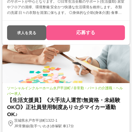
のサポートが中心となります。 ◎日常生活全般のサポート(生活援助) 居室
やフロアの清掃、環境整備:安全かつ快適な生活環境を維持します。 衣類
の洗濯:日々の衣類を清潔に保ちます。 ◎身体的な介助(身体介護) 食事介
助:安全に、楽しく食事ができるようサポートします。 入浴介助:清潔保持
とリラックスの時間をサポートします。 排泄介助:尊厳を守り、必要なサ
ポートを行います。 移動・移乗介助:安全に居室やフロア内を移動できる
応募する
求人を見る
ようサポートします。 ◎コミュニケーションと見守り 傾聴と対話:ご利用
者様との積極的なコミュニケーションを通じて、精神的な安定と満足感を
高めます。 体調観察:日々の体調や変化を把握し、早期の異変察知に努め
ます。 ◎レクリエーション・イベントの実施 日々のレクリエーション(体
操、趣味活動など)の企画・実施。 季節の行事やイベントのサポート。 ◎
記録・報告業務 介護記録(日々のサービス内容、ご利用者様の状態、特記
事項など)の作成。 他職種(看護師、ケアマネジャーなど)との情報共有や連
携。
ソーシャルインクルーホーム水戸平須町 / 非常勤・パートの介護職・ヘル
パー求人
【生活支援員】《大手法人運営!無資格・未経験
OK◎》正社員登用制度あり☆彡マイカー通勤
OK♪
茨城県水戸市平須町1322-1
JR常磐線(取手~いわき)赤塚駅 車17分