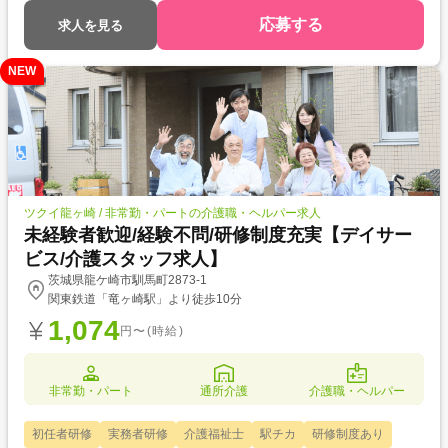
応募する
求人を見る
NEW
ツクイ龍ヶ崎 / 非常勤・パートの介護職・ヘルパー求人
未経験者歓迎/経験不問/研修制度充実【デイサー
ビス/介護スタッフ求人】
茨城県龍ケ崎市馴馬町2873-1
関東鉄道「竜ヶ崎駅」より徒歩10分
1,074
円〜(時給)
非常勤・パート
通所介護
介護職・ヘルパー
初任者研修
実務者研修
介護福祉士
駅チカ
研修制度あり