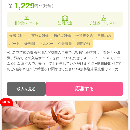
1,229
円〜(時給)
非常勤・パート
訪問介護
介護職・ヘルパー
介護福祉士
実務者研修
初任者研修
交通費支給
日勤のみ
パート
介護職
ヘルパー
介護職員
訪問介護
●組み立て式の浴槽を積んだ訪問入浴車でお客様宅を訪問し、着替えや洗
髪、洗身などの入浴サービスを行っていただきます。スタッフ3名でチー
ムを組みますので、安心してお仕事していただけます◎ ●勤務日数・時間
のご相談OK!まずは希望をお聞かせください♪ ●無料駐車場完備でマイカー
通勤も可能です!天候に左右されず通勤できるのは嬉しいですね☆
応募する
求人を見る
NEW