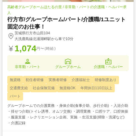
高齢者グループホームほたるの里 / 非常勤・パートの介護職・ヘルパー求
人
行方市/グループホーム/パート/介護職/1ユニット
固定のお仕事！
茨城県行方市山田104
大洗鹿島線北浦湖畔駅から車で10分
1,074
円〜(時給)
非常勤・パート
グループホーム
介護職・ヘルパー
無資格
初任者研修
実務者研修
介護福祉士
研修制度あり
交通費支給
社会保険完備
無資格OK
年間休日110日以上
パート
グループホームでの介護業務 ・身体介助(食事介助、歩行介助) ・入浴介助
・排せつ介助(トイレ誘導、オムツ交換) ・調理業務 ・口腔ケア、口腔体操
・服薬支援 ・レクリエーション企画、実施 ・生活支援(掃除・洗濯など)
・介護記録