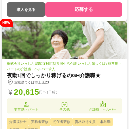
応募する
求人を見る
NEW
株式会社いっしん 認知症対応型共同生活介護 いっしん館つくば / 非常勤・
パートの介護職・ヘルパー求人
夜勤1回でしっかり稼げるのGH介護職★
茨城県つくば市上原23
20,615
円〜(日給)
非常勤・パート
その他
介護職・ヘルパー
介護福祉士
実務者研修
初任者研修
資格取得支援
非常勤