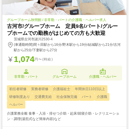
グループホーム秋明館 / 非常勤・パートの介護職・ヘルパー求人
古河市/グループホーム 定員9名/パート/グルー
プホームでの勤務がはじめての方も大歓迎
茨城県古河市諸川2530-4
(車通勤時間)間々田駅から16分/野木駅から19分/結城駅から21分/古河
駅から25分/下妻駅から27分
1,074
円〜(時給)
非常勤・パート
グループホーム
介護職・ヘルパー
初任者研修
実務者研修
介護福祉士
年間休日110日以上
研修制度あり
交通費支給
社会保険完備
パート
介護職
ヘルパー
介護業務全般 食事・入浴・排せつ介助・起床/就寝介助・レクリエーショ
ン・調理(湯煎式など簡単内容)など