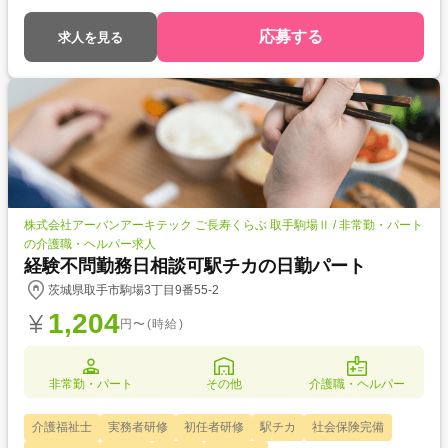
みなどシフトは柔軟に相談できるので、ライフスタイルに合わせて働けま
す。
応募する
求人を見る
株式会社アーバンアーキテック ご長寿くらぶ 取手駒場Ⅱ / 非常勤・パート
の介護職・ヘルパー求人
経験不問勤務日相談可駅チカの日勤パート
茨城県取手市駒場3丁目9番55-2
1,204
円〜(時給)
非常勤・パート
その他
介護職・ヘルパー
介護福祉士
実務者研修
初任者研修
駅チカ
社会保険完備