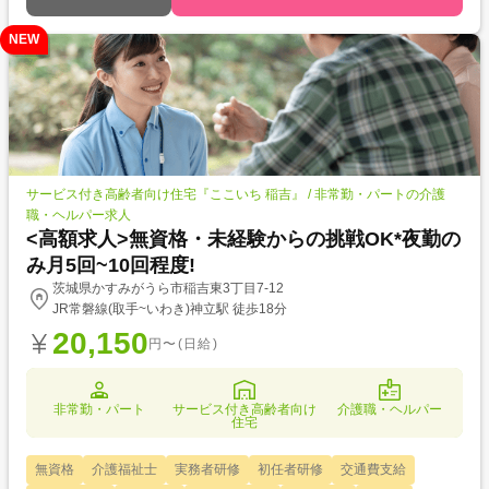
NEW
サービス付き高齢者向け住宅『ここいち 稲吉』 / 非常勤・パートの介護
職・ヘルパー求人
<高額求人>無資格・未経験からの挑戦OK*夜勤の
み月5回~10回程度!
茨城県かすみがうら市稲吉東3丁目7-12
JR常磐線(取手~いわき)神立駅 徒歩18分
20,150
円〜(日給)
非常勤・パート
サービス付き高齢者向け
介護職・ヘルパー
住宅
無資格
介護福祉士
実務者研修
初任者研修
交通費支給