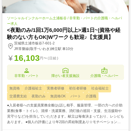
ソーシャルインクルーホーム土浦板谷 / 非常勤・パートの介護職・ヘルパ
ー求人
<夜勤のみ/1回1万6,000円以上>週1日~|資格や経
験のない方もOK|Wワークも歓迎♪【支援員】
茨城県土浦市板谷7-601-2
JR常磐線(取手~いわき)神立駅 車10分
16,103
円〜(日給)
非常勤・パート
障がい者支援施設
介護職・ヘルパー
無資格
介護福祉士
実務者研修
初任者研修
社会福祉士
交通費支給
夜勤のみ
無資格OK
パート
介護職
●入居者様への支援員業務全般(お話し相手、服薬管理、一部の方への介助
業務(食事・トイレ)、清掃・洗濯業務、消灯後の巡回・支援、生活援助や
見守りなど)を担当していただきます。献立は毎食決まっており、レシピも
あります。 ●個人の評価により年2回の昇給制度あり☆モチベーション維
持にもつながりますね♪ ●勤務日数は週1日から可能で、平日のみ・土日の