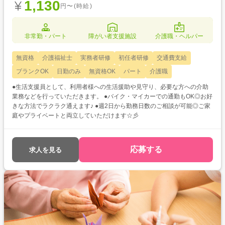
1,130
円〜(時給)
非常勤・パート
障がい者支援施設
介護職・ヘルパー
無資格
介護福祉士
実務者研修
初任者研修
交通費支給
ブランクOK
日勤のみ
無資格OK
パート
介護職
●生活支援員として、利用者様への生活援助や見守り、必要な方への介助
業務などを行っていただきます。 ●バイク・マイカーでの通勤もOK◎お好
きな方法でラクラク通えます♪ ●週2日から勤務日数のご相談が可能◎ご家
庭やプライベートと両立していただけます☆彡
応募する
求人を見る