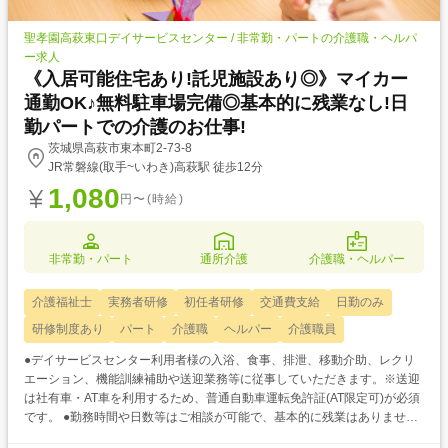
聖孝園高萩東口デイサービスセンター / 非常勤・パートの介護職・ヘルパ
ー求人
《入居可能住宅あり!託児施設あり◎》マイカー
通勤OK♪無料駐車場完備◎基本的に残業なし!日
勤パートでの介護のお仕事!
茨城県高萩市東本町2-73-8
JR常磐線(取手~いわき)高萩駅 徒歩12分
1,080
円〜(時給)
非常勤・パート
通所介護
介護職・ヘルパー
介護福祉士
実務者研修
初任者研修
交通費支給
日勤のみ
研修制度あり
パート
介護職
ヘルパー
介護職員
●デイサービスセンター利用者様の入浴、食事、排泄、移動介助、レクリ
エーション、機能訓練補助や送迎業務等に従事していただきます。※送迎
は社有車・AT車を利用するため、普通自動車運転免許証(AT限定可)が必須
です。 ●勤務時間や日数等はご相談が可能で、基本的に残業はありません
◎プライベートのご都合に合わせて柔軟に勤務していただけますよ♪ ●入社