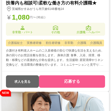
扶養内も相談可!柔軟な働き方の有料介護職★
茨城県かすみがうら市宍倉6148番地14
1,080
円〜(時給)
非常勤・パート
その他
介護職・ヘルパー
介護福祉士
実務者研修
初任者研修
非常勤
介護職
介護職員
介護付き有料老人ホームのご入居者様の安心で快適な生活を支えるため、
身の回りのお世話全般を担当します。 身体介護: 食事、入浴、排泄、移
動・移乗などの直接的な介助を提供します。 生活援助: 居室清掃やリネン
交換など、生活環境の整備を行います。 コミュニケーションと見守り: ご
入居者様との対話や、心身の状態変化の把握(体調観察)に努めます。 レク
リエーション: 趣味活動や季節の行事などを通じて、生活に楽しみを提供
します。 記録・報告: 介護記録を正確に作成し、看護師などの他職種と情
応募する
求人を見る
報を共有(チーム連携)します。
NEW