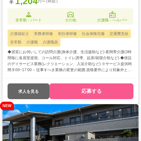
1,204
円〜(時給)
非常勤・パート
その他
介護職・ヘルパー
介護福祉士
実務者研修
初任者研修
社会保険完備
交通費支給
非常勤
介護職
介護職員
◆居室にお伺いしての訪問介護(身体介護、生活援助など) 夜間帯介護(3時
間毎に各居室巡視、コール対応、トイレ誘導、起床/就寝介助など) ◆併設
のデイサービス業務(レクリエーション、入浴介助など) ※サービス提供時
間:9:00~17:00 -- 従事すべき業務の変更の範囲:資格要件により対象外とな
る勤務を除く、法人内全ての職務 就業場所の変更の範囲:法人内の全国の
事業所
応募する
求人を見る
NEW