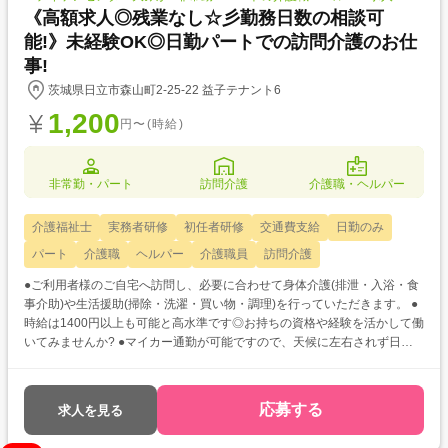
《高額求人◎残業なし☆彡勤務日数の相談可
能!》未経験OK◎日勤パートでの訪問介護のお仕
事!
茨城県日立市森山町2-25-22 益子テナント6
1,200
円〜(時給)
非常勤・パート
訪問介護
介護職・ヘルパー
介護福祉士
実務者研修
初任者研修
交通費支給
日勤のみ
パート
介護職
ヘルパー
介護職員
訪問介護
●ご利用者様のご自宅へ訪問し、必要に合わせて身体介護(排泄・入浴・食
事介助)や生活援助(掃除・洗濯・買い物・調理)を行っていただきます。 ●
時給は1400円以上も可能と高水準です◎お持ちの資格や経験を活かして働
いてみませんか? ●マイカー通勤が可能ですので、天候に左右されず日々
の通勤もラクラクです☆彡
応募する
求人を見る