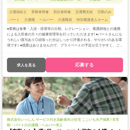
介護福祉士
実務者研修
初任者研修
交通費支給
日勤のみ
パート
介護職
ヘルパー
介護職員
特別養護老人ホーム
●業務は食事・入浴・排泄等の介助、レクレーション、看護師他との連携
による入所者の方々の健康管理等を行っていただきます! ●パートさんにも
うれしい賞与あり◎頑張った分はしっかり評価される、やりがいのある環
境です♪ ●残業はありませんので、プライベートの予定が立てやすく、ご家
庭との両立も無理なく可能ですよ♪
応募する
求人を見る
株式会社いっしん サービス付き高齢者向け住宅 ここいち水戸城東 / 非常
勤・パートの介護職・ヘルパー求人