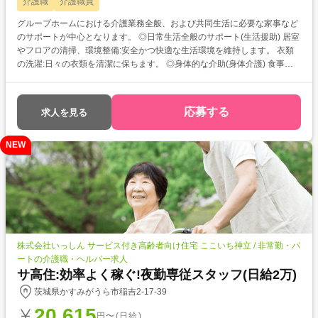
介護職
介護職員
グループホームにおける介護業務全般、および共同生活に必要な家事など
のサポートが中心となります。 ◎日常生活全般のサポート(生活援助) 居室
やフロアの清掃、環境整備:安全かつ快適な生活環境を維持します。 衣類
の洗濯:日々の衣類を清潔に保ちます。 ◎身体的な介助(身体介護) 食事介
助:安全に、楽しく食事ができるようサポートします。 入浴介助:清潔保持
とリラックスの時間をサポートします。 排泄介助:尊厳を守り、必要なサ
ポートを行います。 移動・移乗介助:安全に居室やフロア内を移動できる
応募する
求人を見る
ようサポートします。 ◎コミュニケーションと見守り 傾聴と対話:ご利用
者様との積極的なコミュニケーションを通じて、精神的な安定と満足感を
NEW
高めます。 体調観察:日々の体調や変化を把握し、早期の異変察知に努め
ます。 ◎レクリエーション・イベントの実施 日々のレクリエーション(体
操、趣味活動など)の企画・実施。 季節の行事やイベントのサポート。 ◎
記録・報告業務 介護記録(日々のサービス内容、ご利用者様の状態、特記
事項など)の作成。 他職種(看護師、ケアマネジャーなど)との情報共有や連
携。
株式会社いっしん サービス付き高齢者向け住宅 ここいち神立 / 非常勤・パ
ートの介護職・ヘルパー求人
サ高住:効率よく稼ぐ!夜勤専従スタッフ(日給2万)
茨城県かすみがうら市稲吉2-17-39
20,615
円〜(日給)