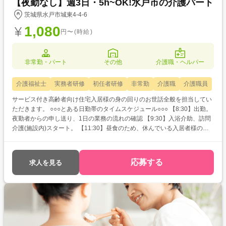
【夜勤なし】週3日・5h~OK!水戸市の介護パート
茨城県水戸市城東4-4-6
1,080
円〜(時給)
非常勤・パート
その他
介護職・ヘルパー
介護福祉士
実務者研修
初任者研修
非常勤
介護職
介護職員
サービス付き高齢者向け住宅入居様の身の回りのお世話全般を担当してい
ただきます。 ○○○とある日勤帯のタイムスケジュール○○○ 【8:30】出勤。
夜勤者からの申し送り、1日の業務の流れの確認 【9:30】入浴介助、訪問
介護(施設内)スタート。 【11:30】昼食のため、休んでいる入居者様の離
床介助、食堂への誘導 【12:00】昼食。自力で摂取できない人の食事介助
【12:30】交代でスタッフ休憩。休憩に入らないスタッフは 入居者様の見
守りを行いながら記録の記入 【13:00】掃除や個人的な仕事の処理などを
応募する
求人を見る
行う 【13:30】入浴介助、訪問介護(施設内)スタート。 【17:00】夕食。自
力で摂取できない人の食事介助 【17:30】業務終了 ※雇用期間の定めあ
り:1年 ※契約の更新有(原則更新) ※更新上限なし