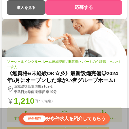
応募する
求人を見る
ソーシャルインクルーホーム茨城境町 / 非常勤・パートの介護職・ヘルパ
ー求人
《無資格&未経験OK☆彡》最新設備完備◎2024
年5月にオープンした障がい者グループホーム!
茨城県猿島郡境町2162-1
東武日光線南栗橋駅 車19分
1,210
円〜(時給)
好条件求人を紹介してもらう
非常勤・パート
障がい者支援施設
介護職・ヘルパー
完全無料