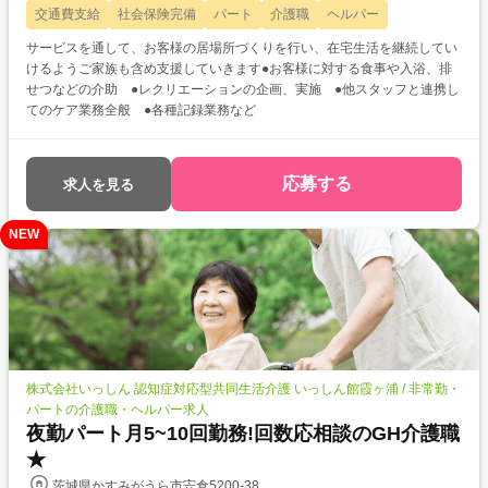
交通費支給
社会保険完備
パート
介護職
ヘルパー
サービスを通して、お客様の居場所づくりを行い、在宅生活を継続してい
けるようご家族も含め支援していきます●お客様に対する食事や入浴、排
せつなどの介助 ●レクリエーションの企画、実施 ●他スタッフと連携し
てのケア業務全般 ●各種記録業務など
応募する
求人を見る
NEW
株式会社いっしん 認知症対応型共同生活介護 いっしん館霞ヶ浦 / 非常勤・
パートの介護職・ヘルパー求人
夜勤パート月5~10回勤務!回数応相談のGH介護職
★
茨城県かすみがうら市宍倉5200-38