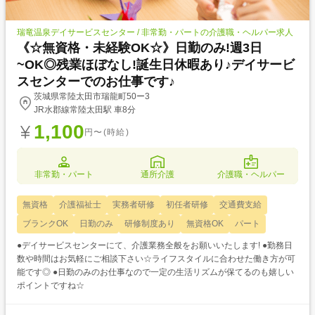
瑞竜温泉デイサービスセンター / 非常勤・パートの介護職・ヘルパー求人
《☆無資格・未経験OK☆》日勤のみ!週3日
~OK◎残業ほぼなし!誕生日休暇あり♪デイサービ
スセンターでのお仕事です♪
茨城県常陸太田市瑞龍町50ー3
JR水郡線常陸太田駅 車8分
1,100
円〜(時給)
非常勤・パート
通所介護
介護職・ヘルパー
無資格
介護福祉士
実務者研修
初任者研修
交通費支給
ブランクOK
日勤のみ
研修制度あり
無資格OK
パート
●デイサービスセンターにて、介護業務全般をお願いいたします! ●勤務日
数や時間はお気軽にご相談下さい☆ライフスタイルに合わせた働き方が可
能です◎ ●日勤のみのお仕事なので一定の生活リズムが保てるのも嬉しい
ポイントですね☆