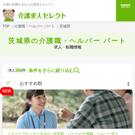
介護に転職するなら介護求人セレクト
MENU
TOP
›
介護職・ヘルパー パート
›
茨城県
茨城県の介護職・ヘルパー パート
求人・転職情報
389
条件をさらに絞り込む
求人
件
NEW
ニチイケアセンター大みか / 非常勤・パートの介護職・ヘルパー求人