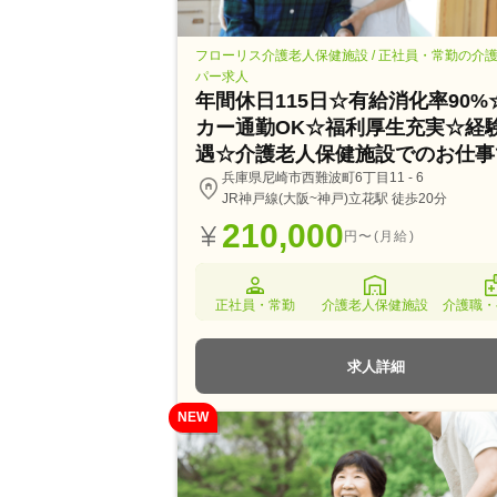
フローリス介護老人保健施設 / 正社員・常勤の介
パー求人
年間休日115日☆有給消化率90%
カー通勤OK☆福利厚生充実☆経
遇☆介護老人保健施設でのお仕事
兵庫県尼崎市西難波町6丁目11 - 6
JR神戸線(大阪~神戸)立花駅 徒歩20分
210,000
円〜(月給)
正社員・常勤
介護老人保健施設
介護職・
求人詳細
NEW