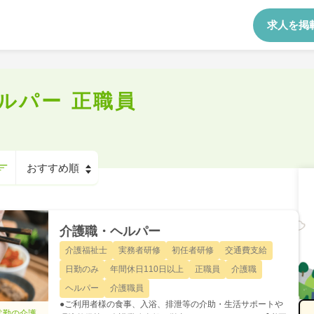
求人を掲
ルパー 正職員
介護職・ヘルパー
介護福祉士
実務者研修
初任者研修
交通費支給
日勤のみ
年間休日110日以上
正職員
介護職
ヘルパー
介護職員
●ご利用者様の食事、入浴、排泄等の介助・生活サポートや
常勤の介護