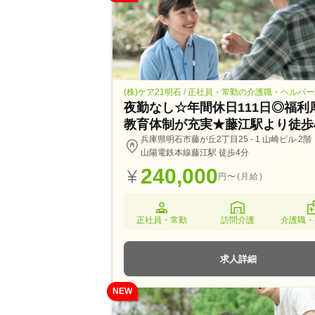
(株)ケア21明石 / 正社員・常勤の介護職・ヘルパ
夜勤なし☆年間休日111日◎福利
教育体制が充実★藤江駅より徒歩4
兵庫県明石市藤が丘2丁目25 - 1 山崎ビル 2階
山陽電鉄本線藤江駅 徒歩4分
240,000
円〜(月給)
正社員・常勤
訪問介護
介護職・
求人詳細
NEW