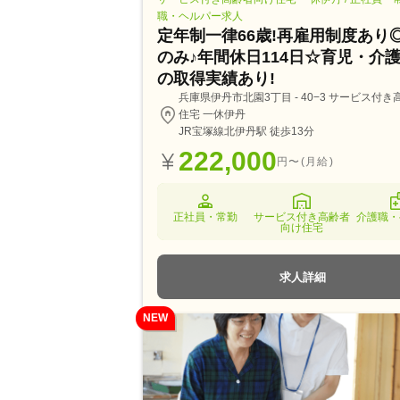
職・ヘルパー求人
定年制一律66歳!再雇用制度あり
のみ♪年間休日114日☆育児・介
の取得実績あり!
兵庫県伊丹市北園3丁目 - 40−3 サービス付
住宅 一休伊丹
JR宝塚線北伊丹駅 徒歩13分
222,000
円〜(月給)
正社員・常勤
サービス付き高齢者
介護職・
向け住宅
求人詳細
NEW