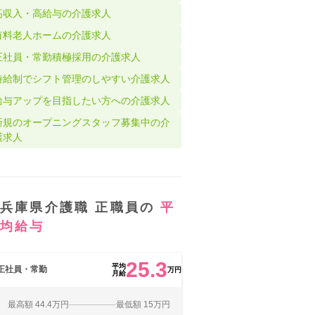
高収入・高給与の介護求人
有料老人ホームの介護求人
正社員・常勤積極採用の介護求人
時給制でシフト管理のしやすい介護求人
給与アップを目指したい方への介護求人
新規のオープニングスタッフ募集中の介
護求人
兵庫県介護職 正職員の
平
均給与
25.3
平均
正社員・常勤
万円
月給
最高額 44.4万円
最低額 15万円