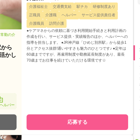
介護福祉士
交通費支給
駅チカ
研修制度あり
正職員
介護職
ヘルパー
サービス提供責任者
介護職員
訪問介護
●ケアマネからの依頼に基づき利用開始手続きと利用計画の
・常勤の介
作成を行い、サービス提供・実績報告のほか、ヘルパーへの
指導を担当します。 ●JR神戸線「ひめじ別所駅」から徒歩1
駅から
分とアクセス抜群!通いやすさも魅力のひとつです♪ ●定年は
を活かし
60歳までですが、再雇用制度や勤務延長制度があり、最長
70歳までお仕事を続けていただける環境です☆
ヘルパー
応募する