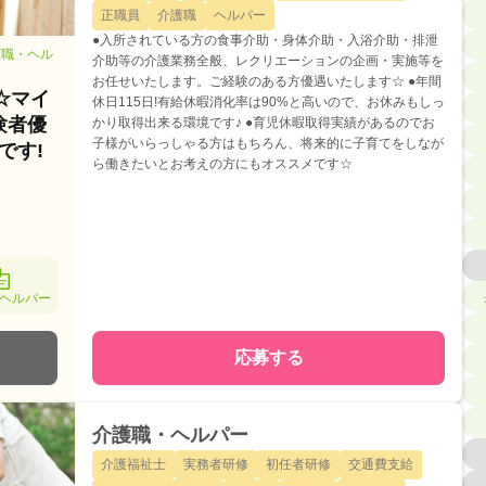
正職員
介護職
ヘルパー
●入所されている方の食事介助・身体介助・入浴介助・排泄
護職・ヘル
介助等の介護業務全般、レクリエーションの企画・実施等を
お任せいたします。ご経験のある方優遇いたします☆ ●年間
☆マイ
休日115日!有給休暇消化率は90%と高いので、お休みもしっ
験者優
かり取得出来る環境です♪ ●育児休暇取得実績があるのでお
子様がいらっしゃる方はもちろん、将来的に子育てをしなが
です!
ら働きたいとお考えの方にもオススメです☆
ヘルパー
応募する
介護職・ヘルパー
介護福祉士
実務者研修
初任者研修
交通費支給