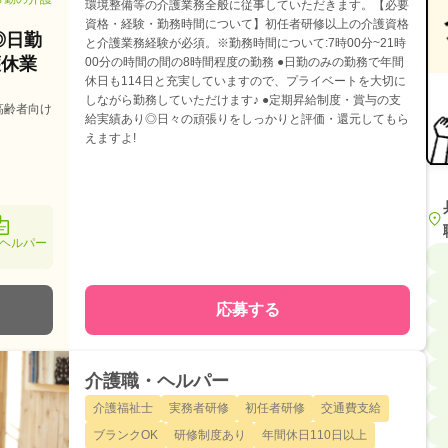
環境整備等の介護業務全般に従事していただきます。【必要
資格・経験・勤務時間について】初任者研修以上の介護資格
◎日勤
と介護業務経験が必須。※勤務時間について:7時00分~21時
護休業
00分の時間の間の8時間程度の勤務 ●日勤のみの勤務で年間
休日も114日と充実していますので、プライベートを大切に
しながら勤務していただけます♪ ●定期昇給制度・賞与の支
き高齢者向け
給実績あり◎日々の頑張りをしっかりと評価・還元してもら
えますよ!
ヘルパー
応募する
介護職・ヘルパー
介護福祉士
実務者研修
初任者研修
交通費支給
ブランクOK
研修制度あり
年間休日110日以上