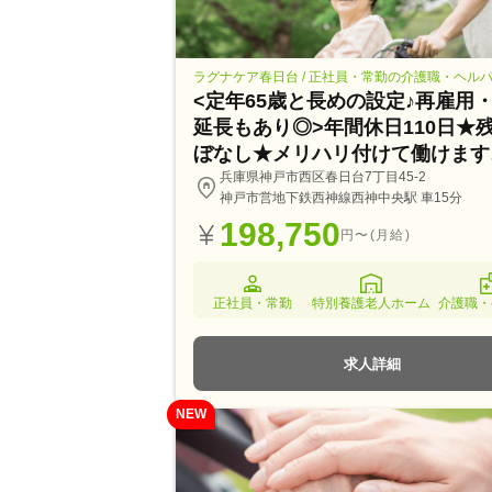
ラグナケア春日台 / 正社員・常勤の介護職・ヘル
<定年65歳と長めの設定♪再雇用
延長もあり◎>年間休日110日★
ぼなし★メリハリ付けて働けます
兵庫県神戸市西区春日台7丁目45-2
神戸市営地下鉄西神線西神中央駅 車15分
198,750
円〜(月給)
正社員・常勤
特別養護老人ホーム
介護職・
求人詳細
NEW