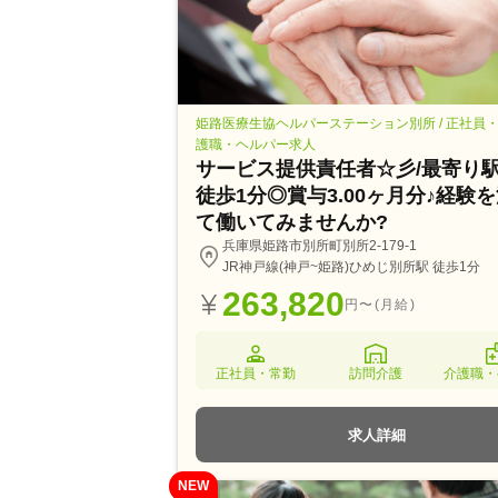
姫路医療生協ヘルパーステーション別所 / 正社員
護職・ヘルパー求人
サービス提供責任者☆彡/最寄り
徒歩1分◎賞与3.00ヶ月分♪経験
て働いてみませんか?
兵庫県姫路市別所町別所2-179-1
JR神戸線(神戸~姫路)ひめじ別所駅 徒歩1分
263,820
円〜(月給)
正社員・常勤
訪問介護
介護職・
求人詳細
NEW