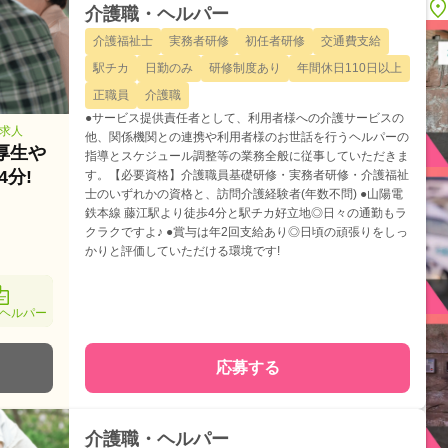
介護職・ヘルパー
介護福祉士
実務者研修
初任者研修
交通費支給
駅チカ
日勤のみ
研修制度あり
年間休日110日以上
正職員
介護職
●サービス提供責任者として、利用者様への介護サービスの
ー求人
他、関係機関との連携や利用者様のお世話を行うヘルパーの
厚生や
指導とスケジュール調整等の業務全般に従事していただきま
分!
す。【必要資格】介護職員基礎研修・実務者研修・介護福祉
士のいずれかの資格と、訪問介護経験者(年数不問) ●山陽電
鉄本線 藤江駅より徒歩4分と駅チカ好立地◎日々の通勤もラ
クラクですよ♪ ●賞与は年2回支給あり◎日頃の頑張りをしっ
かりと評価していただける環境です!
ヘルパー
応募する
介護職・ヘルパー