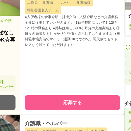
正職員
介護職
ヘルパー
介護職員
特別養護老人ホーム
●入所者様の食事介助・排泄介助・入浴介助などの介護業務
勤の介護
全般に従事していただきます。【勤務時間について】12時
~21時の勤務あり ●賞与は嬉しい3.8ヶ月分の支給実績あり◎
ぼなし
日々の頑張りをしっかりと評価・還元してもらえますよ! ●無
OK☆再
料駐車場完備でマイカー通勤OKですので、悪天候でもスト
レスなく通っていただけます♪
ヘルパー
応募する
介
介護職・ヘルパー