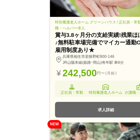
特別養護老人ホーム グリーンハウス / 正社員・常
職・ヘルパー求人
賞与3.8ヶ月分の支給実績!残業ほ
♪無料駐車場完備でマイカー通勤
雇用制度あり★
兵庫県相生市若狭野町800-146
JR山陽本線(姫路~岡山)有年駅 車8分
242,500
円〜(月給)
正社員・常勤
特別養護老人ホーム
介護職・
求人詳細
NEW