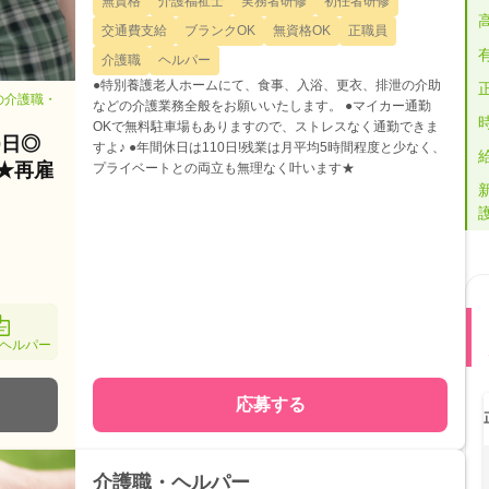
無資格
介護福祉士
実務者研修
初任者研修
交通費支給
ブランクOK
無資格OK
正職員
介護職
ヘルパー
●特別養護老人ホームにて、食事、入浴、更衣、排泄の介助
の介護職・
などの介護業務全般をお願いいたします。 ●マイカー通勤
OKで無料駐車場もありますので、ストレスなく通勤できま
0日◎
すよ♪ ●年間休日は110日!残業は月平均5時間程度と少なく、
★再雇
プライベートとの両立も無理なく叶います★
ヘルパー
応募する
介護職・ヘルパー