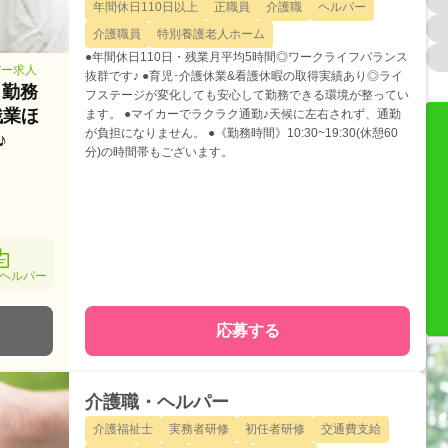
年間休日110日以上
正職員
介護職
ヘルパー
介護職員
特別養護老人ホーム
●年間休日110日・残業月平均5時間◎ワークライフバランス
パー求人
抜群です♪ ●育児･介護休業&看護休暇の取得実績あり◎ライ
・勤務
フステージが変化しても安心して勤務できる環境が整ってい
残業ほ
ます。 ●マイカーでラクラク通勤♪天候に左右されず、通勤
が負担になりません。 ●《勤務時間》10:30~19:30(休憩60
♪
分)の時間帯もございます。
ヘルパー
応募する
介護職・ヘルパー
介護福祉士
実務者研修
初任者研修
交通費支給