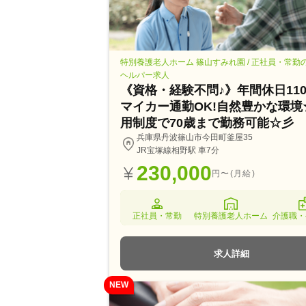
特別養護老人ホーム 篠山すみれ園 / 正社員・常勤
ヘルパー求人
《資格・経験不問♪》年間休日11
マイカー通勤OK!自然豊かな環境
用制度で70歳まで勤務可能☆彡
兵庫県丹波篠山市今田町釜屋35
JR宝塚線相野駅 車7分
230,000
円〜(月給)
正社員・常勤
特別養護老人ホーム
介護職・
求人詳細
NEW