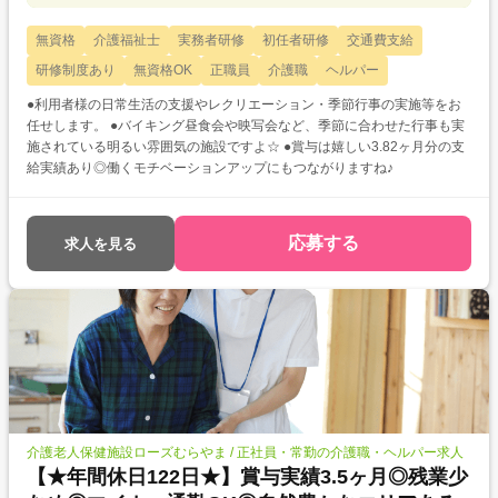
無資格
介護福祉士
実務者研修
初任者研修
交通費支給
研修制度あり
無資格OK
正職員
介護職
ヘルパー
●利用者様の日常生活の支援やレクリエーション・季節行事の実施等をお
任せします。 ●バイキング昼食会や映写会など、季節に合わせた行事も実
施されている明るい雰囲気の施設ですよ☆ ●賞与は嬉しい3.82ヶ月分の支
給実績あり◎働くモチベーションアップにもつながりますね♪
応募する
求人を見る
介護老人保健施設ローズむらやま / 正社員・常勤の介護職・ヘルパー求人
【★年間休日122日★】賞与実績3.5ヶ月◎残業少