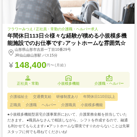
フラワーみつえ / 正社員・常勤の介護職・ヘルパー求人
年間休日113日☆様々な経験が積める小規模多機
能施設でのお仕事です♪アットホームな雰囲気☆
山形県山形市吉原一丁目10番29号
JR仙山線山形駅 バス15分
148,400
円〜(月給)
正社員・常勤
小規模多機能
介護職・ヘルパー
介護福祉士
交通費支給
研修制度あり
年間休日110日以上
正職員
介護職
ヘルパー
介護職員
小規模多機能
●小規模多機能型居宅介護事業所において、介護業務全般を担当していた
だきます。 ●職員みなさんで相談しながら、シフトを作成するので、融通
も利かせてもらえます♪ ●アットホームな環境です☆わからないことは先輩
スタッフに何でも尋ねてくださいね!