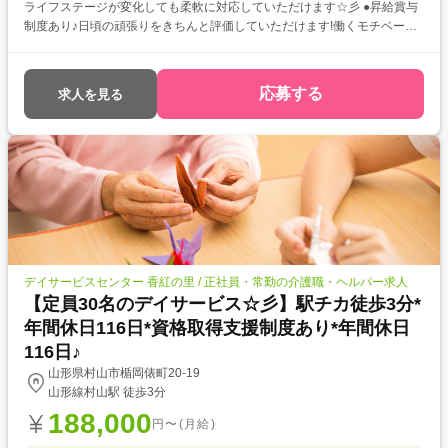
ライフステージが変化しても柔軟に対応していただけます☆彡 ●昇給賞与
制度あり♪日頃の頑張りをきちんと評価していただけます!働くモチベーシ
ョンにも繋がりますね。
応募する
求人を見る
デイサービスセンター 香紅の里 / 正社員・常勤の介護職・ヘルパー求人
【定員30名のデイサービス☆彡】駅チカ徒歩3分*
年間休日116日*資格取得支援制度あり*年間休日
116日♪
山形県村山市楯岡俵町20-19
山形線村山駅 徒歩3分
188,000
円〜(月給)