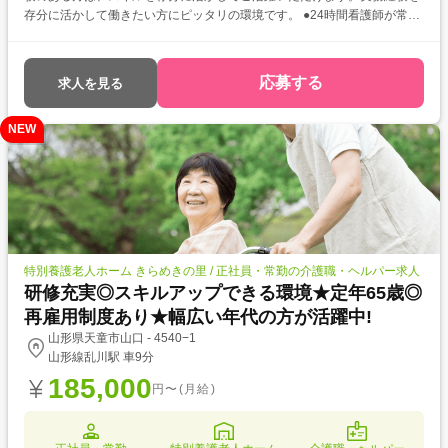
存分に活かして働きたい方にピッタリの環境です。 ●24時間看護師が常駐
しているため、安心して働ける職場!
応募する
求人を見る
NEW
特別養護老人ホーム きらめきの里 / 正社員・常勤の介護職・ヘルパー求人
研修充実◎スキルアップできる環境★定年65歳◎
再雇用制度あり★幅広い年代の方が活躍中!
山形県天童市山口 - 4540−1
山形線乱川駅 車9分
185,000
円〜(月給)