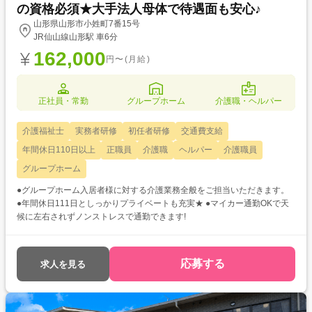
の資格必須★大手法人母体で待遇面も安心♪
山形県山形市小姓町7番15号
JR仙山線山形駅 車6分
162,000
円〜(月給)
正社員・常勤
グループホーム
介護職・ヘルパー
介護福祉士
実務者研修
初任者研修
交通費支給
年間休日110日以上
正職員
介護職
ヘルパー
介護職員
グループホーム
●グループホーム入居者様に対する介護業務全般をご担当いただきます。
●年間休日111日としっかりプライベートも充実★ ●マイカー通勤OKで天
候に左右されずノンストレスで通勤できます!
応募する
求人を見る