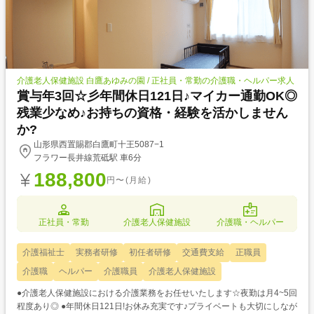
介護老人保健施設 白鷹あゆみの園 / 正社員・常勤の介護職・ヘルパー求人
賞与年3回☆彡年間休日121日♪マイカー通勤OK◎
残業少なめ♪お持ちの資格・経験を活かしません
か?
山形県西置賜郡白鷹町十王5087−1
フラワー長井線荒砥駅 車6分
188,800
円〜(月給)
正社員・常勤
介護老人保健施設
介護職・ヘルパー
介護福祉士
実務者研修
初任者研修
交通費支給
正職員
介護職
ヘルパー
介護職員
介護老人保健施設
●介護老人保健施設における介護業務をお任せいたします☆夜勤は月4~5回
程度あり◎ ●年間休日121日!お休み充実です♪プライベートも大切にしなが