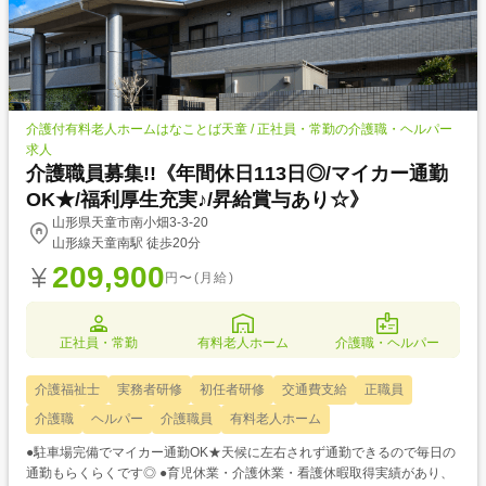
介護付有料老人ホームはなことば天童 / 正社員・常勤の介護職・ヘルパー
求人
介護職員募集!!《年間休日113日◎/マイカー通勤
OK★/福利厚生充実♪/昇給賞与あり☆》
山形県天童市南小畑3-3-20
山形線天童南駅 徒歩20分
209,900
円〜(月給)
正社員・常勤
有料老人ホーム
介護職・ヘルパー
介護福祉士
実務者研修
初任者研修
交通費支給
正職員
介護職
ヘルパー
介護職員
有料老人ホーム
●駐車場完備でマイカー通勤OK★天候に左右されず通勤できるので毎日の
通勤もらくらくです◎ ●育児休業・介護休業・看護休暇取得実績があり、