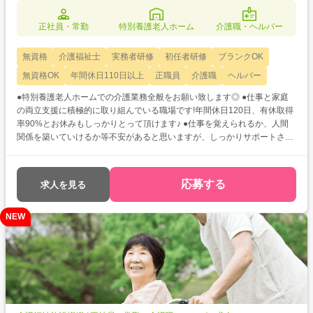
正社員・常勤
特別養護老人ホーム
介護職・ヘルパー
無資格
介護福祉士
実務者研修
初任者研修
ブランクOK
無資格OK
年間休日110日以上
正職員
介護職
ヘルパー
●特別養護老人ホームでの介護業務全般をお願い致します◎ ●仕事と家庭
の両立支援に積極的に取り組んでいる職場です!年間休日120日、有休取得
率90%とお休みもしっかりとって頂けます♪ ●仕事を覚えられるか、人間
関係を築いていけるか等不安があると思いますが、しっかりサポートさせ
ていただきますのでご安心ください☆
応募する
求人を見る
NEW