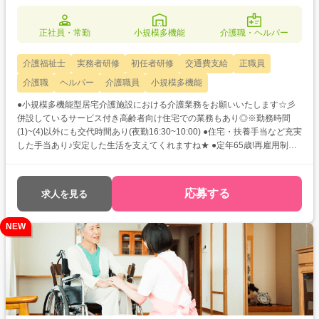
正社員・常勤
小規模多機能
介護職・ヘルパー
介護福祉士
実務者研修
初任者研修
交通費支給
正職員
介護職
ヘルパー
介護職員
小規模多機能
●小規模多機能型居宅介護施設における介護業務をお願いいたします☆彡
併設しているサービス付き高齢者向け住宅での業務もあり◎※勤務時間
(1)~(4)以外にも交代時間あり(夜勤16:30~10:00) ●住宅・扶養手当など充実
した手当あり♪安定した生活を支えてくれますね★ ●定年65歳!再雇用制度
もあり◎現役で長くご活躍いただける環境が整っています♪
応募する
求人を見る
NEW