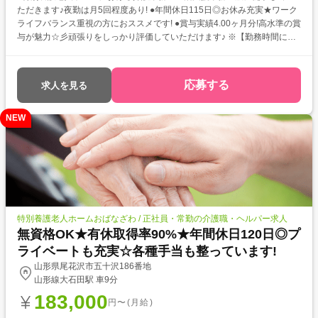
ただきます♪夜勤は月5回程度あり! ●年間休日115日◎お休み充実★ワーク
ライフバランス重視の方におススメです! ●賞与実績4.00ヶ月分!高水準の賞
与が魅力☆彡頑張りをしっかり評価していただけます♪ ※【勤務時間につ
いて】7:30~16:30、9:00~18:00、10:00~19:00、10:30~19:30、22:00~翌
8:00あり
応募する
求人を見る
NEW
特別養護老人ホームおばなざわ / 正社員・常勤の介護職・ヘルパー求人
無資格OK★有休取得率90%★年間休日120日◎プ
ライベートも充実☆各種手当も整っています!
山形県尾花沢市五十沢186番地
山形線大石田駅 車9分
183,000
円〜(月給)