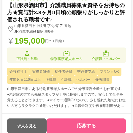
【山形県酒田市】介護職員募集★資格をお持ちの
方★賞与計3.8ヶ月!!日頃の頑張りがしっかりと評
価される職場です♪
山形県酒田市中牧田 字丸福171番地
JR羽越本線砂越駅 車6分
195,000
円〜(月給)
正社員・常勤
特別養護老人ホーム
介護職・ヘルパー
介護福祉士
実務者研修
初任者研修
交通費支給
ブランクOK
年間休日110日以上
正職員
介護職
ヘルパー
介護職員
山形県酒田市にある特別養護老人ホームでの介護業務全般のお仕事です。
●未経験の方でも先輩スタッフが丁寧に指導しますので、安心して仕事を
覚えることができます。 ●マイカー通勤OKなので、少し離れた地域にお住
いの方もラクラクご通勤いただけます。 ●退職金制度や再雇用制度があり
ますので、腰を据えて長く働きたい方におススメです。
応募する
求人を見る