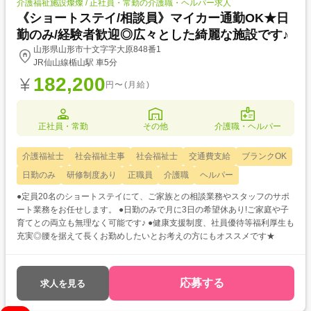
介護福祉施設燦燦 / 正社員・常勤の介護職・ヘルパー求人
《ショートステイ/相談員》マイカー通勤OK★日
勤のみ/経験者歓迎◎広々とした綺麗な施設です♪
山形県山形市十文字字大原848番1
JR仙山線楯山駅 車5分
182,200
円〜(月給)
正社員・常勤
その他
介護職・ヘルパー
介護福祉士
社会福祉主事
社会福祉士
交通費支給
ブランクOK
日勤のみ
研修制度あり
正職員
介護職
ヘルパー
●定員20名のショートステイにて、ご家族との相談業務やスタッフのサポ
ート業務をお任せします。 ●日勤のみで月に3日の希望休あり!ご家庭や子
育てとの両立も無理なく可能です♪ ●健康支援制度、社員優待等福利厚生も
充実◎腰を据えて長くお勤めしたいとお考えの方にもオススメです★
応募する
求人を見る