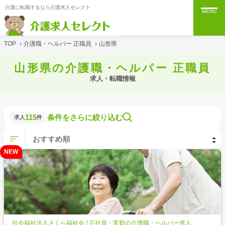
介護に転職するなら介護求人セレクト
MENU
TOP
›
介護職・ヘルパー 正職員
›
山形県
山形県の介護職・ヘルパー 正職員
求人・転職情報
115
条件をさらに絞り込む
求人
件
NEW
社会福祉法人さくら福祉会 / 正社員・常勤の介護職・ヘルパー求人