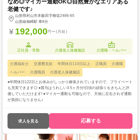
なめ◎マイカー通勤OK◎自然豊かなエリアある
老健です♪
山形県村山市本飯田字柳堤2486-65
山形線袖崎駅 車8分
192,000
円〜(月給)
正社員・常勤
介護老人保健施設
介護職・ヘルパー
介護福祉士
交通費支給
年間休日110日以上
正職員
介護職
ヘルパー
介護職員
介護老人保健施設
●年間休日122日とお休みがしっかり確保されていますので、プライベート
も充実できます◎ ●賞与はうれしい3.5ヶ月分!日頃の頑張りをきちんと評
価していただけます! ●マイカー通勤も可能なので、天候に左右されず通勤
が負担になりません♪
応募する
求人を見る