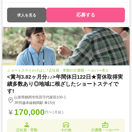
応募する
求人を見る
ショートステイかけはし / 正社員・常勤の介護職・ヘルパー求人
<賞与3.82ヶ月分♪♪>年間休日122日★育休取得実
績多数あり◎地域に根ざしたショートステイで
す!
山形県鶴岡市民田字代家田100-1
JR羽越本線鶴岡駅 車15分
170,000
円〜(月給)
正社員・常勤
その他
介護職・ヘルパー