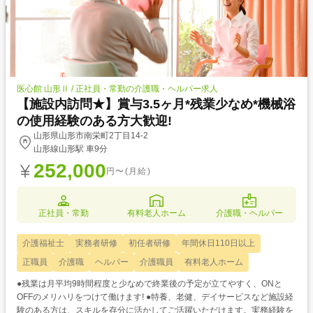
医心館 山形Ⅱ / 正社員・常勤の介護職・ヘルパー求人
【施設内訪問★】賞与3.5ヶ月*残業少なめ*機械浴
の使用経験のある方大歓迎!
山形県山形市南栄町2丁目14-2
山形線山形駅 車9分
252,000
円〜(月給)
正社員・常勤
有料老人ホーム
介護職・ヘルパー
介護福祉士
実務者研修
初任者研修
年間休日110日以上
正職員
介護職
ヘルパー
介護職員
有料老人ホーム
●残業は月平均9時間程度と少なめで終業後の予定が立てやすく、ONと
OFFのメリハリをつけて働けます! ●特養、老健、デイサービスなど施設経
験のある方は、スキルを存分に活かしてご活躍いただけます。実務経験を