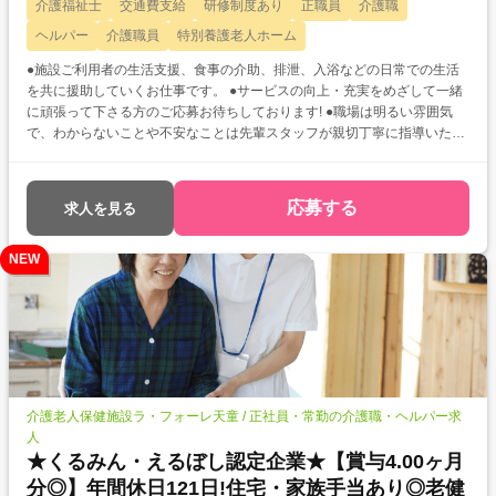
介護福祉士
交通費支給
研修制度あり
正職員
介護職
ヘルパー
介護職員
特別養護老人ホーム
●施設ご利用者の生活支援、食事の介助、排泄、入浴などの日常での生活
を共に援助していくお仕事です。 ●サービスの向上・充実をめざして一緒
に頑張って下さる方のご応募お待ちしております! ●職場は明るい雰囲気
で、わからないことや不安なことは先輩スタッフが親切丁寧に指導いたし
ますので、経験に不安がある方でも安心して働いていただけますよ!
応募する
求人を見る
NEW
介護老人保健施設ラ・フォーレ天童 / 正社員・常勤の介護職・ヘルパー求
人
★くるみん・えるぼし認定企業★【賞与4.00ヶ月
分◎】年間休日121日!住宅・家族手当あり◎老健