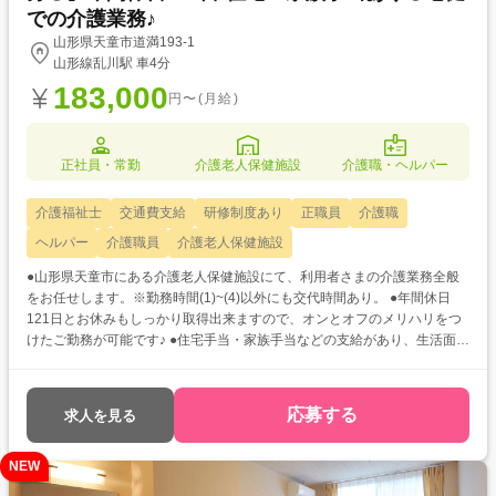
での介護業務♪
山形県天童市道満193-1
山形線乱川駅 車4分
183,000
円〜(月給)
正社員・常勤
介護老人保健施設
介護職・ヘルパー
介護福祉士
交通費支給
研修制度あり
正職員
介護職
ヘルパー
介護職員
介護老人保健施設
●山形県天童市にある介護老人保健施設にて、利用者さまの介護業務全般
をお任せします。※勤務時間(1)~(4)以外にも交代時間あり。 ●年間休日
121日とお休みもしっかり取得出来ますので、オンとオフのメリハリをつ
けたご勤務が可能です♪ ●住宅手当・家族手当などの支給があり、生活面で
も手厚くサポートしていただけますよ◎
応募する
求人を見る
NEW