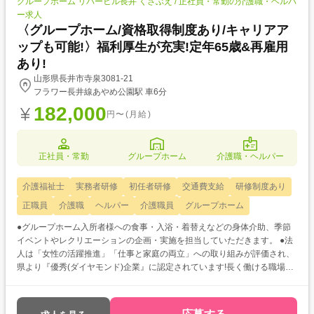
グループホーム リバーヒル長井 くさぶえ / 正社員・常勤の介護職・ヘルパ
ー求人
〈グループホーム/資格取得制度あり/キャリアア
ップも可能!〉福利厚生が充実!定年65歳&再雇用
あり!
山形県長井市寺泉3081-21
フラワー長井線あやめ公園駅 車6分
182,000
円〜(月給)
正社員・常勤
グループホーム
介護職・ヘルパー
介護福祉士
実務者研修
初任者研修
交通費支給
研修制度あり
正職員
介護職
ヘルパー
介護職員
グループホーム
●グループホーム入所者様への食事・入浴・着替えなどの身体介助、季節
イベントやレクリエーションの企画・実施を担当していただきます。 ●法
人は「女性の活躍推進」「仕事と家庭の両立」への取り組みが評価され、
県より『優秀(ダイヤモンド)企業』に認定されています!長く働ける職場で
す♪ ●介護福祉士、社会福祉士などの国家資格取得に対する支援制度やキャ
リアコンサルティング制度、社内検定などの制度あり◎専門性を高められ
ますよ!