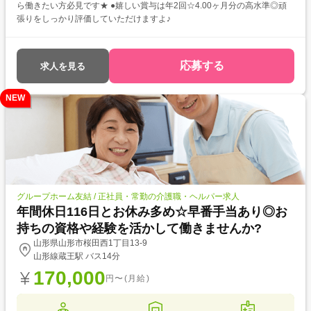
ら働きたい方必見です★ ●嬉しい賞与は年2回☆4.00ヶ月分の高水準◎頑
張りをしっかり評価していただけますよ♪
応募する
求人を見る
NEW
グループホーム友結 / 正社員・常勤の介護職・ヘルパー求人
年間休日116日とお休み多め☆早番手当あり◎お
持ちの資格や経験を活かして働きませんか?
山形県山形市桜田西1丁目13-9
山形線蔵王駅 バス14分
170,000
円〜(月給)