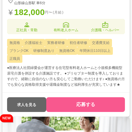
山形線山形駅 車6分
182,000
円〜(月給)
正社員・常勤
有料老人ホーム
介護職・ヘルパー
無資格
介護福祉士
実務者研修
初任者研修
交通費支給
ブランクOK
研修制度あり
無資格OK
年間休日110日以上
正職員
●医療法人社団緑愛会が運営する住宅型有料老人ホームと小規模多機能型
居宅介護を併設する介護施設です。 ●プリセプター制度を導入しておりま
すので、経験に自信のない方も安心してご勤務いただけます♪ ●無資格の方
でも安心な資格取得支援や退職金制度など福利厚生が充実しています★
応募する
求人を見る
NEW