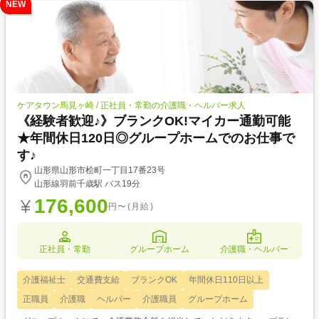
NEW
ケアタウン馬見ヶ崎 / 正社員・常勤の介護職・ヘルパー求人
《経験者歓迎♪》ブランクOK!マイカー通勤可能
★年間休日120日◎グループホームでのお仕事で
す♪
山形県山形市桧町一丁目17番23号
山形線羽前千歳駅 バス19分
176,600
円〜(月給)
正社員・常勤
グループホーム
介護職・ヘルパー
介護福祉士
交通費支給
ブランクOK
年間休日110日以上
正職員
介護職
ヘルパー
介護職員
グループホーム