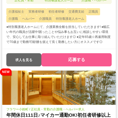
正社員・常勤
特別養護老人ホーム
介護職・ヘルパー
介護福祉士
実務者研修
初任者研修
交通費支給
正職員
介護職
ヘルパー
介護職員
特別養護老人ホーム
●特別養護老人ホームにて、介護業務全般を担当していただきます! ●幅広
い年代の職員が活躍中!困ったことや悩み事もお互いに相談しやすい環境
で、安心してお仕事に取り組んでいただけます◎ ●定年65歳☆再雇用制度
で70歳まで勤務可能!腰を据えて長く勤務したい方にオススメです◎
応募する
求人を見る
NEW
フラワー小姓町 / 正社員・常勤の介護職・ヘルパー求人
年間休日111日♪マイカー通勤OK!初任者研修以上