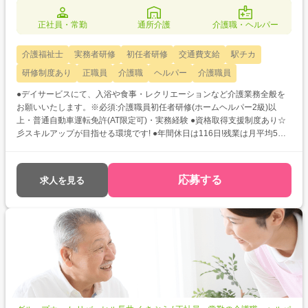
正社員・常勤
通所介護
介護職・ヘルパー
介護福祉士
実務者研修
初任者研修
交通費支給
駅チカ
研修制度あり
正職員
介護職
ヘルパー
介護職員
●デイサービスにて、入浴や食事・レクリエーションなど介護業務全般を
お願いいたします。※必須:介護職員初任者研修(ホームヘルパー2級)以
上・普通自動車運転免許(AT限定可)・実務経験 ●資格取得支援制度あり☆
彡スキルアップが目指せる環境です! ●年間休日は116日!残業は月平均5時
間程度とほとんど発生しないので、オンとオフのメリハリをつけた働き方
が叶います◎
応募する
求人を見る