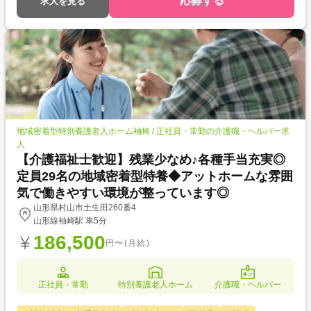
応募する
求人を見る
地域密着型特別養護老人ホーム袖崎 / 正社員・常勤の介護職・ヘルパー求
人
【介護福祉士歓迎】残業少なめ♪各種手当充実◎
定員29名の地域密着型特養◆アットホームな雰囲
気で働きやすい環境が整っています◎
山形県村山市土生田260番4
山形線袖崎駅 車5分
186,500
円〜(月給)
正社員・常勤
特別養護老人ホーム
介護職・ヘルパー