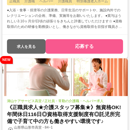
正職員
介護職
ヘルパー
介護職員
特別養護老人ホーム
●入浴・食事・排泄等の介護業務、日常生活のサポートや、施設内外での
レクリエーションの企画、準備、実施等をお願いいたします。 ●賞与はう
れしい3.10ヶ月分!日頃の頑張りをきちんと評価していただけます☆ ●資格
取得のための研修を勤務扱いとし、働きながら資格取得を目指す職員さん
をサポートしてくださいます!
応募する
求人を見る
NEW
湖山ケアサービス高堂 / 正社員・常勤の介護職・ヘルパー求人
《正職員求人★介護スタッフ募集★》無資格OK!
年間休日116日◎資格取得支援制度有◎託児所完
備で子育て中の方も働きやすい環境です♪
山形県山形市高堂 - 84−1