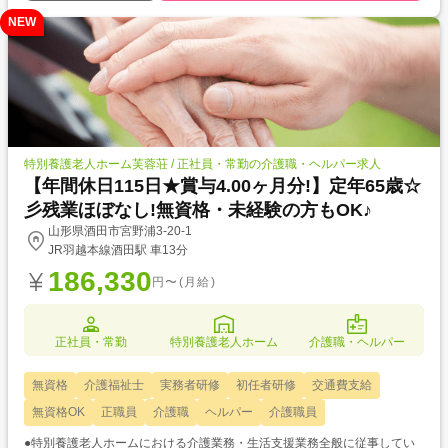
NEW
特別養護老人ホーム芙蓉荘 / 正社員・常勤の介護職・ヘルパー求人
【年間休日115日★賞与4.00ヶ月分!】定年65歳☆
彡残業ほぼなし!無資格・未経験の方もOK♪
山形県酒田市宮野浦3-20-1
JR羽越本線酒田駅 車13分
186,330
円〜(月給)
正社員・常勤
特別養護老人ホーム
介護職・ヘルパー
無資格
介護福祉士
実務者研修
初任者研修
交通費支給
無資格OK
正職員
介護職
ヘルパー
介護職員
●特別養護老人ホームにおける介護業務・生活支援業務全般に従事してい