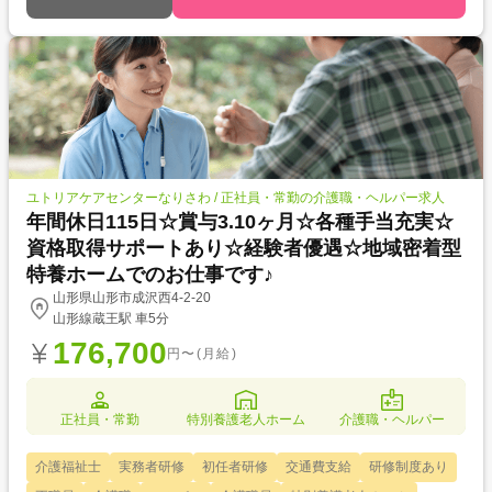
ユトリアケアセンターなりさわ / 正社員・常勤の介護職・ヘルパー求人
年間休日115日☆賞与3.10ヶ月☆各種手当充実☆
資格取得サポートあり☆経験者優遇☆地域密着型
特養ホームでのお仕事です♪
山形県山形市成沢西4-2-20
山形線蔵王駅 車5分
176,700
円〜(月給)
正社員・常勤
特別養護老人ホーム
介護職・ヘルパー
介護福祉士
実務者研修
初任者研修
交通費支給
研修制度あり