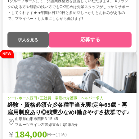
●グループホームにて、介護業務全般を担当していただきます。 ●ブラン
クのある方や経験の浅い方でもOK!初めは先輩スタッフがしっかりサポー
トしてくれます★ ●年間休日120日と多め◎しっかりとお休みがあるの
で、プライベートも大事にしながら働けます!
応募する
求人を見る
NEW
ソーレホーム西田 / 正社員・常勤の介護職・ヘルパー求人
経験・資格必須☆彡各種手当充実!定年65歳・再
雇用制度あり◎残業少なめ!働きやすさ抜群です♪
山形県山形市西田3-15-45
フルーツライン左沢線東金井駅 車5分
184,000
円〜(月給)