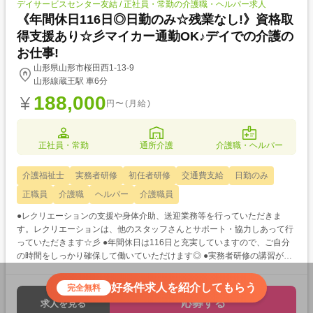
デイサービスセンター友結 / 正社員・常勤の介護職・ヘルパー求人
《年間休日116日◎日勤のみ☆残業なし!》資格取
得支援あり☆彡マイカー通勤OK♪デイでの介護の
お仕事!
山形県山形市桜田西1-13-9
山形線蔵王駅 車6分
188,000
円〜(月給)
正社員・常勤
通所介護
介護職・ヘルパー
介護福祉士
実務者研修
初任者研修
交通費支給
日勤のみ
正職員
介護職
ヘルパー
介護職員
●レクリエーションの支援や身体介助、送迎業務等を行っていただきま
す。レクリエーションは、他のスタッフさんとサポート・協力しあって行
っていただきます☆彡 ●年間休日は116日と充実していますので、ご自分
の時間をしっかり確保して働いていただけます◎ ●実務者研修の講習が受
講可能で、介護福祉士養成サポート「コマカレッジ」が毎年開催されてい
ます◎受講料は法人にて全額負担してくださいます! ※【必要資格につい
好条件求人を紹介してもらう
完全無料
て】介護職初任者研修以上、普通自動車運転免許(AT限定可)が必須です。
応募する
求人を見る