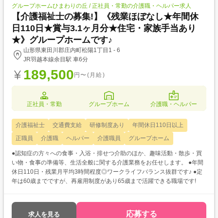
グループホームひまわりの丘 / 正社員・常勤の介護職・ヘルパー求人
【介護福祉士の募集!】《残業ほぼなし★年間休
日110日★賞与3.1ヶ月分★住宅・家族手当あり
★》グループホームです♪
山形県東田川郡庄内町松陽1丁目1 - 6
JR羽越本線余目駅 車6分
189,500
円〜(月給)
正社員・常勤
グループホーム
介護職・ヘルパー
介護福祉士
交通費支給
研修制度あり
年間休日110日以上
正職員
介護職
ヘルパー
介護職員
グループホーム
●認知症の方々への食事・入浴・排せつ介助のほか、趣味活動・散歩・買
い物・食事の準備等、生活全般に関する介護業務をお任せします。 ●年間
休日110日・残業月平均3時間程度◎ワークライフバランス抜群です♪ ●定
年は60歳までですが、再雇用制度があり65歳まで活躍できる職場です!
応募する
求人を見る