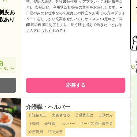
整、契約の締結、各種書類作成(ケアプラン・ご利用報告な
ど)、広報活動、利用状況把握等の業務をお任せします。 ●
制度あ
日勤のみのお仕事なので家庭との両立をお考えの方やプライ
暇あり
ベートをしっかり充実させたい方にオススメ♪ ●定年は一律
65歳◎再雇用制度もあり、長く腰を据えて働きたいとお考
えの方にもおすすめです!
ヘルパー
応募する
介護職・ヘルパー
介護福祉士
実務者研修
交通費支給
日勤のみ
正職員
介護職
ヘルパー
サービス提供責任者
介護職員
訪問介護