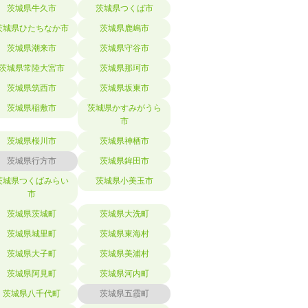
茨城県牛久市
茨城県つくば市
茨城県ひたちなか市
茨城県鹿嶋市
茨城県潮来市
茨城県守谷市
茨城県常陸大宮市
茨城県那珂市
茨城県筑西市
茨城県坂東市
茨城県稲敷市
茨城県かすみがうら
市
茨城県桜川市
茨城県神栖市
茨城県行方市
茨城県鉾田市
茨城県つくばみらい
茨城県小美玉市
市
茨城県茨城町
茨城県大洗町
茨城県城里町
茨城県東海村
茨城県大子町
茨城県美浦村
茨城県阿見町
茨城県河内町
茨城県八千代町
茨城県五霞町