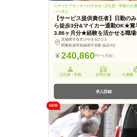
ニチイケアセンターけやき台 / 正社員・常勤の介
パー求人
【サービス提供責任者】日勤のみ
ら徒歩3分&マイカー通勤OK★賞
3.86ヶ月分★経験を活かせる職場
茨城県守谷市けやき台2-1-2
関東鉄道常総線南守谷駅 徒歩3分
240,860
円〜(月給)
正社員・常勤
訪問介護
介護職・
求人詳細
NEW