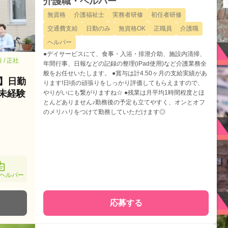
介護職・ヘルパー
無資格
介護福祉士
実務者研修
初任者研修
交通費支給
日勤のみ
無資格OK
正職員
介護職
ヘルパー
●デイサービスにて、食事・入浴・排泄介助、施設内清掃、
/ 正社
年間行事、日報などの記録の整理(iPad使用)など介護業務全
般をお任せいたします。 ●賞与は計4.50ヶ月の支給実績があ
彡】日勤
ります!日頃の頑張りをしっかり評価してもらえますので、
未経験
やりがいにも繋がりますね☆ ●残業は月平均1時間程度とほ
とんどありません♪勤務後の予定も立てやすく、オンとオフ
のメリハリをつけて勤務していただけます◎
ヘルパー
応募する