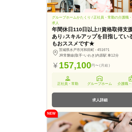
グループホームかたくり / 正社員・常勤の介護職
求人
年間休日110日以上!!資格取得支
あり♪スキルアップを目指してい
もおススメです★
茨城県水戸市河和田町 - 4516?1
JR常磐線(取手~いわき)内原駅 車12分
157,100
円〜(月給)
正社員・常勤
グループホーム
介護職・
求人詳細
NEW