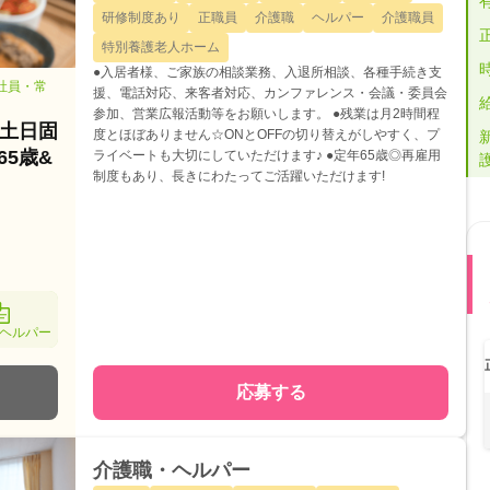
研修制度あり
正職員
介護職
ヘルパー
介護職員
特別養護老人ホーム
●入居者様、ご家族の相談業務、入退所相談、各種手続き支
正社員・常
援、電話対応、来客者対応、カンファレンス・会議・委員会
参加、営業広報活動等をお願いします。 ●残業は月2時間程
*土日固
度とほぼありません☆ONとOFFの切り替えがしやすく、プ
65歳&
ライベートも大切にしていただけます♪ ●定年65歳◎再雇用
制度もあり、長きにわたってご活躍いただけます!
ヘルパー
応募する
介護職・ヘルパー