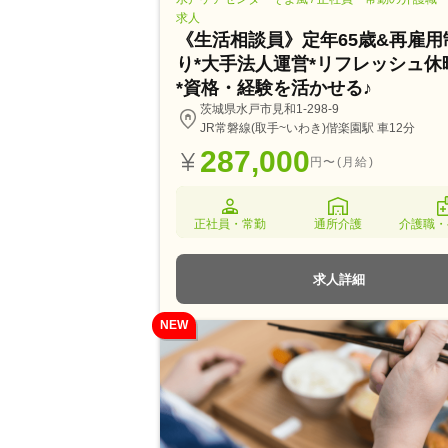
求人
《生活相談員》定年65歳&再雇用
り*大手法人運営*リフレッシュ休
*資格・経験を活かせる♪
茨城県水戸市見和1-298-9
JR常磐線(取手~いわき)偕楽園駅 車12分
287,000
円〜(月給)
正社員・常勤
通所介護
介護職・
求人詳細
NEW