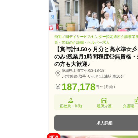
飛羽ノ園デイサービスセンター指定通所介護事業所 
員・常勤の介護職・ヘルパー求人
【賞与計4.50ヶ月分と高水準☆
のみ!残業月1時間程度◎無資格・
の方も大歓迎♪
茨城県土浦市小松3-18-18
JR常磐線(取手~いわき)土浦駅 車10分
187,178
円〜(月給)
正社員・常勤
通所介護
介護職・
求人詳細
NEW