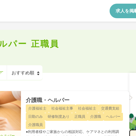
求人を掲
ルパー 正職員
介護職・ヘルパー
介護福祉士
社会福祉主事
社会福祉士
交通費支給
日勤のみ
研修制度あり
正職員
介護職
ヘルパー
介護職員
●利用者様やご家族からの相談対応、ケアマネとの利用調
・ヘルパー