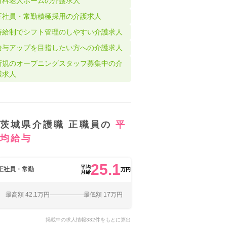
有料老人ホームの介護求人
正社員・常勤積極採用の介護求人
時給制でシフト管理のしやすい介護求人
給与アップを目指したい方への介護求人
新規のオープニングスタッフ募集中の介
護求人
茨城県介護職 正職員の
平
均給与
25.1
平均
正社員・常勤
万円
月給
最高額 42.1万円
最低額 17万円
掲載中の求人情報332件をもとに算出