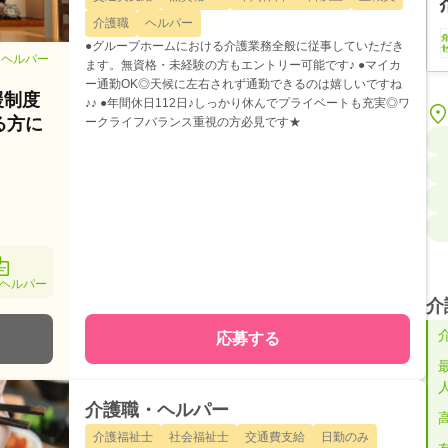
介護職
ヘルパー
●グループホームにおける介護業務全般に従事していただき
・ヘルパー
ます。無資格・未経験の方もエントリー可能です♪ ●マイカ
ー通勤OK◎天候に左右されず通勤できるのは嬉しいですね
援制度
♪♪ ●年間休日112日♪しっかり休んでプライベートも充実◎ワ
る方に
ークライフバランス重視の方必見です★
ヘルパー
介
応募する
介護職・ヘルパー
介護福祉士
社会福祉士
交通費支給
日勤のみ