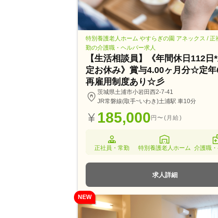
特別養護老人ホーム やすらぎの園 アネックス / 
勤の介護職・ヘルパー求人
【生活相談員】《年間休日112日
定お休み》賞与4.00ヶ月分☆定年
再雇用制度あり☆彡
茨城県土浦市小岩田西2-7-41
JR常磐線(取手~いわき)土浦駅 車10分
185,000
円〜(月給)
正社員・常勤
特別養護老人ホーム
介護職・
求人詳細
NEW