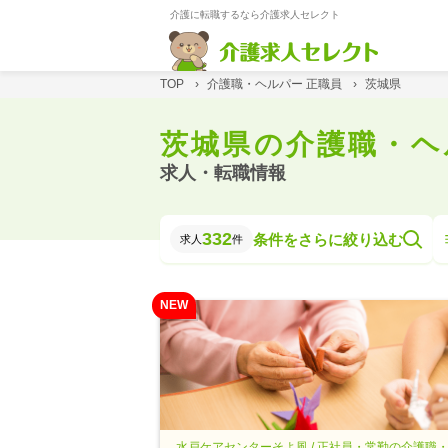
介護に転職するなら介護求人セレクト
TOP
›
介護職・ヘルパー 正職員
›
茨城県
茨城県の介護職・ヘ
求人・転職情報
332
条件をさらに絞り込む
求人
件
NEW
水戸ケアセンターそよ風 / 正社員・常勤の介護職