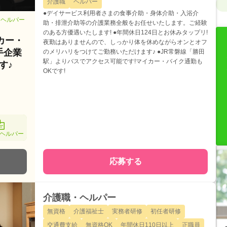
介護職
ヘルパー
●デイサービス利用者さまの食事介助・身体介助・入浴介
・ヘルパー
助・排泄介助等の介護業務全般をお任せいたします。ご経験
のある方優遇いたします! ●年間休日124日とお休みタップリ!
カー・
夜勤はありませんので、しっかり体を休めながらオンとオフ
手企業
のメリハリをつけてご勤務いただけます♪ ●JR常磐線「勝田
駅」よりバスでアクセス可能です!マイカー・バイク通勤も
す♪
OKです!
ヘルパー
応募する
介護職・ヘルパー
無資格
介護福祉士
実務者研修
初任者研修
交通費支給
無資格OK
年間休日110日以上
正職員