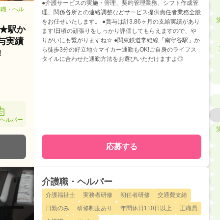
●介護サービスの実施・管理、契約管理業務、シフト作成管
護職・ヘル
理、関係各所との連絡調整などサービス提供責任者業務全般
をお任せいたします。 ●賞与は計3.86ヶ月の支給実績があり
★駅か
ます!日頃の頑張りをしっかり評価してもらえますので、や
与実績
りがいにも繋がりますね☆ ●関東鉄道常総線「南守谷駅」か
ら徒歩3分の好立地☆マイカー通勤もOK!ご自身のライフス
!
タイルに合わせた通勤方法をお選びいただけますよ◎
ヘルパー
応募する
介護職・ヘルパー
介護福祉士
実務者研修
初任者研修
交通費支給
日勤のみ
研修制度あり
年間休日110日以上
正職員