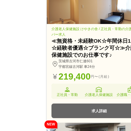
介護老人保健施設 けやきの舎 / 正社員・常勤の介
パー求人
≪無資格・未経験OK☆年間休日1
☆経験者優遇☆ブランク可☆≫介
保健施設でのお仕事です♪
茨城県古河市仁連601
宇都宮線古河駅 車24分
219,400
円〜(月給)
正社員・常勤
介護老人保健施設
介護職・
求人詳細
NEW