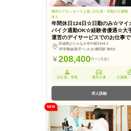
勝田ケアセンターそよ風 / 正社員・常勤の介護職
求人
年間休日124日☆日勤のみ☆マイ
バイク通勤OK☆経験者優遇☆大
運営のデイサービスでのお仕事で
茨城県ひたちなか市中根2444-1
JR常磐線(取手~いわき)勝田駅 車8分
208,400
円〜(月給)
正社員・常勤
通所介護
介護職・
求人詳細
NEW