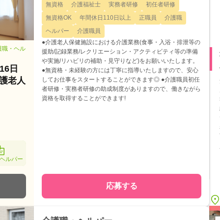
無資格
介護福祉士
実務者研修
初任者研修
無資格OK
年間休日110日以上
正職員
介護職
ヘルパー
介護職員
●介護老人保健施設における介護業務(食事・入浴・排泄等の
護職・ヘル
援助/記録業務/レクリエーション・アクティビティ等の準備
や実施/リハビリの補助・見守りなど)をお願いいたします。
16日
●無資格・未経験の方には丁寧に指導いたしますので、安心
護老人
してお仕事をスタートすることができます◎ ●介護職員初任
者研修・実務者研修の助成制度がありますので、働きながら
資格を取得することができます!
ヘルパー
応募する