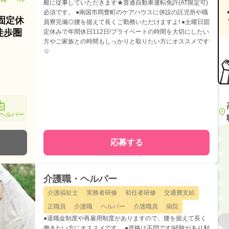
般に従事していただきます★普通自動車運転免許(AT限定可)
必須です。 ●南国市岡豊町のケアハウスに併設の託児所や職
固定休
員寮完備◎腰を据えて長くご勤務いただけますよ! ●土曜日固
徒歩圏
定休みで年間休日112日!プライベートの時間を大切にしたい
方やご家族との時間もしっかりと取りたい方にオススメです
☆
ヘルパー
応募する
介護職・ヘルパー
介護福祉士
実務者研修
初任者研修
交通費支給
正職員
介護職
ヘルパー
介護職員
病院
●退職金制度や再雇用制度がありますので、腰を据えて長く
働きたい方にオススメです。 ●資格は不問です!経験があり利