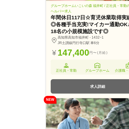
グループホームいこいの森 福井町 / 正社員・常勤
ヘルパー求人
年間休日117日☆育児休業取得実
◎各種手当充実!マイカー通勤OK
18名の小規模施設です◎
高知県高知市福井町 - 1432−1
JR土讃線円行寺口駅 車6分
147,400
円〜(月給)
正社員・常勤
グループホーム
介護職・
求人詳細
NEW