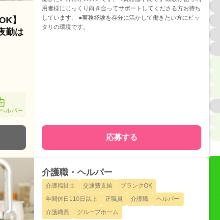
用者様にじっくり向き合ってサポートしてくださる方お待ち
人
しています。 ●実務経験を存分に活かして働きたい方にピッ
OK】
タリの環境です。
夜勤は
ヘルパー
応募する
介護職・ヘルパー
介護福祉士
交通費支給
ブランクOK
年間休日110日以上
正職員
介護職
ヘルパー
介護職員
グループホーム