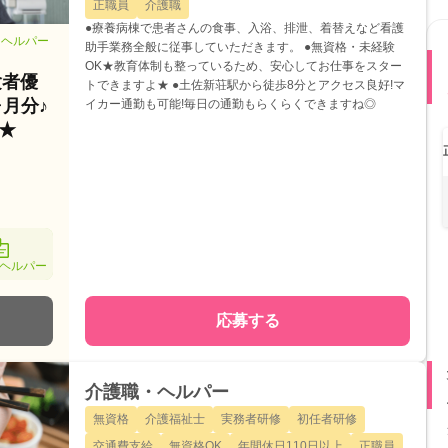
正職員
介護職
●療養病棟で患者さんの食事、入浴、排泄、着替えなど看護
・ヘルパー
助手業務全般に従事していただきます。 ●無資格・未経験
OK★教育体制も整っているため、安心してお仕事をスター
験者優
トできますよ★ ●土佐新荘駅から徒歩8分とアクセス良好!マ
ヶ月分♪
イカー通勤も可能!毎日の通勤もらくらくできますね◎
★
ヘルパー
応募する
介護職・ヘルパー
無資格
介護福祉士
実務者研修
初任者研修
交通費支給
無資格OK
年間休日110日以上
正職員