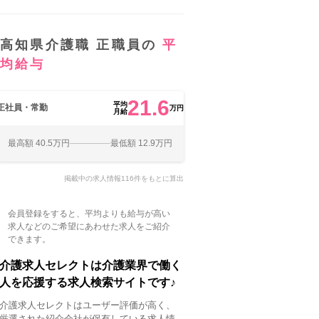
高知県介護職 正職員の
平
均給与
21.6
平均
正社員・常勤
万円
月給
最高額 40.5万円
最低額 12.9万円
掲載中の求人情報116件をもとに算出
会員登録をすると、平均よりも給与が高い
求人などのご希望にあわせた求人をご紹介
できます。
介護求人セレクトは介護業界で働く
人を応援する求人検索サイトです♪
介護求人セレクトはユーザー評価が高く、
厳選された紹介会社が保有している求人情