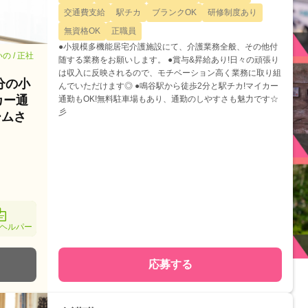
交通費支給
駅チカ
ブランクOK
研修制度あり
無資格OK
正職員
●小規模多機能居宅介護施設にて、介護業務全般、その他付
 / 正社
随する業務をお願いします。 ●賞与&昇給あり!日々の頑張り
は収入に反映されるので、モチベーション高く業務に取り組
分の小
んでいただけます◎ ●鳴谷駅から徒歩2分と駅チカ!マイカー
カー通
通勤もOK!無料駐車場もあり、通勤のしやすさも魅力です☆
彡
ームさ
ヘルパー
応募する