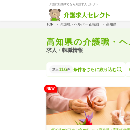
介護に転職するなら介護求人セレクト
TOP
›
介護職・ヘルパー 正職員
›
高知県
高知県の介護職・ヘ
求人・転職情報
116
条件をさらに絞り込む
求人
件
NEW
デイサービスセンターのいち / 正社員・常勤の介