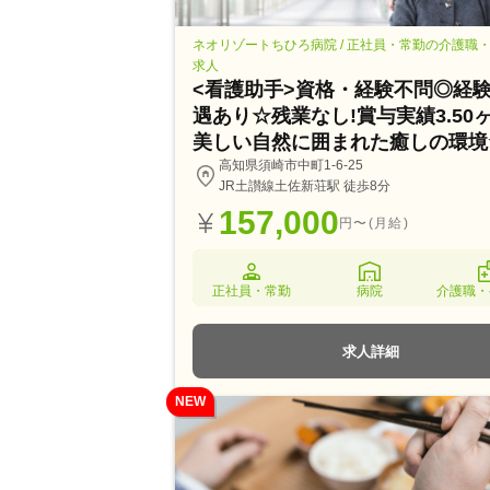
ネオリゾートちひろ病院 / 正社員・常勤の介護職
求人
<看護助手>資格・経験不問◎経
遇あり☆残業なし!賞与実績3.50
美しい自然に囲まれた癒しの環境
高知県須崎市中町1-6-25
JR土讃線土佐新荘駅 徒歩8分
157,000
円〜(月給)
正社員・常勤
病院
介護職・
求人詳細
NEW