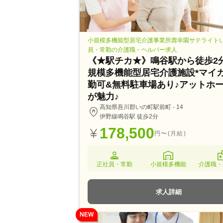
小規模多機能型居宅介護事業所壽幸園サテライトいの
員・常勤の介護職・ヘルパー求人
《★駅チカ★》鳴谷駅から徒歩2
規模多機能型居宅介護施設*マイ
勤可&無料駐車場あり♪アットホ
が魅力♪
高知県吾川郡いの町駅前町 - 14
伊野線鳴谷駅 徒歩2分
178,500
円〜(月給)
正社員・常勤
小規模多機能
介護職・
求人詳細
NEW