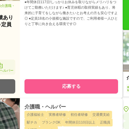
●年間休日117日!しっかりお休みを取りながらメリハリをつ
の介護職・
けてご勤務いただけます♪ ●育児休暇の取得実績もあり、将
来的に子育てをしながら働きたいとお考えの方も安心ですよ
績あり
◎ ●定員18名の小規模な施設ですので、ご利用者様一人ひと
♪定員
りと丁寧に向き合える環境です◎
ヘルパー
応募する
介護職・ヘルパー
介護福祉士
実務者研修
初任者研修
交通費支給
駅チカ
ブランクOK
年間休日110日以上
正職員