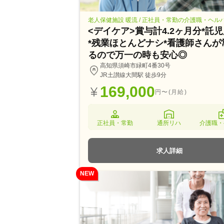
老人保健施設 暖流 / 正社員・常勤の介護職・ヘル
<デイケア>賞与計4.2ヶ月分*託
*残業ほとんどナシ*看護師さんが
るので万一の時も安心◎
高知県須崎市緑町4番30号
JR土讃線大間駅 徒歩9分
169,000
円〜(月給)
正社員・常勤
通所リハ
介護職・
求人詳細
NEW