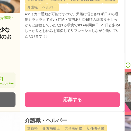
介護職
ヘルパー
●マイカー通勤が可能ですので、天候に悩まされず日々の通
の介護職・
勤もラクラクです♪ ●昇給・賞与あり◎日頃の頑張りをしっ
かりと評価していただける環境です! ●年間休日121日と多め!
少な
しっかりとお休みを確保してリフレッシュしながら働いてい
護のお
ただけますよ♪
ヘルパー
応募する
介護職・ヘルパー
無資格
介護福祉士
実務者研修
初任者研修