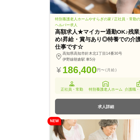
特別養護老人ホームやすらぎの家 / 正社員・常勤
ヘルパー求人
高額求人★マイカー通勤OK♪残業
め!昇給・賞与あり◎特養での介
仕事です☆
高知県高知市針木北1丁目14番30号
伊野線朝倉駅 車5分
186,400
円〜(月給)
正社員・常勤
特別養護老人ホーム
介護職・
求人詳細
NEW