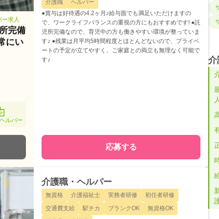
介護職
ヘルパー
●賞与は好待遇の4.2ヶ月♪給与面でも満足いただけますの
パー求人
で、ワークライフバランスの重視の方にもおすすめです! ●託
児所完備
児所完備なので、育児中の方も働きやすい環境が整っていま
常にい
す♪ ●残業は月平均5時間程度とほとんどないので、プライベ
ートの予定が立てやすく、ご家庭との両立も無理なく可能で
介
す♪
ヘルパー
応募する
介護職・ヘルパー
無資格
介護福祉士
実務者研修
初任者研修
交通費支給
駅チカ
ブランクOK
無資格OK