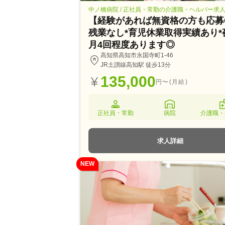
中ノ橋病院 / 正社員・常勤の介護職・ヘルパー求
【経験があれば無資格の方も応募
残業なし*育児休業取得実績あり*
月4回程度あります◎
高知県高知市永国寺町1-46
JR土讃線高知駅 徒歩13分
135,000
円〜(月給)
正社員・常勤
病院
介護職・
求人詳細
NEW