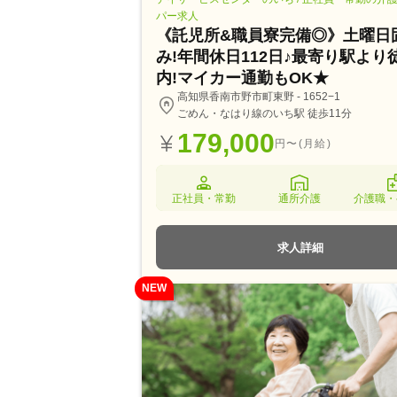
パー求人
《託児所&職員寮完備◎》土曜日
み!年間休日112日♪最寄り駅より
内!マイカー通勤もOK★
高知県香南市野市町東野 - 1652−1
ごめん・なはり線のいち駅 徒歩11分
179,000
円〜(月給)
正社員・常勤
通所介護
介護職・
求人詳細
NEW