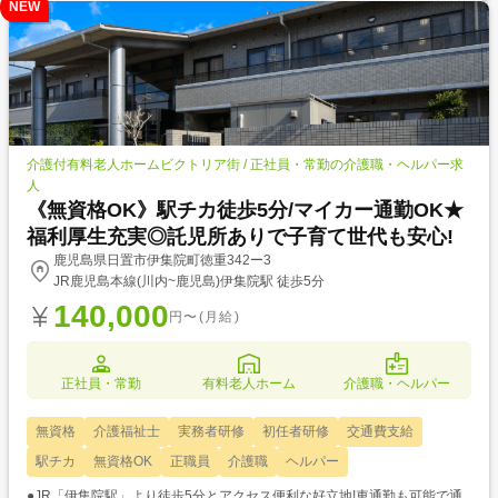
NEW
介護付有料老人ホームビクトリア街 / 正社員・常勤の介護職・ヘルパー求
人
《無資格OK》駅チカ徒歩5分/マイカー通勤OK★
福利厚生充実◎託児所ありで子育て世代も安心!
鹿児島県日置市伊集院町徳重342ー3
JR鹿児島本線(川内~鹿児島)伊集院駅 徒歩5分
140,000
円〜(月給)
正社員・常勤
有料老人ホーム
介護職・ヘルパー
無資格
介護福祉士
実務者研修
初任者研修
交通費支給
駅チカ
無資格OK
正職員
介護職
ヘルパー
●JR「伊集院駅」より徒歩5分とアクセス便利な好立地!車通勤も可能で通