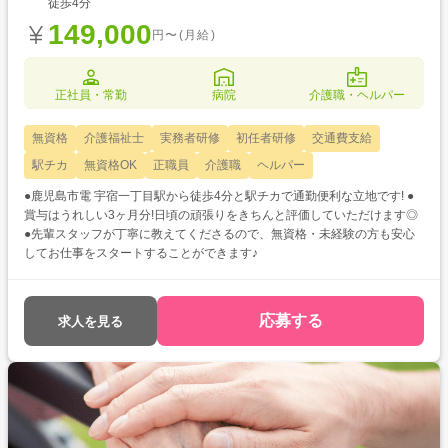
徒歩4分
149,000
円〜(月給)
正社員・常勤
病院
介護職・ヘルパー
無資格
介護福祉士
実務者研修
初任者研修
交通費支給
駅チカ
無資格OK
正職員
介護職
ヘルパー
●鹿児島市電 宇宿一丁目駅から徒歩4分と駅チカで通勤便利な立地です! ●
賞与はうれしい3ヶ月分!日頃の頑張りをきちんと評価していただけます◎
●先輩スタッフが丁寧に教えてくださるので、無資格・未経験の方も安心
してお仕事をスタートすることができます♪
応募する
求人を見る