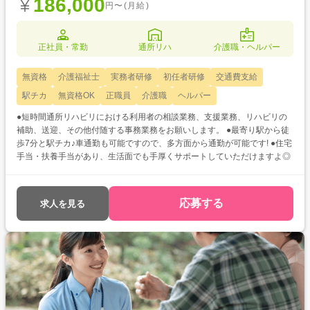
186,000
円〜(月給)
正社員・常勤
通所リハ
介護職・ヘルパー
無資格
介護福祉士
実務者研修
初任者研修
交通費支給
駅チカ
無資格OK
正職員
介護職
ヘルパー
●短時間通所リハビリにおける利用者の相談業務、支援業務、リハビリの
補助、送迎、その他付随する事務業務をお願いします。 ●最寄り駅から徒
歩7分と駅チカ♪車通勤も可能ですので、多方面から通勤が可能です! ●住宅
手当・扶養手当があり、生活面でも手厚くサポートしていただけますよ◎
応募する
求人を見る