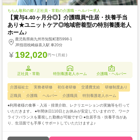
ちらん敬和の郷 / 正社員・常勤の介護職・ヘルパー求人
【賞与4.40ヶ月分◎】介護職員*住居・扶養手当
あり★ユニットケア◎地域密着型の特別養護老人
ホーム♪
鹿児島県南九州市知覧町郡5998-1
JR指宿枕崎線喜入駅 車20分
192,020
円〜(月給)
正社員・常勤
特別養護老人ホーム
介護職・ヘルパー
介護福祉士
実務者研修
初任者研修
交通費支給
研修制度あり
正職員
介護職
ヘルパー
介護職員
特別養護老人ホーム
●利用者様の食事・入浴・排泄介助、レクリエーションの実施等を行って
いただきます。 ●年間休日110日とお休みが安定していますので、ワーク
ライフバランスを重視した勤務が可能です◎ ●住居手当・扶養手当があ
り、生活面でも手厚くサポートしていただけますよ♪