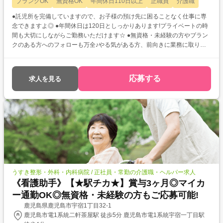
ブランクOK
無資格OK
年間休日110日以上
正職員
介護職
●託児所を完備していますので、お子様の預け先に困ることなく仕事に専
念できますよ◎ ●年間休日は120日としっかりあります!プライベートの時
間も大切にしながらご勤務いただけます☆ ●無資格・未経験の方やブラン
クのある方へのフォローも万全♪やる気がある方、前向きに業務に取り組
んでくださる方ぜひお待ちしています!
応募する
求人を見る
うすき整形・外科・内科病院 / 正社員・常勤の介護職・ヘルパー求人
《看護助手》【★駅チカ★】賞与3ヶ月◎マイカ
ー通勤OK◎無資格・未経験の方もご応募可能!
鹿児島県鹿児島市宇宿1丁目32-1
鹿児島市電1系統二軒茶屋駅 徒歩5分 鹿児島市電1系統宇宿一丁目駅