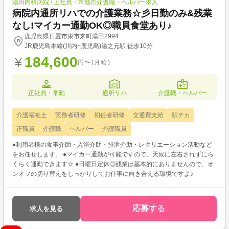
湯田内科病院 / 正社員・常勤の介護職・ヘルパー求人
病院内通所リハでの介護業務☆彡日勤のみ&残業
なし!マイカー通勤OK◎職員食堂あり♪
鹿児島県日置市東市来町湯田2994
JR鹿児島本線(川内~鹿児島)湯之元駅 徒歩10分
184,600
円〜(月給)
正社員・常勤
通所リハ
介護職・ヘルパー
介護福祉士
実務者研修
初任者研修
交通費支給
駅チカ
正職員
介護職
ヘルパー
介護職員
●利用者様の食事介助・入浴介助・排泄介助・レクリエーション活動など
をお任せします。 ●マイカー通勤が可能ですので、天候に左右されずにら
くらく通勤できます☆ ●日曜日定休◎残業は基本的にありませんので、オ
ンオフの切り替えをしっかりしてお仕事に向き合える環境ですよ♪
応募する
求人を見る