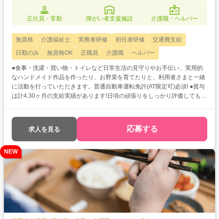
正社員・常勤
障がい者支援施設
介護職・ヘルパー
無資格
介護福祉士
実務者研修
初任者研修
交通費支給
日勤のみ
無資格OK
正職員
介護職
ヘルパー
●食事・洗濯・買い物・トイレなど日常生活の見守りやお手伝い、実用的
なハンドメイド作品を作ったり、お野菜を育てたりと、利用者さまと一緒
に活動を行っていただきます。普通自動車運転免許(AT限定可)必須! ●賞与
は計4.30ヶ月の支給実績があります!日頃の頑張りをしっかり評価してもら
えますので、やりがいにも繋がりますね☆ ●再雇用制度があり最長70歳ま
で勤務可能♪安定して長く働きたいとお考えの方必見です◎
応募する
求人を見る
NEW