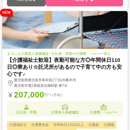
NEW
まろにえ介護老人保健施設 / 正社員・常勤の介護職・ヘルパー求人
【介護福祉士歓迎】夜勤可能な方◎年間休日110
日◎寮あり☆託児所があるので子育て中の方も安
心です♪
鹿児島県鹿児島市草牟田2丁目26番45号
鹿児島市電2系統加治屋町駅 車7分
207,000
円〜(月給)
正社員・常勤
介護老人保健施設
介護職・ヘルパー
介護福祉士
交通費支給
年間休日110日以上
正職員
介護職