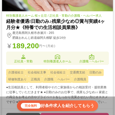
特別養護老人ホーム 桜ヶ丘荘 / 正社員・常勤の介護職・ヘルパー求人
経験者優遇!日勤のみ♪残業少なめ◎賞与実績4ヶ
月分★《特養での生活相談員業務》
鹿児島県阿久根市赤瀬川 - 265
肥薩おれんじ鉄道線阿久根駅 徒歩14分
189,200
円〜(月給)
正社員・常勤
特別養護老人ホーム
介護職・ヘルパー
介護福祉士
社会福祉主事
社会福祉士
交通費支給
日勤のみ
研修制度あり
正職員
介護職
ヘルパー
介護職員
●生活相談員として、利用者様やそのご家族様からの相談受付・援助業務
に従事していただきます★ ●日勤のみのお仕事で、残業も少なめ♪♪ 家庭と
の両立をお考えの方やプライベートをしっかり充実させたい方にオススメ
です◎ ●賞与実績は嬉しい4ヶ月分!日頃の頑張りをきちんと評価していた
好条件求人を紹介してもらう
完全無料
だけるので働くモチベーションアップにも繋がりますね☆彡