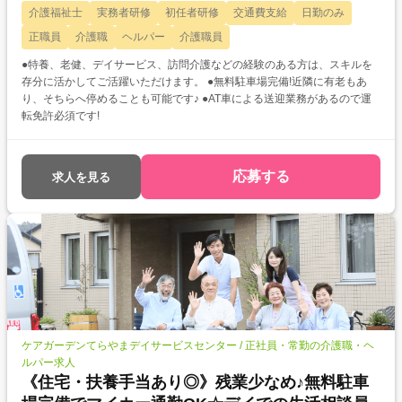
介護福祉士
実務者研修
初任者研修
交通費支給
日勤のみ
正職員
介護職
ヘルパー
介護職員
●特養、老健、デイサービス、訪問介護などの経験のある方は、スキルを
存分に活かしてご活躍いただけます。 ●無料駐車場完備!近隣に有老もあ
り、そちらへ停めることも可能です♪ ●AT車による送迎業務があるので運
転免許必須です!
応募する
求人を見る
ケアガーデンてらやまデイサービスセンター / 正社員・常勤の介護職・ヘ
ルパー求人
《住宅・扶養手当あり◎》残業少なめ♪無料駐車