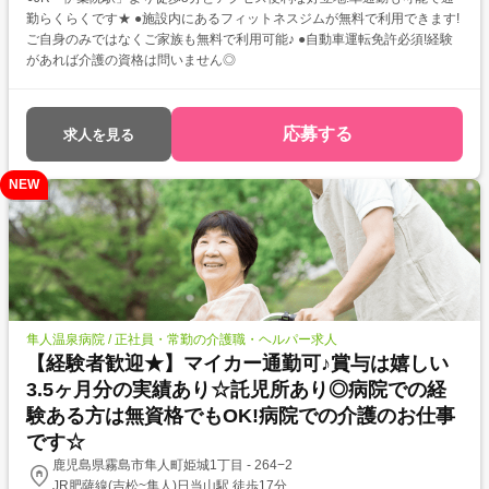
勤らくらくです★ ●施設内にあるフィットネスジムが無料で利用できます!
ご自身のみではなくご家族も無料で利用可能♪ ●自動車運転免許必須!経験
があれば介護の資格は問いません◎
応募する
求人を見る
NEW
隼人温泉病院 / 正社員・常勤の介護職・ヘルパー求人
【経験者歓迎★】マイカー通勤可♪賞与は嬉しい
3.5ヶ月分の実績あり☆託児所あり◎病院での経
験ある方は無資格でもOK!病院での介護のお仕事
です☆
鹿児島県霧島市隼人町姫城1丁目 - 264−2
JR肥薩線(吉松~隼人)日当山駅 徒歩17分