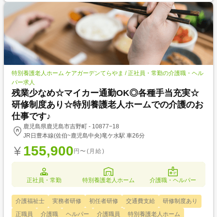
特別養護老人ホーム ケアガーデンてらやま / 正社員・常勤の介護職・ヘル
パー求人
残業少なめ☆マイカー通勤OK◎各種手当充実☆
研修制度あり☆特別養護老人ホームでの介護のお
仕事です♪
鹿児島県鹿児島市吉野町 - 10877−18
JR日豊本線(佐伯~鹿児島中央)竜ケ水駅 車26分
155,900
円〜(月給)
正社員・常勤
特別養護老人ホーム
介護職・ヘルパー
介護福祉士
実務者研修
初任者研修
交通費支給
研修制度あり
正職員
介護職
ヘルパー
介護職員
特別養護老人ホーム