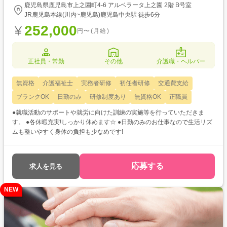
鹿児島県鹿児島市上之園町4-6 アルベラータ上之園 2階 B号室
JR鹿児島本線(川内~鹿児島)鹿児島中央駅 徒歩6分
252,000
円〜(月給)
正社員・常勤
その他
介護職・ヘルパー
無資格
介護福祉士
実務者研修
初任者研修
交通費支給
ブランクOK
日勤のみ
研修制度あり
無資格OK
正職員
●就職活動のサポートや就労に向けた訓練の実施等を行っていただきま
す。 ●各休暇充実!しっかり休めます☆ ●日勤のみのお仕事なので生活リズ
ムも整いやすく身体の負担も少なめです!
応募する
求人を見る
NEW