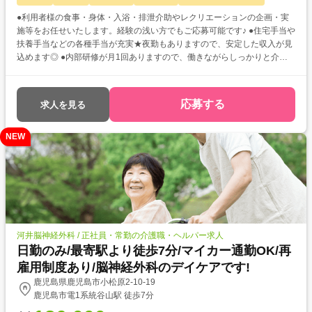
●利用者様の食事・身体・入浴・排泄介助やレクリエーションの企画・実
施等をお任せいたします。経験の浅い方でもご応募可能です♪ ●住宅手当や
扶養手当などの各種手当が充実★夜勤もありますので、安定した収入が見
込めます◎ ●内部研修が月1回ありますので、働きながらしっかりと介護
スキルを磨くことができますよ☆
応募する
求人を見る
NEW
河井脳神経外科 / 正社員・常勤の介護職・ヘルパー求人
日勤のみ/最寄駅より徒歩7分/マイカー通勤OK/再
雇用制度あり/脳神経外科のデイケアです!
鹿児島県鹿児島市小松原2-10-19
鹿児島市電1系統谷山駅 徒歩7分