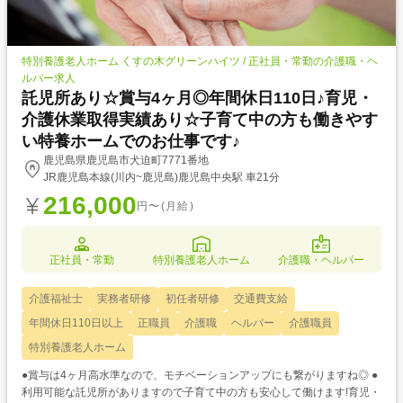
特別養護老人ホーム くすの木グリーンハイツ / 正社員・常勤の介護職・ヘ
ルパー求人
託児所あり☆賞与4ヶ月◎年間休日110日♪育児・
介護休業取得実績あり☆子育て中の方も働きやす
い特養ホームでのお仕事です♪
鹿児島県鹿児島市犬迫町7771番地
JR鹿児島本線(川内~鹿児島)鹿児島中央駅 車21分
216,000
円〜(月給)
正社員・常勤
特別養護老人ホーム
介護職・ヘルパー
介護福祉士
実務者研修
初任者研修
交通費支給
年間休日110日以上
正職員
介護職
ヘルパー
介護職員
特別養護老人ホーム
●賞与は4ヶ月高水準なので、モチベーションアップにも繋がりますね◎ ●
利用可能な託児所がありますので子育て中の方も安心して働けます!育児・