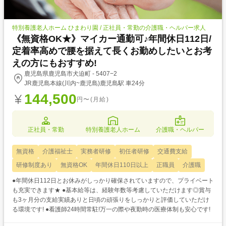
特別養護老人ホーム ひまわり園 / 正社員・常勤の介護職・ヘルパー求人
《無資格OK★》マイカー通勤可♪年間休日112日/
定着率高めで腰を据えて長くお勤めしたいとお考
えの方にもおすすめ!
鹿児島県鹿児島市犬迫町 - 5407−2
JR鹿児島本線(川内~鹿児島)鹿児島駅 車24分
144,500
円〜(月給)
正社員・常勤
特別養護老人ホーム
介護職・ヘルパー
無資格
介護福祉士
実務者研修
初任者研修
交通費支給
研修制度あり
無資格OK
年間休日110日以上
正職員
介護職
●年間休日112日とお休みがしっかり確保されていますので、プライベート
も充実できます★ ●基本給等は、経験年数等考慮していただけます◎賞与
も3ヶ月分の支給実績ありと日頃の頑張りをしっかりと評価していただけ
る環境です! ●看護師24時間常駐!万一の際や夜勤時の医療体制も安心です!