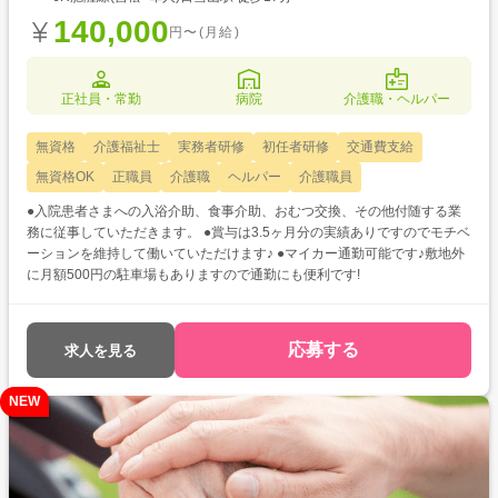
140,000
円〜(月給)
正社員・常勤
病院
介護職・ヘルパー
無資格
介護福祉士
実務者研修
初任者研修
交通費支給
無資格OK
正職員
介護職
ヘルパー
介護職員
●入院患者さまへの入浴介助、食事介助、おむつ交換、その他付随する業
務に従事していただきます。 ●賞与は3.5ヶ月分の実績ありですのでモチベ
ーションを維持して働いていただけます♪ ●マイカー通勤可能です♪敷地外
に月額500円の駐車場もありますので通勤にも便利です!
応募する
求人を見る
NEW