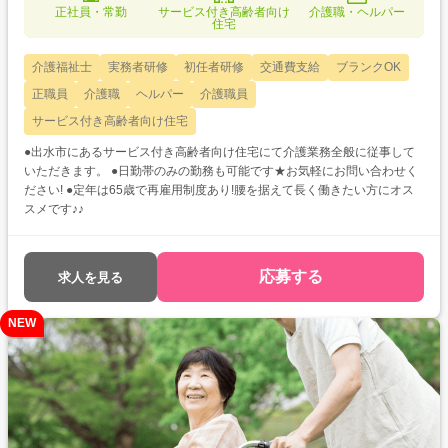
正社員・常勤
サービス付き高齢者向け
介護職・ヘルパー
住宅
介護福祉士
実務者研修
初任者研修
交通費支給
ブランクOK
正職員
介護職
ヘルパー
介護職員
サービス付き高齢者向け住宅
●出水市にあるサービス付き高齢者向け住宅にて介護業務全般に従事して
いただきます。 ●日勤帯のみの勤務も可能です★お気軽にお問い合わせく
ださい! ●定年は65歳で再雇用制度あり!腰を据えて長く働きたい方にオス
スメです♪♪
応募する
求人を見る
NEW