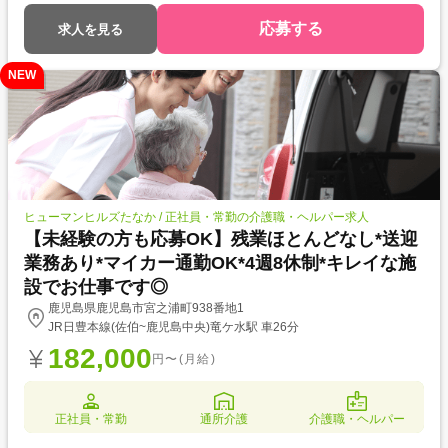
応募する
求人を見る
NEW
ヒューマンヒルズたなか / 正社員・常勤の介護職・ヘルパー求人
【未経験の方も応募OK】残業ほとんどなし*送迎
業務あり*マイカー通勤OK*4週8休制*キレイな施
設でお仕事です◎
鹿児島県鹿児島市宮之浦町938番地1
JR日豊本線(佐伯~鹿児島中央)竜ケ水駅 車26分
182,000
円〜(月給)
正社員・常勤
通所介護
介護職・ヘルパー