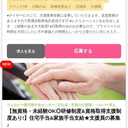
ブランクOK
日勤のみ
研修制度あり
正職員
介護職
●デイサービスにて、介護業務全般に従事していただきます。送迎業務が
ありますので普通自動車免許必須です◎ ●レクリエーションをお任せしま
す、ご経験のある方大歓迎! ●日勤帯のみのお仕事なので、プライベートの
時間を大切にしたい方や家族との時間もしっかりと取りたい方にオススメ
です!日曜はお休みなのも嬉しいですね♪ ●退職金制度など福利厚生も整っ
ていますので、安心してご勤務いただけます☆
応募する
求人を見る
NEW
ウェルビー鹿児島中央センター / 正社員・常勤の介護職・ヘルパー求人
【無資格・未経験OK◎研修制度&資格取得支援制
度あり!】住宅手当&家族手当支給★支援員の募集
♪