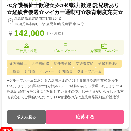
≪介護福祉士歓迎☆彡≫即戦力歓迎!託児所あり
☆経験者優遇☆マイカー通勤可☆教育制度充実☆
鹿児島県鹿児島市吉野町2042
JR鹿児島本線(川内~鹿児島)鹿児島駅 車14分
142,000
円〜(月給)
正社員・常勤
グループホーム
介護職・ヘルパー
介護福祉士
実務者研修
初任者研修
交通費支給
研修制度あり
正職員
介護職
ヘルパー
介護職員
グループホーム
●グループホームにおける入居者さまの介護全般業務や調理業務をお任せ
いたします。介護福祉士お持ちの方・ご経験のある方優遇いたします☆ ●
託児所完備!病児保育にも対応していますので、お子さまがいらっしゃる方
も安心してご勤務いただけます! ●管理者の方は鹿児島県認知症介護指導者
の講師でもありますので、学べる環境も整っています☆
応募する
求人を見る
NEW