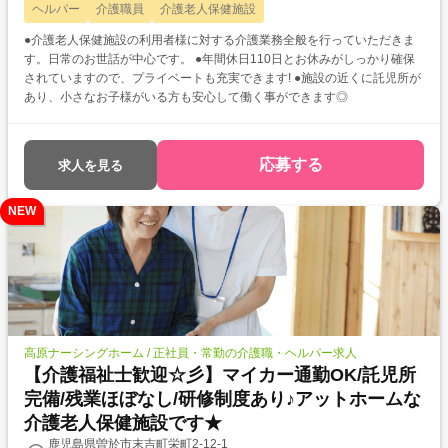
ヘルパー
介護職員
介護老人保健施設
●介護老人保健施設の利用者様に対する介護業務全般を行っていただきま
す。日常のお世話が中心です。 ●年間休日110日とお休みがしっかり確保
されていますので、プライベートも充実できます! ●施設の近くに託児所が
あり、小さなお子様がいる方も安心して働く事ができます◎
応募する
求人を見る
NEW
高原ナーシングホーム / 正社員・常勤の介護職・ヘルパー求人
【介護福祉士歓迎☆彡】マイカー通勤OK/託児所
完備/残業ほぼなし/研修制度あり♪アットホームな
介護老人保健施設です★
鹿児島県曽於市末吉町栄町2-12-1