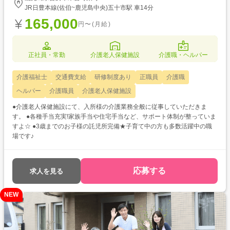
JR日豊本線(佐伯~鹿児島中央)五十市駅 車14分
165,000
円〜(月給)
正社員・常勤
介護老人保健施設
介護職・ヘルパー
介護福祉士
交通費支給
研修制度あり
正職員
介護職
ヘルパー
介護職員
介護老人保健施設
●介護老人保健施設にて、入所様の介護業務全般に従事していただきま
す。 ●各種手当充実!家族手当や住宅手当など、サポート体制が整っていま
すよ☆ ●3歳までのお子様の託児所完備★子育て中の方も多数活躍中の職
場です♪
応募する
求人を見る
NEW