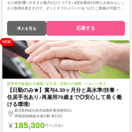
セス抜群!通いやすさも魅力のひとつです♪ ●完全週休2日制とお休みもしっ
かり取得出来ますので、オンとオフのメリハリをつけたご勤務が可能です
よ★
応募する
求人を見る
NEW
障害者支援施設 白藤園 / 正社員・常勤の介護職・ヘルパー求人
【日勤のみ★】賞与4.30ヶ月分と高水準!扶養・
住居手当あり♪再雇用70歳まで◎安心して長く働
ける環境!
鹿児島県南九州市知覧町東別府6051
JR指宿枕崎線水成川駅 車13分
185,300
円〜(月給)