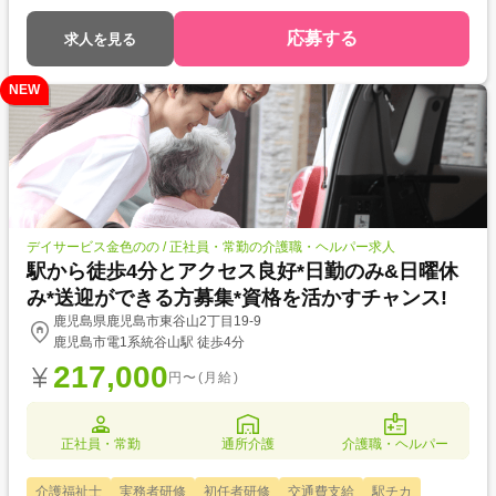
応募する
求人を見る
NEW
デイサービス金色のの / 正社員・常勤の介護職・ヘルパー求人
駅から徒歩4分とアクセス良好*日勤のみ&日曜休
み*送迎ができる方募集*資格を活かすチャンス!
鹿児島県鹿児島市東谷山2丁目19-9
鹿児島市電1系統谷山駅 徒歩4分
217,000
円〜(月給)
正社員・常勤
通所介護
介護職・ヘルパー
介護福祉士
実務者研修
初任者研修
交通費支給
駅チカ