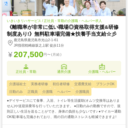
いきいきリハサービス / 正社員・常勤の介護職・ヘルパー求人
《離職率が非常に低い職場◎資格取得支援&研修
制度あり!》無料駐車場完備★扶養手当支給☆彡
鹿児島県鹿児島市光山2-1-61
JR指宿枕崎線坂之上駅 徒歩11分
207,500
円〜(月給)
正社員・常勤
通所介護
介護職・ヘルパー
介護福祉士
実務者研修
初任者研修
交通費支給
ブランクOK
日勤のみ
正職員
介護職
ヘルパー
介護職員
●デイサービスにて食事、入浴、トイレ等生活援助(オムツ交換等はありま
せん)や送迎添乗等を行っていただきます。 ●日勤のみの勤務ですので、規
則正しい生活を送ることができ、身体の負担も少ないです♪ ●マイカー通勤
OK!駐車場も完備されており、雨の日の通勤ストレスも軽減できますよ!