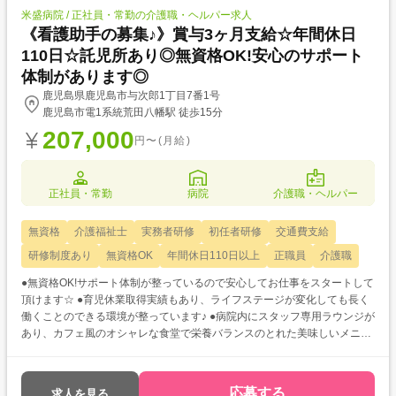
米盛病院 / 正社員・常勤の介護職・ヘルパー求人
《看護助手の募集♪》賞与3ヶ月支給☆年間休日
110日☆託児所あり◎無資格OK!安心のサポート
体制があります◎
鹿児島県鹿児島市与次郎1丁目7番1号
鹿児島市電1系統荒田八幡駅 徒歩15分
207,000
円〜(月給)
正社員・常勤
病院
介護職・ヘルパー
無資格
介護福祉士
実務者研修
初任者研修
交通費支給
研修制度あり
無資格OK
年間休日110日以上
正職員
介護職
●無資格OK!サポート体制が整っているので安心してお仕事をスタートして
頂けます☆ ●育児休業取得実績もあり、ライフステージが変化しても長く
働くことのできる環境が整っています♪ ●病院内にスタッフ専用ラウンジが
あり、カフェ風のオシャレな食堂で栄養バランスのとれた美味しいメニュ
ーをいただけます。
応募する
求人を見る