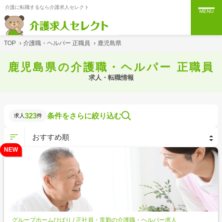
介護に転職するなら介護求人セレクト
MENU
TOP
›
介護職・ヘルパー 正職員
›
鹿児島県
鹿児島県の介護職・ヘルパー 正職員
求人・転職情報
323
条件をさらに絞り込む
求人
件
NEW
グループホームひばり / 正社員・常勤の介護職・ヘルパー求人