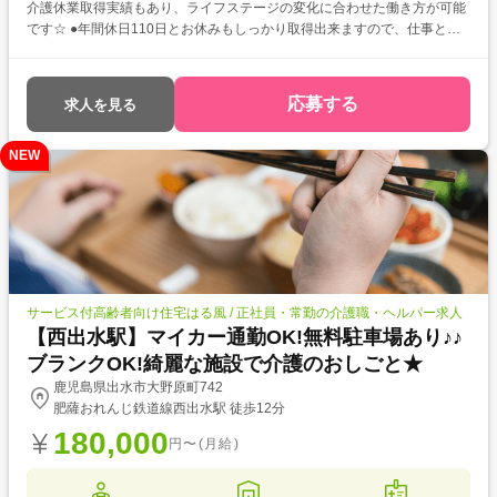
介護休業取得実績もあり、ライフステージの変化に合わせた働き方が可能
です☆ ●年間休日110日とお休みもしっかり取得出来ますので、仕事とプ
ライベートのメリハリをつけたご勤務が可能です♪
応募する
求人を見る
NEW
サービス付高齢者向け住宅はる風 / 正社員・常勤の介護職・ヘルパー求人
【西出水駅】マイカー通勤OK!無料駐車場あり♪♪
ブランクOK!綺麗な施設で介護のおしごと★
鹿児島県出水市大野原町742
肥薩おれんじ鉄道線西出水駅 徒歩12分
180,000
円〜(月給)