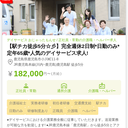
デイサービス おじゃったもんせ / 正社員・常勤の介護職・ヘルパー求人
【駅チカ徒歩5分☆彡】完全週休2日制*日勤のみ*
定年65歳*人気のデイサービス求人!
鹿児島県鹿児島市小川町11-8
JR鹿児島本線(川内~鹿児島)鹿児島駅 徒歩5分
182,000
円〜(月給)
正社員・常勤
通所介護
介護職・ヘルパー
介護福祉士
実務者研修
初任者研修
交通費支給
駅チカ
日勤のみ
研修制度あり
正職員
介護職
ヘルパー
●デイサービスにおける介護業務全般に従事していただきます。送迎業務
が可能な方を歓迎します! ●JR鹿児島本線「鹿児島駅」から徒歩5分とアク