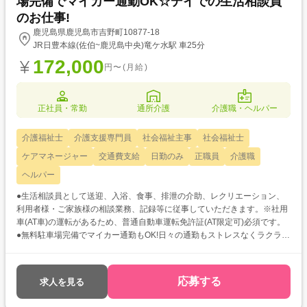
場完備でマイカー通勤OK☆デイでの生活相談員
のお仕事!
鹿児島県鹿児島市吉野町10877-18
JR日豊本線(佐伯~鹿児島中央)竜ケ水駅 車25分
172,000
円〜(月給)
正社員・常勤
通所介護
介護職・ヘルパー
介護福祉士
介護支援専門員
社会福祉主事
社会福祉士
ケアマネージャー
交通費支給
日勤のみ
正職員
介護職
ヘルパー
●生活相談員として送迎、入浴、食事、排泄の介助、レクリエーション、
利用者様・ご家族様の相談業務、記録等に従事していただきます。※社用
車(AT車)の運転があるため、普通自動車運転免許証(AT限定可)必須です。
●無料駐車場完備でマイカー通勤もOK!日々の通勤もストレスなくラクラク
です♪ ●昇給制度、賞与の支給実績あり◎日々の頑張りをしっかりと評価し
てもらえるため、モチベーション維持に繋がりますよ!
応募する
求人を見る