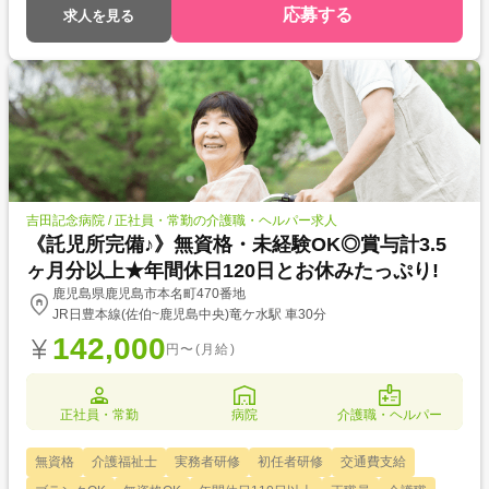
応募する
求人を見る
吉田記念病院 / 正社員・常勤の介護職・ヘルパー求人
《託児所完備♪》無資格・未経験OK◎賞与計3.5
ヶ月分以上★年間休日120日とお休みたっぷり!
鹿児島県鹿児島市本名町470番地
JR日豊本線(佐伯~鹿児島中央)竜ケ水駅 車30分
142,000
円〜(月給)
正社員・常勤
病院
介護職・ヘルパー
無資格
介護福祉士
実務者研修
初任者研修
交通費支給