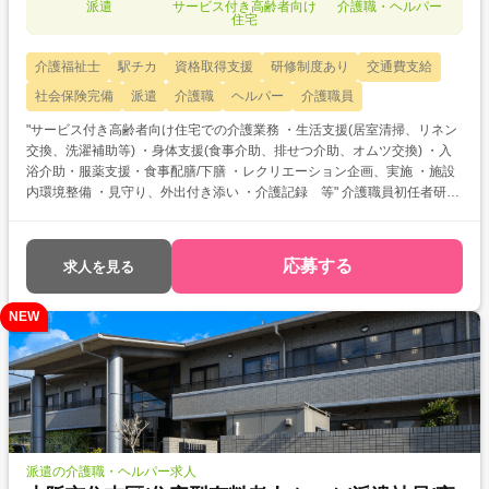
派遣
サービス付き高齢者向け
介護職・ヘルパー
住宅
介護福祉士
駅チカ
資格取得支援
研修制度あり
交通費支給
社会保険完備
派遣
介護職
ヘルパー
介護職員
"サービス付き高齢者向け住宅での介護業務 ・生活支援(居室清掃、リネン
交換、洗濯補助等) ・身体支援(食事介助、排せつ介助、オムツ交換) ・入
浴介助・服薬支援・食事配膳/下膳 ・レクリエーション企画、実施 ・施設
内環境整備 ・見守り、外出付き添い ・介護記録 等" 介護職員初任者研
修・実務者研修をお持ちの方を対象とした求人です！ 次のようなご希望が
ある方におすすめ ・資格を活かして働きたい ・介護福祉士を目指してい
る ・自分に合った介護施設が知りたい
応募する
求人を見る
NEW
派遣の介護職・ヘルパー求人