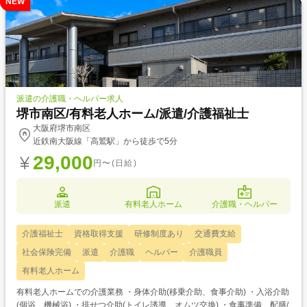
NEW
派遣の介護職・ヘルパー求人
堺市南区/有料老人ホーム/派遣/介護福祉士
大阪府堺市南区
近鉄南大阪線「高鷲駅」から徒歩で5分
29,000
円〜(日給)
派遣
有料老人ホーム
介護職・ヘルパー
介護福祉士
資格取得支援
研修制度あり
交通費支給
社会保険完備
派遣
介護職
ヘルパー
介護職員
有料老人ホーム
有料老人ホームでの介護業務 ・身体介助(移乗介助、食事介助) ・入浴介助
(個浴、機械浴) ・排せつ介助(トイレ誘導、オムツ交換) ・食事準備、配膳/