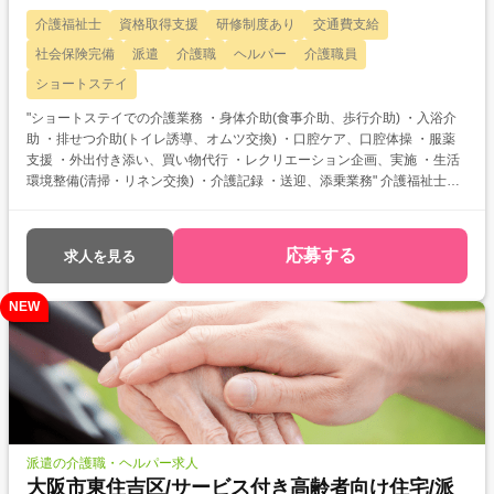
介護福祉士
資格取得支援
研修制度あり
交通費支給
社会保険完備
派遣
介護職
ヘルパー
介護職員
ショートステイ
"ショートステイでの介護業務 ・身体介助(食事介助、歩行介助) ・入浴介
助 ・排せつ介助(トイレ誘導、オムツ交換) ・口腔ケア、口腔体操 ・服薬
支援 ・外出付き添い、買い物代行 ・レクリエーション企画、実施 ・生活
環境整備(清掃・リネン交換) ・介護記録 ・送迎、添乗業務" 介護福祉士を
お持ちの方を対象とした求人です！ 次のようなご希望がある方におすすめ
・待遇アップ(介福取得を期に転職したい) ・経験値アップ (未経験の施設
で働きたい) ・対人スキルアップ (幅広20代～60代活躍中の職場でコミュ
応募する
求人を見る
ニケーション力を磨きたい)
NEW
派遣の介護職・ヘルパー求人
大阪市東住吉区/サービス付き高齢者向け住宅/派