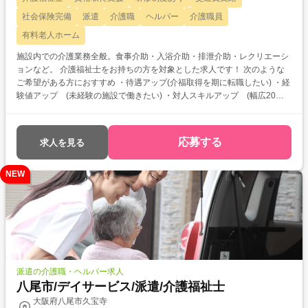
社会保険完備
派遣
介護職
ヘルパー
介護職員
有料老人ホーム
施設内での介護業務全般。食事介助・入浴介助・排泄介助・レクリエーシ
ョンなど。 介護福祉士をお持ちの方を対象とした求人です！ 次のような
ご希望がある方におすすめ ・待遇アップ(介福取得を期に転職したい) ・経
験値アップ (未経験の施設で働きたい) ・対人スキルアップ (幅広20代
～60代活躍中の職場でコミュニケーション力を磨きたい)
応募する
求人を見る
NEW
派遣の介護職・ヘルパー求人
八尾市/デイサービス/派遣/介護福祉士
大阪府八尾市久宝寺