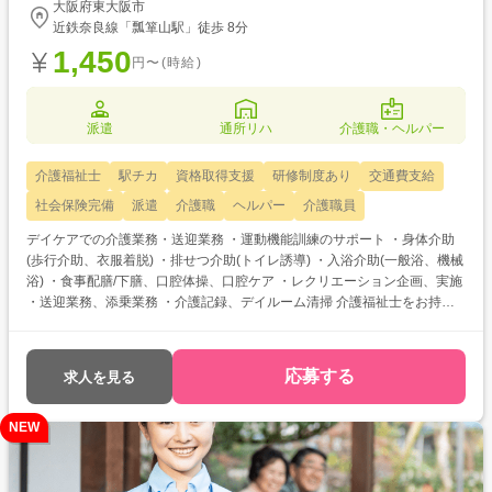
大阪府東大阪市
近鉄奈良線「瓢箪山駅」徒歩 8分
1,450
円〜(時給)
派遣
通所リハ
介護職・ヘルパー
介護福祉士
駅チカ
資格取得支援
研修制度あり
交通費支給
社会保険完備
派遣
介護職
ヘルパー
介護職員
デイケアでの介護業務・送迎業務 ・運動機能訓練のサポート ・身体介助
(歩行介助、衣服着脱) ・排せつ介助(トイレ誘導) ・入浴介助(一般浴、機械
浴) ・食事配膳/下膳、口腔体操、口腔ケア ・レクリエーション企画、実施
・送迎業務、添乗業務 ・介護記録、デイルーム清掃 介護福祉士をお持ち
の方を対象とした求人です！ 次のようなご希望がある方におすすめ ・待
遇アップ(介福取得を期に転職したい) ・経験値アップ (未経験の施設で働
きたい) ・対人スキルアップ (幅広20代～60代活躍中の職場でコミュニケ
応募する
求人を見る
ーション力を磨きたい)
NEW