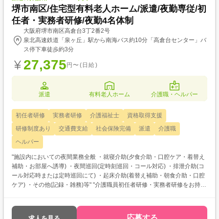
堺市南区/住宅型有料老人ホーム/派遣/夜勤専従/初
任者・実務者研修/夜勤4名体制
大阪府堺市南区高倉台3丁2番2号
泉北高速鉄道「泉ヶ丘」駅から南海バス約10分「高倉台センター」バ
ス停下車徒歩約3分
27,375
円〜(日給)
派遣
有料老人ホーム
介護職・ヘルパー
初任者研修
実務者研修
介護福祉士
資格取得支援
研修制度あり
交通費支給
社会保険完備
派遣
介護職
ヘルパー
"施設内においての夜間業務全般 ・就寝介助(夕食介助・口腔ケア・着替え
補助・お部屋へ誘導) ・夜間巡回(定時刻巡回・コール対応) ・排泄介助(コ
ール対応時または定時巡回にて) ・起床介助(着替え補助・朝食介助・口腔
ケア) ・その他(記録・雑務)等" "介護職員初任者研修・実務者研修をお持ち
の方を対象とした求人です！ 次のようなご希望がある方におすすめ ・資
格を活かして働きたい ・介護福祉士を目指している ・自分に合った介護
施設が知りたい "
応募する
求人を見る