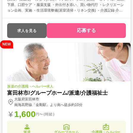
下膳、口腔ケア ・服薬支援 ・外出付き添い、買い物代行 ・レクリエーシ
ョン企画、実施 ・生活環境整備(居室清掃・リネン交換) ・介護記録 介護
福祉士をお持ちの方を対象とした求人です！ 次のようなご希望がある方に
おすすめ ・待遇アップ(介福取得を期に転職したい) ・経験値アップ (未
経験の施設で働きたい) ・対人スキルアップ (幅広20代～60代活躍中の職
応募する
求人を見る
場でコミュニケーション力を磨きたい)
NEW
派遣の介護職・ヘルパー求人
富田林市/グループホーム/派遣/介護福祉士
大阪府富田林市
南海高野線「金剛駅」より南へ徒歩約10分
1,600
円〜(時給)
派遣
グループホーム
介護職・ヘルパー