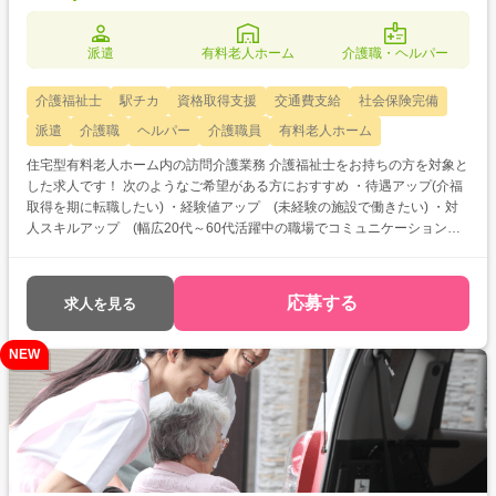
派遣
有料老人ホーム
介護職・ヘルパー
介護福祉士
駅チカ
資格取得支援
交通費支給
社会保険完備
派遣
介護職
ヘルパー
介護職員
有料老人ホーム
住宅型有料老人ホーム内の訪問介護業務 介護福祉士をお持ちの方を対象と
した求人です！ 次のようなご希望がある方におすすめ ・待遇アップ(介福
取得を期に転職したい) ・経験値アップ (未経験の施設で働きたい) ・対
人スキルアップ (幅広20代～60代活躍中の職場でコミュニケーション力
を磨きたい)
応募する
求人を見る
NEW