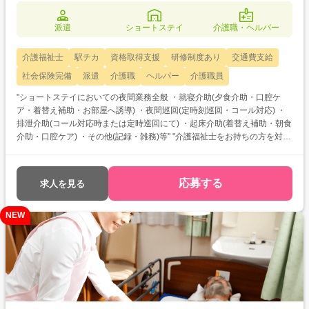
派遣
ショートステイ
介護職・ヘルパー
介護福祉士
駅チカ
資格取得支援
研修制度あり
交通費支給
社会保険完備
派遣
介護職
ヘルパー
介護職員
"ショートステイにおいての夜間業務全般 ・就寝介助(夕食介助・口腔ケ
ア・着替え補助・お部屋へ誘導) ・夜間巡回(定時刻巡回・コール対応) ・
排泄介助(コール対応時または定時巡回にて) ・起床介助(着替え補助・朝食
介助・口腔ケア) ・その他(記録・雑務)等" "介護福祉士をお持ちの方を対象
とした求人です！ 次のようなご希望がある方におすすめ ・待遇アップ(介
福取得を期に転職したい) ・経験値アップ (未経験の施設で働きたい) ・
対人スキルアップ (幅広20代～60代活躍中の職場でコミュニケーション
応募する
求人を見る
力を磨きたい)"
NEW