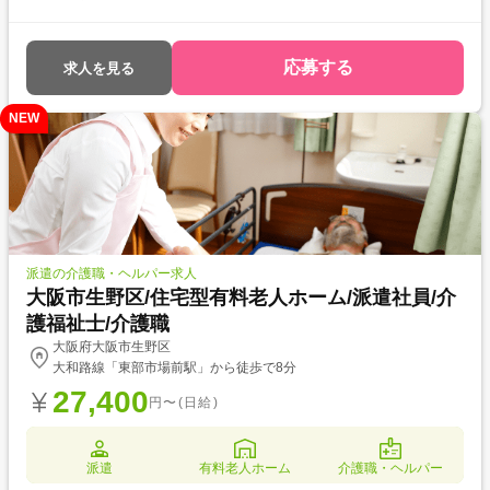
です！ 次のようなご希望がある方におすすめ ・待遇アップ(介福取得を期
に転職したい) ・経験値アップ (未経験の施設で働きたい) ・対人スキル
アップ (幅広20代～60代活躍中の職場でコミュニケーション力を磨きた
応募する
求人を見る
い)
NEW
派遣の介護職・ヘルパー求人
大阪市生野区/住宅型有料老人ホーム/派遣社員/介
護福祉士/介護職
大阪府大阪市生野区
大和路線「東部市場前駅」から徒歩で8分
27,400
円〜(日給)
派遣
有料老人ホーム
介護職・ヘルパー