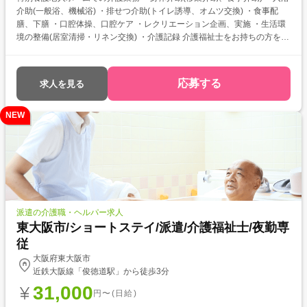
介助(一般浴、機械浴) ・排せつ介助(トイレ誘導、オムツ交換) ・食事配
膳、下膳 ・口腔体操、口腔ケア ・レクリエーション企画、実施 ・生活環
境の整備(居室清掃・リネン交換) ・介護記録 介護福祉士をお持ちの方を対
象とした求人です！ 次のようなご希望がある方におすすめ ・待遇アップ
(介福取得を期に転職したい) ・経験値アップ (未経験の施設で働きたい)
・対人スキルアップ (幅広20代～60代活躍中の職場でコミュニケーショ
応募する
求人を見る
ン力を磨きたい)
NEW
派遣の介護職・ヘルパー求人
東大阪市/ショートステイ/派遣/介護福祉士/夜勤専
従
大阪府東大阪市
近鉄大阪線「俊徳道駅」から徒歩3分
31,000
円〜(日給)