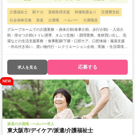
介護福祉士
駅チカ
資格取得支援
研修制度あり
交通費支給
社会保険完備
派遣
介護職
ヘルパー
介護職員
グループホームでの介護業務 ・身体介助(食事介助、歩行介助) ・入浴介
助・排せつ介助(トイレ誘導、オムツ交換) ・調理業務、食材買い出し、洗
濯などの生活支援業務 ・食事配膳/下膳・口腔ケア、口腔体操・服薬支援
・外出付き添い、買い物代行・レクリエーション企画、実施 ・生活環境整
備(居室清掃・リネン交換) ・介護記録 など 介護福祉士をお持ちの方を対
象とした求人です！ 次のようなご希望がある方におすすめ ・待遇アップ
(介福取得を期に転職したい) ・経験値アップ (未経験の施設で働きたい)
応募する
求人を見る
・対人スキルアップ (幅広20代～60代活躍中の職場でコミュニケーショ
ン力を磨きたい)
NEW
派遣の介護職・ヘルパー求人
東大阪市/デイケア/派遣/介護福祉士