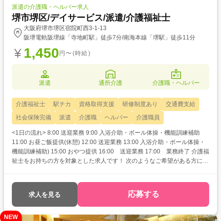
派遣の介護職・ヘルパー求人
堺市堺区/デイサービス/派遣/介護福祉士
大阪府堺市堺区宿院町西3-1-13
阪堺電軌阪堺線「寺地町駅」徒歩7分/南海本線「堺駅」徒歩11分
1,450
円〜(時給)
派遣
通所介護
介護職・ヘルパー
介護福祉士
駅チカ
資格取得支援
研修制度あり
交通費支給
社会保険完備
派遣
介護職
ヘルパー
介護職員
<1日の流れ> 8:00 送迎業務 9:00 入浴介助・ボール体操・機能訓練補助
11:00 お昼ご飯提供(休憩) 12:00 送迎業務 13:00 入浴介助・ボール体操・
機能訓練補助) 15:00 おやつ提供 16:00 送迎業務 17:00 業務終了 介護福
祉士をお持ちの方を対象とした求人です！ 次のようなご希望がある方にお
すすめ ・待遇アップ(介福取得を期に転職したい) ・経験値アップ (未経
験の施設で働きたい) ・対人スキルアップ (幅広20代～60代活躍中の職場
でコミュニケーション力を磨きたい)
応募する
求人を見る
NEW