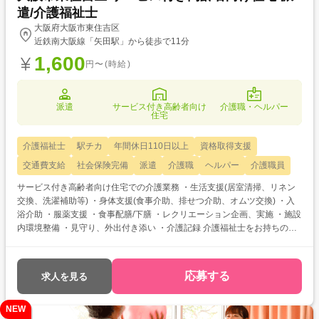
遣/介護福祉士
大阪府大阪市東住吉区
近鉄南大阪線「矢田駅」から徒歩で11分
1,600
円〜(時給)
派遣
サービス付き高齢者向け
介護職・ヘルパー
住宅
介護福祉士
駅チカ
年間休日110日以上
資格取得支援
交通費支給
社会保険完備
派遣
介護職
ヘルパー
介護職員
サービス付き高齢者向け住宅での介護業務 ・生活支援(居室清掃、リネン
交換、洗濯補助等) ・身体支援(食事介助、排せつ介助、オムツ交換) ・入
浴介助 ・服薬支援 ・食事配膳/下膳 ・レクリエーション企画、実施 ・施設
内環境整備 ・見守り、外出付き添い ・介護記録 介護福祉士をお持ちの方
を対象とした求人です！ 次のようなご希望がある方におすすめ ・待遇ア
ップ(介福取得を期に転職したい) ・経験値アップ (未経験の施設で働きた
い) ・対人スキルアップ (幅広20代～60代活躍中の職場でコミュニケーシ
応募する
求人を見る
ョン力を磨きたい)
NEW