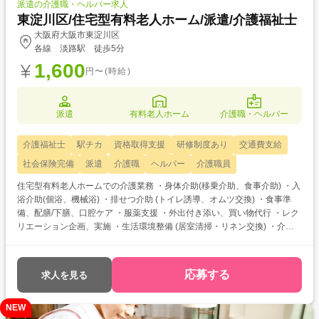
派遣の介護職・ヘルパー求人
東淀川区/住宅型有料老人ホーム/派遣/介護福祉士
大阪府大阪市東淀川区
各線 淡路駅 徒歩5分
1,600
円〜(時給)
派遣
有料老人ホーム
介護職・ヘルパー
介護福祉士
駅チカ
資格取得支援
研修制度あり
交通費支給
社会保険完備
派遣
介護職
ヘルパー
介護職員
住宅型有料老人ホームでの介護業務 ・身体介助(移乗介助、食事介助) ・入
浴介助(個浴、機械浴) ・排せつ介助 (トイレ誘導、オムツ交換) ・食事準
備、配膳/下膳、口腔ケア ・服薬支援 ・外出付き添い、買い物代行 ・レク
リエーション企画、実施 ・生活環境整備 (居室清掃・リネン交換) ・介護
記録 など
応募する
求人を見る
NEW