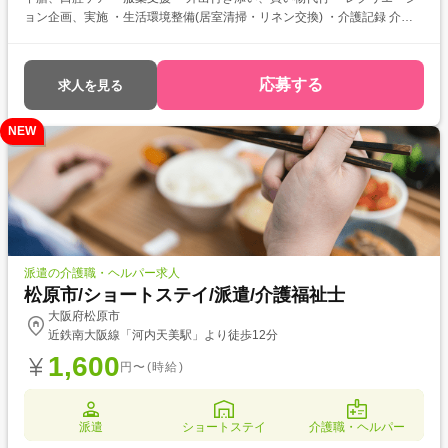
ョン企画、実施 ・生活環境整備(居室清掃・リネン交換) ・介護記録 介護
福祉士をお持ちの方を対象とした求人です！ 次のようなご希望がある方に
おすすめ ・待遇アップ(介福取得を期に転職したい) ・経験値アップ (未
経験の施設で働きたい) ・対人スキルアップ (幅広20代～60代活躍中の職
応募する
求人を見る
場でコミュニケーション力を磨きたい)
NEW
派遣の介護職・ヘルパー求人
松原市/ショートステイ/派遣/介護福祉士
大阪府松原市
近鉄南大阪線「河内天美駅」より徒歩12分
1,600
円〜(時給)
派遣
ショートステイ
介護職・ヘルパー