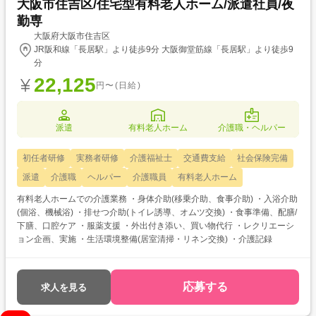
大阪市住吉区/住宅型有料老人ホーム/派遣社員/夜
勤専
大阪府大阪市住吉区
JR阪和線「長居駅」より徒歩9分 大阪御堂筋線「長居駅」より徒歩9
分
22,125
円〜(日給)
派遣
有料老人ホーム
介護職・ヘルパー
初任者研修
実務者研修
介護福祉士
交通費支給
社会保険完備
派遣
介護職
ヘルパー
介護職員
有料老人ホーム
有料老人ホームでの介護業務 ・身体介助(移乗介助、食事介助) ・入浴介助
(個浴、機械浴) ・排せつ介助(トイレ誘導、オムツ交換) ・食事準備、配膳/
下膳、口腔ケア ・服薬支援 ・外出付き添い、買い物代行 ・レクリエーシ
ョン企画、実施 ・生活環境整備(居室清掃・リネン交換) ・介護記録
応募する
求人を見る