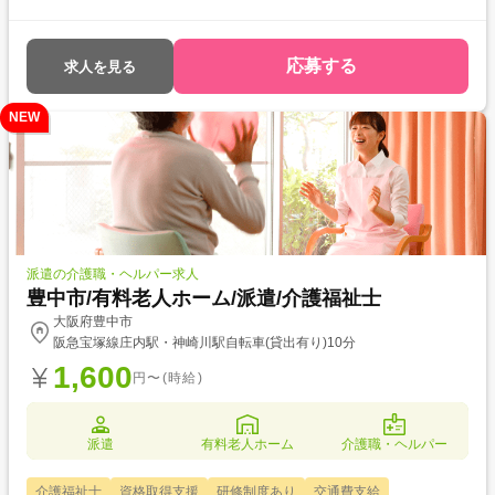
象とした求人です！ 次のようなご希望がある方におすすめ ・待遇アップ
(介福取得を期に転職したい) ・経験値アップ (未経験の施設で働きたい)
・対人スキルアップ (幅広20代～60代活躍中の職場でコミュニケーショ
応募する
求人を見る
ン力を磨きたい)
NEW
派遣の介護職・ヘルパー求人
豊中市/有料老人ホーム/派遣/介護福祉士
大阪府豊中市
阪急宝塚線庄内駅・神崎川駅自転車(貸出有り)10分
1,600
円〜(時給)
派遣
有料老人ホーム
介護職・ヘルパー
介護福祉士
資格取得支援
研修制度あり
交通費支給