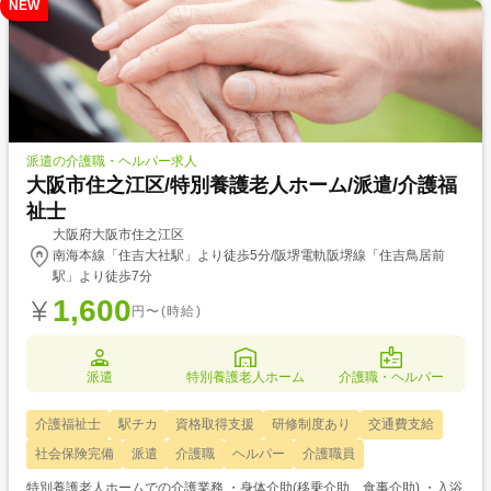
NEW
派遣の介護職・ヘルパー求人
大阪市住之江区/特別養護老人ホーム/派遣/介護福
祉士
大阪府大阪市住之江区
南海本線「住吉大社駅」より徒歩5分/阪堺電軌阪堺線「住吉鳥居前
駅」より徒歩7分
1,600
円〜(時給)
派遣
特別養護老人ホーム
介護職・ヘルパー
介護福祉士
駅チカ
資格取得支援
研修制度あり
交通費支給
社会保険完備
派遣
介護職
ヘルパー
介護職員
特別養護老人ホームでの介護業務 ・身体介助(移乗介助、食事介助) ・入浴