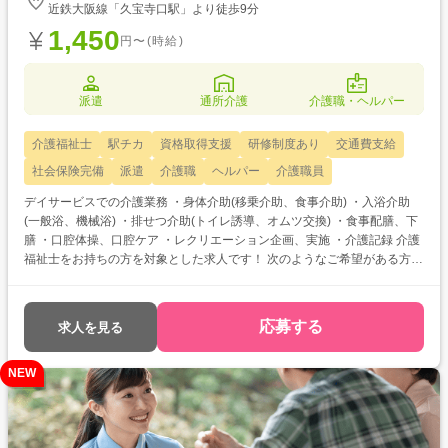
近鉄大阪線「久宝寺口駅」より徒歩9分
1,450
円〜(時給)
派遣
通所介護
介護職・ヘルパー
介護福祉士
駅チカ
資格取得支援
研修制度あり
交通費支給
社会保険完備
派遣
介護職
ヘルパー
介護職員
デイサービスでの介護業務 ・身体介助(移乗介助、食事介助) ・入浴介助
(一般浴、機械浴) ・排せつ介助(トイレ誘導、オムツ交換) ・食事配膳、下
膳 ・口腔体操、口腔ケア ・レクリエーション企画、実施 ・介護記録 介護
福祉士をお持ちの方を対象とした求人です！ 次のようなご希望がある方に
おすすめ ・待遇アップ(介福取得を期に転職したい) ・経験値アップ (未
経験の施設で働きたい) ・対人スキルアップ (幅広20代～60代活躍中の職
場でコミュニケーション力を磨きたい)
応募する
求人を見る
NEW