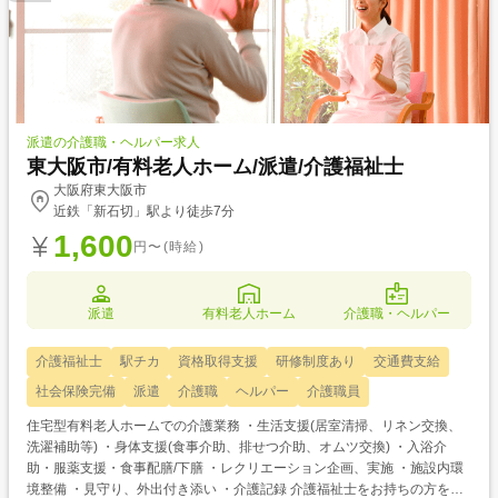
派遣の介護職・ヘルパー求人
東大阪市/有料老人ホーム/派遣/介護福祉士
大阪府東大阪市
近鉄「新石切」駅より徒歩7分
1,600
円〜(時給)
派遣
有料老人ホーム
介護職・ヘルパー
介護福祉士
駅チカ
資格取得支援
研修制度あり
交通費支給
社会保険完備
派遣
介護職
ヘルパー
介護職員
住宅型有料老人ホームでの介護業務 ・生活支援(居室清掃、リネン交換、
洗濯補助等) ・身体支援(食事介助、排せつ介助、オムツ交換) ・入浴介
助・服薬支援・食事配膳/下膳 ・レクリエーション企画、実施 ・施設内環
境整備 ・見守り、外出付き添い ・介護記録 介護福祉士をお持ちの方を対