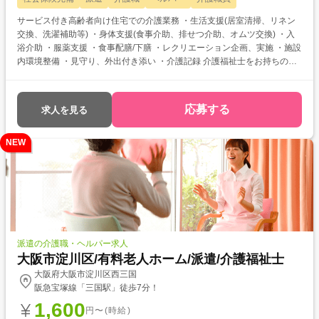
サービス付き高齢者向け住宅での介護業務 ・生活支援(居室清掃、リネン
交換、洗濯補助等) ・身体支援(食事介助、排せつ介助、オムツ交換) ・入
浴介助 ・服薬支援 ・食事配膳/下膳 ・レクリエーション企画、実施 ・施設
内環境整備 ・見守り、外出付き添い ・介護記録 介護福祉士をお持ちの方
を対象とした求人です！ 次のようなご希望がある方におすすめ ・待遇ア
ップ(介福取得を期に転職したい) ・経験値アップ (未経験の施設で働きた
い) ・対人スキルアップ (幅広20代～60代活躍中の職場でコミュニケーシ
応募する
求人を見る
ョン力を磨きたい)
NEW
派遣の介護職・ヘルパー求人
大阪市淀川区/有料老人ホーム/派遣/介護福祉士
大阪府大阪市淀川区西三国
阪急宝塚線「三国駅」徒歩7分！
1,600
円〜(時給)