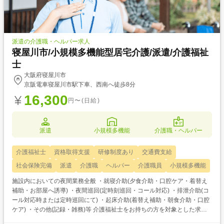
派遣の介護職・ヘルパー求人
寝屋川市/小規模多機能型居宅介護/派遣/介護福祉
士
大阪府寝屋川市
京阪電車寝屋川市駅下車、西南へ徒歩8分
16,300
円〜(日給)
派遣
小規模多機能
介護職・ヘルパー
介護福祉士
資格取得支援
研修制度あり
交通費支給
社会保険完備
派遣
介護職
ヘルパー
介護職員
小規模多機能
施設内においての夜間業務全般 ・就寝介助(夕食介助・口腔ケア・着替え
補助・お部屋へ誘導) ・夜間巡回(定時刻巡回・コール対応) ・排泄介助(コ
ール対応時または定時巡回にて) ・起床介助(着替え補助・朝食介助・口腔
ケア) ・その他(記録・雑務)等 介護福祉士をお持ちの方を対象とした求人
です！ 次のようなご希望がある方におすすめ ・待遇アップ(介福取得を期