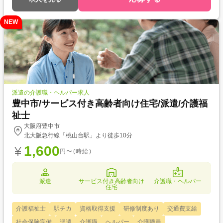
NEW
派遣の介護職・ヘルパー求人
豊中市/サービス付き高齢者向け住宅/派遣/介護福
祉士
大阪府豊中市
北大阪急行線「桃山台駅」より徒歩10分
1,600
円〜(時給)
派遣
サービス付き高齢者向け
介護職・ヘルパー
住宅
介護福祉士
駅チカ
資格取得支援
研修制度あり
交通費支給
社会保険完備
派遣
介護職
ヘルパー
介護職員