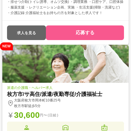
・排せつ介助(トイレ誘導、オムツ交換) ・調理業務 ・口腔ケア、口腔体操
・服薬支援 ・レクリエーション企画、実施 ・生活支援(掃除・洗濯など)
・介護記録 介護福祉士をお持ちの方を対象とした求人です！
応募する
求人を見る
NEW
派遣の介護職・ヘルパー求人
枚方市/サ高住/派遣/夜勤専従/介護福祉士
大阪府枚方市岡本町10番25号
枚方市駅徒歩5分
30,600
円〜(日給)