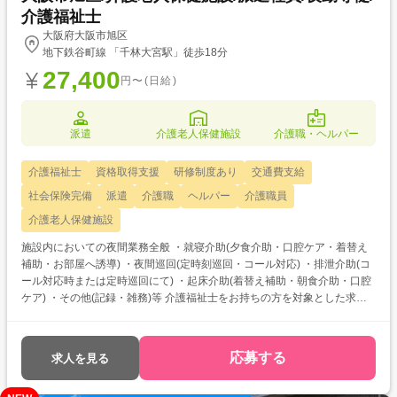
介護福祉士
大阪府大阪市旭区
地下鉄谷町線 「千林大宮駅」徒歩18分
27,400
円〜(日給)
派遣
介護老人保健施設
介護職・ヘルパー
介護福祉士
資格取得支援
研修制度あり
交通費支給
社会保険完備
派遣
介護職
ヘルパー
介護職員
介護老人保健施設
施設内においての夜間業務全般 ・就寝介助(夕食介助・口腔ケア・着替え
補助・お部屋へ誘導) ・夜間巡回(定時刻巡回・コール対応) ・排泄介助(コ
ール対応時または定時巡回にて) ・起床介助(着替え補助・朝食介助・口腔
ケア) ・その他(記録・雑務)等 介護福祉士をお持ちの方を対象とした求人
です！ 次のようなご希望がある方におすすめ ・待遇アップ(介福取得を期
に転職したい) ・経験値アップ (未経験の施設で働きたい) ・対人スキル
アップ (幅広20代～60代活躍中の職場でコミュニケーション力を磨きた
応募する
求人を見る
い)