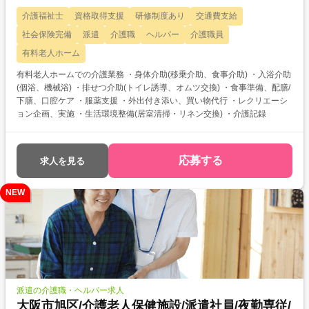
介護福祉士
資格取得支援
研修制度あり
交通費支給
社会保険完備
派遣
介護職
ヘルパー
介護職員
有料老人ホーム
有料老人ホームでの介護業務 ・身体介助(移乗介助、食事介助) ・入浴介助
(個浴、機械浴) ・排せつ介助(トイレ誘導、オムツ交換) ・食事準備、配膳/
下膳、口腔ケア ・服薬支援 ・外出付き添い、買い物代行 ・レクリエーシ
ョン企画、実施 ・生活環境整備(居室清掃・リネン交換) ・介護記録
応募する
求人を見る
NEW
派遣の介護職・ヘルパー求人
大阪市旭区/介護老人保健施設/派遣社員/夜勤専従/