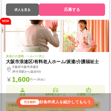
に転職したい) ・経験値アップ (未経験の施設で働きたい) ・対人スキル
アップ (幅広20代～60代活躍中の職場でコミュニケーション力を磨きた
応募する
求人を見る
い)
NEW
派遣の介護職・ヘルパー求人
大阪市浪速区/有料老人ホーム/派遣/介護福祉士
大阪府大阪市浪速区
JR今宮駅から徒歩5分
1,600
円〜(時給)
派遣
有料老人ホーム
介護職・ヘルパー
好条件求人を紹介してもらう
完全無料
介護福祉士
駅チカ
資格取得支援
交通費支給
社会保険完備