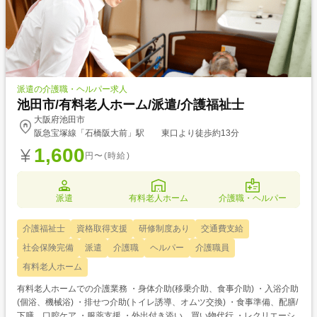
派遣の介護職・ヘルパー求人
池田市/有料老人ホーム/派遣/介護福祉士
大阪府池田市
阪急宝塚線「石橋阪大前」駅 東口より徒歩約13分
1,600
円〜(時給)
派遣
有料老人ホーム
介護職・ヘルパー
介護福祉士
資格取得支援
研修制度あり
交通費支給
社会保険完備
派遣
介護職
ヘルパー
介護職員
有料老人ホーム
有料老人ホームでの介護業務 ・身体介助(移乗介助、食事介助) ・入浴介助
(個浴、機械浴) ・排せつ介助(トイレ誘導、オムツ交換) ・食事準備、配膳/
下膳、口腔ケア ・服薬支援 ・外出付き添い、買い物代行 ・レクリエーシ