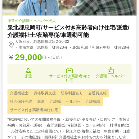
派遣の介護職・ヘルパー求人
泉北郡忠岡町/サービス付き高齢者向け住宅/派遣/
介護福祉士/夜勤専従/車通勤可能
大阪府泉北郡忠岡町北出2-20-32
・南海本線「忠岡駅」徒歩20分 ・JR阪和線「和泉府中駅」徒歩28分
29,000
円〜(日給)
派遣
サービス付き高齢者向け
介護職・ヘルパー
住宅
介護福祉士
資格取得支援
研修制度あり
交通費支給
社会保険完備
派遣
介護職
ヘルパー
介護職員
サービス付き高齢者向け住宅
"施設内においての夜間業務全般 ・就寝介助(夕食介助・口腔ケア・着替え
補助・お部屋へ誘導) ・夜間巡回(定時刻巡回・コール対応) ・排泄介助(コ
ール対応時または定時巡回にて) ・起床介助(着替え補助・朝食介助・口腔
ケア) ・その他(記録・雑務)等" 介護福祉士をお持ちの方を対象とした求人