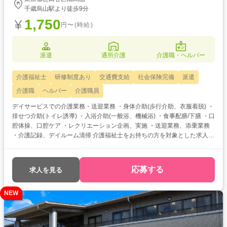
千歳烏山駅より徒歩9分
1,750
円〜(時給)
派遣
通所介護
介護職・ヘルパー
介護福祉士
研修制度あり
交通費支給
社会保険完備
派遣
介護職
ヘルパー
介護職員
デイサービスでの介護業務・送迎業務 ・身体介助(歩行介助、衣服着脱) ・
排せつ介助(トイレ誘導) ・入浴介助(一般浴、機械浴) ・食事配膳/下膳 ・口
腔体操、口腔ケア ・レクリエーション企画、実施 ・送迎業務、添乗業務
・介護記録、デイルーム清掃 介護福祉士をお持ちの方を対象とした求人で
す！ 次のようなご希望がある方におすすめ ・待遇アップ(介福取得を期に
転職したい) ・経験値アップ (未経験の施設で働きたい) ・対人スキルア
ップ (幅広20代～60代活躍中の職場でコミュニケーション力を磨きたい)
応募する
求人を見る
NEW