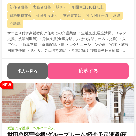
初任者研修
実務者研修
駅チカ
年間休日110日以上
資格取得支援
研修制度あり
交通費支給
社会保険完備
派遣
介護職
サービス付き高齢者向け住宅での介護業務 ・生活支援(居室清掃、リネン
交換、洗濯補助等) ・身体支援(食事介助、排せつ介助、オムツ交換) ・入
浴介助 ・服薬支援 ・食事配膳/下膳 ・レクリエーション企画、実施 ・施設
内環境整備 ・見守り、外出付き添い ・介護記録 介護職員初任者研修・実
務者研修をお持ちの方を対象とした求人です！ 次のようなご希望がある方
におすすめ ・資格を活かして働きたい ・介護福祉士を目指している ・自
分に合った介護施設が知りたい
応募する
求人を見る
NEW
派遣の介護職・ヘルパー求人
世田谷区宇奈根/グループホーム/紹介予定派遣/夜