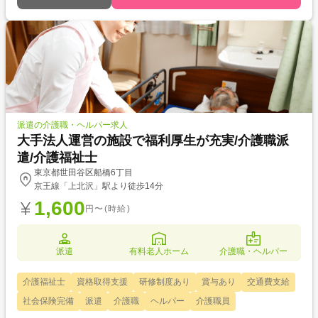
派遣の介護職・ヘルパー求人
大手法人運営の施設で福利厚生が充実/介護職派
遣/介護福祉士
東京都世田谷区船橋6丁目
京王線「上北沢」駅より徒歩14分
1,600
円〜(時給)
派遣
有料老人ホーム
介護職・ヘルパー
介護福祉士
資格取得支援
研修制度あり
賞与あり
交通費支給
社会保険完備
派遣
介護職
ヘルパー
介護職員