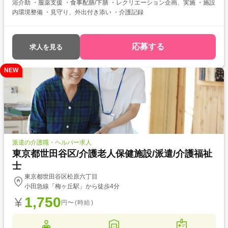
浴介助 ・服薬支援 ・食事配膳/下膳 ・レクリエーション企画、実施 ・施設
内環境整備 ・見守り、外出付き添い ・介護記録
応募する
求人を見る
NEW
派遣の介護職・ヘルパー求人
東京都世田谷区/介護老人保健施設/派遣/介護福祉
士
東京都世田谷区松原六丁目
小田急線「梅ヶ丘駅」から徒歩4分
1,750
円〜(時給)