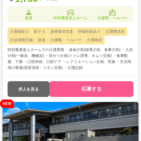
派遣
特別養護老人ホーム
介護職・ヘルパー
介護福祉士
駅チカ
資格取得支援
研修制度あり
交通費支給
社会保険完備
派遣
介護職
ヘルパー
介護職員
特別養護老人ホームでの介護業務 ・身体介助(移乗介助、食事介助) ・入浴
介助(一般浴、機械浴) ・排せつ介助(トイレ誘導、オムツ交換) ・食事配
膳、下膳 ・口腔体操、口腔ケア ・レクリエーション企画、実施 ・生活環
境の整備(居室清掃・リネン交換) ・介護記録
応募する
求人を見る
NEW