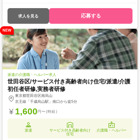
め ・資格を活かして働きたい ・介護福祉士を目指している ・自分に合っ
た介護施設が知りたい
応募する
求人を見る
NEW
派遣の介護職・ヘルパー求人
世田谷区/サービス付き高齢者向け住宅/派遣/介護
初任者研修,実務者研修
東京都世田谷区南烏山
京王線「千歳烏山駅」南口から徒5分
1,600
円〜(時給)
派遣
サービス付き高齢者向け
介護職・ヘルパー
住宅