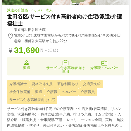
派遣の介護職・ヘルパー求人
世田谷区/サービス付き高齢者向け住宅/派遣/介護
福祉士
東京都世田谷区大蔵
電車:小田急 成城学園前駅からバスで8分バス降車後5分/ その他:小田
急線 祖師谷大蔵駅から徒歩22分
31,690
円〜(日給)
派遣
サービス付き高齢者向け
介護職・ヘルパー
住宅
介護福祉士
資格取得支援
研修制度あり
交通費支給
社会保険完備
派遣
介護職
ヘルパー
介護職員
サービス付き高齢者向け住宅
サービス付き高齢者向け住宅での介護業務 ・生活支援(居室清掃、リネン
交換、洗濯補助等) ・身体支援(食事介助、排せつ介助、オムツ交換) ・入
浴介助 ・服薬支援 ・食事配膳/下膳 ・レクリエーション企画、実施 ・施設
内環境整備 ・見守り、外出付き添い ・介護記録 介護福祉士をお持ちの方