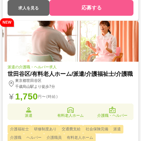
応募する
求人を見る
NEW
派遣の介護職・ヘルパー求人
世田谷区/有料老人ホーム/派遣/介護福祉士/介護職
東京都世田谷区
千歳烏山駅より徒歩7分
1,750
円〜(時給)
派遣
有料老人ホーム
介護職・ヘルパー
介護福祉士
研修制度あり
交通費支給
社会保険完備
派遣
介護職
ヘルパー
介護職員
有料老人ホーム