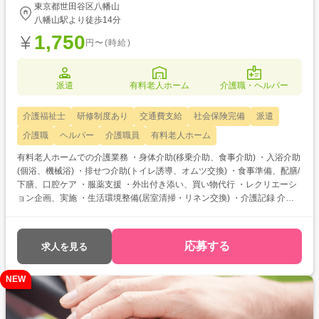
東京都世田谷区八幡山
八幡山駅より徒歩14分
1,750
円〜(時給)
派遣
有料老人ホーム
介護職・ヘルパー
介護福祉士
研修制度あり
交通費支給
社会保険完備
派遣
介護職
ヘルパー
介護職員
有料老人ホーム
有料老人ホームでの介護業務 ・身体介助(移乗介助、食事介助) ・入浴介助
(個浴、機械浴) ・排せつ介助(トイレ誘導、オムツ交換) ・食事準備、配膳/
下膳、口腔ケア ・服薬支援 ・外出付き添い、買い物代行 ・レクリエーシ
ョン企画、実施 ・生活環境整備(居室清掃・リネン交換) ・介護記録 介護
福祉士をお持ちの方を対象とした求人です！ 次のようなご希望がある方に
おすすめ ・待遇アップ(介福取得を期に転職したい) ・経験値アップ (未
経験の施設で働きたい) ・対人スキルアップ (幅広20代～60代活躍中の職
応募する
求人を見る
場でコミュニケーション力を磨きたい)
NEW