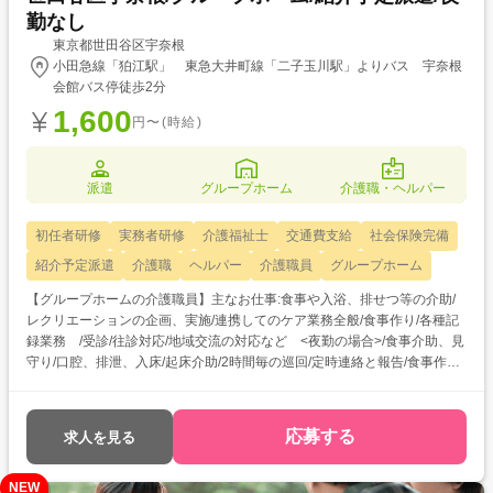
勤なし
東京都世田谷区宇奈根
小田急線「狛江駅」 東急大井町線「二子玉川駅」よりバス 宇奈根
会館バス停徒歩2分
1,600
円〜(時給)
派遣
グループホーム
介護職・ヘルパー
初任者研修
実務者研修
介護福祉士
交通費支給
社会保険完備
紹介予定派遣
介護職
ヘルパー
介護職員
グループホーム
【グループホームの介護職員】主なお仕事:食事や入浴、排せつ等の介助/
レクリエーションの企画、実施/連携してのケア業務全般/食事作り/各種記
録業務 /受診/往診対応/地域交流の対応など <夜勤の場合>/食事介助、見
守り/口腔、排泄、入床/起床介助/2時間毎の巡回/定時連絡と報告/食事作り
など
応募する
求人を見る
NEW