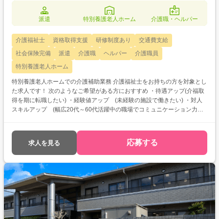
派遣
特別養護老人ホーム
介護職・ヘルパー
介護福祉士
資格取得支援
研修制度あり
交通費支給
社会保険完備
派遣
介護職
ヘルパー
介護職員
特別養護老人ホーム
特別養護老人ホームでの介護補助業務 介護福祉士をお持ちの方を対象とし
た求人です！ 次のようなご希望がある方におすすめ ・待遇アップ(介福取
得を期に転職したい) ・経験値アップ (未経験の施設で働きたい) ・対人
スキルアップ (幅広20代～60代活躍中の職場でコミュニケーション力を
磨きたい)
応募する
求人を見る