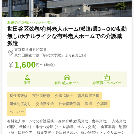
派遣の介護職・ヘルパー求人
世田谷区弦巻/有料老人ホーム/派遣/週3～OK/夜勤
無し/ホテルライクな有料老人ホームでの介護職
派遣
東京都世田谷区弦巻
東急田園都市線「駒沢大学駅」より徒歩13分
1,600
円〜(時給)
派遣
有料老人ホーム
介護職・ヘルパー
初任者研修
実務者研修
介護福祉士
資格取得支援
研修制度あり
交通費支給
社会保険完備
派遣
介護職
ヘルパー
有料老人ホームでの介護業務 ・身体介助(移乗介助、食事介助) ・入浴介助
(個浴、機械浴) ・排せつ介助 (トイレ誘導、オムツ交換) ・食事準備、配膳/
下膳、口腔ケア ・服薬支援 ・外出付き添い、買い物代行 ・レクリエーシ