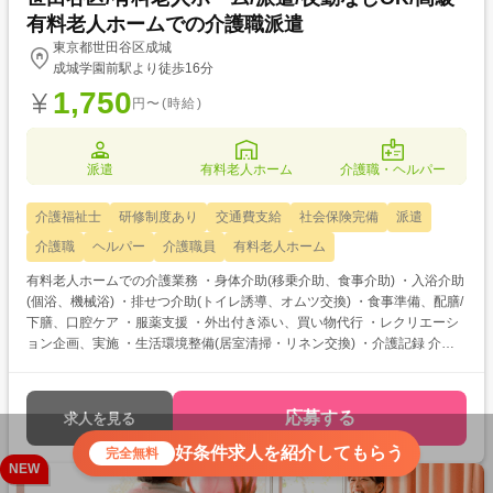
有料老人ホームでの介護職派遣
東京都世田谷区成城
成城学園前駅より徒歩16分
1,750
円〜(時給)
派遣
有料老人ホーム
介護職・ヘルパー
介護福祉士
研修制度あり
交通費支給
社会保険完備
派遣
介護職
ヘルパー
介護職員
有料老人ホーム
有料老人ホームでの介護業務 ・身体介助(移乗介助、食事介助) ・入浴介助
(個浴、機械浴) ・排せつ介助(トイレ誘導、オムツ交換) ・食事準備、配膳/
下膳、口腔ケア ・服薬支援 ・外出付き添い、買い物代行 ・レクリエーシ
ョン企画、実施 ・生活環境整備(居室清掃・リネン交換) ・介護記録 介護
福祉士をお持ちの方を対象とした求人です！ 次のようなご希望がある方に
おすすめ ・待遇アップ(介福取得を期に転職したい) ・経験値アップ (未
経験の施設で働きたい) ・対人スキルアップ (幅広20代～60代活躍中の職
応募する
求人を見る
場でコミュニケーション力を磨きたい)
好条件求人を紹介してもらう
完全無料
NEW