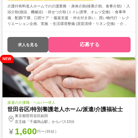
介護付有料老人ホームでの介護業務 ・身体介助(移乗介助、食事介助) ・入
浴介助(個浴、機械浴) ・排せつ介助 (トイレ誘導、オムツ交換) ・食事準
備、配膳/下膳、口腔ケア ・服薬支援 ・外出付き添い、買い物代行 ・レク
リエーション企画、実施 ・生活環境整備 (居室清掃・リネン交換) ・介護
記録
応募する
求人を見る
NEW
派遣の介護職・ヘルパー求人
世田谷区/特別養護老人ホーム/派遣/介護福祉士
東京都世田谷区給田
京王線「千歳烏山駅」からバス10分
1,600
円〜(時給)