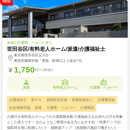
NEW
派遣の介護職・ヘルパー求人
世田谷区/有料老人ホーム/派遣/介護福祉士
東京都世田谷区玉川台
東急田園都市線「用賀」駅南口より徒歩7分
1,750
円〜(時給)
派遣
有料老人ホーム
介護職・ヘルパー
介護福祉士
駅チカ
資格取得支援
研修制度あり
交通費支給
社会保険完備
派遣
介護職
ヘルパー
介護職員
介護付き有料老人ホームでの介護業務全般 介護福祉士をお持ちの方を対象
とした求人です！ 次のようなご希望がある方におすすめ ・待遇アップ(介
福取得を期に転職したい) ・経験値アップ (未経験の施設で働きたい) ・