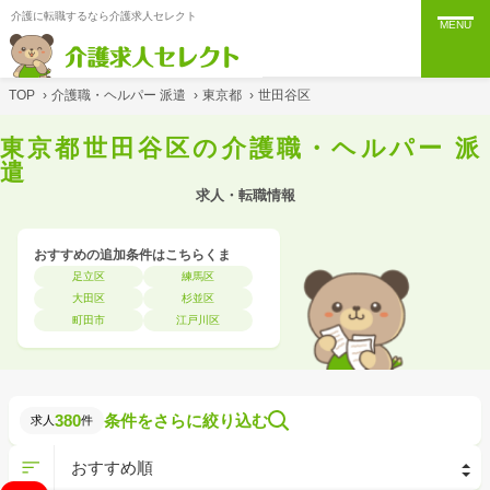
介護に転職するなら介護求人セレクト
MENU
TOP
›
介護職・ヘルパー 派遣
›
東京都
›
世田谷区
東京都世田谷区の介護職・ヘルパー 派
遣
求人・転職情報
おすすめの追加条件はこちらくま
足立区
練馬区
大田区
杉並区
町田市
江戸川区
380
条件をさらに絞り込む
求人
件