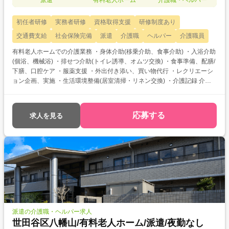
派遣
有料老人ホーム
介護職・ヘルパー
初任者研修
実務者研修
資格取得支援
研修制度あり
交通費支給
社会保険完備
派遣
介護職
ヘルパー
介護職員
有料老人ホームでの介護業務 ・身体介助(移乗介助、食事介助) ・入浴介助
(個浴、機械浴) ・排せつ介助(トイレ誘導、オムツ交換) ・食事準備、配膳/
下膳、口腔ケア ・服薬支援 ・外出付き添い、買い物代行 ・レクリエーシ
ョン企画、実施 ・生活環境整備(居室清掃・リネン交換) ・介護記録 介護
職員初任者研修・実務者研修をお持ちの方を対象とした求人です！ 次のよ
うなご希望がある方におすすめ ・資格を活かして働きたい ・介護福祉士
を目指している ・自分に合った介護施設が知りたい
応募する
求人を見る
派遣の介護職・ヘルパー求人
世田谷区八幡山/有料老人ホーム/派遣/夜勤なし