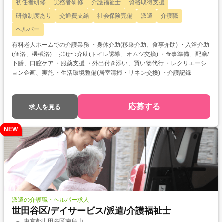
初任者研修
実務者研修
介護福祉士
資格取得支援
研修制度あり
交通費支給
社会保険完備
派遣
介護職
ヘルパー
有料老人ホームでの介護業務 ・身体介助(移乗介助、食事介助) ・入浴介助
(個浴、機械浴) ・排せつ介助(トイレ誘導、オムツ交換) ・食事準備、配膳/
下膳、口腔ケア ・服薬支援 ・外出付き添い、買い物代行 ・レクリエーシ
ョン企画、実施 ・生活環境整備(居室清掃・リネン交換) ・介護記録
応募する
求人を見る
NEW
派遣の介護職・ヘルパー求人
世田谷区/デイサービス/派遣/介護福祉士
東京都世田谷区南烏山