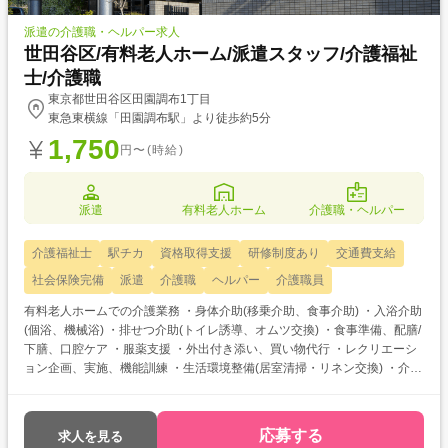
派遣の介護職・ヘルパー求人
世田谷区/有料老人ホーム/派遣スタッフ/介護福祉
士/介護職
東京都世田谷区田園調布1丁目
東急東横線「田園調布駅」より徒歩約5分
1,750
円〜(時給)
派遣
有料老人ホーム
介護職・ヘルパー
介護福祉士
駅チカ
資格取得支援
研修制度あり
交通費支給
社会保険完備
派遣
介護職
ヘルパー
介護職員
有料老人ホームでの介護業務 ・身体介助(移乗介助、食事介助) ・入浴介助
(個浴、機械浴) ・排せつ介助(トイレ誘導、オムツ交換) ・食事準備、配膳/
下膳、口腔ケア ・服薬支援 ・外出付き添い、買い物代行 ・レクリエーシ
ョン企画、実施、機能訓練 ・生活環境整備(居室清掃・リネン交換) ・介護
記録
応募する
求人を見る