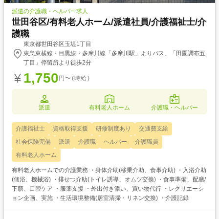
派遣の介護職・ヘルパー求人
世田谷区/有料老人ホーム/派遣社員/介護福祉士/介
護職
東京都世田谷区玉堤1丁目
東急東横線・目黒線・多摩川線「多摩川駅」よりバス、「田園調布五
丁目」停留所より徒歩2分
1,750
円〜(時給)
派遣
有料老人ホーム
介護職・ヘルパー
介護福祉士
資格取得支援
研修制度あり
交通費支給
社会保険完備
派遣
介護職
ヘルパー
介護職員
有料老人ホーム
有料老人ホームでの介護業務 ・身体介助(移乗介助、食事介助) ・入浴介助
(個浴、機械浴) ・排せつ介助(トイレ誘導、オムツ交換) ・食事準備、配膳/
下膳、口腔ケア ・服薬支援 ・外出付き添い、買い物代行 ・レクリエーシ
ョン企画、実施 ・生活環境整備(居室清掃・リネン交換) ・介護記録