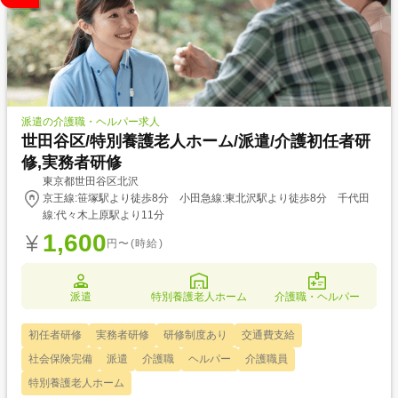
派遣の介護職・ヘルパー求人
世田谷区/特別養護老人ホーム/派遣/介護初任者研
修,実務者研修
東京都世田谷区北沢
京王線:笹塚駅より徒歩8分 小田急線:東北沢駅より徒歩8分 千代田
線:代々木上原駅より11分
1,600
円〜(時給)
派遣
特別養護老人ホーム
介護職・ヘルパー
初任者研修
実務者研修
研修制度あり
交通費支給
社会保険完備
派遣
介護職
ヘルパー
介護職員
特別養護老人ホーム