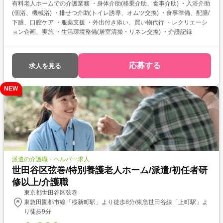
有料老人ホームでの介護業務 ・身体介助(移乗介助、食事介助) ・入浴介助
(個浴、機械浴) ・排せつ介助(トイレ誘導、オムツ交換) ・食事準備、配膳/
下膳、口腔ケア ・服薬支援 ・外出付き添い、買い物代行 ・レクリエーシ
ョン企画、実施 ・生活環境整備(居室清掃・リネン交換) ・介護記録
応募する
求人を見る
NEW
派遣の介護職・ヘルパー求人
世田谷区弦巻/特別養護老人ホーム/派遣/初任者研
修以上/介護職
東京都世田谷区弦巻
東急田園都市線「桜新町駅」より徒歩8分/東急世田谷線「上町駅」よ
り徒歩9分