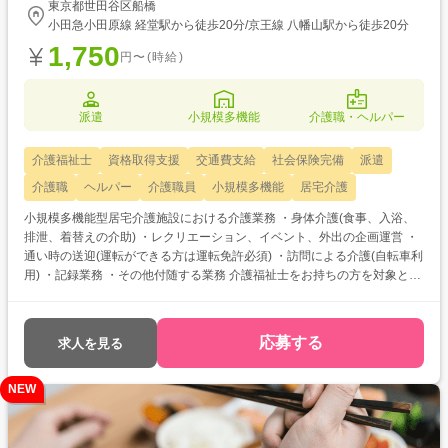
東京都世田谷区船橋
小田急小田原線 経堂駅から徒歩20分/京王線 八幡山駅から徒歩20分
1,750
円〜(時給)
派遣
小規模多機能
介護職・ヘルパー
介護福祉士
資格取得支援
交通費支給
社会保険完備
派遣
介護職
ヘルパー
介護職員
小規模多機能
居宅介護
小規模多機能型居宅介護施設における介護業務 ・身体介護(食事、入浴、
排泄、着替えの介助) ・レクリエーション、イベント、外出の企画運営 ・
通い時の送迎(運転ができる方は運転免許必須) ・訪問による介護(自転車利
用) ・記録業務 ・その他付随する業務 介護福祉士をお持ちの方を対象とし
た求人です！ 次のようなご希望がある方におすすめ ・待遇アップ(介福取
得を期に転職したい) ・経験値アップ (未経験の施設で働きたい) ・対人
スキルアップ (幅広20代～60代活躍中の職場でコミュニケーション力を
応募する
求人を見る
磨きたい)
NEW