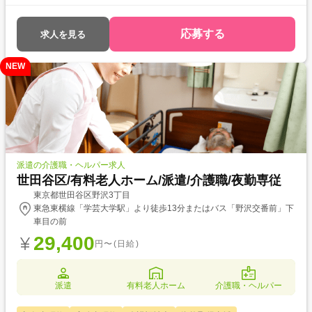
を対象とした求人です！ 次のようなご希望がある方におすすめ ・待遇ア
ップ(介福取得を期に転職したい) ・経験値アップ (未経験の施設で働きた
い) ・対人スキルアップ (幅広20代～60代活躍中の職場でコミュニケーシ
応募する
求人を見る
ョン力を磨きたい)
NEW
派遣の介護職・ヘルパー求人
世田谷区/有料老人ホーム/派遣/介護職/夜勤専従
東京都世田谷区野沢3丁目
東急東横線「学芸大学駅」より徒歩13分またはバス「野沢交番前」下
車目の前
29,400
円〜(日給)
派遣
有料老人ホーム
介護職・ヘルパー