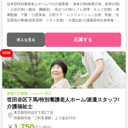
従来型特別養護老人ホームでの介護業務 ・身体介助(移乗介助、食事介助)
・入浴介助(一般浴、機械浴) ・排せつ介助(トイレ誘導、オムツ交換) ・食
事配膳、下膳 ・口腔体操、口腔ケア ・レクリエーション企画、実施 ・生
活環境の整備(居室清掃・リネン交換) ・介護記録 介護職員初任者研修・実
務者研修をお持ちの方を対象とした求人です！ 次のようなご希望がある方
におすすめ ・資格を活かして働きたい ・介護福祉士を目指している ・自
分に合った介護施設が知りたい
応募する
求人を見る
NEW
派遣の介護職・ヘルパー求人
世田谷区下馬/特別養護老人ホーム/派遣スタッフ/
介護福祉士
東京都世田谷区下馬2丁目
田園都市線「三軒茶屋駅」より徒歩10分
1,750
円〜(時給)