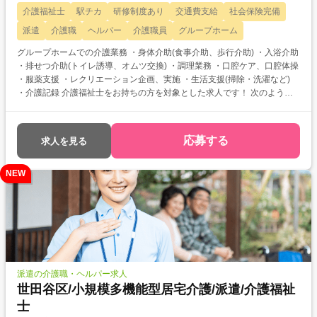
介護福祉士
駅チカ
研修制度あり
交通費支給
社会保険完備
派遣
介護職
ヘルパー
介護職員
グループホーム
グループホームでの介護業務 ・身体介助(食事介助、歩行介助) ・入浴介助
・排せつ介助(トイレ誘導、オムツ交換) ・調理業務 ・口腔ケア、口腔体操
・服薬支援 ・レクリエーション企画、実施 ・生活支援(掃除・洗濯など)
・介護記録 介護福祉士をお持ちの方を対象とした求人です！ 次のような
ご希望がある方におすすめ ・待遇アップ(介福取得を期に転職したい) ・経
験値アップ (未経験の施設で働きたい) ・対人スキルアップ (幅広20代
～60代活躍中の職場でコミュニケーション力を磨きたい)
応募する
求人を見る
NEW
派遣の介護職・ヘルパー求人
世田谷区/小規模多機能型居宅介護/派遣/介護福祉
士