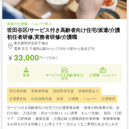
派遣の介護職・ヘルパー求人
世田谷区/サービス付き高齢者向け住宅/派遣/介護
初任者研修,実務者研修/介護職
東京都世田谷区千歳台
電車:京王 千歳烏山駅からバス6分 ※駅から徒歩17分
33,000
円〜(日給)
派遣
サービス付き高齢者向け
介護職・ヘルパー
住宅
初任者研修
実務者研修
資格取得支援
研修制度あり
交通費支給
社会保険完備
派遣
介護職
ヘルパー
介護職員
サービス付き高齢者向け住宅での介護業務全般 ・身体介助(食事介助、歩
行介助) ・入浴介助 ・排せつ介助 (トイレ誘導、オムツ交換) ・巡回 ・口腔
ケア、口腔体操 ・服薬支援 ・介護記録 介護職員初任者研修・実務者研修
をお持ちの方を対象とした求人です！ 次のようなご希望がある方におすす