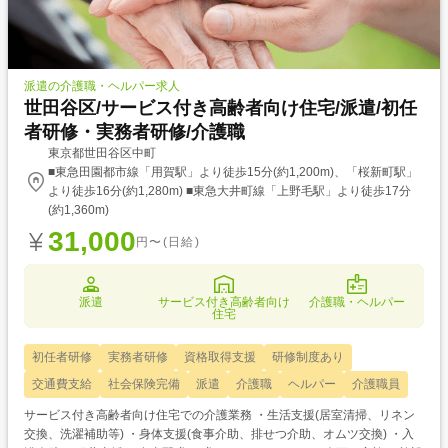
派遣の介護職・ヘルパー求人
世田谷区/サービス付き高齢者向け住宅/派遣/初任
者研修・実務者研修/介護職
東京都世田谷区中町
■東急田園都市線「用賀駅」より徒歩15分(約1,200m)、「桜新町駅」
より徒歩16分(約1,280m) ■東急大井町線「上野毛駅」より徒歩17分
(約1,360m)
31,000
円〜(日給)
派遣
サービス付き高齢者向け
介護職・ヘルパー
住宅
初任者研修
実務者研修
資格取得支援
研修制度あり
交通費支給
社会保険完備
派遣
介護職
ヘルパー
介護職員
サービス付き高齢者向け住宅での介護業務 ・生活支援(居室清掃、リネン
交換、洗濯補助等) ・身体支援(食事介助、排せつ介助、オムツ交換) ・入