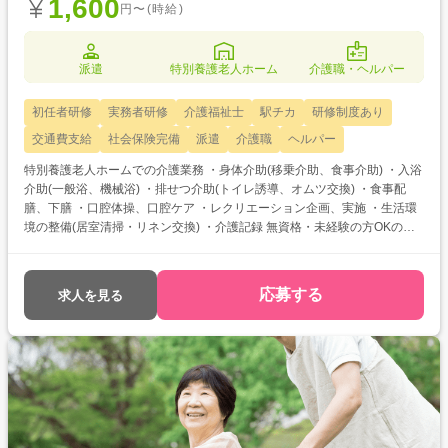
1,600
円〜(時給)
派遣
特別養護老人ホーム
介護職・ヘルパー
初任者研修
実務者研修
介護福祉士
駅チカ
研修制度あり
交通費支給
社会保険完備
派遣
介護職
ヘルパー
特別養護老人ホームでの介護業務 ・身体介助(移乗介助、食事介助) ・入浴
介助(一般浴、機械浴) ・排せつ介助(トイレ誘導、オムツ交換) ・食事配
膳、下膳 ・口腔体操、口腔ケア ・レクリエーション企画、実施 ・生活環
境の整備(居室清掃・リネン交換) ・介護記録 無資格・未経験の方OKの求
人です！ 次のようなご希望がある方におすすめ ・介護士として働きたい
・介護のお仕事について教えてほしい ・資格取得を目指している ・働く
前に職場見学がしたい
応募する
求人を見る