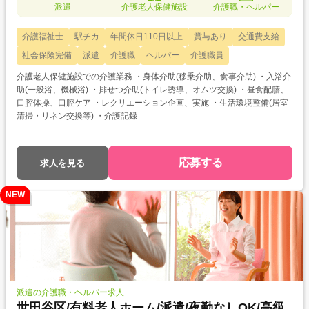
派遣
介護老人保健施設
介護職・ヘルパー
介護福祉士
駅チカ
年間休日110日以上
賞与あり
交通費支給
社会保険完備
派遣
介護職
ヘルパー
介護職員
介護老人保健施設での介護業務 ・身体介助(移乗介助、食事介助) ・入浴介
助(一般浴、機械浴) ・排せつ介助(トイレ誘導、オムツ交換) ・昼食配膳、
口腔体操、口腔ケア ・レクリエーション企画、実施 ・生活環境整備(居室
清掃・リネン交換等) ・介護記録
応募する
求人を見る
NEW
派遣の介護職・ヘルパー求人
世田谷区/有料老人ホーム/派遣/夜勤なしOK/高級