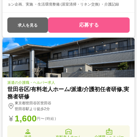
ョン企画、実施 ・生活環境整備 (居室清掃・リネン交換) ・介護記録
応募する
求人を見る
派遣の介護職・ヘルパー求人
世田谷区/有料老人ホーム/派遣/介護初任者研修,実
務者研修
東京都世田谷区世田谷
世田谷駅より徒歩2分
1,600
円〜(時給)