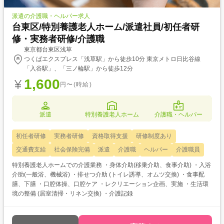
派遣の介護職・ヘルパー求人
台東区/特別養護老人ホーム/派遣社員/初任者研
修・実務者研修/介護職
東京都台東区浅草
つくばエクスプレス「浅草駅」から徒歩10分 東京メトロ日比谷線
「入谷駅」、「三ノ輪駅」から徒歩12分
1,600
円〜(時給)
派遣
特別養護老人ホーム
介護職・ヘルパー
初任者研修
実務者研修
資格取得支援
研修制度あり
交通費支給
社会保険完備
派遣
介護職
ヘルパー
介護職員
特別養護老人ホームでの介護業務 ・身体介助(移乗介助、食事介助) ・入浴
介助(一般浴、機械浴) ・排せつ介助 (トイレ誘導、オムツ交換) ・食事配
膳、下膳 ・口腔体操、口腔ケア ・レクリエーション企画、実施 ・生活環
境の整備 (居室清掃・リネン交換) ・介護記録