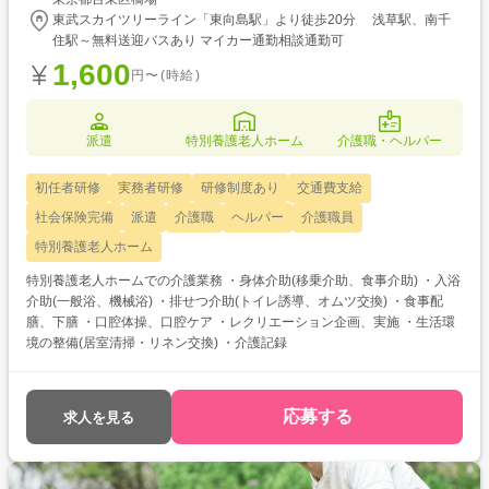
東武スカイツリーライン「東向島駅」より徒歩20分 浅草駅、南千
住駅～無料送迎バスあり マイカー通勤相談通勤可
1,600
円〜(時給)
派遣
特別養護老人ホーム
介護職・ヘルパー
初任者研修
実務者研修
研修制度あり
交通費支給
社会保険完備
派遣
介護職
ヘルパー
介護職員
特別養護老人ホーム
特別養護老人ホームでの介護業務 ・身体介助(移乗介助、食事介助) ・入浴
介助(一般浴、機械浴) ・排せつ介助(トイレ誘導、オムツ交換) ・食事配
膳、下膳 ・口腔体操、口腔ケア ・レクリエーション企画、実施 ・生活環
境の整備(居室清掃・リネン交換) ・介護記録
応募する
求人を見る