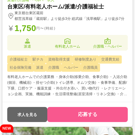
派遣の介護職・ヘルパー求人
台東区/有料老人ホーム/派遣/介護福祉士
東京都台東区蔵前
都営浅草線「蔵前駅」より徒歩3分 総武線「浅草橋駅」より徒歩7分
1,750
円〜(時給)
派遣
有料老人ホーム
介護職・ヘルパー
介護福祉士
駅チカ
資格取得支援
研修制度あり
交通費支給
社会保険完備
派遣
介護職
ヘルパー
介護職員
有料老人ホームでの介護業務 ・身体介助(移乗介助、食事介助) ・入浴介助
(個浴、機械浴) ・排せつ介助(トイレ誘導、オムツ交換) ・食事準備、配膳/
下膳、口腔ケア ・服薬支援 ・外出付き添い、買い物代行 ・レクリエーシ
ョン企画、実施、機能訓練 ・生活環境整備(居室清掃・リネン交換) ・介護
記録 介護福祉士をお持ちの方を対象とした求人です！ 次のようなご希望
がある方におすすめ ・待遇アップ(介福取得を期に転職したい) ・経験値ア
ップ (未経験の施設で働きたい) ・対人スキルアップ (幅広20代～60代
応募する
求人を見る
活躍中の職場でコミュニケーション力を磨きたい)
NEW