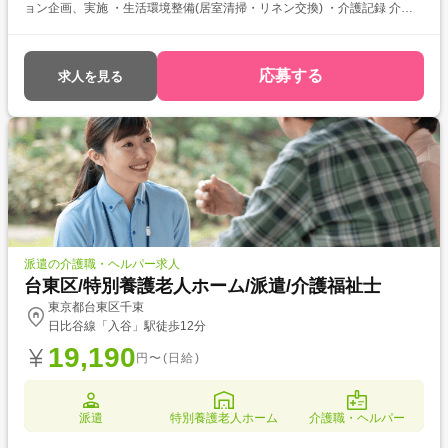
ョン企画、実施 ・生活環境整備(居室清掃・リネン交換) ・介護記録 介護
福祉士をお持ちの方を対象とした求人です！ 次のようなご希望がある方に
おすすめ ・待遇アップ(介福取得を期に転職したい) ・経験値アップ (未
経験の施設で働きたい) ・対人スキルアップ (幅広20代～60代活躍中の職
応募する
求人を見る
場でコミュニケーション力を磨きたい)
派遣の介護職・ヘルパー求人
台東区/特別養護老人ホーム/派遣/介護福祉士
東京都台東区千束
日比谷線「入谷」駅徒歩12分
19,190
円〜(日給)
派遣
特別養護老人ホーム
介護職・ヘルパー