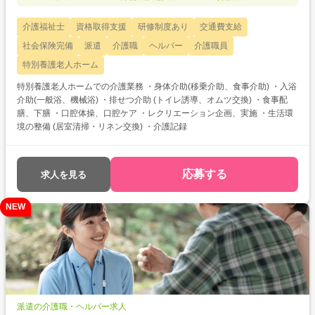
介護福祉士
資格取得支援
研修制度あり
交通費支給
社会保険完備
派遣
介護職
ヘルパー
介護職員
特別養護老人ホーム
特別養護老人ホームでの介護業務 ・身体介助(移乗介助、食事介助) ・入浴
介助(一般浴、機械浴) ・排せつ介助 (トイレ誘導、オムツ交換) ・食事配
膳、下膳 ・口腔体操、口腔ケア ・レクリエーション企画、実施 ・生活環
境の整備 (居室清掃・リネン交換) ・介護記録
応募する
求人を見る
NEW
派遣の介護職・ヘルパー求人