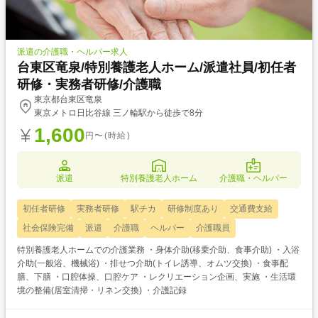
派遣の介護職・ヘルパー求人
台東区竜泉/特別養護老人ホーム/派遣社員/初任者
研修・実務者研修/介護職
東京都台東区竜泉
東京メトロ日比谷線 三ノ輪駅から徒歩で8分
1,600
円〜(時給)
派遣
特別養護老人ホーム
介護職・ヘルパー
初任者研修
実務者研修
駅チカ
研修制度あり
交通費支給
社会保険完備
派遣
介護職
ヘルパー
介護職員
特別養護老人ホームでの介護業務 ・身体介助(移乗介助、食事介助) ・入浴
介助(一般浴、機械浴) ・排せつ介助(トイレ誘導、オムツ交換) ・食事配
膳、下膳 ・口腔体操、口腔ケア ・レクリエーション企画、実施 ・生活環
境の整備(居室清掃・リネン交換) ・介護記録