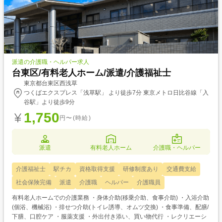
派遣の介護職・ヘルパー求人
台東区/有料老人ホーム/派遣/介護福祉士
東京都台東区西浅草
つくばエクスプレス「浅草駅」 より徒歩7分 東京メトロ日比谷線「入
谷駅」より徒歩9分
1,750
円〜(時給)
派遣
有料老人ホーム
介護職・ヘルパー
介護福祉士
駅チカ
資格取得支援
研修制度あり
交通費支給
社会保険完備
派遣
介護職
ヘルパー
介護職員
有料老人ホームでの介護業務 ・身体介助(移乗介助、食事介助) ・入浴介助
(個浴、機械浴) ・排せつ介助(トイレ誘導、オムツ交換) ・食事準備、配膳/
下膳、口腔ケア ・服薬支援 ・外出付き添い、買い物代行 ・レクリエーシ