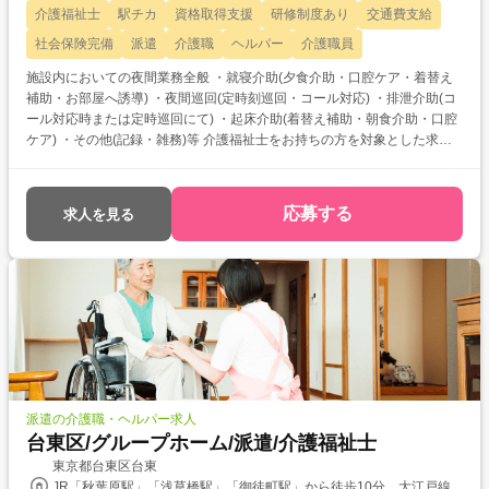
介護福祉士
駅チカ
資格取得支援
研修制度あり
交通費支給
社会保険完備
派遣
介護職
ヘルパー
介護職員
施設内においての夜間業務全般 ・就寝介助(夕食介助・口腔ケア・着替え
補助・お部屋へ誘導) ・夜間巡回(定時刻巡回・コール対応) ・排泄介助(コ
ール対応時または定時巡回にて) ・起床介助(着替え補助・朝食介助・口腔
ケア) ・その他(記録・雑務)等 介護福祉士をお持ちの方を対象とした求人
です！ 次のようなご希望がある方におすすめ ・待遇アップ(介福取得を期
に転職したい) ・経験値アップ (未経験の施設で働きたい) ・対人スキル
アップ (幅広20代～60代活躍中の職場でコミュニケーション力を磨きた
応募する
求人を見る
い)
派遣の介護職・ヘルパー求人
台東区/グループホーム/派遣/介護福祉士
東京都台東区台東
JR「秋葉原駅」「浅草橋駅」「御徒町駅」から徒歩10分、大江戸線