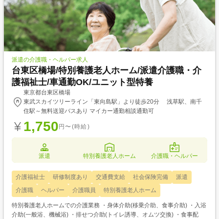
派遣の介護職・ヘルパー求人
台東区橋場/特別養護老人ホーム/派遣介護職・介
護福祉士/車通勤OK/ユニット型特養
東京都台東区橋場
東武スカイツリーライン「東向島駅」より徒歩20分 浅草駅、南千
住駅～無料送迎バスあり マイカー通勤相談通勤可
1,750
円〜(時給)
派遣
特別養護老人ホーム
介護職・ヘルパー
介護福祉士
研修制度あり
交通費支給
社会保険完備
派遣
介護職
ヘルパー
介護職員
特別養護老人ホーム
特別養護老人ホームでの介護業務 ・身体介助(移乗介助、食事介助) ・入浴
介助(一般浴、機械浴) ・排せつ介助(トイレ誘導、オムツ交換) ・食事配