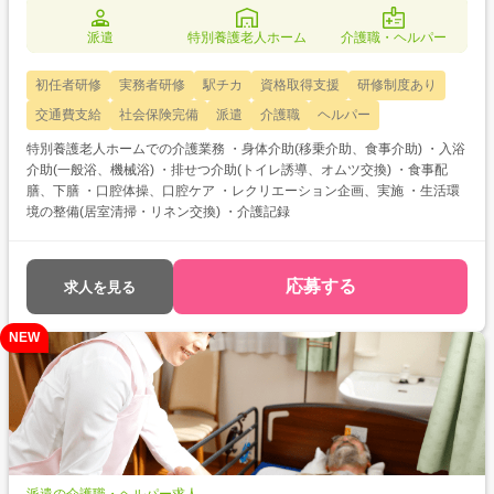
派遣
特別養護老人ホーム
介護職・ヘルパー
初任者研修
実務者研修
駅チカ
資格取得支援
研修制度あり
交通費支給
社会保険完備
派遣
介護職
ヘルパー
特別養護老人ホームでの介護業務 ・身体介助(移乗介助、食事介助) ・入浴
介助(一般浴、機械浴) ・排せつ介助(トイレ誘導、オムツ交換) ・食事配
膳、下膳 ・口腔体操、口腔ケア ・レクリエーション企画、実施 ・生活環
境の整備(居室清掃・リネン交換) ・介護記録
応募する
求人を見る
NEW