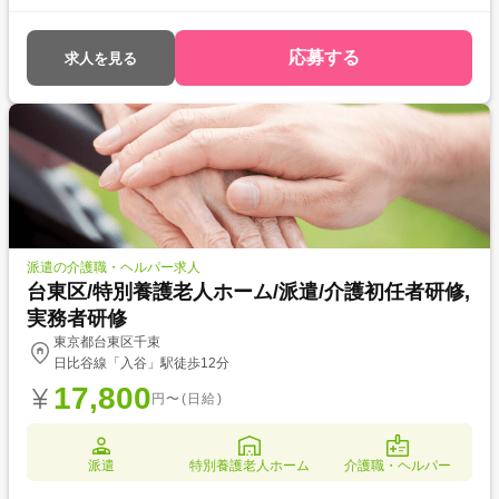
対象とした求人です！ 次のようなご希望がある方におすすめ ・待遇アッ
プ(介福取得を期に転職したい) ・経験値アップ (未経験の施設で働きた
い) ・対人スキルアップ (幅広20代～60代活躍中の職場でコミュニケーシ
応募する
求人を見る
ョン力を磨きたい)
派遣の介護職・ヘルパー求人
台東区/特別養護老人ホーム/派遣/介護初任者研修,
実務者研修
東京都台東区千束
日比谷線「入谷」駅徒歩12分
17,800
円〜(日給)
派遣
特別養護老人ホーム
介護職・ヘルパー