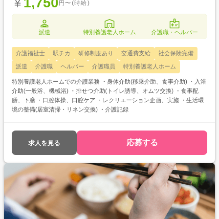
1,750
円〜(時給)
派遣
特別養護老人ホーム
介護職・ヘルパー
介護福祉士
駅チカ
研修制度あり
交通費支給
社会保険完備
派遣
介護職
ヘルパー
介護職員
特別養護老人ホーム
特別養護老人ホームでの介護業務 ・身体介助(移乗介助、食事介助) ・入浴
介助(一般浴、機械浴) ・排せつ介助(トイレ誘導、オムツ交換) ・食事配
膳、下膳 ・口腔体操、口腔ケア ・レクリエーション企画、実施 ・生活環
境の整備(居室清掃・リネン交換) ・介護記録
応募する
求人を見る