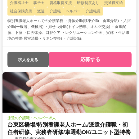
介護福祉士
駅チカ
資格取得支援
研修制度あり
交通費支給
社会保険完備
派遣
介護職
ヘルパー
介護職員
特別養護老人ホームでの介護業務 ・身体介助(移乗介助、食事介助) ・入浴
介助(一般浴、機械浴) ・排せつ介助(トイレ誘導、オムツ交換) ・食事配
膳、下膳 ・口腔体操、口腔ケア ・レクリエーション企画、実施 ・生活環
境の整備(居室清掃・リネン交換) ・介護記録
応募する
求人を見る
派遣の介護職・ヘルパー求人
台東区橋場/特別養護老人ホーム/派遣介護職・初
任者研修、実務者研修/車通勤OK/ユニット型特養
東京都台東区橋場