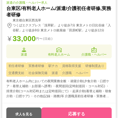
派遣の介護職・ヘルパー求人
台東区/有料老人ホーム/派遣/介護初任者研修,実務
者研修
東京都台東区西浅草
つくばエクスプレス「浅草駅」 より徒歩7分 東京メトロ日比谷線「入
谷駅」より徒歩9分 東京メトロ銀座線「田原町駅」より徒歩12分
33,000
円〜(日給)
派遣
有料老人ホーム
介護職・ヘルパー
初任者研修
実務者研修
駅チカ
資格取得支援
研修制度あり
交通費支給
社会保険完備
派遣
介護職
ヘルパー
有料老人ホーム内においての夜間業務全般 ・就寝介助(夕食介助・口腔ケ
ア・着替え補助・お部屋へ誘導) ・夜間巡回(定時刻巡回・コール対応) ・
排泄介助(コール対応時または定時巡回にて) ・起床介助(着替え補助・朝食
介助・口腔ケア) ・その他(記録・雑務)等 介護職員初任者研修・実務者研
修をお持ちの方を対象とした求人です！ 次のようなご希望がある方におす
すめ ・資格を活かして働きたい ・介護福祉士を目指している ・自分に合
った介護施設が知りたい
応募する
求人を見る