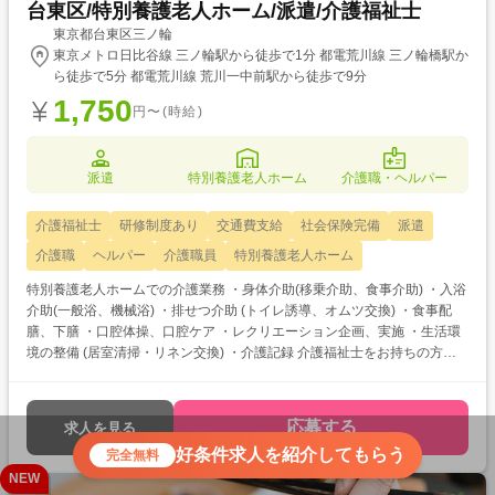
台東区/特別養護老人ホーム/派遣/介護福祉士
東京都台東区三ノ輪
東京メトロ日比谷線 三ノ輪駅から徒歩で1分 都電荒川線 三ノ輪橋駅か
ら徒歩で5分 都電荒川線 荒川一中前駅から徒歩で9分
1,750
円〜(時給)
派遣
特別養護老人ホーム
介護職・ヘルパー
介護福祉士
研修制度あり
交通費支給
社会保険完備
派遣
介護職
ヘルパー
介護職員
特別養護老人ホーム
特別養護老人ホームでの介護業務 ・身体介助(移乗介助、食事介助) ・入浴
介助(一般浴、機械浴) ・排せつ介助 (トイレ誘導、オムツ交換) ・食事配
膳、下膳 ・口腔体操、口腔ケア ・レクリエーション企画、実施 ・生活環
境の整備 (居室清掃・リネン交換) ・介護記録 介護福祉士をお持ちの方を
対象とした求人です！ 次のようなご希望がある方におすすめ ・待遇アッ
プ(介福取得を期に転職したい) ・経験値アップ (未経験の施設で働きた
い) ・対人スキルアップ (幅広20代～60代活躍中の職場でコミュニケーシ
応募する
求人を見る
ョン力を磨きたい)
好条件求人を紹介してもらう
完全無料
NEW