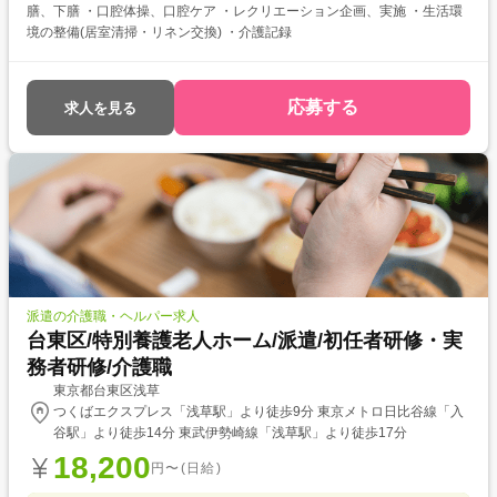
膳、下膳 ・口腔体操、口腔ケア ・レクリエーション企画、実施 ・生活環
境の整備(居室清掃・リネン交換) ・介護記録
応募する
求人を見る
派遣の介護職・ヘルパー求人
台東区/特別養護老人ホーム/派遣/初任者研修・実
務者研修/介護職
東京都台東区浅草
つくばエクスプレス「浅草駅」より徒歩9分 東京メトロ日比谷線「入
谷駅」より徒歩14分 東武伊勢崎線「浅草駅」より徒歩17分
18,200
円〜(日給)