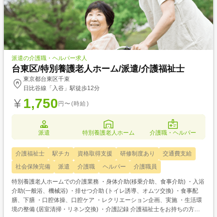
派遣の介護職・ヘルパー求人
台東区/特別養護老人ホーム/派遣/介護福祉士
東京都台東区千束
日比谷線「入谷」駅徒歩12分
1,750
円〜(時給)
派遣
特別養護老人ホーム
介護職・ヘルパー
介護福祉士
駅チカ
資格取得支援
研修制度あり
交通費支給
社会保険完備
派遣
介護職
ヘルパー
介護職員
特別養護老人ホームでの介護業務 ・身体介助(移乗介助、食事介助) ・入浴
介助(一般浴、機械浴) ・排せつ介助 (トイレ誘導、オムツ交換) ・食事配
膳、下膳 ・口腔体操、口腔ケア ・レクリエーション企画、実施 ・生活環
境の整備 (居室清掃・リネン交換) ・介護記録 介護福祉士をお持ちの方を