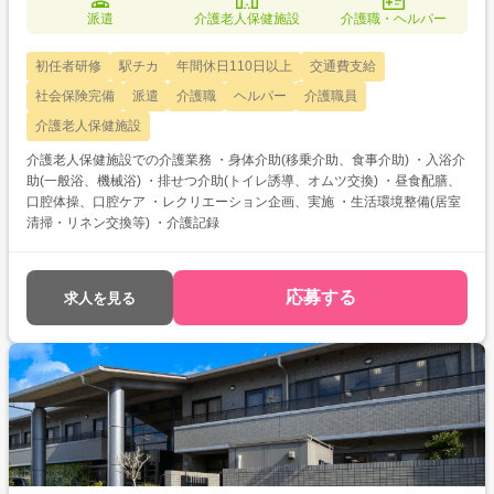
派遣
介護老人保健施設
介護職・ヘルパー
初任者研修
駅チカ
年間休日110日以上
交通費支給
社会保険完備
派遣
介護職
ヘルパー
介護職員
介護老人保健施設
介護老人保健施設での介護業務 ・身体介助(移乗介助、食事介助) ・入浴介
助(一般浴、機械浴) ・排せつ介助(トイレ誘導、オムツ交換) ・昼食配膳、
口腔体操、口腔ケア ・レクリエーション企画、実施 ・生活環境整備(居室
清掃・リネン交換等) ・介護記録
応募する
求人を見る