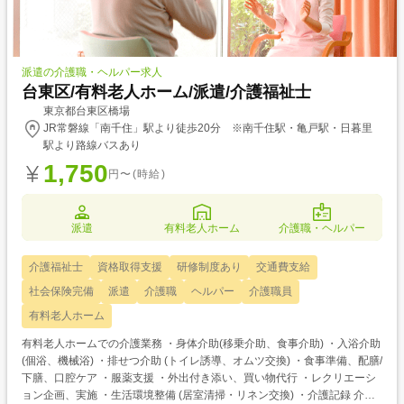
派遣の介護職・ヘルパー求人
台東区/有料老人ホーム/派遣/介護福祉士
東京都台東区橋場
JR常磐線「南千住」駅より徒歩20分 ※南千住駅・亀戸駅・日暮里
駅より路線バスあり
1,750
円〜(時給)
派遣
有料老人ホーム
介護職・ヘルパー
介護福祉士
資格取得支援
研修制度あり
交通費支給
社会保険完備
派遣
介護職
ヘルパー
介護職員
有料老人ホーム
有料老人ホームでの介護業務 ・身体介助(移乗介助、食事介助) ・入浴介助
(個浴、機械浴) ・排せつ介助 (トイレ誘導、オムツ交換) ・食事準備、配膳/
下膳、口腔ケア ・服薬支援 ・外出付き添い、買い物代行 ・レクリエーシ
ョン企画、実施 ・生活環境整備 (居室清掃・リネン交換) ・介護記録 介護