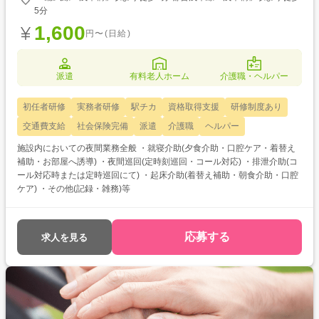
5分
1,600
円〜(日給)
派遣
有料老人ホーム
介護職・ヘルパー
初任者研修
実務者研修
駅チカ
資格取得支援
研修制度あり
交通費支給
社会保険完備
派遣
介護職
ヘルパー
施設内においての夜間業務全般 ・就寝介助(夕食介助・口腔ケア・着替え
補助・お部屋へ誘導) ・夜間巡回(定時刻巡回・コール対応) ・排泄介助(コ
ール対応時または定時巡回にて) ・起床介助(着替え補助・朝食介助・口腔
ケア) ・その他(記録・雑務)等
応募する
求人を見る