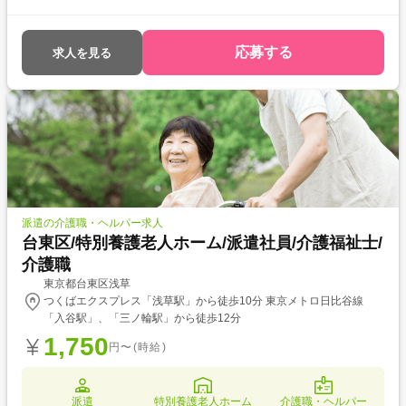
福祉士をお持ちの方を対象とした求人です！ 次のようなご希望がある方に
おすすめ ・待遇アップ(介福取得を期に転職したい) ・経験値アップ (未
経験の施設で働きたい) ・対人スキルアップ (幅広20代～60代活躍中の職
応募する
求人を見る
場でコミュニケーション力を磨きたい)
派遣の介護職・ヘルパー求人
台東区/特別養護老人ホーム/派遣社員/介護福祉士/
介護職
東京都台東区浅草
つくばエクスプレス「浅草駅」から徒歩10分 東京メトロ日比谷線
「入谷駅」、「三ノ輪駅」から徒歩12分
1,750
円〜(時給)
派遣
特別養護老人ホーム
介護職・ヘルパー