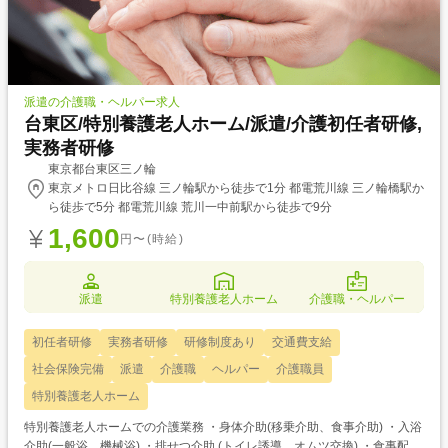
派遣の介護職・ヘルパー求人
台東区/特別養護老人ホーム/派遣/介護初任者研修,
実務者研修
東京都台東区三ノ輪
東京メトロ日比谷線 三ノ輪駅から徒歩で1分 都電荒川線 三ノ輪橋駅か
ら徒歩で5分 都電荒川線 荒川一中前駅から徒歩で9分
1,600
円〜(時給)
派遣
特別養護老人ホーム
介護職・ヘルパー
初任者研修
実務者研修
研修制度あり
交通費支給
社会保険完備
派遣
介護職
ヘルパー
介護職員
特別養護老人ホーム
特別養護老人ホームでの介護業務 ・身体介助(移乗介助、食事介助) ・入浴
介助(一般浴、機械浴) ・排せつ介助 (トイレ誘導、オムツ交換) ・食事配