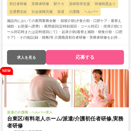
初任者研修
実務者研修
駅チカ
資格取得支援
研修制度あり
交通費支給
社会保険完備
派遣
介護職
ヘルパー
施設内においての夜間業務全般 ・就寝介助(夕食介助・口腔ケア・着替え
補助・お部屋へ誘導) ・夜間巡回(定時刻巡回・コール対応) ・排泄介助(コ
ール対応時または定時巡回にて) ・起床介助(着替え補助・朝食介助・口腔
ケア) ・その他(記録・雑務)等 介護職員初任者研修・実務者研修をお持ち
の方を対象とした求人です！ 次のようなご希望がある方におすすめ ・資
格を活かして働きたい ・介護福祉士を目指している ・自分に合った介護
施設が知りたい
応募する
求人を見る
NEW
派遣の介護職・ヘルパー求人
台東区/有料老人ホーム/派遣/介護初任者研修,実務
者研修