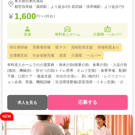
東京都台東区蔵前
都営浅草線「蔵前駅」より徒歩3分 総武線「浅草橋駅」より徒歩7分
1,600
円〜(時給)
派遣
有料老人ホーム
介護職・ヘルパー
初任者研修
実務者研修
駅チカ
資格取得支援
研修制度あり
交通費支給
社会保険完備
派遣
介護職
ヘルパー
有料老人ホームでの介護業務 ・身体介助(移乗介助、食事介助) ・入浴介助
(個浴、機械浴) ・排せつ介助(トイレ誘導、オムツ交換) ・食事準備、配膳/
下膳、口腔ケア ・服薬支援 ・外出付き添い、買い物代行 ・レクリエーシ
ョン企画、実施、機能訓練 ・生活環境整備(居室清掃・リネン交換) ・介護
記録 介護職員初任者研修・実務者研修をお持ちの方を対象とした求人で
す！ 次のようなご希望がある方におすすめ ・資格を活かして働きたい ・
介護福祉士を目指している ・自分に合った介護施設が知りたい
応募する
求人を見る
NEW