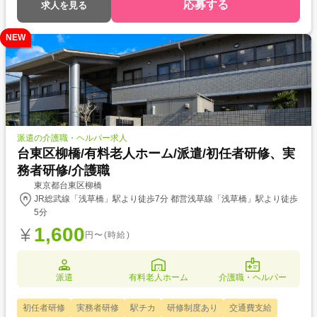
応募する
求人を見る
NEW
派遣の介護職・ヘルパー求人
台東区柳橋/有料老人ホーム/派遣/初任者研修、実
務者研修/介護職
東京都台東区柳橋
JR総武線「浅草橋」駅より徒歩7分 都営浅草線「浅草橋」駅より徒歩
5分
1,600
円〜(時給)
派遣
有料老人ホーム
介護職・ヘルパー
初任者研修
実務者研修
駅チカ
研修制度あり
交通費支給