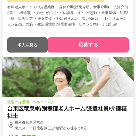
有料老人ホームでの介護業務 ・身体介助(移乗介助、食事介助) ・入浴介助
(個浴、機械浴) ・排せつ介助(トイレ誘導、オムツ交換) ・食事準備、配膳/
下膳、口腔ケア ・服薬支援 ・外出付き添い、買い物代行 ・レクリエーシ
ョン企画、実施 ・生活環境整備(居室清掃・リネン交換) ・介護記録
応募する
求人を見る
派遣の介護職・ヘルパー求人
台東区竜泉/特別養護老人ホーム/派遣社員/介護福
祉士
東京都台東区竜泉
東京メトロ日比谷線 三ノ輪駅から徒歩で8分