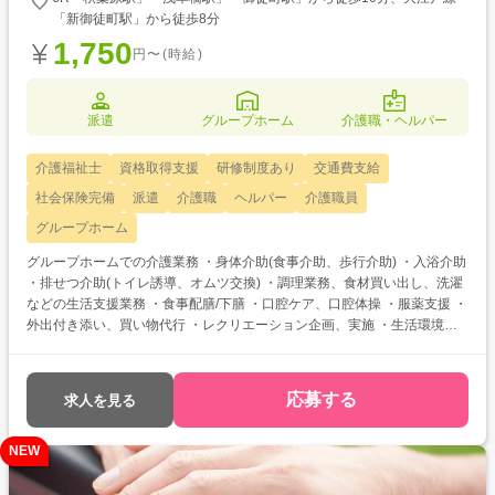
「新御徒町駅」から徒歩8分
1,750
円〜(時給)
派遣
グループホーム
介護職・ヘルパー
介護福祉士
資格取得支援
研修制度あり
交通費支給
社会保険完備
派遣
介護職
ヘルパー
介護職員
グループホーム
グループホームでの介護業務 ・身体介助(食事介助、歩行介助) ・入浴介助
・排せつ介助(トイレ誘導、オムツ交換) ・調理業務、食材買い出し、洗濯
などの生活支援業務 ・食事配膳/下膳 ・口腔ケア、口腔体操 ・服薬支援 ・
外出付き添い、買い物代行 ・レクリエーション企画、実施 ・生活環境整
備(居室清掃・リネン交換) ・介護記録 介護福祉士をお持ちの方を対象とし
た求人です！ 次のようなご希望がある方におすすめ ・待遇アップ(介福取
得を期に転職したい) ・経験値アップ (未経験の施設で働きたい) ・対人
応募する
求人を見る
スキルアップ (幅広20代～60代活躍中の職場でコミュニケーション力を
磨きたい)
NEW