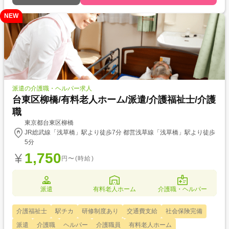
NEW
派遣の介護職・ヘルパー求人
台東区柳橋/有料老人ホーム/派遣/介護福祉士/介護
職
東京都台東区柳橋
JR総武線「浅草橋」駅より徒歩7分 都営浅草線「浅草橋」駅より徒歩
5分
1,750
円〜(時給)
派遣
有料老人ホーム
介護職・ヘルパー
介護福祉士
駅チカ
研修制度あり
交通費支給
社会保険完備
派遣
介護職
ヘルパー
介護職員
有料老人ホーム