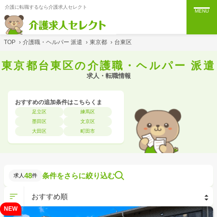
介護に転職するなら介護求人セレクト
MENU
TOP
›
介護職・ヘルパー 派遣
›
東京都
›
台東区
東京都台東区の介護職・ヘルパー 派遣
求人・転職情報
おすすめの追加条件はこちらくま
足立区
練馬区
墨田区
文京区
大田区
町田市
48
条件をさらに絞り込む
求人
件
NEW