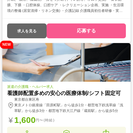
膳、下膳 ・口腔体操、口腔ケア ・レクリエーション企画、実施 ・生活環
境の整備 (居室清掃・リネン交換) ・介護記録 介護職員初任者研修・実務
者研修をお持ちの方を対象とした求人です！ 次のようなご希望がある方に
おすすめ ・資格を活かして働きたい ・介護福祉士を目指している ・自分
に合った介護施設が知りたい
応募する
求人を見る
NEW
派遣の介護職・ヘルパー求人
看護師配置多めの安心の医療体制/シフト固定可
東京都台東区寿
東京メトロ銀座線「田原町駅」から徒歩1分・都営地下鉄浅草線「浅
草駅」から徒歩3分・都営地下鉄大江戸線「蔵前駅」から徒歩5分
1,600
円〜(時給)