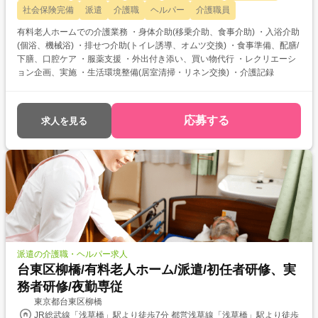
社会保険完備
派遣
介護職
ヘルパー
介護職員
有料老人ホームでの介護業務 ・身体介助(移乗介助、食事介助) ・入浴介助
(個浴、機械浴) ・排せつ介助(トイレ誘導、オムツ交換) ・食事準備、配膳/
下膳、口腔ケア ・服薬支援 ・外出付き添い、買い物代行 ・レクリエーシ
ョン企画、実施 ・生活環境整備(居室清掃・リネン交換) ・介護記録
応募する
求人を見る
派遣の介護職・ヘルパー求人
台東区柳橋/有料老人ホーム/派遣/初任者研修、実
務者研修/夜勤専従
東京都台東区柳橋
JR総武線「浅草橋」駅より徒歩7分 都営浅草線「浅草橋」駅より徒歩