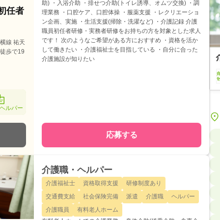
助) ・入浴介助 ・排せつ介助(トイレ誘導、オムツ交換) ・調
護初任者
理業務 ・口腔ケア、口腔体操 ・服薬支援 ・レクリエーショ
ン企画、実施 ・生活支援(掃除・洗濯など) ・介護記録 介護
職員初任者研修・実務者研修をお持ちの方を対象とした求人
です！ 次のようなご希望がある方におすすめ ・資格を活か
横線 祐天
して働きたい ・介護福祉士を目指している ・自分に合った
徒歩で19
介護施設が知りたい
ヘルパー
応募する
介護職・ヘルパー
介護福祉士
資格取得支援
研修制度あり
交通費支給
社会保険完備
派遣
介護職
ヘルパー
介護職員
有料老人ホーム