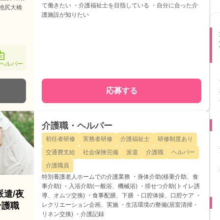
て働きたい ・介護福祉士を目指している ・自分に合った介
池尻大橋
護施設が知りたい
ヘルパー
応募する
介護職・ヘルパー
初任者研修
実務者研修
介護福祉士
研修制度あり
交通費支給
社会保険完備
派遣
介護職
ヘルパー
介護職員
特別養護老人ホームでの介護業務 ・身体介助(移乗介助、食
事介助) ・入浴介助(一般浴、機械浴) ・排せつ介助(トイレ誘
派遣/夜
導、オムツ交換) ・食事配膳、下膳 ・口腔体操、口腔ケア ・
介護職
レクリエーション企画、実施 ・生活環境の整備(居室清掃・
リネン交換) ・介護記録