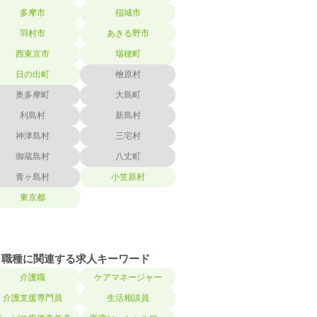
多摩市
稲城市
羽村市
あきる野市
西東京市
瑞穂町
日の出町
檜原村
奥多摩町
大島町
利島村
新島村
神津島村
三宅村
御蔵島村
八丈町
青ヶ島村
小笠原村
東京都
職種に関連する求人キーワード
介護職
ケアマネージャー
介護支援専門員
生活相談員