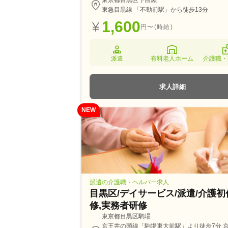
東京都目黒区下目黒
東急目黒線 「不動前駅」から徒歩13分
1,600
円〜(時給)
派遣
有料老人ホーム
介護職・
求人詳細
NEW
派遣の介護職・ヘルパー求人
目黒区/デイサービス/派遣/介護
修,実務者研修
東京都目黒区駒場
京王井の頭線「駒場東大前駅」より徒歩7分 