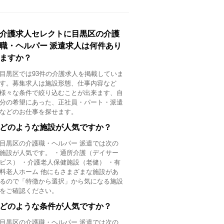
介護求人セレクトに目黒区の介護
職・ヘルパー 派遣求人は何件あり
ますか？
目黒区では93件の介護求人を掲載していま
す。募集求人は施設形態、仕事内容など
様々な条件で絞り込むことが出来ます、自
分の希望にあった、正社員・パート・派遣
などのお仕事を探せます。
どのような施設が人気ですか？
目黒区の介護職・ヘルパー 派遣では次の
施設が人気です。 ・通所介護（デイサー
ビス） ・介護老人保健施設（老健） ・有
料老人ホーム 他にもさまざまな施設があ
るので「特徴から選択」から気になる施設
をご確認ください。
どのような条件が人気ですか？
目黒区の介護職・ヘルパー 派遣では次の