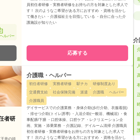
員初任者研修・実務者研修をお持ちの方を対象とした求人で
す！ 次のようなご希望がある方におすすめ ・資格を活かし
て働きたい ・介護福祉士を目指している ・自分に合った介
護施設が知りたい
ヘルパー
介
応募する
介護職・ヘルパー
初任者研修
実務者研修
駅チカ
研修制度あり
交通費支給
社会保険完備
派遣
介護職
ヘルパー
介護職員
デイサービスでの介護業務 ・身体介助(歩行介助、衣服着脱)
・排せつ介助(トイレ誘導) ・入浴介助(一般浴、機械浴) ・食
初任者研
事配膳/下膳 ・口腔体操、口腔ケア ・レクリエーション企
画、実施 ・添乗業務 ・介護記録、デイルーム清掃 介護職員
初任者研修・実務者研修をお持ちの方を対象とした求人で
す！ 次のようなご希望がある方におすすめ ・資格を活かし
京王井の頭