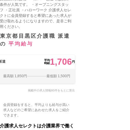
条件が人気です。 ・オープニングスタッ
フ ・正社員 ・ハローワーク
介護求人セレ
クトに会員登録
すると希望にあった求人が
受け取れるようになりますので、是非ご利
用ください。
東京都目黒区介護職 派遣
の
平均給与
1,706
平均
派遣
円
時給
最高額 1,850円
最低額 1,500円
掲載中の求人情報80件をもとに算出
会員登録をすると、平均よりも給与が高い
求人などのご希望にあわせた求人をご紹介
できます。
介護求人セレクトは介護業界で働く