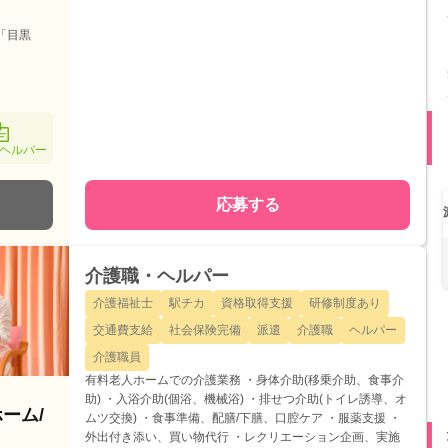
「目黒
ヘルパー
応募する
介護職・ヘルパー
介護福祉士
駅チカ
資格取得支援
研修制度あり
交通費支給
社会保険完備
派遣
介護職
ヘルパー
介護職員
有料老人ホームでの介護業務 ・身体介助(移乗介助、食事介
助) ・入浴介助(個浴、機械浴) ・排せつ介助(トイレ誘導、オ
ーム/
ムツ交換) ・食事準備、配膳/下膳、口腔ケア ・服薬支援 ・
外出付き添い、買い物代行 ・レクリエーション企画、実施