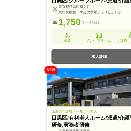
目黒区/グループホーム/派遣/介
東京都目黒区碑文谷
東急東横線「学芸大学駅」より徒歩15分
1,750
円〜(時給)
派遣
グループホーム
介護職・
求人詳細
NEW
派遣の介護職・ヘルパー求人
目黒区/有料老人ホーム/派遣/介
研修,実務者研修