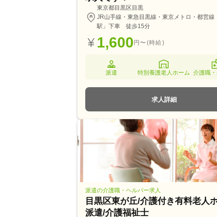
東京都目黒区目黒
JR山手線・東急目黒線・東京メトロ・都営線
駅」下車 徒歩15分
1,600
円〜(時給)
派遣
特別養護老人ホーム
介護職・
求人詳細
派遣の介護職・ヘルパー求人
目黒区東が丘/介護付き有料老人ホ
派遣/介護福祉士