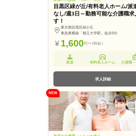
目黒区緑が丘/有料老人ホーム/派
なし/週3日～勤務可能な介護職求
す！
東京都目黒区緑が丘
東急東横線「都立大学駅」徒歩9分
1,600
円〜(時給)
派遣
有料老人ホーム
介護職・
求人詳細
NEW