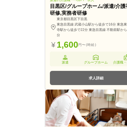
派遣の介護職・ヘルパー求人
目黒区/グループホーム/派遣/介
研修,実務者研修
東京都目黒区下目黒
東急目黒線 武蔵小山駅から徒歩で16分 東急東
寺駅から徒歩で22分 東急目黒線 不動前駅から
分
1,600
円〜(時給)
派遣
グループホーム
介護職・
求人詳細