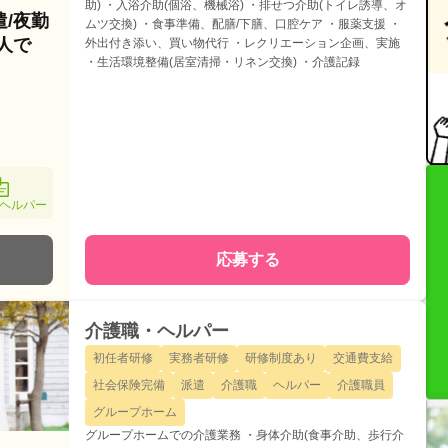
助) ・入浴介助(個浴、機械浴) ・排せつ介助(トイレ誘導、オ
遣/夜勤
ムツ交換) ・食事準備、配膳/下膳、口腔ケア ・服薬支援 ・
人で
外出付き添い、買い物代行 ・レクリエーション企画、実施
・生活環境整備(居室清掃・リネン交換) ・介護記録
ヘルパー
応募する
介護職・ヘルパー
初任者研修
実務者研修
研修制度あり
交通費支給
社会保険完備
派遣
介護職
ヘルパー
介護職員
グループホーム
グループホームでの介護業務 ・身体介助(食事介助、歩行介