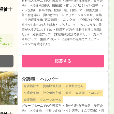
有料老人ホームでの介護業務 ・身体介助(移乗介助、食事介
助) ・入浴介助(個浴、機械浴) ・排せつ介助 (トイレ誘導、オ
護福祉士
ムツ交換) ・食事準備、配膳/下膳、口腔ケア ・服薬支援 ・
外出付き添い、買い物代行 ・レクリエーション企画、実施
・生活環境整備 (居室清掃・リネン交換) ・介護記録 介護福
祉士をお持ちの方を対象とした求人です！ 次のようなご希
望がある方におすすめ ・待遇アップ(介福取得を期に転職し
たい) ・経験値アップ (未経験の施設で働きたい) ・対人ス
キルアップ (幅広20代～60代活躍中の職場でコミュニケー
ヘルパー
ション力を磨きたい)
応募する
介護職・ヘルパー
介護福祉士
資格取得支援
研修制度あり
交通費支給
社会保険完備
派遣
介護職
ヘルパー
介護職員
グループホーム
グループホームでの介護業務 ・身体介助(食事介助、歩行介
助) ・入浴介助 ・排せつ介助 (トイレ誘導、オムツ交換) ・調