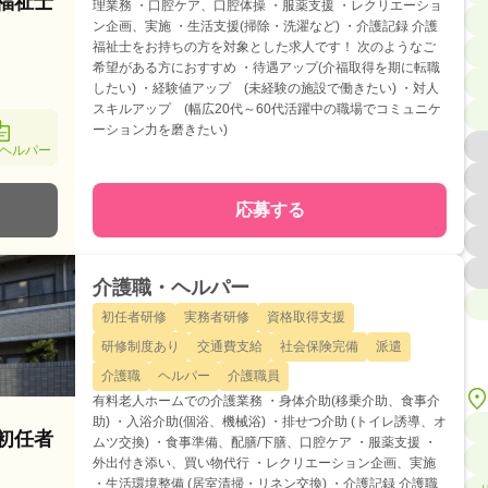
護福祉士
理業務 ・口腔ケア、口腔体操 ・服薬支援 ・レクリエーショ
ン企画、実施 ・生活支援(掃除・洗濯など) ・介護記録 介護
福祉士をお持ちの方を対象とした求人です！ 次のようなご
希望がある方におすすめ ・待遇アップ(介福取得を期に転職
したい) ・経験値アップ (未経験の施設で働きたい) ・対人
スキルアップ (幅広20代～60代活躍中の職場でコミュニケ
ーション力を磨きたい)
ヘルパー
応募する
介護職・ヘルパー
初任者研修
実務者研修
資格取得支援
研修制度あり
交通費支給
社会保険完備
派遣
介護職
ヘルパー
介護職員
有料老人ホームでの介護業務 ・身体介助(移乗介助、食事介
助) ・入浴介助(個浴、機械浴) ・排せつ介助 (トイレ誘導、オ
護初任者
ムツ交換) ・食事準備、配膳/下膳、口腔ケア ・服薬支援 ・
外出付き添い、買い物代行 ・レクリエーション企画、実施
・生活環境整備 (居室清掃・リネン交換) ・介護記録 介護職