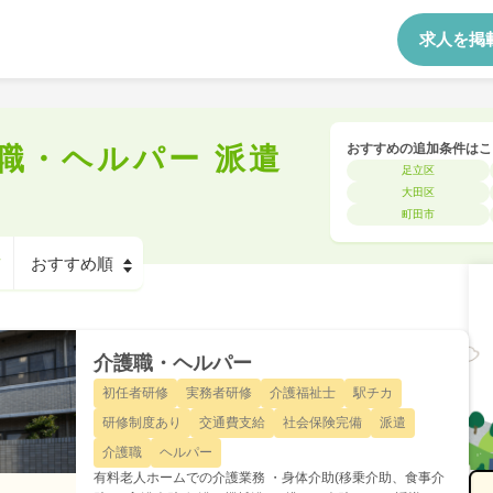
求人を掲
おすすめの追加条件はこ
職・ヘルパー 派遣
足立区
大田区
町田市
介護職・ヘルパー
初任者研修
実務者研修
介護福祉士
駅チカ
研修制度あり
交通費支給
社会保険完備
派遣
介護職
ヘルパー
有料老人ホームでの介護業務 ・身体介助(移乗介助、食事介