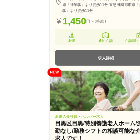
線「神泉駅」より徒歩11分 東急田園都市線「
駅」より徒歩11分
1,450
円〜(時給)
派遣
通所介護
介護職・
求人詳細
NEW
派遣の介護職・ヘルパー求人
目黒区目黒/特別養護老人ホーム/
勤なし/勤務シフトの相談可能な
求人です！