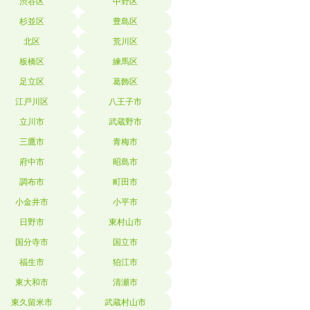
渋谷区
中野区
杉並区
豊島区
北区
荒川区
板橋区
練馬区
足立区
葛飾区
江戸川区
八王子市
立川市
武蔵野市
三鷹市
青梅市
府中市
昭島市
調布市
町田市
小金井市
小平市
日野市
東村山市
国分寺市
国立市
福生市
狛江市
東大和市
清瀬市
東久留米市
武蔵村山市