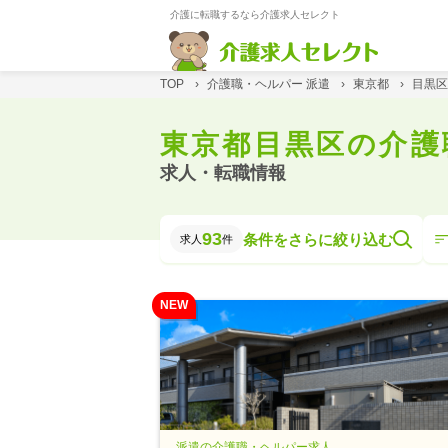
介護に転職するなら介護求人セレクト
TOP
›
介護職・ヘルパー 派遣
›
東京都
›
目黒区
東京都目黒区の介護
求人・転職情報
93
条件をさらに絞り込む
求人
件
NEW
派遣の介護職・ヘルパー求人