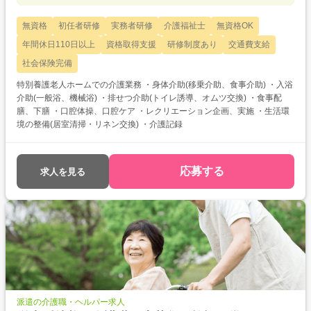
無資格
初任者研修
実務者研修
介護福祉士
無資格OK
年間休日110日以上
資格取得支援
研修制度あり
交通費支給
社会保険完備
特別養護老人ホームでの介護業務 ・身体介助(移乗介助、食事介助) ・入浴
介助(一般浴、機械浴) ・排せつ介助(トイレ誘導、オムツ交換) ・食事配
膳、下膳 ・口腔体操、口腔ケア ・レクリエーション企画、実施 ・生活環
境の整備(居室清掃・リネン交換) ・介護記録
応募する
求人を見る
派遣の介護職・ヘルパー求人