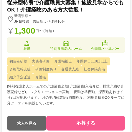
従来型特養で介護職員大募集！施設見学からでも
OK！介護経験のある方大歓迎！
新潟県燕市
JR越後線 吉田駅より徒歩10分
1,300
円〜(時給)
派遣
特別養護老人ホーム
介護職・ヘルパー
初任者研修
実務者研修
介護福祉士
年間休日110日以上
資格取得支援
研修制度あり
交通費支給
社会保険完備
紹介予定派遣
介護職
[特別養護老人ホームでの介護業務全般] 介護業務(入浴介助、排泄介助や介
護記録など)。 レクリエーションの実施。 夜勤は準夜勤、深夜勤あわせて
月8回程度あります。 月の平均残業約3時間程度。 利用者様を2グループに
分け、ケアを実践しています。
応募する
求人を見る