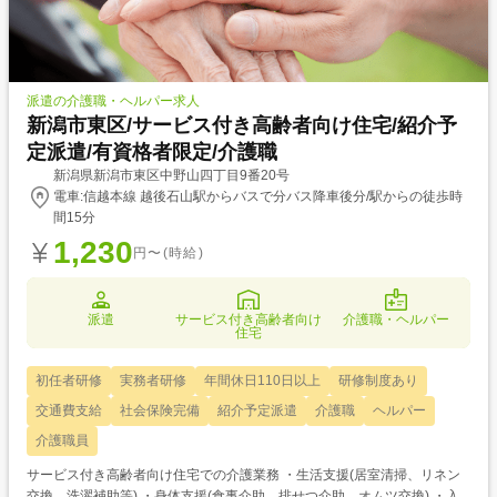
派遣の介護職・ヘルパー求人
新潟市東区/サービス付き高齢者向け住宅/紹介予
定派遣/有資格者限定/介護職
新潟県新潟市東区中野山四丁目9番20号
電車:信越本線 越後石山駅からバスで分バス降車後分/駅からの徒歩時
間15分
1,230
円〜(時給)
派遣
サービス付き高齢者向け
介護職・ヘルパー
住宅
初任者研修
実務者研修
年間休日110日以上
研修制度あり
交通費支給
社会保険完備
紹介予定派遣
介護職
ヘルパー
介護職員
サービス付き高齢者向け住宅での介護業務 ・生活支援(居室清掃、リネン
交換、洗濯補助等) ・身体支援(食事介助、排せつ介助、オムツ交換) ・入