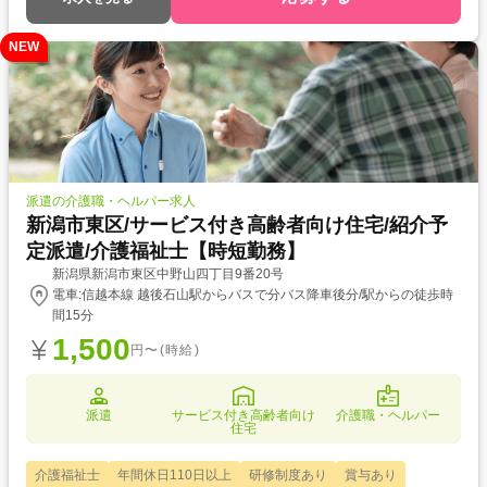
NEW
派遣の介護職・ヘルパー求人
新潟市東区/サービス付き高齢者向け住宅/紹介予
定派遣/介護福祉士【時短勤務】
新潟県新潟市東区中野山四丁目9番20号
電車:信越本線 越後石山駅からバスで分バス降車後分/駅からの徒歩時
間15分
1,500
円〜(時給)
派遣
サービス付き高齢者向け
介護職・ヘルパー
住宅
介護福祉士
年間休日110日以上
研修制度あり
賞与あり