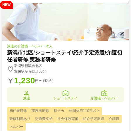
NEW
派遣の介護職・ヘルパー求人
新潟市北区/ショートステイ/紹介予定派遣/介護初
任者研修,実務者研修
新潟県新潟市北区
豊栄駅から徒歩30分
1,230
円〜(時給)
派遣
ショートステイ
介護職・ヘルパー
初任者研修
実務者研修
駅チカ
年間休日110日以上
研修制度あり
交通費支給
社会保険完備
紹介予定派遣
介護職
ヘルパー