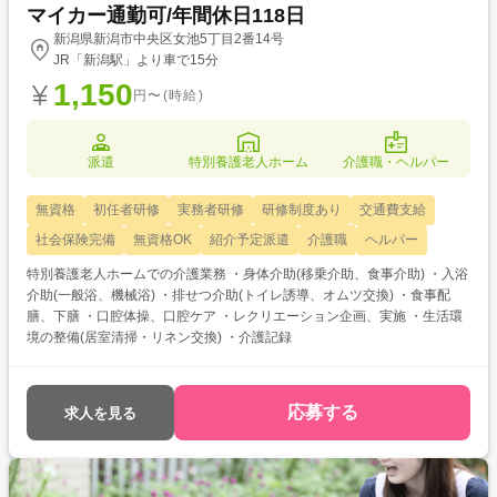
マイカー通勤可/年間休日118日
新潟県新潟市中央区女池5丁目2番14号
JR「新潟駅」より車で15分
1,150
円〜(時給)
派遣
特別養護老人ホーム
介護職・ヘルパー
無資格
初任者研修
実務者研修
研修制度あり
交通費支給
社会保険完備
無資格OK
紹介予定派遣
介護職
ヘルパー
特別養護老人ホームでの介護業務 ・身体介助(移乗介助、食事介助) ・入浴
介助(一般浴、機械浴) ・排せつ介助(トイレ誘導、オムツ交換) ・食事配
膳、下膳 ・口腔体操、口腔ケア ・レクリエーション企画、実施 ・生活環
境の整備(居室清掃・リネン交換) ・介護記録
応募する
求人を見る