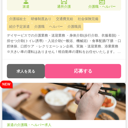
派遣
通所介護
介護職・ヘルパー
介護福祉士
研修制度あり
交通費支給
社会保険完備
紹介予定派遣
介護職
ヘルパー
介護職員
デイサービスでの介護業務・送迎業務 ・身体介助(歩行介助、衣服着脱) ・
排せつ介助(トイレ誘導) ・入浴介助(一般浴、機械浴) ・食事配膳/下膳 ・口
腔体操、口腔ケア ・レクリエーション企画、実施 ・送迎業務、添乗業務
※大きい車の運転はありません！軽自動車の運転をお任せいたします。 ・
介護記録、デイルーム清掃 介護福祉士をお持ちの方を対象とした求人で
す！ 次のようなご希望がある方におすすめ ・待遇アップ(介福取得を期に
転職したい) ・経験値アップ (未経験の施設で働きたい) ・対人スキルア
応募する
求人を見る
ップ (幅広20代～60代活躍中の職場でコミュニケーション力を磨きたい)
NEW
派遣の介護職・ヘルパー求人