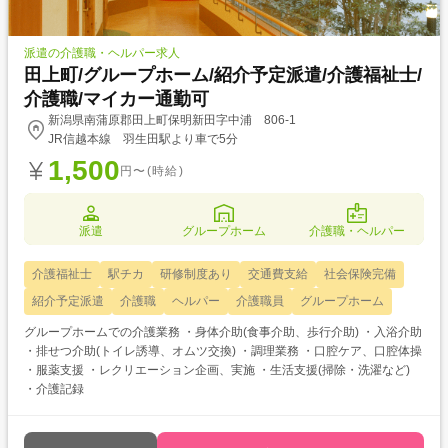
派遣の介護職・ヘルパー求人
田上町/グループホーム/紹介予定派遣/介護福祉士/
介護職/マイカー通勤可
新潟県南蒲原郡田上町保明新田字中浦 806-1
JR信越本線 羽生田駅より車で5分
1,500
円〜(時給)
派遣
グループホーム
介護職・ヘルパー
介護福祉士
駅チカ
研修制度あり
交通費支給
社会保険完備
紹介予定派遣
介護職
ヘルパー
介護職員
グループホーム
グループホームでの介護業務 ・身体介助(食事介助、歩行介助) ・入浴介助
・排せつ介助(トイレ誘導、オムツ交換) ・調理業務 ・口腔ケア、口腔体操
・服薬支援 ・レクリエーション企画、実施 ・生活支援(掃除・洗濯など)
・介護記録