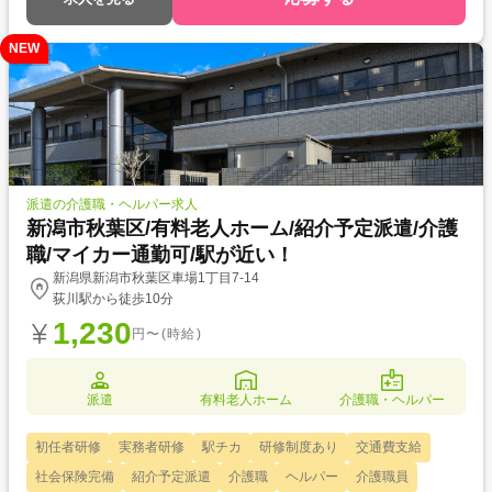
NEW
派遣の介護職・ヘルパー求人
新潟市秋葉区/有料老人ホーム/紹介予定派遣/介護
職/マイカー通勤可/駅が近い！
新潟県新潟市秋葉区車場1丁目7-14
荻川駅から徒歩10分
1,230
円〜(時給)
派遣
有料老人ホーム
介護職・ヘルパー
初任者研修
実務者研修
駅チカ
研修制度あり
交通費支給
社会保険完備
紹介予定派遣
介護職
ヘルパー
介護職員