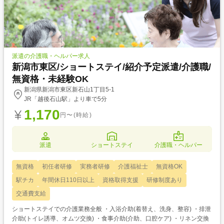
派遣の介護職・ヘルパー求人
新潟市東区/ショートステイ/紹介予定派遣/介護職/
無資格・未経験OK
新潟県新潟市東区新石山1丁目5-1
JR「越後石山駅」より車で5分
1,170
円〜(時給)
派遣
ショートステイ
介護職・ヘルパー
無資格
初任者研修
実務者研修
介護福祉士
無資格OK
駅チカ
年間休日110日以上
資格取得支援
研修制度あり
交通費支給
ショートステイでの介護業務全般 ・入浴介助(着替え、洗身、整容) ・排泄
介助(トイレ誘導、オムツ交換) ・食事介助(介助、口腔ケア) ・リネン交換