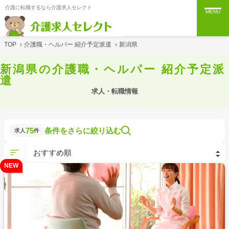
介護に転職するなら介護求人セレクト
MENU
TOP
›
介護職・ヘルパー 紹介予定派遣
›
新潟県
新潟県の介護職・ヘルパー 紹介予定派
遣
求人・転職情報
75
条件をさらに絞り込む
求人
件
NEW