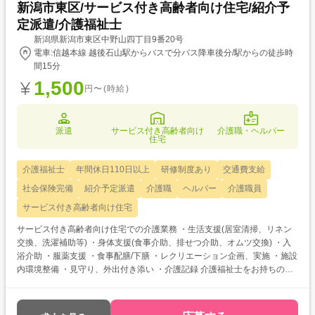
新潟市東区/サービス付き高齢者向け住宅/紹介予
定派遣/介護福祉士
新潟県新潟市東区中野山四丁目9番20号
電車:信越本線 越後石山駅からバスで分バス降車後分/駅からの徒歩時
間15分
1,500
円〜(時給)
派遣
サービス付き高齢者向け
介護職・ヘルパー
住宅
介護福祉士
年間休日110日以上
研修制度あり
交通費支給
社会保険完備
紹介予定派遣
介護職
ヘルパー
介護職員
サービス付き高齢者向け住宅
サービス付き高齢者向け住宅での介護業務 ・生活支援(居室清掃、リネン
交換、洗濯補助等) ・身体支援(食事介助、排せつ介助、オムツ交換) ・入
浴介助 ・服薬支援 ・食事配膳/下膳 ・レクリエーション企画、実施 ・施設
内環境整備 ・見守り、外出付き添い ・介護記録 介護福祉士をお持ちの方
を対象とした求人です！ 次のようなご希望がある方におすすめ ・待遇ア
ップ(介福取得を期に転職したい) ・経験値アップ (未経験の施設で働きた
い) ・対人スキルアップ (幅広20代～60代活躍中の職場でコミュニケーシ