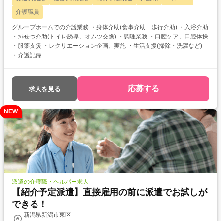
介護職員
グループホームでの介護業務 ・身体介助(食事介助、歩行介助) ・入浴介助
・排せつ介助(トイレ誘導、オムツ交換) ・調理業務 ・口腔ケア、口腔体操
・服薬支援 ・レクリエーション企画、実施 ・生活支援(掃除・洗濯など)
・介護記録
応募する
求人を見る
NEW
派遣の介護職・ヘルパー求人
【紹介予定派遣】直接雇用の前に派遣でお試しが
できる！
新潟県新潟市東区