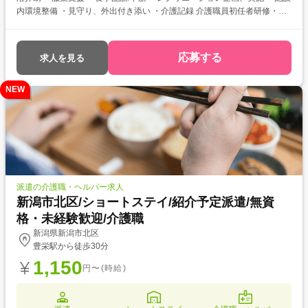
内環境整備 ・見守り、外出付き添い ・介護記録 介護職員初任者研修・実
務者研修をお持ちの方を対象とした求人です！ 次のようなご希望がある方
におすすめ ・資格を活かして働きたい ・介護福祉士を目指している ・自
分に合った介護施設が知りたい
応募する
求人を見る
NEW
派遣の介護職・ヘルパー求人
新潟市北区/ショートステイ/紹介予定派遣/無資
格・未経験歓迎/介護職
新潟県新潟市北区
豊栄駅から徒歩30分
1,150
円〜(時給)