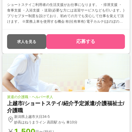
ショートステイご利用者の生活支援がお仕事になります。 ・排泄支援 ・
食事支援 ・入浴支援 ・送迎(必要な方には送迎サービスなども行います。)
プリセプター制度を設けており、初めての方でも安心して仕事を覚えて頂
けます。 ※業務上車を使用する機会:有(社有車有) 電子カルテ(ほのぼの
NEXT)で記録管理を行います。 パソコンかタブレット端末での入力になり
ますが容易に扱えると思います。 介護職員初任者研修・実務者研修をお持
ちの方を対象とした求人です！ 次のようなご希望がある方におすすめ ・
応募する
求人を見る
資格を活かして働きたい ・介護福祉士を目指している ・自分に合った介
護施設が知りたい
派遣の介護職・ヘルパー求人
上越市/ショートステイ/紹介予定派遣/介護福祉士/
介護職
新潟県上越市大日34-5
妙高はねうまライン 高田駅 から 車10分
1,500
円〜(時給)