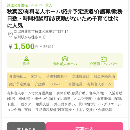
派遣の介護職・ヘルパー求人
秋葉区/有料老人ホーム/紹介予定派遣/介護職/勤務
日数・時間相談可能/夜勤がないため子育て世代
に人気
新潟県新潟市秋葉区車場1丁目7-14
荻川駅から徒歩10分
1,500
円〜(時給)
派遣
有料老人ホーム
介護職・ヘルパー
介護福祉士
駅チカ
研修制度あり
交通費支給
社会保険完備
紹介予定派遣
介護職
ヘルパー
介護職員
有料老人ホーム
有料老人ホームでの介護業務 ・身体介助(移乗介助、食事介助) ・入浴介助
(個浴、機械浴) ・排せつ介助(トイレ誘導、オムツ交換) ・食事準備、配膳/
下膳、口腔ケア ・服薬支援 ・外出付き添い、買い物代行 ・レクリエーシ
ョン企画、実施 ・生活環境整備(居室清掃・リネン交換) ・介護記録
応募する
求人を見る