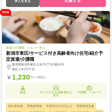
応募する
求人を見る
ョン力を磨きたい)
NEW
派遣の介護職・ヘルパー求人
新潟市東区/サービス付き高齢者向け住宅/紹介予
定派遣/介護職
新潟県新潟市東区上木戸3丁目3番24号
東区上木戸3丁目
1,230
円〜(時給)
派遣
サービス付き高齢者向け
介護職・ヘルパー
住宅
初任者研修
実務者研修
年間休日110日以上
資格取得支援