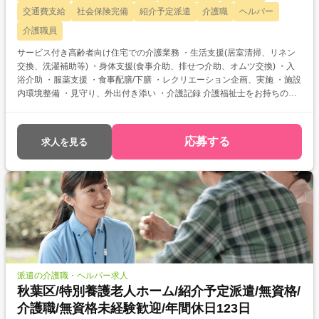
交通費支給
社会保険完備
紹介予定派遣
介護職
ヘルパー
介護職員
サービス付き高齢者向け住宅での介護業務 ・生活支援(居室清掃、リネン
交換、洗濯補助等) ・身体支援(食事介助、排せつ介助、オムツ交換) ・入
浴介助 ・服薬支援 ・食事配膳/下膳 ・レクリエーション企画、実施 ・施設
内環境整備 ・見守り、外出付き添い ・介護記録 介護福祉士をお持ちの方
を対象とした求人です！ 次のようなご希望がある方におすすめ ・待遇ア
ップ(介福取得を期に転職したい) ・経験値アップ (未経験の施設で働きた
い) ・対人スキルアップ (幅広20代～60代活躍中の職場でコミュニケーシ
応募する
求人を見る
ョン力を磨きたい)
派遣の介護職・ヘルパー求人
秋葉区/特別養護老人ホーム/紹介予定派遣/無資格/
介護職/無資格未経験歓迎/年間休日123日