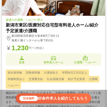
派遣の介護職・ヘルパー求人
新潟市東区/医療対応住宅型有料老人ホーム/紹介
予定派遣/介護職
新潟県新潟市東区大形本町5丁目8-11
海老ケ瀬インターから車で約3分
1,230
円〜(時給)
派遣
有料老人ホーム
介護職・ヘルパー
初任者研修
実務者研修
介護福祉士
年間休日110日以上
研修制度あり
交通費支給
社会保険完備
紹介予定派遣
介護職
ヘルパー
施設内の介護を行っていただきます。 当施設の看護師・介護スタッフと提
携医療機関が連携し、利用者様を24時間365日サポートできる環境を整え
好条件求人を紹介してもらう
完全無料
ます。 ??【主な業務】 利用者様の生活における介護ケア全般 ・身体介護
・生活援助 など がんや難病の利用者様の体や辛さをやわらげ自分らしく