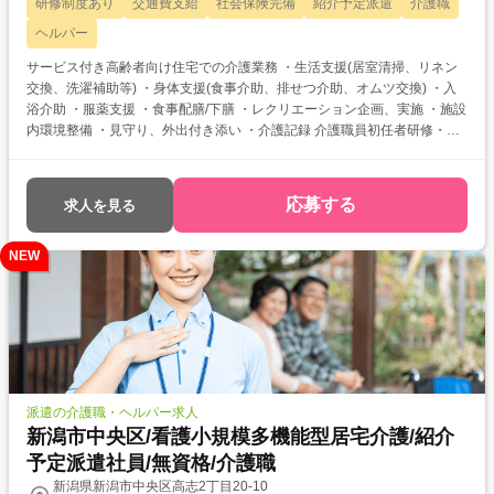
研修制度あり
交通費支給
社会保険完備
紹介予定派遣
介護職
ヘルパー
サービス付き高齢者向け住宅での介護業務 ・生活支援(居室清掃、リネン
交換、洗濯補助等) ・身体支援(食事介助、排せつ介助、オムツ交換) ・入
浴介助 ・服薬支援 ・食事配膳/下膳 ・レクリエーション企画、実施 ・施設
内環境整備 ・見守り、外出付き添い ・介護記録 介護職員初任者研修・実
務者研修をお持ちの方を対象とした求人です！ 次のようなご希望がある方
におすすめ ・資格を活かして働きたい ・介護福祉士を目指している ・自
分に合った介護施設が知りたい
応募する
求人を見る
NEW
派遣の介護職・ヘルパー求人
新潟市中央区/看護小規模多機能型居宅介護/紹介
予定派遣社員/無資格/介護職
新潟県新潟市中央区高志2丁目20-10