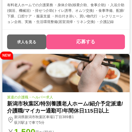
有料老人ホームでの介護業務 ・身体介助(移乗介助、食事介助) ・入浴介助
(個浴、機械浴) ・排せつ介助(トイレ誘導、オムツ交換) ・食事準備、配膳/
下膳、口腔ケア ・服薬支援 ・外出付き添い、買い物代行 ・レクリエーシ
ョン企画、実施 ・生活環境整備(居室清掃・リネン交換) ・介護記録
応募する
求人を見る
NEW
派遣の介護職・ヘルパー求人
新潟市秋葉区/特別養護老人ホーム/紹介予定派遣/
介護職/マイカー通勤可/年間休日115日以上
新潟県新潟市秋葉区車場1丁目389番1
荻川駅まで車で5分
1,500
円〜(時給)