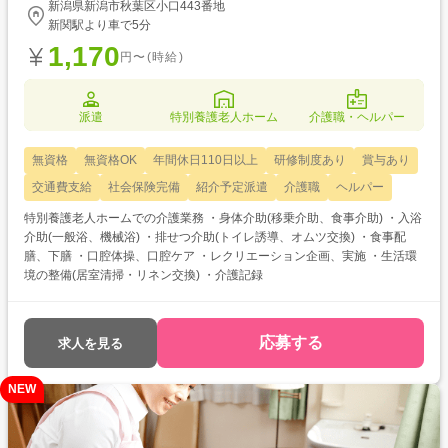
新潟県新潟市秋葉区小口443番地
新関駅より車で5分
1,170
円〜(時給)
派遣
特別養護老人ホーム
介護職・ヘルパー
無資格
無資格OK
年間休日110日以上
研修制度あり
賞与あり
交通費支給
社会保険完備
紹介予定派遣
介護職
ヘルパー
特別養護老人ホームでの介護業務 ・身体介助(移乗介助、食事介助) ・入浴
介助(一般浴、機械浴) ・排せつ介助(トイレ誘導、オムツ交換) ・食事配
膳、下膳 ・口腔体操、口腔ケア ・レクリエーション企画、実施 ・生活環
境の整備(居室清掃・リネン交換) ・介護記録
応募する
求人を見る
NEW