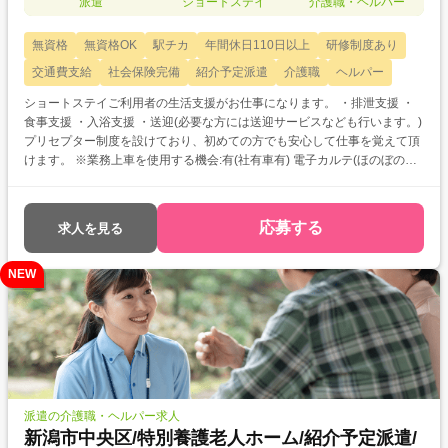
派遣
ショートステイ
介護職・ヘルパー
無資格
無資格OK
駅チカ
年間休日110日以上
研修制度あり
交通費支給
社会保険完備
紹介予定派遣
介護職
ヘルパー
ショートステイご利用者の生活支援がお仕事になります。 ・排泄支援 ・
食事支援 ・入浴支援 ・送迎(必要な方には送迎サービスなども行います。)
プリセプター制度を設けており、初めての方でも安心して仕事を覚えて頂
けます。 ※業務上車を使用する機会:有(社有車有) 電子カルテ(ほのぼの
NEXT)で記録管理を行います。 パソコンかタブレット端末での入力になり
ますが容易に扱えると思います。 無資格・未経験の方OKの求人です！ 次
のようなご希望がある方におすすめ ・介護士として働きたい ・介護のお
応募する
求人を見る
仕事について教えてほしい ・資格取得を目指している ・働く前に職場見
学がしたい
NEW
派遣の介護職・ヘルパー求人
新潟市中央区/特別養護老人ホーム/紹介予定派遣/