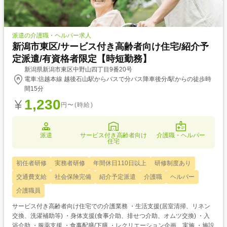
派遣の介護職・ヘルパー求人
新潟市東区/サービス付き高齢者向け住宅/紹介予
定派遣/有資格者限定【時短勤務】
新潟県新潟市東区中野山四丁目9番20号
電車:信越本線 越後石山駅からバスで分バス降車後分/駅からの徒歩時
間15分
1,230
円〜(時給)
派遣
サービス付き高齢者向け
介護職・ヘルパー
住宅
初任者研修
実務者研修
年間休日110日以上
研修制度あり
交通費支給
社会保険完備
紹介予定派遣
介護職
ヘルパー
介護職員
サービス付き高齢者向け住宅での介護業務 ・生活支援(居室清掃、リネン
交換、洗濯補助等) ・身体支援(食事介助、排せつ介助、オムツ交換) ・入
浴介助 ・服薬支援 ・食事配膳/下膳 ・レクリエーション企画、実施 ・施設