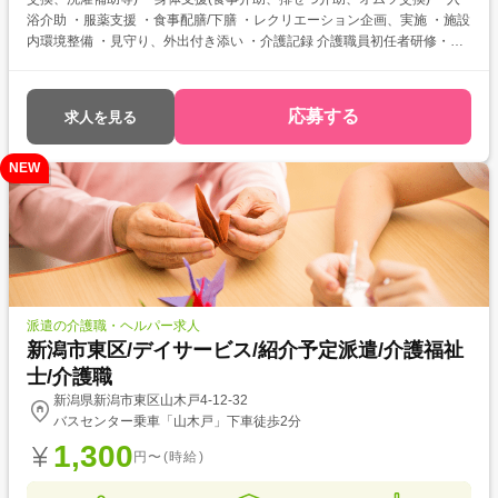
浴介助 ・服薬支援 ・食事配膳/下膳 ・レクリエーション企画、実施 ・施設
内環境整備 ・見守り、外出付き添い ・介護記録 介護職員初任者研修・実
務者研修をお持ちの方を対象とした求人です！ 次のようなご希望がある方
におすすめ ・資格を活かして働きたい ・介護福祉士を目指している ・自
分に合った介護施設が知りたい
応募する
求人を見る
NEW
派遣の介護職・ヘルパー求人
新潟市東区/デイサービス/紹介予定派遣/介護福祉
士/介護職
新潟県新潟市東区山木戸4-12-32
バスセンター乗車「山木戸」下車徒歩2分
1,300
円〜(時給)