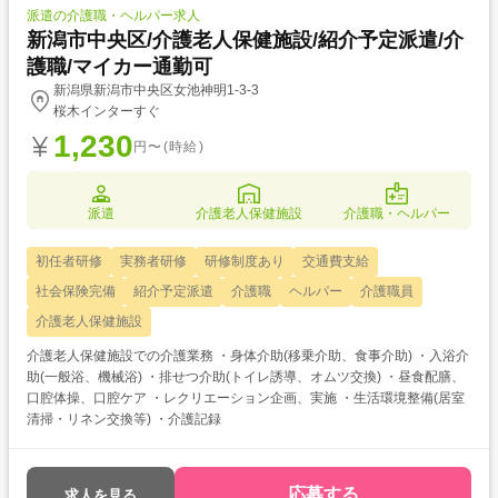
派遣の介護職・ヘルパー求人
新潟市中央区/介護老人保健施設/紹介予定派遣/介
護職/マイカー通勤可
新潟県新潟市中央区女池神明1-3-3
桜木インターすぐ
1,230
円〜(時給)
派遣
介護老人保健施設
介護職・ヘルパー
初任者研修
実務者研修
研修制度あり
交通費支給
社会保険完備
紹介予定派遣
介護職
ヘルパー
介護職員
介護老人保健施設
介護老人保健施設での介護業務 ・身体介助(移乗介助、食事介助) ・入浴介
助(一般浴、機械浴) ・排せつ介助(トイレ誘導、オムツ交換) ・昼食配膳、
口腔体操、口腔ケア ・レクリエーション企画、実施 ・生活環境整備(居室
清掃・リネン交換等) ・介護記録
応募する
求人を見る