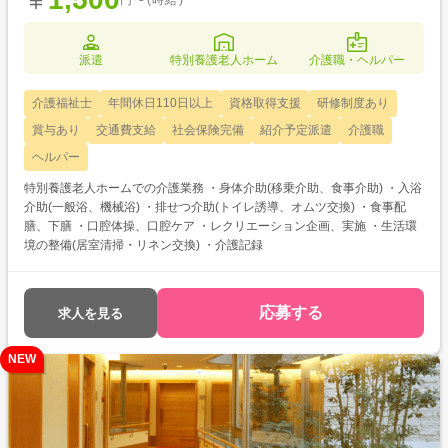
派遣
特別養護老人ホーム
介護職・ヘルパー
介護福祉士
年間休日110日以上
資格取得支援
研修制度あり
賞与あり
交通費支給
社会保険完備
紹介予定派遣
介護職
ヘルパー
特別養護老人ホームでの介護業務 ・身体介助(移乗介助、食事介助) ・入浴
介助(一般浴、機械浴) ・排せつ介助(トイレ誘導、オムツ交換) ・食事配
膳、下膳 ・口腔体操、口腔ケア ・レクリエーション企画、実施 ・生活環
境の整備(居室清掃・リネン交換) ・介護記録
応募する
求人を見る
NEW