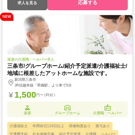
応募する
求人を見る
NEW
派遣の介護職・ヘルパー求人
三条市/グループホーム/紹介予定派遣/介護福祉士/
地域に根差したアットホームな施設です。
新潟県三条市
JR信越本線「帯織駅」より車で5分
1,500
円〜(時給)
派遣
グループホーム
介護職・ヘルパー
介護福祉士
年間休日110日以上
研修制度あり
賞与あり
交通費支給
社会保険完備
紹介予定派遣
介護職
ヘルパー