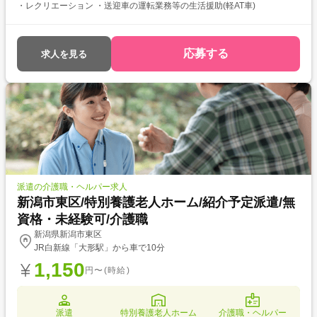
・レクリエーション ・送迎車の運転業務等の生活援助(軽AT車)
応募する
求人を見る
派遣の介護職・ヘルパー求人
新潟市東区/特別養護老人ホーム/紹介予定派遣/無
資格・未経験可/介護職
新潟県新潟市東区
JR白新線「大形駅」から車で10分
1,150
円〜(時給)
派遣
特別養護老人ホーム
介護職・ヘルパー