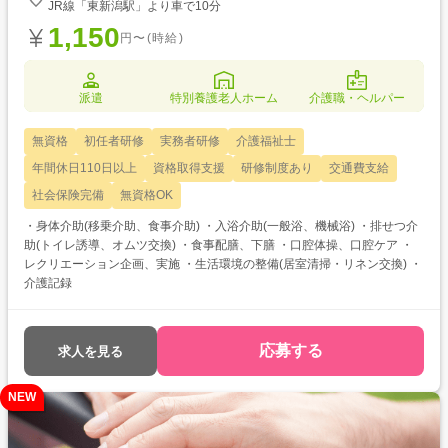
JR線「東新潟駅」より車で10分
1,150
円〜(時給)
派遣
特別養護老人ホーム
介護職・ヘルパー
無資格
初任者研修
実務者研修
介護福祉士
年間休日110日以上
資格取得支援
研修制度あり
交通費支給
社会保険完備
無資格OK
・身体介助(移乗介助、食事介助) ・入浴介助(一般浴、機械浴) ・排せつ介
助(トイレ誘導、オムツ交換) ・食事配膳、下膳 ・口腔体操、口腔ケア ・
レクリエーション企画、実施 ・生活環境の整備(居室清掃・リネン交換) ・
介護記録
応募する
求人を見る
NEW