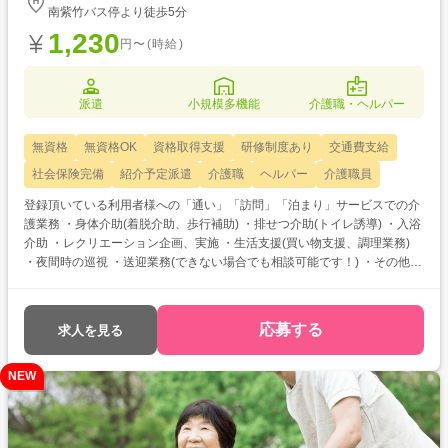
南紫竹バス停より徒歩5分
1,230
円〜(時給)
派遣
小規模多機能
介護職・ヘルパー
無資格
無資格OK
資格取得支援
研修制度あり
交通費支給
社会保険完備
紹介予定派遣
介護職
ヘルパー
介護職員
登録頂いている利用者様への「通い」「訪問」「泊まり」サービスでの介
護業務 ・身体介助(着脱介助、歩行補助) ・排せつ介助(トイレ誘導) ・入浴
介助 ・レクリエーション企画、実施 ・生活支援(買い物支援、調理業務)
・夜間時の巡視 ・送迎業務(できない場合でも相談可能です！) ・その他、
記録業務 無資格の方OKの求人です！ 次のようなご希望がある方におすす
め ・介護士として働きたい ・介護のお仕事について教えてほしい ・資格
取得を目指している ・働く前に職場見学がしたい
応募する
求人を見る
NEW