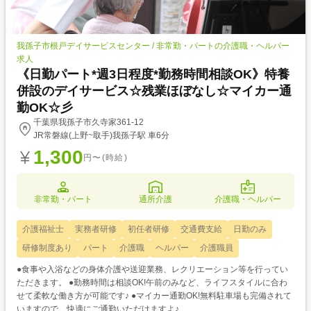
我孫子市根戸デイサービスセンター / 非常勤・パートの介護職・ヘルパー
求人
《日勤パート*週3日程度*勤務時間相談OK》特養
併設のデイサービス☆残業ほぼなし☆マイカー通
勤OK☆彡
千葉県我孫子市久寺家361-12
JR常磐線(上野~取手)我孫子駅 車6分
1,300
円〜(時給)
非常勤・パート
通所介護
介護職・ヘルパー
介護福祉士
実務者研修
初任者研修
交通費支給
日勤のみ
研修制度あり
パート
介護職
ヘルパー
介護職員
●食事や入浴などの身体介護や送迎業務、レクリエーション等を行ってい
ただきます。 ●勤務時間は相談OK!午前のみなど、ライフスタイルに合わ
せて柔軟な働き方が可能です♪ ●マイカー通勤OK!無料駐車場も完備されて
いますので、快適にご通勤いただけますよ♪