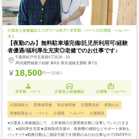
介護老人保健施設エスポワール松戸 / 非常勤・パートの介護職・ヘルパー
求人
【夜勤のみ】無料駐車場完備/託児所利用可/経験
者優遇/福利厚生充実◎老健でのお仕事です♪
千葉県松戸市五香西4丁目26 - 10
JR武蔵野線新八柱駅 車8分 新京成線五香駅 車7分
18,500
円〜(日給)
非常勤・パート
介護老人保健施設
介護職・ヘルパー
介護福祉士
実務者研修
初任者研修
交通費支給
夜勤のみ
研修制度あり
パート
介護職
ヘルパー
介護職員
●介護老人保健施設にて、入所者様の介護業務全般に従事していただきま
す。 ●福利厚生充実★資格取得支援や、医療費の補助などサポート体制も
バッチリ!! ●勤務日数はご相談可能です!夜勤のみのお仕事なのでON/OFFの