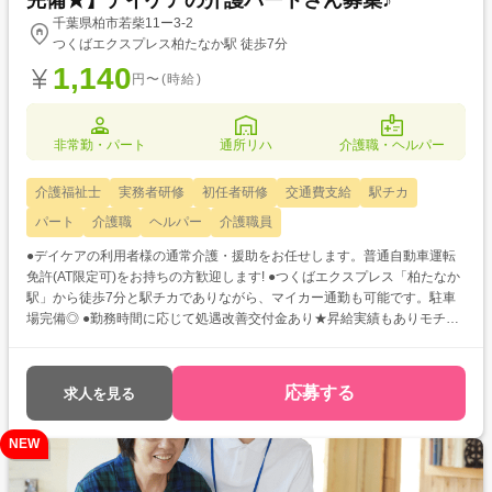
完備★】デイケアの介護パートさん募集♪
千葉県柏市若柴11ー3-2
つくばエクスプレス柏たなか駅 徒歩7分
1,140
円〜(時給)
非常勤・パート
通所リハ
介護職・ヘルパー
介護福祉士
実務者研修
初任者研修
交通費支給
駅チカ
パート
介護職
ヘルパー
介護職員
●デイケアの利用者様の通常介護・援助をお任せします。普通自動車運転
免許(AT限定可)をお持ちの方歓迎します! ●つくばエクスプレス「柏たなか
駅」から徒歩7分と駅チカでありながら、マイカー通勤も可能です。駐車
場完備◎ ●勤務時間に応じて処遇改善交付金あり★昇給実績もありモチベ
ーションに繋がります!
応募する
求人を見る
NEW