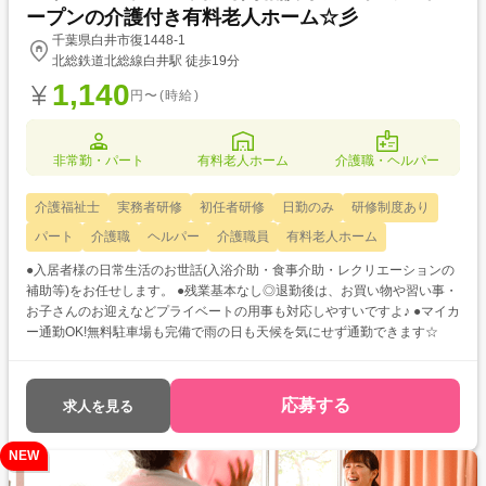
ープンの介護付き有料老人ホーム☆彡
千葉県白井市復1448-1
北総鉄道北総線白井駅 徒歩19分
1,140
円〜(時給)
非常勤・パート
有料老人ホーム
介護職・ヘルパー
介護福祉士
実務者研修
初任者研修
日勤のみ
研修制度あり
パート
介護職
ヘルパー
介護職員
有料老人ホーム
●入居者様の日常生活のお世話(入浴介助・食事介助・レクリエーションの
補助等)をお任せします。 ●残業基本なし◎退勤後は、お買い物や習い事・
お子さんのお迎えなどプライベートの用事も対応しやすいですよ♪ ●マイカ
ー通勤OK!無料駐車場も完備で雨の日も天候を気にせず通勤できます☆
応募する
求人を見る
NEW