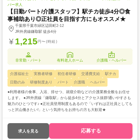
パー求人
【日勤パート/介護スタッフ】駅チカ徒歩4分◎食
事補助あり◎正社員を目指す方にもオススメ★
千葉県千葉市緑区辺田町2-12
JR外房線鎌取駅 徒歩4分
1,215
円〜(時給)
非常勤・パート
有料老人ホーム
介護職・ヘルパー
介護福祉士
実務者研修
初任者研修
交通費支給
駅チカ
日勤のみ
研修制度あり
パート
介護職
ヘルパー
●利用者様の食事、入浴、排せつ、就寝介助などの介護業務全般をお任せ
します。 ●JR外房線「鎌取駅」から徒歩4分とアクセス抜群!通いやすさも
魅力のひとつです♪ ●正社員登用制度もあるので「いずれは正社員としても
っと沢山働きたい!」という気持ちをお持ちの方も大歓迎★
応募する
求人を見る