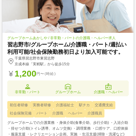
グループホームあかしや / 非常勤・パートの介護職・ヘルパー求人
習志野市/グループホーム/介護職・パート/週払い
利用可能/社会保険勤務初日より加入可能です。
千葉県習志野市東習志野
京成本線「実籾駅」から徒歩15分
1,200
円〜(時給)
非常勤・パート
グループホーム
介護職・ヘルパー
初任者研修
実務者研修
介護福祉士
駅チカ
交通費支給
社会保険完備
パート
介護職
ヘルパー
介護職員
グループホームでの介護業務 ・身体介助(食事介助、歩行介助) ・入浴介助
・排せつ介助(トイレ誘導、オムツ交換) ・調理業務 ・口腔ケア、口腔体操
・服薬支援 ・レクリエーション企画、実施 ・生活支援(掃除・洗濯など)