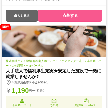
応募する
求人を見る
NEW
株式会社ニチイ学館 有料老人ホームニチイケアセンター流山 / 非常勤・パ
ートの介護職・ヘルパー求人
大手法人で福利厚生充実★安定した施設で一緒に
就業しませんか?
千葉県流山市向小金2-562-1
1,190
円〜(時給)
非常勤・パート
その他
介護職・ヘルパー