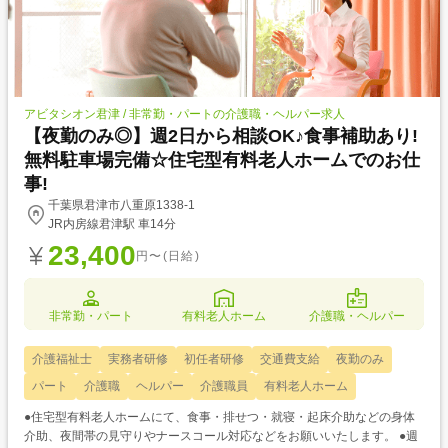
アビタシオン君津 / 非常勤・パートの介護職・ヘルパー求人
【夜勤のみ◎】週2日から相談OK♪食事補助あり!
無料駐車場完備☆住宅型有料老人ホームでのお仕
事!
千葉県君津市八重原1338-1
JR内房線君津駅 車14分
23,400
円〜(日給)
非常勤・パート
有料老人ホーム
介護職・ヘルパー
介護福祉士
実務者研修
初任者研修
交通費支給
夜勤のみ
パート
介護職
ヘルパー
介護職員
有料老人ホーム
●住宅型有料老人ホームにて、食事・排せつ・就寝・起床介助などの身体
介助、夜間帯の見守りやナースコール対応などをお願いいたします。 ●週