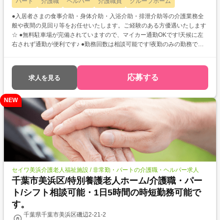
パート
介護職
ヘルパー
介護職員
グループホーム
●入居者さまの食事介助・身体介助・入浴介助・排泄介助等の介護業務全
般や夜間の見回り等をお任せいたします。ご経験のある方優遇いたします
☆ ●無料駐車場が完備されていますので、マイカー通勤OKです!天候に左
右されず通勤が便利です♪ ●勤務回数は相談可能です!夜勤のみの勤務で効
率良くお仕事しませんか?
応募する
求人を見る
NEW
セイワ美浜介護老人福祉施設 / 非常勤・パートの介護職・ヘルパー求人
千葉市美浜区/特別養護老人ホーム/介護職・パー
ト/シフト相談可能・1日5時間の時短勤務可能で
す。
千葉県千葉市美浜区磯辺2-21-2