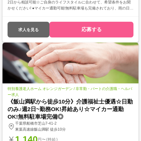
2日から相談可能☆ご自身のライフスタイルに合わせて、希望条件をお聞
かせください! ●マイカー通勤可能!無料駐車場も完備されており、雨の日で
も天候を気にせず通勤していただけます◎
応募する
求人を見る
特別養護老人ホーム オレンジガーデン / 非常勤・パートの介護職・ヘルパ
ー求人
《飯山満駅から徒歩10分》介護福祉士優遇☆日勤
のみ♪週2日~勤務OK!昇給あり☆マイカー通勤
OK!無料駐車場完備◎
千葉県船橋市芝山7-41-2
東葉高速線飯山満駅 徒歩10分
1,140
円〜(時給)