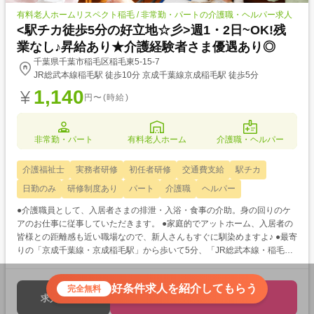
有料老人ホームリスペクト稲毛 / 非常勤・パートの介護職・ヘルパー求人
<駅チカ徒歩5分の好立地☆彡>週1・2日~OK!残
業なし♪昇給あり★介護経験者さま優遇あり◎
千葉県千葉市稲毛区稲毛東5-15-7
JR総武本線稲毛駅 徒歩10分 京成千葉線京成稲毛駅 徒歩5分
1,140
円〜(時給)
非常勤・パート
有料老人ホーム
介護職・ヘルパー
介護福祉士
実務者研修
初任者研修
交通費支給
駅チカ
日勤のみ
研修制度あり
パート
介護職
ヘルパー
●介護職員として、入居者さまの排泄・入浴・食事の介助。身の回りのケ
アのお仕事に従事していただきます。 ●家庭的でアットホーム、入居者の
皆様との距離感も近い職場なので、新人さんもすぐに馴染めますよ♪ ●最寄
りの「京成千葉線・京成稲毛駅」から歩いて5分、「JR総武本線・稲毛
駅」からも10分とどちらの駅からも近くアクセス抜群です★
好条件求人を紹介してもらう
完全無料
応募する
求人を見る