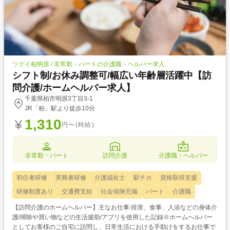
ツクイ柏明原 / 非常勤・パートの介護職・ヘルパー求人
シフト制/お休み調整可/幅広い年齢層活躍中【訪
問介護/ホームヘルパー求人】
千葉県柏市明原3丁目3-1
JR「柏」駅より徒歩10分
1,310
円〜(時給)
非常勤・パート
訪問介護
介護職・ヘルパー
初任者研修
実務者研修
介護福祉士
駅チカ
資格取得支援
研修制度あり
交通費支給
社会保険完備
パート
介護職
【訪問介護のホームヘルパー】主なお仕事:排泄、食事、入浴などの身体介
護/掃除や買い物などの生活援助/アプリを使用した記録※ホームヘルパー
としてお客様のご自宅に訪問し、日常生活における手助けをするお仕事で