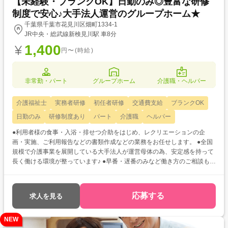
【未経験・ブランクOK】日勤のみ◎豊富な研修
制度で安心♪大手法人運営のグループホーム★
千葉県千葉市花見川区畑町1334-1
JR中央・総武線新検見川駅 車8分
1,400
円〜(時給)
非常勤・パート
グループホーム
介護職・ヘルパー
介護福祉士
実務者研修
初任者研修
交通費支給
ブランクOK
日勤のみ
研修制度あり
パート
介護職
ヘルパー
●利用者様の食事・入浴・排せつ介助をはじめ、レクリエーションの企
画・実施、ご利用報告などの書類作成などの業務をお任せします。 ●全国
規模で介護事業を展開している大手法人が運営母体の為、安定感を持って
長く働ける環境が整っています♪ ●早番・遅番のみなど働き方のご相談も可
能ですので、ご自身のライフスタイルに合わせた希望条件をお聞かせくだ
さい☆
応募する
求人を見る
NEW