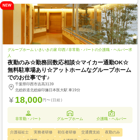
NEW
グループホーム いきいきの家 印西 / 非常勤・パートの介護職・ヘルパー求
人
夜勤のみ☆勤務回数応相談☆マイカー通勤OK☆
無料駐車場あり☆アットホームなグループホーム
でのお仕事です♪
千葉県印西市吉高3139
北総鉄道北総線印旛日本医大駅 車19分
18,000
円〜(日給)
非常勤・パート
グループホーム
介護職・ヘルパー
介護福祉士
実務者研修
初任者研修
交通費支給
夜勤のみ