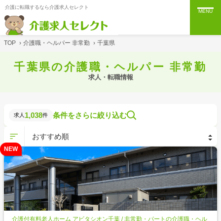
介護に転職するなら介護求人セレクト
MENU
TOP
›
介護職・ヘルパー 非常勤
›
千葉県
千葉県の介護職・ヘルパー 非常勤
求人・転職情報
1,038
条件をさらに絞り込む
求人
件
NEW
介護付有料老人ホーム アビタシオン千葉 / 非常勤・パートの介護職・ヘル