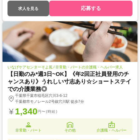
応募する
求人を見る
いなげケアセンターそよ風 / 非常勤・パートの介護職・ヘルパー求人
【日勤のみ*週3日~OK】《年2回正社員登用のチ
ャンスあり》うれしい寸志あり☆ショートステイ
での介護業務◎
千葉県千葉市稲毛区穴川3-6-12
千葉都市モノレール2号線穴川駅 徒歩7分
1,340
円〜(時給)
非常勤・パート
その他
介護職・ヘルパー