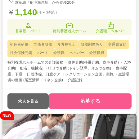
京葉線「稲毛海岸駅」から徒歩20分
1,140
円〜(時給)
非常勤・パート
特別養護老人ホーム
介護職・ヘルパー
初任者研修
実務者研修
介護福祉士
研修制度あり
交通費支給
社会保険完備
パート
介護職
ヘルパー
介護職員
特別養護老人ホームでの介護業務 ・身体介助(移乗介助、食事介助) ・入浴
介助(一般浴、機械浴) ・排せつ介助 (トイレ誘導、オムツ交換) ・食事配
膳、下膳 ・口腔体操、口腔ケア ・レクリエーション企画、実施 ・生活環
境の整備 (居室清掃・リネン交換) ・介護記録
応募する
求人を見る
NEW