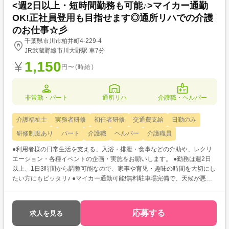
<週2日以上・短時間勤務も可能♪>マイカー通勤
OK!正社員登用も目指せます◎通所リハでの介護
のお仕事☆彡
千葉県市川市柏井町4-229-4
JR武蔵野線市川大野駅 車7分
1,150
円〜(時給)
非常勤・パート
通所リハ
介護職・ヘルパー
介護福祉士
実務者研修
初任者研修
交通費支給
日勤のみ
研修制度あり
パート
介護職
ヘルパー
介護職員
●利用者様の日常生活を支える、入浴・排泄・食事などの介助や、レクリ
エーション・各種イベントの企画・実施をお願いします。 ●勤務は週2日
以上、1日3時間から調整可能なので、家事や育児・趣味の時間を大切にし
たい方にもピッタリ♪ ●マイカー通勤可能!無料駐車場完備で、天候が悪い
日も安心して通勤できますよ◎
応募する
求人を見る