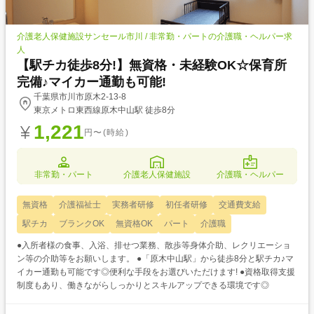
介護老人保健施設サンセール市川 / 非常勤・パートの介護職・ヘルパー求
人
【駅チカ徒歩8分!】無資格・未経験OK☆保育所
完備♪マイカー通勤も可能!
千葉県市川市原木2-13-8
東京メトロ東西線原木中山駅 徒歩8分
1,221
円〜(時給)
非常勤・パート
介護老人保健施設
介護職・ヘルパー
無資格
介護福祉士
実務者研修
初任者研修
交通費支給
駅チカ
ブランクOK
無資格OK
パート
介護職
●入所者様の食事、入浴、排せつ業務、散歩等身体介助、レクリエーショ
ン等の介助等をお願いします。 ●「原木中山駅」から徒歩8分と駅チカ♪マ
イカー通勤も可能です◎便利な手段をお選びいただけます! ●資格取得支援
制度もあり、働きながらしっかりとスキルアップできる環境です◎