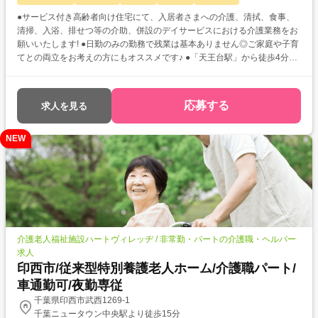
●サービス付き高齢者向け住宅にて、入居者さまへの介護、清拭、食事、
清掃、入浴、排せつ等の介助、併設のデイサービスにおける介護業務をお
願いいたします! ●日勤のみの勤務で残業は基本ありません◎ご家庭や子育
てとの両立をお考えの方にもオススメです♪ ●「天王台駅」から徒歩4分と
駅チカ好立地☆彡無料駐車場完備でマイカー通勤もOK!ご自分のライフス
タイルに沿った通勤方法をお選びいただけますよ◎
応募する
求人を見る
NEW
介護老人福祉施設ハートヴィレッヂ / 非常勤・パートの介護職・ヘルパー
求人
印西市/従来型特別養護老人ホーム/介護職パート/
車通勤可/夜勤専従
千葉県印西市武西1269-1
千葉ニュータウン中央駅より徒歩15分