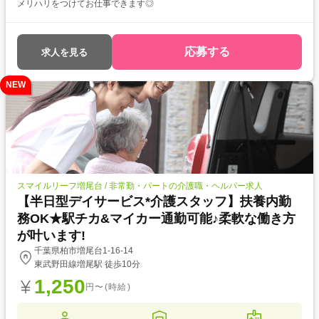
メリハリをつけてお仕事できます◎
応募する
求人を見る
NEW
スマイルリーフ増尾台 / 非常勤・パートの介護職・ヘルパー求人
【半日型デイサービス*介護スタッフ】扶養内勤
務OK★駅チカ&マイカー通勤可能♪柔軟な働き方
が叶います!
千葉県柏市増尾台1-16-14
東武野田線増尾駅 徒歩10分
1,250
円〜(時給)