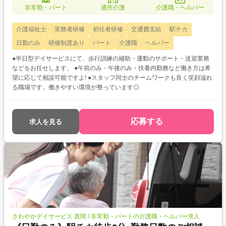
非常勤・パート
通所介護
介護職・ヘルパー
介護福祉士
実務者研修
初任者研修
交通費支給
駅チカ
日勤のみ
研修制度あり
パート
介護職
ヘルパー
●半日型デイサービスにて、歩行訓練の補助・運動のサポート・送迎業務
などをお任せします。 ●午前のみ・午後のみ・扶養内勤務など働き方は希
望に応じて相談可能ですよ! ●スタッフ同士のチームワークも良く笑顔溢れ
る職場です。働きやすい環境が整っています◎
応募する
求人を見る
さわやかデイサービス 真間 / 非常勤・パートの介護職・ヘルパー求人