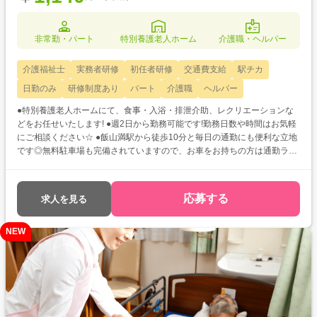
非常勤・パート
特別養護老人ホーム
介護職・ヘルパー
介護福祉士
実務者研修
初任者研修
交通費支給
駅チカ
日勤のみ
研修制度あり
パート
介護職
ヘルパー
●特別養護老人ホームにて、食事・入浴・排泄介助、レクリエーションな
どをお任せいたします! ●週2日から勤務可能です!勤務日数や時間はお気軽
にご相談ください☆ ●飯山満駅から徒歩10分と毎日の通勤にも便利な立地
です◎無料駐車場も完備されていますので、お車をお持ちの方は通勤ラク
ラク♪
応募する
求人を見る
NEW