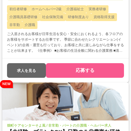
初任者研修
ホームヘルパー2級
介護福祉士
実務者研修
介護職員基礎研修
社会保険完備
研修制度あり
資格取得支援
非常勤
介護職
ご入居されるお客様が日常生活を安心・安全におくれるよう、各フロアの
お客様をサポートするお仕事です。 季節に合わせたレクリエーション(イ
ベント)の企画・運営も行っており、お客様と共に楽しみながら仕事をする
ことが出来ます。 《仕事例》 ■お客様の生活全般に関わる介護業務 ■清掃
業務 ■フロアの定期巡回 ■帳票・記録作成 等 ※資格や経験を考慮し、役割
分担を行います。
応募する
求人を見る
NEW
畑町ケアセンターそよ風 / 非常勤・パートの介護職・ヘルパー求人