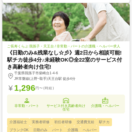
ご長寿くらぶ 我孫子・天王台 / 非常勤・パートの介護職・ヘルパー求人
《日勤のみ&残業なし☆彡》週2日から相談可能!
駅チカ徒歩4分♪未経験OK◎全22室のサービス付
き高齢者向け住宅!
千葉県我孫子市柴崎台1-4-6
JR常磐線(上野~取手)天王台駅 徒歩4分
1,296
円〜(時給)
非常勤・パート
サービス付き高齢者向け
介護職・ヘルパー
住宅
介護福祉士
実務者研修
初任者研修
交通費支給
駅チカ
ブランクOK
日勤のみ
パート
介護職
ヘルパー