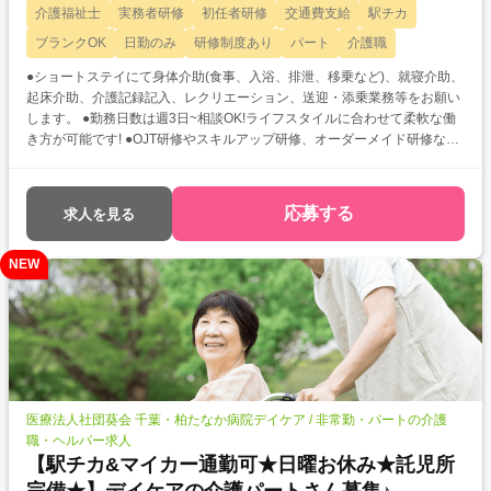
介護福祉士
実務者研修
初任者研修
交通費支給
駅チカ
ブランクOK
日勤のみ
研修制度あり
パート
介護職
●ショートステイにて身体介助(食事、入浴、排泄、移乗など)、就寝介助、
起床介助、介護記録記入、レクリエーション、送迎・添乗業務等をお願い
します。 ●勤務日数は週3日~相談OK!ライフスタイルに合わせて柔軟な働
き方が可能です! ●OJT研修やスキルアップ研修、オーダーメイド研修など
働きながら学び続けられる環境です◎
応募する
求人を見る
NEW
医療法人社団葵会 千葉・柏たなか病院デイケア / 非常勤・パートの介護
職・ヘルパー求人
【駅チカ&マイカー通勤可★日曜お休み★託児所