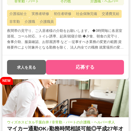
非常勤・パート
その他
介護職・ヘルパー
介護福祉士
実務者研修
初任者研修
社会保険完備
交通費支給
非常勤
介護職
介護職員
夜間帯の見守り、ご入居者様の介助をお願いします。 ◆3時間毎に各居室
巡視、コール対応、トイレ誘導、起床/就寝介助 ◆夕食、朝食の見守り、
食事介助、服薬確認、お部屋誘導 など -- 従事すべき業務の変更の範囲:資
格要件により対象外となる勤務を除く、法人内全ての職務 就業場所の変更
の範囲:法人内の全国の事業所 雇用期間の定め:入社時期に関わらず年2回、
半年毎の更新(3月末、9月末) ※勤務評価等によって更新の可能性有り、更
新上限なし
応募する
求人を見る
NEW
ウィズホスピタル千葉白井 / 非常勤・パートの介護職・ヘルパー求人
マイカー通勤OK♪勤務時間相談可能◎平成27年オ