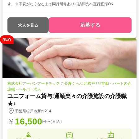
す。※不安がなくなるまで同行研修あり※訪問先へ直行直帰OK
応募する
求人を見る
NEW
株式会社アーバンアーキテック ご長寿くらぶ 北松戸 / 非常勤・パートの介
護職・ヘルパー求人
ユニフォーム貸与!通勤楽々の介護施設の介護職
★♪
千葉県松戸市新作214
16,500
円〜(日給)