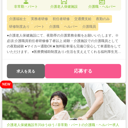
非常勤・パート
介護老人保健施設
介護職・ヘルパー
介護福祉士
実務者研修
初任者研修
交通費支給
夜勤のみ
研修制度あり
パート
介護職
ヘルパー
介護職員
●介護老人保健施設にて、夜勤帯の介護業務全般をお願いいたします。※
必須:介護職員初任者研修修了者以上 経験・介護施設での介護職員として
の夜勤経験 ●マイカー通勤OK★無料駐車場も完備◎安心して車通勤をして
いただけます。 ●医療費補助制度あり♪生活を支ええてくれる福利厚生充
実!
応募する
求人を見る
NEW
介護老人保健施設市川ゆうゆう / 非常勤・パートの介護職・ヘルパー求人