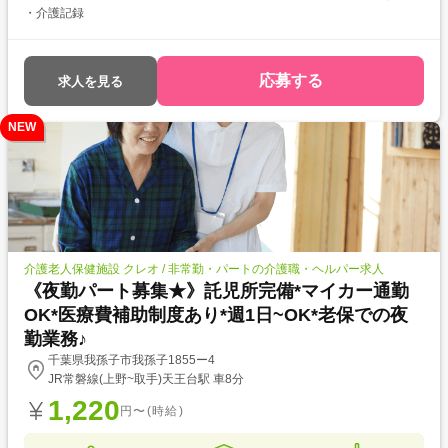
・介護記録
応募する
求人を見る
NEW
介護老人保健施設 クレオ / 非常勤・パートの介護職・ヘルパー求人
《夜勤パート募集★》託児所完備*マイカー通勤
OK*医療費補助制度あり*週1日~OK*老保での夜
勤業務♪
千葉県我孫子市我孫子1855ー4
JR常磐線(上野~取手)天王台駅 車8分
1,220
円〜(時給)