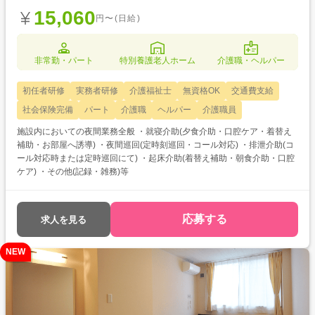
15,060
円〜(日給)
非常勤・パート
特別養護老人ホーム
介護職・ヘルパー
初任者研修
実務者研修
介護福祉士
無資格OK
交通費支給
社会保険完備
パート
介護職
ヘルパー
介護職員
施設内においての夜間業務全般 ・就寝介助(夕食介助・口腔ケア・着替え
補助・お部屋へ誘導) ・夜間巡回(定時刻巡回・コール対応) ・排泄介助(コ
ール対応時または定時巡回にて) ・起床介助(着替え補助・朝食介助・口腔
ケア) ・その他(記録・雑務)等
応募する
求人を見る
NEW