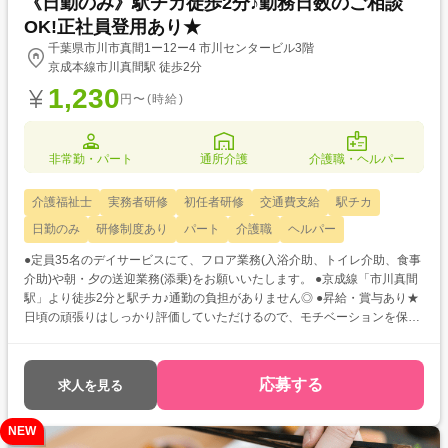
《日勤のみ》駅チカ徒歩2分♪勤務日数のご相談
OK!正社員登用あり★
千葉県市川市真間1ー12ー4 市川センタービル3階
京成本線市川真間駅 徒歩2分
1,230
円〜(時給)
非常勤・パート
通所介護
介護職・ヘルパー
介護福祉士
実務者研修
初任者研修
交通費支給
駅チカ
日勤のみ
研修制度あり
パート
介護職
ヘルパー
●定員35名のデイサービスにて、フロア業務(入浴介助、トイレ介助、食事
介助)や朝・夕の送迎業務(添乗)をお願いいたします。 ●京成線「市川真間
駅」より徒歩2分と駅チカ♪通勤の負担がありません◎ ●昇給・賞与あり★
日頃の頑張りはしっかり評価していただけるので、モチベーションを保ち
ながらお仕事していただけますよ!
応募する
求人を見る
NEW