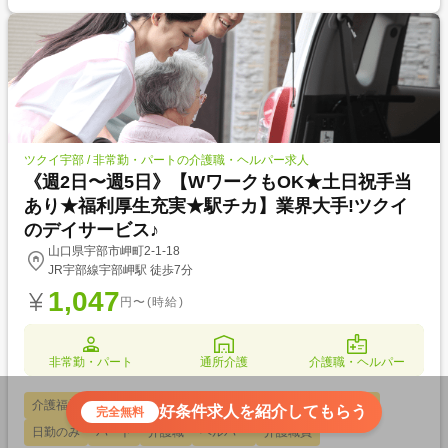
ツクイ宇部 / 非常勤・パートの介護職・ヘルパー求人
《週2日〜週5日》【WワークもOK★土日祝手当
あり★福利厚生充実★駅チカ】業界大手!ツクイ
のデイサービス♪
山口県宇部市岬町2-1-18
JR宇部線宇部岬駅 徒歩7分
1,047
円〜(時給)
非常勤・パート
通所介護
介護職・ヘルパー
介護福祉士
実務者研修
初任者研修
交通費支給
駅チカ
好条件求人を紹介してもらう
完全無料
日勤のみ
パート
介護職
ヘルパー
介護職員