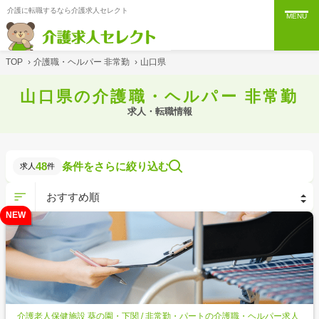
介護に転職するなら介護求人セレクト
MENU
TOP
›
介護職・ヘルパー 非常勤
›
山口県
山口県の介護職・ヘルパー 非常勤
求人・転職情報
48
条件をさらに絞り込む
求人
件
NEW
介護老人保健施設 葵の園・下関 / 非常勤・パートの介護職・ヘルパー求人