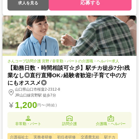
応募する
求人を見る
さんコープ訪問介護 宮野 / 非常勤・パートの介護職・ヘルパー求人
【勤務日数・時間相談可☆彡】駅チカ徒歩7分!残
業なし◎直行直帰OK♪経験者歓迎!子育て中の方
にもオススメ◎
山口県山口市桜畠2-2312-8
JR山口線宮野駅 徒歩7分
1,200
円〜(時給)
非常勤・パート
訪問介護
介護職・ヘルパー
介護福祉士
実務者研修
初任者研修
交通費支給
駅チカ