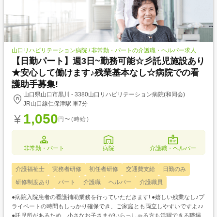
山口リハビリテーション病院 / 非常勤・パートの介護職・ヘルパー求人
【日勤パート】週3日~勤務可能☆彡託児施設あり
★安心して働けます♪残業基本なし☆病院での看
護助手募集!
山口県山口市黒川 - 3380山口リハビリテーション病院(和同会)
JR山口線仁保津駅 車7分
1,050
円〜(時給)
非常勤・パート
病院
介護職・ヘルパー
介護福祉士
実務者研修
初任者研修
交通費支給
日勤のみ
研修制度あり
パート
介護職
ヘルパー
介護職員
●病院入院患者の看護補助業務を行っていただきます! ●嬉しい残業なし♪プ
ライベートの時間もしっかり確保でき、ご家庭とも両立しやすいですよ♪♪
●託児所があるため、小さなお子さまがいらっしゃる方も活躍できる職場