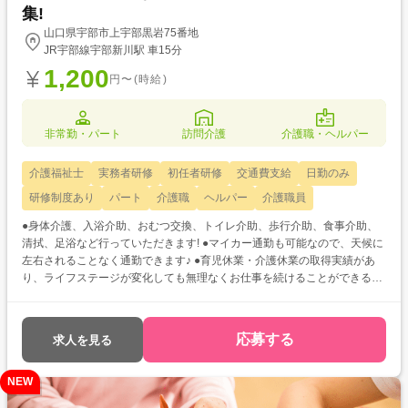
集!
山口県宇部市上宇部黒岩75番地
JR宇部線宇部新川駅 車15分
1,200
円〜(時給)
非常勤・パート
訪問介護
介護職・ヘルパー
介護福祉士
実務者研修
初任者研修
交通費支給
日勤のみ
研修制度あり
パート
介護職
ヘルパー
介護職員
●身体介護、入浴介助、おむつ交換、トイレ介助、歩行介助、食事介助、
清拭、足浴など行っていただきます! ●マイカー通勤も可能なので、天候に
左右されることなく通勤できます♪ ●育児休業・介護休業の取得実績があ
り、ライフステージが変化しても無理なくお仕事を続けることができる環
境があります!
応募する
求人を見る
NEW