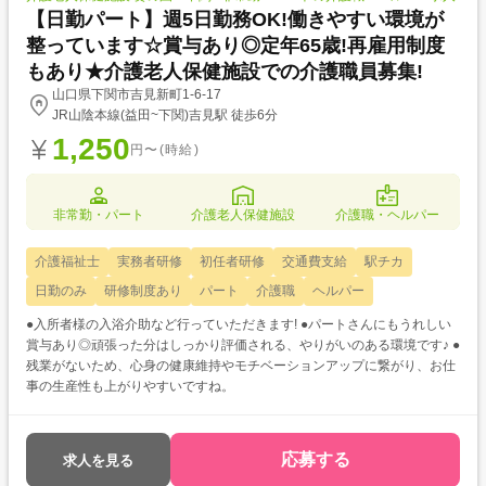
【日勤パート】週5日勤務OK!働きやすい環境が
整っています☆賞与あり◎定年65歳!再雇用制度
もあり★介護老人保健施設での介護職員募集!
山口県下関市吉見新町1-6-17
JR山陰本線(益田~下関)吉見駅 徒歩6分
1,250
円〜(時給)
非常勤・パート
介護老人保健施設
介護職・ヘルパー
介護福祉士
実務者研修
初任者研修
交通費支給
駅チカ
日勤のみ
研修制度あり
パート
介護職
ヘルパー
●入所者様の入浴介助など行っていただきます! ●パートさんにもうれしい
賞与あり◎頑張った分はしっかり評価される、やりがいのある環境です♪ ●
残業がないため、心身の健康維持やモチベーションアップに繋がり、お仕
事の生産性も上がりやすいですね。
応募する
求人を見る