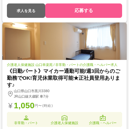
応募する
求人を見る
介護老人保健施設 山口幸楽苑 / 非常勤・パートの介護職・ヘルパー求人
《日勤パート》マイカー通勤可能/週3回からのご
勤務でOK!育児休業取得可能★正社員登用ありま
す♪
山口県山口市黒川3380
JR山口線大歳駅 車7分
1,050
円〜(時給)
非常勤・パート
介護老人保健施設
介護職・ヘルパー