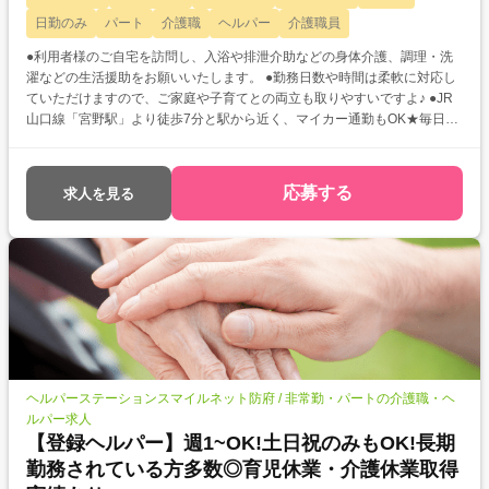
日勤のみ
パート
介護職
ヘルパー
介護職員
●利用者様のご自宅を訪問し、入浴や排泄介助などの身体介護、調理・洗
濯などの生活援助をお願いいたします。 ●勤務日数や時間は柔軟に対応し
ていただけますので、ご家庭や子育てとの両立も取りやすいですよ♪ ●JR
山口線「宮野駅」より徒歩7分と駅から近く、マイカー通勤もOK★毎日の
通勤にも便利な立地です!
応募する
求人を見る
ヘルパーステーションスマイルネット防府 / 非常勤・パートの介護職・ヘ
ルパー求人
【登録ヘルパー】週1~OK!土日祝のみもOK!長期
勤務されている方多数◎育児休業・介護休業取得