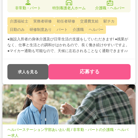
非常勤・パート
特別養護老人ホーム
介護職・ヘルパー
介護福祉士
実務者研修
初任者研修
交通費支給
駅チカ
日勤のみ
研修制度あり
パート
介護職
ヘルパー
●施設入所者の身体介護及び日常生活の支援をしていただきます! ●残業が
なく、仕事と生活との調和がはかれるので、長く働き続けやすいですよ。
●マイカー通勤も可能なので、天候に左右されることなく通勤できます♪♪
応募する
求人を見る
ヘルパーステーション宇部あいおい苑 / 非常勤・パートの介護職・ヘルパ
ー求人