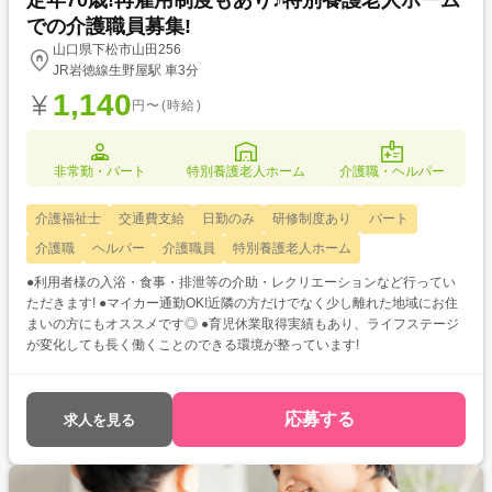
定年70歳!再雇用制度もあり♪特別養護老人ホーム
での介護職員募集!
山口県下松市山田256
JR岩徳線生野屋駅 車3分
1,140
円〜(時給)
非常勤・パート
特別養護老人ホーム
介護職・ヘルパー
介護福祉士
交通費支給
日勤のみ
研修制度あり
パート
介護職
ヘルパー
介護職員
特別養護老人ホーム
●利用者様の入浴・食事・排泄等の介助・レクリエーションなど行ってい
ただきます! ●マイカー通勤OK!近隣の方だけでなく少し離れた地域にお住
まいの方にもオススメです◎ ●育児休業取得実績もあり、ライフステージ
が変化しても長く働くことのできる環境が整っています!
応募する
求人を見る