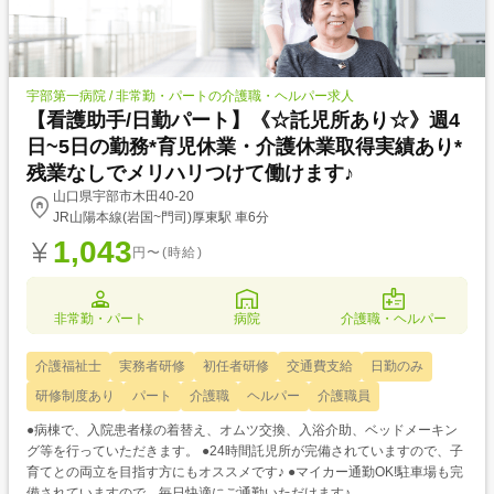
宇部第一病院 / 非常勤・パートの介護職・ヘルパー求人
【看護助手/日勤パート】《☆託児所あり☆》週4
日~5日の勤務*育児休業・介護休業取得実績あり*
残業なしでメリハリつけて働けます♪
山口県宇部市木田40-20
JR山陽本線(岩国~門司)厚東駅 車6分
1,043
円〜(時給)
非常勤・パート
病院
介護職・ヘルパー
介護福祉士
実務者研修
初任者研修
交通費支給
日勤のみ
研修制度あり
パート
介護職
ヘルパー
介護職員
●病棟で、入院患者様の着替え、オムツ交換、入浴介助、ベッドメーキン
グ等を行っていただきます。 ●24時間託児所が完備されていますので、子
育てとの両立を目指す方にもオススメです♪ ●マイカー通勤OK!駐車場も完
備されていますので、毎日快適にご通勤いただけます♪