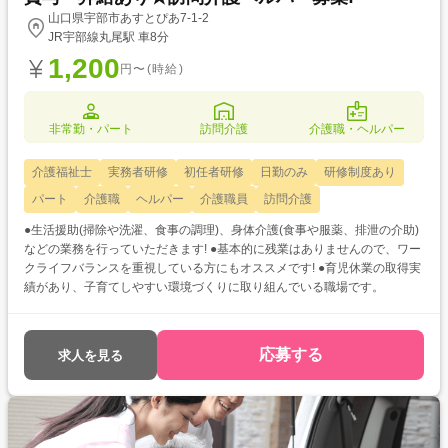
山口県宇部市あすとぴあ7-1-2
JR宇部線丸尾駅 車8分
1,200
円〜(時給)
非常勤・パート
訪問介護
介護職・ヘルパー
介護福祉士
実務者研修
初任者研修
日勤のみ
研修制度あり
パート
介護職
ヘルパー
介護職員
訪問介護
●生活援助(掃除や洗濯、食事の調理)、身体介護(食事や服薬、排泄の介助)
などの業務を行っていただきます! ●基本的に残業はありませんので、ワー
クライフバランスを重視している方にもオススメです! ●育児休業の取得実
績があり、子育てしやすい環境づくりに取り組んでいる職場です。
応募する
求人を見る