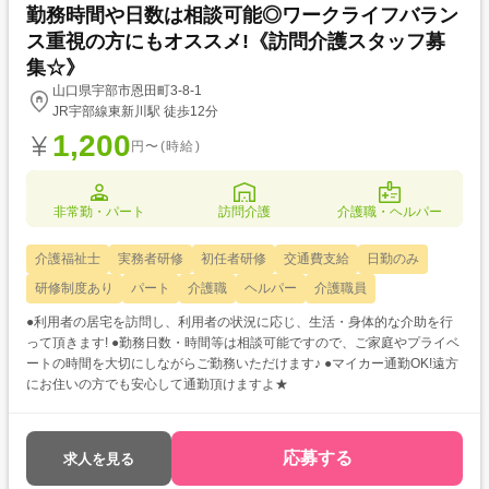
勤務時間や日数は相談可能◎ワークライフバラン
ス重視の方にもオススメ!《訪問介護スタッフ募
集☆》
山口県宇部市恩田町3-8-1
JR宇部線東新川駅 徒歩12分
1,200
円〜(時給)
非常勤・パート
訪問介護
介護職・ヘルパー
介護福祉士
実務者研修
初任者研修
交通費支給
日勤のみ
研修制度あり
パート
介護職
ヘルパー
介護職員
●利用者の居宅を訪問し、利用者の状況に応じ、生活・身体的な介助を行
って頂きます! ●勤務日数・時間等は相談可能ですので、ご家庭やプライベ
ートの時間を大切にしながらご勤務いただけます♪ ●マイカー通勤OK!遠方
にお住いの方でも安心して通勤頂けますよ★
応募する
求人を見る