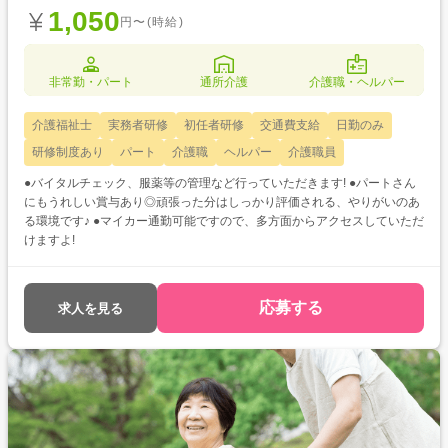
1,050
円〜(時給)
非常勤・パート
通所介護
介護職・ヘルパー
介護福祉士
実務者研修
初任者研修
交通費支給
日勤のみ
研修制度あり
パート
介護職
ヘルパー
介護職員
●バイタルチェック、服薬等の管理など行っていただきます! ●パートさん
にもうれしい賞与あり◎頑張った分はしっかり評価される、やりがいのあ
る環境です♪ ●マイカー通勤可能ですので、多方面からアクセスしていただ
けますよ!
応募する
求人を見る