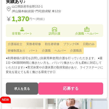
実績あり♪
山口県防府市佐野152-1
JR山陽本線(岩国~門司)防府駅 車12分
1,370
円〜(時給)
非常勤・パート
訪問介護
介護職・ヘルパー
介護福祉士
実務者研修
初任者研修
ブランクOK
日勤のみ
研修制度あり
パート
介護職
ヘルパー
介護職員
●利用者様の居宅を訪問し(自家用車使用)介護を行っていただきます。 ●週
1日~OK!隙間時間に働きたい方も、バリバリ働きたい方も柔軟に対応して
いただけます♪ ●育児休業や介護休業の取得実績があり、ライフステージに
変化を迎えても長く働ける環境です◎
応募する
求人を見る
NEW