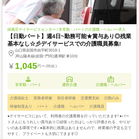
緑風荘デイサービスセンター / 非常勤・パートの介護職・ヘルパー求人
【日勤パート】週4日~勤務可能★賞与あり◎残業
基本なし☆彡デイサービスでの介護職員募集!
山口県岩国市由宇町3018-1
JR山陽本線(岩国~門司)通津駅 車10分
1,045
円〜(時給)
非常勤・パート
通所介護
介護職・ヘルパー
介護福祉士
実務者研修
初任者研修
交通費支給
日勤のみ
研修制度あり
パート
介護職
ヘルパー
介護職員
●デイサービスにおいて、利用者の介護業務を行っていただきます! ●パー
トさんにもうれしい賞与あり◎頑張った分はしっかり評価される、やりが
いのある環境です♪ ●基本的に残業はありませんので、終業後の予定も立て
やすく、プライベートも大切にできます◎