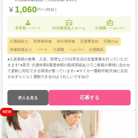
1,060
円〜(時給)
非常勤・パート
特別養護老人ホーム
介護職・ヘルパー
介護福祉士
実務者研修
初任者研修
交通費支給
日勤のみ
研修制度あり
パート
介護職
ヘルパー
介護職員
●入居者様の食事、入浴、排泄などの日常生活の支援業務を行っていただ
きます! ●育児･介護休業&看護休暇の取得実績あり◎ご家庭の事情に合わせ
て柔軟に対応できる環境が整っています♪ ●マイカー通勤可能!天候に左右
されずらくらく通勤できるのはうれしいですね◎
応募する
求人を見る
NEW