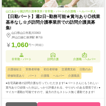
山口あかり園訪問介護事業所 / 非常勤・パートの介護職・ヘルパー求人
【日勤パート】週2日~勤務可能★賞与あり◎残業
基本なし☆彡訪問介護事業所での訪問介護員募
集!
山口県山口市黒川3363
JR山口線仁保津駅 車7分
1,060
円〜(時給)
非常勤・パート
訪問介護
介護職・ヘルパー
介護福祉士
実務者研修
初任者研修
交通費支給
日勤のみ
研修制度あり
パート
介護職
ヘルパー
介護職員
●在宅高齢者の訪問介護を行っていただきます! ●パートさんにもうれしい
賞与あり◎頑張った分はしっかり評価される、やりがいのある環境です♪ ●
マイカー通勤が可能ですので、遠方の方もストレス無く通勤できます!