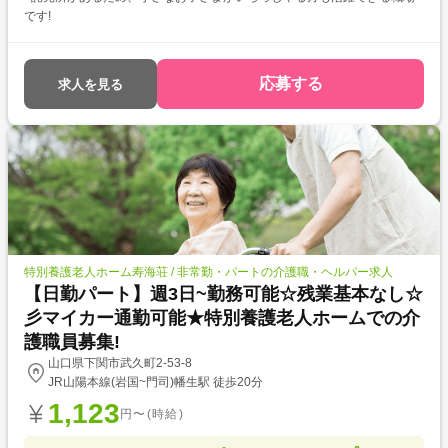
です!
応募する
求人を見る
特別養護老人ホーム寿海荘 / 非常勤・パートの介護職・ヘルパー求人
【日勤パート】週3日~勤務可能☆残業基本なし☆
彡マイカー通勤可能★特別養護老人ホームでの介
護職員募集!
山口県下関市武久町2-53-8
JR山陽本線(岩国~門司)幡生駅 徒歩20分
1,123
円〜(時給)