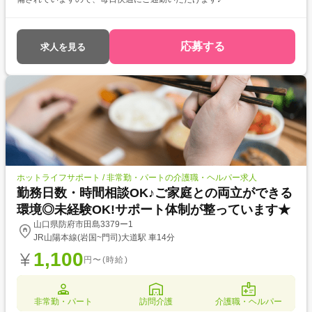
応募する
求人を見る
ホットライフサポート / 非常勤・パートの介護職・ヘルパー求人
勤務日数・時間相談OK♪ご家庭との両立ができる
環境◎未経験OK!サポート体制が整っています★
山口県防府市田島3379ー1
JR山陽本線(岩国~門司)大道駅 車14分
1,100
円〜(時給)
非常勤・パート
訪問介護
介護職・ヘルパー