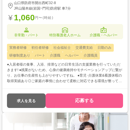
山口県防府市開出西町32-8
JR山陽本線(岩国~門司)防府駅 車7分
1,060
円〜(時給)
非常勤・パート
特別養護老人ホーム
介護職・ヘルパー
実務者研修
初任者研修
社会福祉士
交通費支給
日勤のみ
研修制度あり
パート
介護職
ヘルパー
介護職員
●入居者様の食事、入浴、排泄などの日常生活の支援業務を行っていただ
きます! ●残業がないため、心身の健康維持やモチベーションアップに繋が
り、お仕事の生産性も上がりやすいですね。 ●育児･介護休業&看護休暇の
取得実績あり◎ご家庭の事情に合わせて柔軟に対応できる環境が整ってい
ます♪
応募する
求人を見る