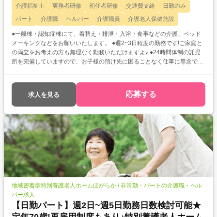
介護福祉士
実務者研修
初任者研修
交通費支給
日勤のみ
パート
介護職
ヘルパー
介護職員
介護老人保健施設
●一般棟・認知症棟にて、着替え・排泄・入浴・食事などの介護、ベッド
メーキングなどをお願いいたします。 ●週2~3日程度の勤務です!ご家庭と
の両立をお考えの方も無理なく勤務いただけますよ♪ ●24時間体制の託児
所を完備していますので、お子様の預け先に困ることなく仕事に専念でき
ます◎
応募する
求人を見る
地域密着型特別養護老人ホームほがらか / 非常勤・パートの介護職・ヘル
パー求人
【日勤パート】週2日~週5日勤務日数検討可能★