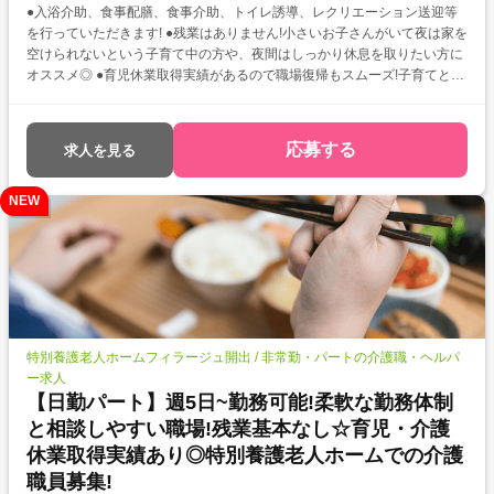
●入浴介助、食事配膳、食事介助、トイレ誘導、レクリエーション送迎等
を行っていただきます! ●残業はありません!小さいお子さんがいて夜は家を
空けられないという子育て中の方や、夜間はしっかり休息を取りたい方に
オススメ◎ ●育児休業取得実績があるので職場復帰もスムーズ!子育てと仕
事の両立もしっかりできますよ。
応募する
求人を見る
NEW
特別養護老人ホームフィラージュ開出 / 非常勤・パートの介護職・ヘルパ
ー求人
【日勤パート】週5日~勤務可能!柔軟な勤務体制
と相談しやすい職場!残業基本なし☆育児・介護
休業取得実績あり◎特別養護老人ホームでの介護
職員募集!