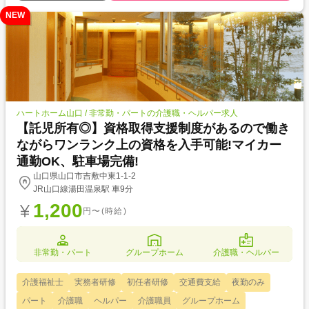
NEW
ハートホーム山口 / 非常勤・パートの介護職・ヘルパー求人
【託児所有◎】資格取得支援制度があるので働き
ながらワンランク上の資格を入手可能!マイカー
通勤OK、駐車場完備!
山口県山口市吉敷中東1-1-2
JR山口線湯田温泉駅 車9分
1,200
円〜(時給)
非常勤・パート
グループホーム
介護職・ヘルパー
介護福祉士
実務者研修
初任者研修
交通費支給
夜勤のみ
パート
介護職
ヘルパー
介護職員
グループホーム