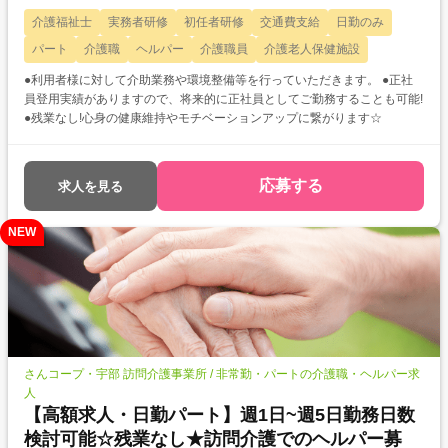
介護福祉士
実務者研修
初任者研修
交通費支給
日勤のみ
パート
介護職
ヘルパー
介護職員
介護老人保健施設
●利用者様に対して介助業務や環境整備等を行っていただきます。 ●正社
員登用実績がありますので、将来的に正社員としてご勤務することも可能!
●残業なし!心身の健康維持やモチベーションアップに繋がります☆
応募する
求人を見る
NEW
さんコープ・宇部 訪問介護事業所 / 非常勤・パートの介護職・ヘルパー求
人
【高額求人・日勤パート】週1日~週5日勤務日数
検討可能☆残業なし★訪問介護でのヘルパー募