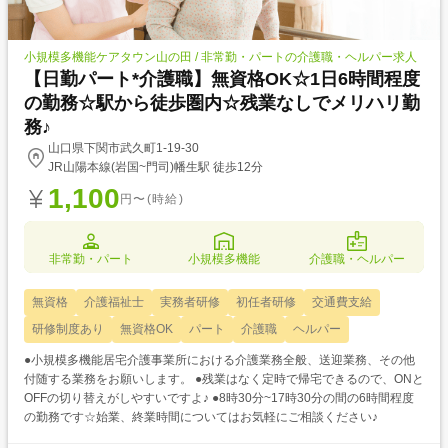
小規模多機能ケアタウン山の田 / 非常勤・パートの介護職・ヘルパー求人
【日勤パート*介護職】無資格OK☆1日6時間程度
の勤務☆駅から徒歩圏内☆残業なしでメリハリ勤
務♪
山口県下関市武久町1-19-30
JR山陽本線(岩国~門司)幡生駅 徒歩12分
1,100
円〜(時給)
非常勤・パート
小規模多機能
介護職・ヘルパー
無資格
介護福祉士
実務者研修
初任者研修
交通費支給
研修制度あり
無資格OK
パート
介護職
ヘルパー
●小規模多機能居宅介護事業所における介護業務全般、送迎業務、その他
付随する業務をお願いします。 ●残業はなく定時で帰宅できるので、ONと
OFFの切り替えがしやすいですよ♪ ●8時30分~17時30分の間の6時間程度
の勤務です☆始業、終業時間についてはお気軽にご相談ください♪