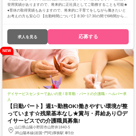
登用実績がありますので、将来的に正社員としてご勤務することも可能★
●育休の取得実績もありますので、将来的に子育てをしながら働きたいと
お考えの方も安心◎ 【出勤時間について】8:30~17:30の間で6時間からの
ご勤務でご相談可能。
応募する
求人を見る
NEW
デイサービスセンターであいの里 / 非常勤・パートの介護職・ヘルパー求
人
【日勤パート】週1~勤務OK!働きやすい環境が整
っています☆残業基本なし★賞与・昇給あり◎デ
イサービスでの介護職員募集!
山口県山陽小野田市山野井1840-5
JR山陽本線(岩国~門司)厚狭駅 車5分