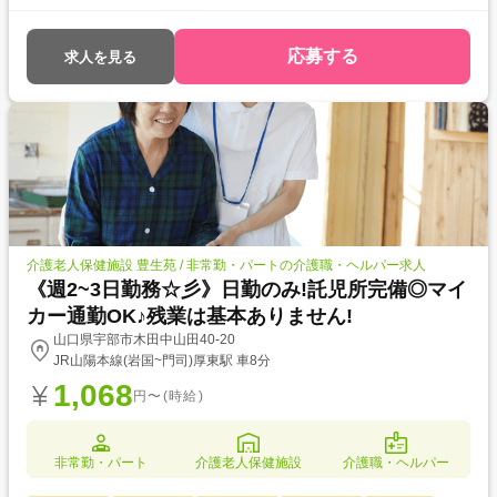
応募する
求人を見る
介護老人保健施設 豊生苑 / 非常勤・パートの介護職・ヘルパー求人
《週2~3日勤務☆彡》日勤のみ!託児所完備◎マイ
カー通勤OK♪残業は基本ありません!
山口県宇部市木田中山田40-20
JR山陽本線(岩国~門司)厚東駅 車8分
1,068
円〜(時給)
非常勤・パート
介護老人保健施設
介護職・ヘルパー