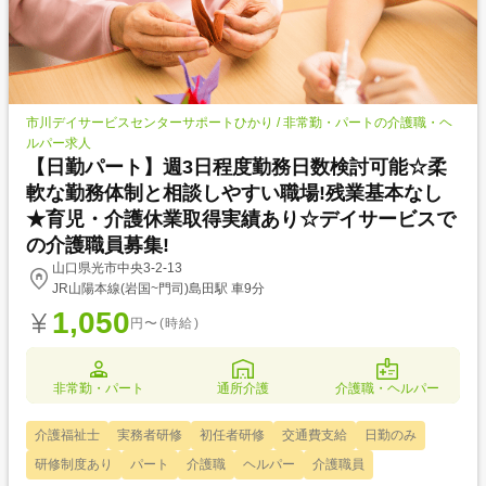
市川デイサービスセンターサポートひかり / 非常勤・パートの介護職・ヘ
ルパー求人
【日勤パート】週3日程度勤務日数検討可能☆柔
軟な勤務体制と相談しやすい職場!残業基本なし
★育児・介護休業取得実績あり☆デイサービスで
の介護職員募集!
山口県光市中央3-2-13
JR山陽本線(岩国~門司)島田駅 車9分
1,050
円〜(時給)
非常勤・パート
通所介護
介護職・ヘルパー
介護福祉士
実務者研修
初任者研修
交通費支給
日勤のみ
研修制度あり
パート
介護職
ヘルパー
介護職員