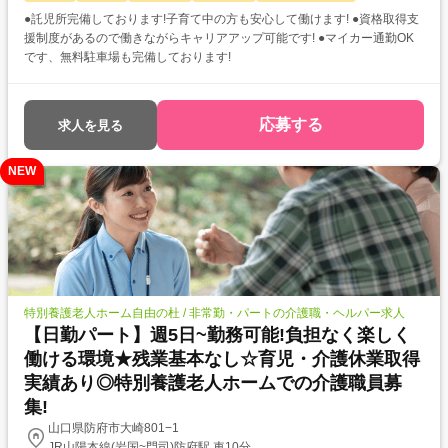
●託児所完備しております!子育て中の方も安心して働けます! ●資格取得支
援制度があるので働きながらキャリアアップ可能です! ●マイカー通勤OK
です、無料駐車場も完備しております!
応募する
求人を見る
NEW
特別養護老人ホーム自由の杜 / 非常勤・パートの介護職・ヘルパー求人
【日勤パート】週5日~勤務可能!負担なく楽しく
働ける環境★残業基本なし☆育児・介護休業取得
実績あり◎特別養護老人ホームでの介護職員募
集!
山口県防府市大崎801−1
JR山陽本線(岩国~門司)防府駅 車10分