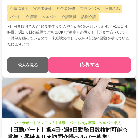
介護福祉士
実務者研修
初任者研修
ブランクOK
日勤のみ
パート
介護職
ヘルパー
介護職員
訪問介護
●利用者様宅での介護(食事作りや入浴介助等)をお願いします。 ●1日1~4
時間、週2~6日の範囲でご相談OK♪ご家庭との両立も叶います◎ ●サポー
ト体制が整っているので、未経験の方もしっかり知識や経験を積んでいた
だけますよ☆
応募する
求人を見る
シルバーサポートアスワン / 非常勤・パートの介護職・ヘルパー求人
【日勤パート】週4日~週6日勤務日数検討可能☆
賞与・昇給あり★訪問介護ヘルパー募集!