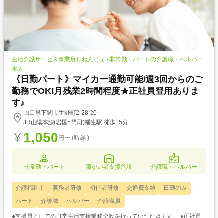
生活介護サービス事業所じねんじょ / 非常勤・パートの介護職・ヘルパー
求人
《日勤パート》マイカー通勤可能/週3回からのご
勤務でOK!月残業2時間程度★正社員登用ありま
す♪
山口県下関市生野町2-28-20
JR山陽本線(岩国~門司)幡生駅 徒歩15分
1,050
円〜(時給)
非常勤・パート
障がい者支援施設
介護職・ヘルパー
介護福祉士
実務者研修
初任者研修
交通費支給
日勤のみ
パート
介護職
ヘルパー
介護職員
●支援員としての日常生活支援業務全般を行っていただきます。 ●正社員