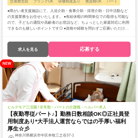
交通費支給
ブランクOK
研修制度あり
無資格OK
パート
●障がい者支援施設にて、入浴介助・食事介助・排泄介助・日中活動など
の支援業務をお任せいたします。 ●有給休暇の時間単位での取得も可能な
ので、子どもの通院や高齢者のお世話など、ちょっとした家庭対応に利用
できるのも嬉しいポイントです◎ ●資格や経験を問わずご応募いただけま
すが、資格所持者やご経験者さまは手当にも反映してお給料アップさせて
いただくのでぜひこの機会にチャレンジしませんか?
応募する
求人を見る
NEW
ヒルデモア三渓園 / 非常勤・パートの介護職・ヘルパー求人
【夜勤専従パート♪】勤務日数相談OK◎正社員登
用制度あり*大手法人運営ならではの手厚い福利
厚生☆彡
神奈川県横浜市中区本牧三之谷37-1