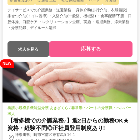
研修制度あり
交通費支給
社会保険完備
パート
介護職
デイサービスでの介護業務・送迎業務 ・身体介助(歩行介助、衣服着脱) ・
排せつ介助(トイレ誘導) ・入浴介助(一般浴、機械浴) ・食事配膳/下膳、口
腔体操、口腔ケア ・レクリエーション企画、実施 ・送迎業務、添乗業務
・介護記録、デイルーム清掃
応募する
求人を見る
NEW
看護小規模多機能型介護 あきざくら / 非常勤・パートの介護職・ヘルパー
求人
【看多機での介護業務♪】週2日からの勤務OK★
資格・経験不問◎正社員登用制度あり!
神奈川県川崎市宮前区東有馬5-16-1