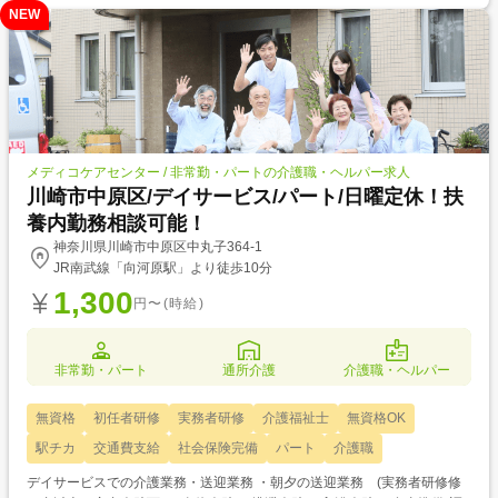
NEW
メディコケアセンター / 非常勤・パートの介護職・ヘルパー求人
川崎市中原区/デイサービス/パート/日曜定休！扶
養内勤務相談可能！
神奈川県川崎市中原区中丸子364-1
JR南武線「向河原駅」より徒歩10分
1,300
円〜(時給)
非常勤・パート
通所介護
介護職・ヘルパー
無資格
初任者研修
実務者研修
介護福祉士
無資格OK
駅チカ
交通費支給
社会保険完備
パート
介護職
デイサービスでの介護業務・送迎業務 ・朝夕の送迎業務 (実務者研修修