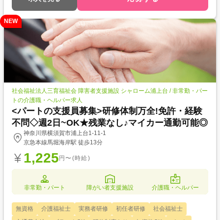
NEW
社会福祉法人三育福祉会 障害者支援施設 シャローム浦上台 / 非常勤・パー
トの介護職・ヘルパー求人
<パートの支援員募集>研修体制万全!免許・経験
不問◇週2日~OK★残業なし♪マイカー通勤可能◎
神奈川県横須賀市浦上台1-11-1
京急本線馬堀海岸駅 徒歩13分
1,225
円〜(時給)
非常勤・パート
障がい者支援施設
介護職・ヘルパー
無資格
介護福祉士
実務者研修
初任者研修
社会福祉士