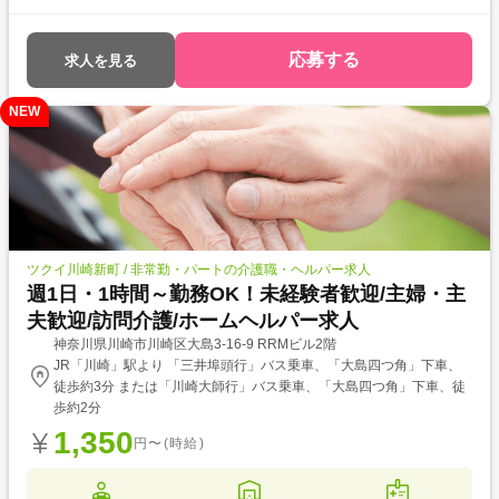
い!
応募する
求人を見る
NEW
ツクイ川崎新町 / 非常勤・パートの介護職・ヘルパー求人
週1日・1時間～勤務OK！未経験者歓迎/主婦・主
夫歓迎/訪問介護/ホームヘルパー求人
神奈川県川崎市川崎区大島3-16-9 RRMビル2階
JR「川崎」駅より 「三井埠頭行」バス乗車、「大島四つ角」下車、
徒歩約3分 または「川崎大師行」バス乗車、「大島四つ角」下車、徒
歩約2分
1,350
円〜(時給)