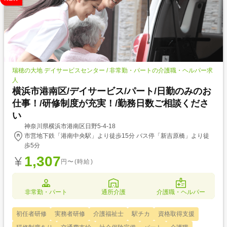
瑞穂の大地 デイサービスセンター / 非常勤・パートの介護職・ヘルパー求
人
横浜市港南区/デイサービス/パート/日勤のみのお
仕事！/研修制度が充実！/勤務日数ご相談くださ
い
神奈川県横浜市港南区日野5-4-18
市営地下鉄「港南中央駅」より徒歩15分 バス停「新吉原橋」より徒
歩5分
1,307
円〜(時給)
非常勤・パート
通所介護
介護職・ヘルパー
初任者研修
実務者研修
介護福祉士
駅チカ
資格取得支援