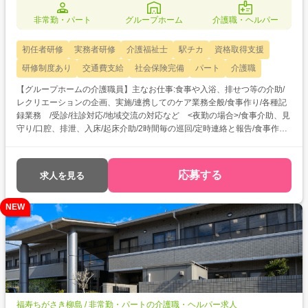
非常勤・パート
グループホーム
介護職・ヘルパー
初任者研修
実務者研修
介護福祉士
駅チカ
資格取得支援
研修制度あり
交通費支給
社会保険完備
パート
介護職
【グループホームの介護職員】主なお仕事:食事や入浴、排せつ等の介助/
レクリエーションの企画、実施/連携してのケア業務全般/食事作り/各種記
録業務 /受診/往診対応/地域交流の対応など <夜勤の場合>/食事介助、見
守り/口腔、排泄、入床/起床介助/2時間毎の巡回/定時連絡と報告/食事作り
など
応募する
求人を見る
NEW
福寿ちがさき柳島 / 非常勤・パートの介護職・ヘルパー求人