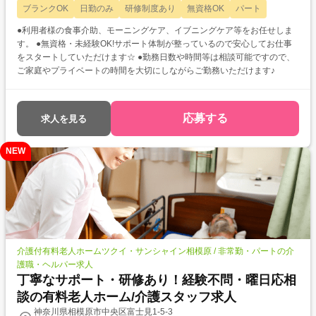
ブランクOK
日勤のみ
研修制度あり
無資格OK
パート
●利用者様の食事介助、モーニングケア、イブニングケア等をお任せしま
す。 ●無資格・未経験OK!サポート体制が整っているので安心してお仕事
をスタートしていただけます☆ ●勤務日数や時間等は相談可能ですので、
ご家庭やプライベートの時間を大切にしながらご勤務いただけます♪
応募する
求人を見る
NEW
介護付有料老人ホームツクイ・サンシャイン相模原 / 非常勤・パートの介
護職・ヘルパー求人
丁寧なサポート・研修あり！経験不問・曜日応相
談の有料老人ホーム/介護スタッフ求人
神奈川県相模原市中央区富士見1-5-3