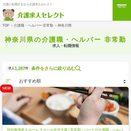
介護に転職するなら介護求人セレクト
MENU
TOP
›
介護職・ヘルパー 非常勤
›
神奈川県
神奈川県の介護職・ヘルパー 非常勤
求人・転職情報
1,287
条件をさらに絞り込む
求人
件
NEW
特別養護老人ホーム ラスール金沢文庫 / 非常勤・パートの介護職・ヘルパ