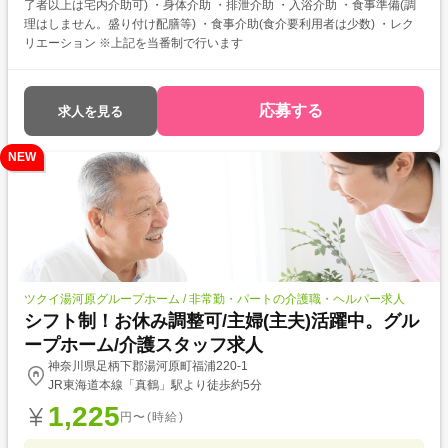
了者以上は宅内介助可) ・身体介助 ・排泄介助 ・入浴介助 ・食事準備(調
理はしません。盛り付け配膳等) ・食事介助(食介要利用者は少数) ・レク
リエーション ※上記を当番制で行います
応募する
求人を見る
NEW
ツクイ湯河原グループホーム / 非常勤・パートの介護職・ヘルパー求人
シフト制！お休み調整可/主婦(主夫)活躍中。グル
ープホーム/介護スタッフ求人
神奈川県足柄下郡湯河原町福浦220-1
JR東海道本線「真鶴」駅より徒歩約5分
1,225
円〜(時給)