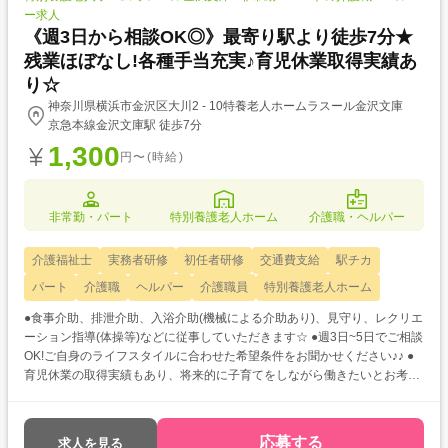
ー求人
《週3日から相談OK◎》最寄り駅より徒歩7分★
残業ほぼなし!各種手当充実♪育児休業取得実績あ
り☆
神奈川県横浜市金沢区大川2 - 10特養老人ホームラスール金沢文庫
京急本線金沢文庫駅 徒歩7分
1,300
円〜(時給)
非常勤・パート
特別養護老人ホーム
介護職・ヘルパー
介護福祉士
実務者研修
初任者研修
交通費支給
駅チカ
パート
介護職
ヘルパー
介護職員
特別養護老人ホーム
●食事介助、排泄介助、入浴介助(機械による介助あり)、見守り、レクリエ
ーション指導(体操等)などに従事していただきます☆ ●週3日~5日でご相談
OK!ご自身のライフスタイルに合わせた希望条件をお聞かせください♪♪ ●
育児休業の取得実績もあり、将来的に子育てをしながら働きたいとお考え
の方も安心ですよ◎
応募する
求人を見る