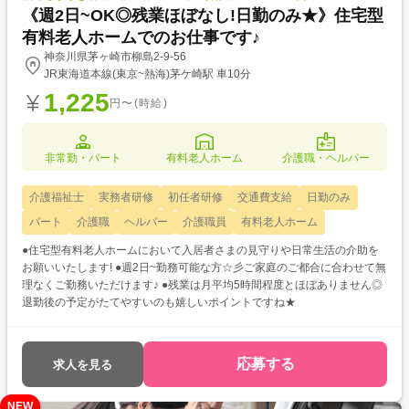
《週2日~OK◎残業ほぼなし!日勤のみ★》住宅型
有料老人ホームでのお仕事です♪
神奈川県茅ヶ崎市柳島2-9-56
JR東海道本線(東京~熱海)茅ケ崎駅 車10分
1,225
円〜(時給)
非常勤・パート
有料老人ホーム
介護職・ヘルパー
介護福祉士
実務者研修
初任者研修
交通費支給
日勤のみ
パート
介護職
ヘルパー
介護職員
有料老人ホーム
●住宅型有料老人ホームにおいて入居者さまの見守りや日常生活の介助を
お願いいたします! ●週2日~勤務可能な方☆彡ご家庭のご都合に合わせて無
理なくご勤務いただけます♪ ●残業は月平均5時間程度とほぼありません◎
退勤後の予定がたてやすいのも嬉しいポイントですね★
応募する
求人を見る
NEW