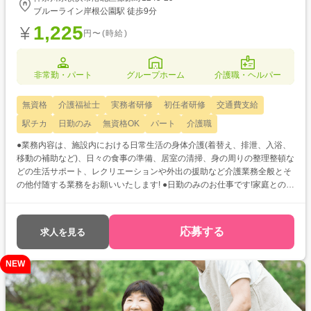
ブルーライン岸根公園駅 徒歩9分
1,225
円〜(時給)
非常勤・パート
グループホーム
介護職・ヘルパー
無資格
介護福祉士
実務者研修
初任者研修
交通費支給
駅チカ
日勤のみ
無資格OK
パート
介護職
●業務内容は、施設内における日常生活の身体介護(着替え、排泄、入浴、
移動の補助など)、日々の食事の準備、居室の清掃、身の周りの整理整頓な
どの生活サポート、レクリエーションや外出の援助など介護業務全般とそ
の他付随する業務をお願いいたします! ●日勤のみのお仕事です!家庭との両
立をお考えの方やプライベートをしっかり充実させたい方にオススメです
◎ ●資格取得支援制度があるため、働きながらスキルアップが目指せます♪
応募する
求人を見る
NEW