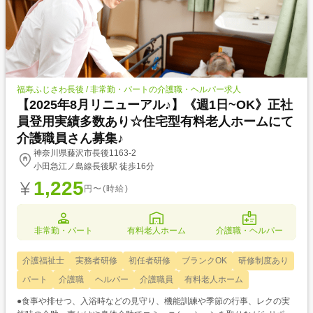
福寿ふじさわ長後 / 非常勤・パートの介護職・ヘルパー求人
【2025年8月リニューアル♪】《週1日~OK》正社
員登用実績多数あり☆住宅型有料老人ホームにて
介護職員さん募集♪
神奈川県藤沢市長後1163-2
小田急江ノ島線長後駅 徒歩16分
1,225
円〜(時給)
非常勤・パート
有料老人ホーム
介護職・ヘルパー
介護福祉士
実務者研修
初任者研修
ブランクOK
研修制度あり
パート
介護職
ヘルパー
介護職員
有料老人ホーム
●食事や排せつ、入浴時などの見守り、機能訓練や季節の行事、レクの実