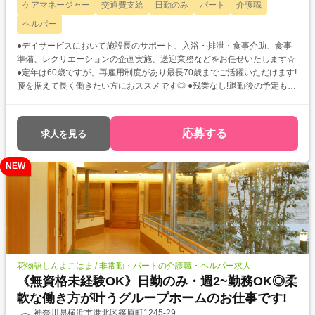
ケアマネージャー
交通費支給
日勤のみ
パート
介護職
ヘルパー
●デイサービスにおいて施設長のサポート、入浴・排泄・食事介助、食事
準備、レクリエーションの企画実施、送迎業務などをお任せいたします☆
●定年は60歳ですが、再雇用制度があり最長70歳までご活躍いただけます!
腰を据えて長く働きたい方におススメです◎ ●残業なし!退勤後の予定もた
てやすくメリハリのある働き方が可能です♪
応募する
求人を見る
NEW
花物語しんよこはま / 非常勤・パートの介護職・ヘルパー求人
《無資格未経験OK》日勤のみ・週2~勤務OK◎柔
軟な働き方が叶うグループホームのお仕事です!
神奈川県横浜市港北区篠原町1245-29