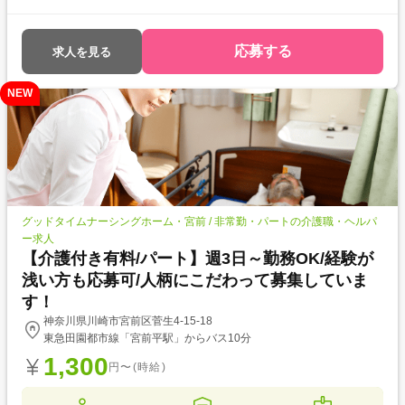
応募する
求人を見る
NEW
グッドタイムナーシングホーム・宮前 / 非常勤・パートの介護職・ヘルパ
ー求人
【介護付き有料/パート】週3日～勤務OK/経験が
浅い方も応募可/人柄にこだわって募集していま
す！
神奈川県川崎市宮前区菅生4-15-18
東急田園都市線「宮前平駅」からバス10分
1,300
円〜(時給)