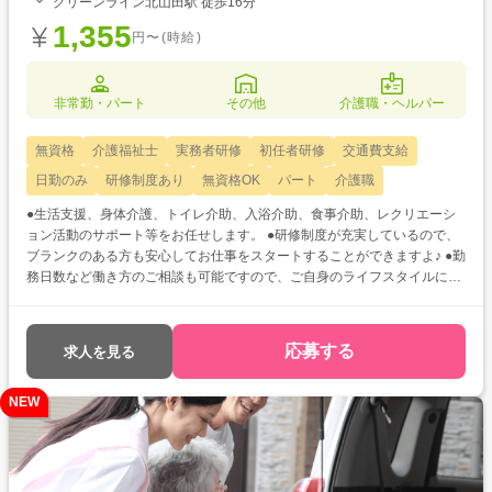
グリーンライン北山田駅 徒歩16分
1,355
円〜(時給)
非常勤・パート
その他
介護職・ヘルパー
無資格
介護福祉士
実務者研修
初任者研修
交通費支給
日勤のみ
研修制度あり
無資格OK
パート
介護職
●生活支援、身体介護、トイレ介助、入浴介助、食事介助、レクリエーシ
ョン活動のサポート等をお任せします。 ●研修制度が充実しているので、
ブランクのある方も安心してお仕事をスタートすることができますよ♪ ●勤
務日数など働き方のご相談も可能ですので、ご自身のライフスタイルに合
わせた希望条件をお聞かせください☆
応募する
求人を見る
NEW