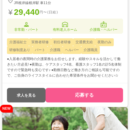
JR根岸線根岸駅 車11分
29,440
円〜(日給)
非常勤・パート
有料老人ホーム
介護職・ヘルパー
介護福祉士
実務者研修
初任者研修
交通費支給
夜勤のみ
研修制度あり
パート
介護職
ヘルパー
介護職員
●入居者の夜間時の介護業務をお任せします。経験やスキルを活かして働
きたい方必見! ●夜勤は、ケアスタッフ4名、看護スタッフ1名の計5名体制
ですので緊急時も安心です♪ ●勤務日数など働き方のご相談も可能ですの
で、ご自身のライフスタイルに合わせた希望条件をお聞かせください☆
応募する
求人を見る
NEW