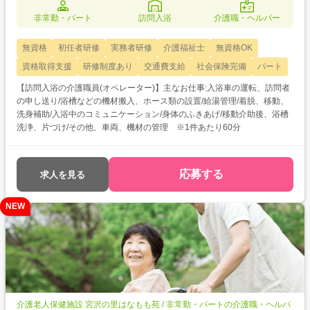
非常勤・パート
訪問入浴
介護職・ヘルパー
無資格
初任者研修
実務者研修
介護福祉士
無資格OK
資格取得支援
研修制度あり
交通費支給
社会保険完備
パート
【訪問入浴の介護職員(オペレーター)】主なお仕事:入浴車の運転、訪問者
の申し送り/浴槽などの機材搬入、ホース類の設置/給湯管理/着脱、移動、
洗身補助/入浴中のコミュニケーション/身体のふきあげ/移動介助後、浴槽
洗浄、片づけ/その他、車両、機材の管理 ※1件あたり60分
応募する
求人を見る
NEW
介護老人保健施設 宮沢の里はなもも苑 / 非常勤・パートの介護職・ヘルパ