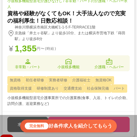
小規模多機能型居宅介護ひなげし / 非常勤・パートの介護職・ヘルパー求
人
資格や経験がなくてもOK！大手法人なので充実
の福利厚生！日数応相談！
神奈川県横浜市南区大橋町1-1-5 F-TERRACE1階
京急線「井土ヶ谷駅」より徒歩10分、または横浜市営地下鉄「蒔田
駅」より徒歩8分
1,355
円〜(時給)
非常勤・パート
小規模多機能
介護職・ヘルパー
無資格
初任者研修
実務者研修
介護福祉士
無資格OK
資格取得支援
研修制度あり
交通費支給
社会保険完備
パート
小規模多機能型居宅介護事業所での介護業務(食事、入浴、トイレの介助、
訪問介護、送迎業務など)
応募する
求人を見る
好条件求人を紹介してもらう
完全無料