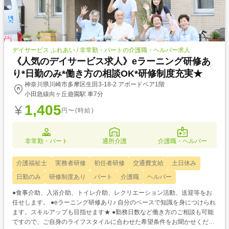
デイサービス ふれあい / 非常勤・パートの介護職・ヘルパー求人
《人気のデイサービス求人》eラーニング研修あ
り*日勤のみ*働き方の相談OK*研修制度充実★
神奈川県川崎市多摩区生田3-18-2 アボードベア1階
小田急線向ヶ丘遊園駅 車7分
1,405
円〜(時給)
非常勤・パート
通所介護
介護職・ヘルパー
介護福祉士
実務者研修
初任者研修
交通費支給
土日休み
日勤のみ
研修制度あり
パート
介護職
ヘルパー
●食事介助、入浴介助、トイレ介助、レクリエーション活動、送迎等をお
任せします。 ●eラーニング研修あり♪ 自分のペースで知識を身につけられ
ます。スキルアップも目指せます★ ●勤務日数など働き方のご相談も可能
ですので、ご自身のライフスタイルに合わせた希望条件をお聞かせくださ