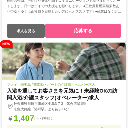
施時の介助、声かけや身体介助でコミュニケーションを取りながらサポー
トします。日中はデイでの支援をお願いします。 ●正社員登用実績多数あ
り◎ゆくゆくは正社員を目指したい方にもオススメです♪ ●残業はなく定時
で帰宅できるので、ONとOFFの切り替えがしやすいですよ♪
応募する
求人を見る
NEW
ツクイ川崎中島 / 非常勤・パートの介護職・ヘルパー求人
入浴を通してお客さまを元気に！未経験OKの訪
問入浴/介護スタッフ(オペレーター)求人
神奈川県川崎市川崎区中島3-7-3 落合店舗1階
京急大師線「港町駅」より徒歩14分
1,407
円〜(時給)