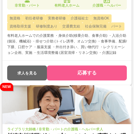
非常勤・パート
有料老人ホーム
介護職・ヘルパー
無資格
初任者研修
実務者研修
介護福祉士
無資格OK
資格取得支援
研修制度あり
交通費支給
社会保険完備
パート
有料老人ホームでの介護業務 ・身体介助(移乗介助、食事介助) ・入浴介助
(個浴、機械浴) ・排せつ介助 (トイレ誘導、オムツ交換) ・食事準備、配膳/
下膳、口腔ケア ・服薬支援 ・外出付き添い、買い物代行 ・レクリエーシ
ョン企画、実施 ・生活環境整備 (居室清掃・リネン交換) ・介護記録
応募する
求人を見る
NEW
ライブラリ大師橋 / 非常勤・パートの介護職・ヘルパー求人