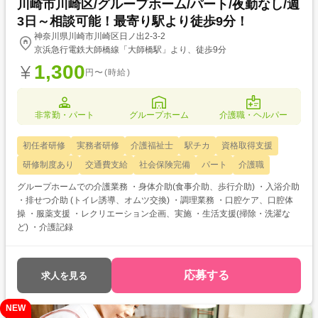
川崎市川崎区/グループホーム/パート/夜勤なし/週
3日～相談可能！最寄り駅より徒歩9分！
神奈川県川崎市川崎区日ノ出2-3-2
京浜急行電鉄大師橋線「大師橋駅」より、徒歩9分
1,300
円〜(時給)
非常勤・パート
グループホーム
介護職・ヘルパー
初任者研修
実務者研修
介護福祉士
駅チカ
資格取得支援
研修制度あり
交通費支給
社会保険完備
パート
介護職
グループホームでの介護業務 ・身体介助(食事介助、歩行介助) ・入浴介助
・排せつ介助 (トイレ誘導、オムツ交換) ・調理業務 ・口腔ケア、口腔体
操 ・服薬支援 ・レクリエーション企画、実施 ・生活支援(掃除・洗濯な
ど) ・介護記録
応募する
求人を見る
NEW