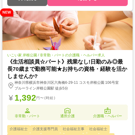
NEW
いこい家 岸根公園 / 非常勤・パートの介護職・ヘルパー求人
《生活相談員☆パート》残業なし!日勤のみ◎最
長70歳まで勤務可能★お持ちの資格・経験を活か
しませんか?
神奈川県横浜市神奈川区六角橋6-29-11 コスモ岸根公園 106号室
ブルーライン岸根公園駅 徒歩5分
1,392
円〜(時給)
非常勤・パート
通所介護
介護職・ヘルパー
介護福祉士
介護支援専門員
社会福祉主事
社会福祉士