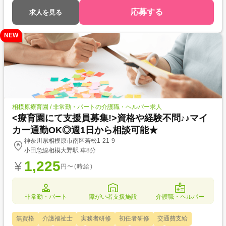
応募する
求人を見る
NEW
相模原療育園 / 非常勤・パートの介護職・ヘルパー求人
<療育園にて支援員募集!>資格や経験不問♪♪マイ
カー通勤OK◎週1日から相談可能★
神奈川県相模原市南区若松1-21-9
小田急線相模大野駅 車8分
1,225
円〜(時給)
非常勤・パート
障がい者支援施設
介護職・ヘルパー
無資格
介護福祉士
実務者研修
初任者研修
交通費支給