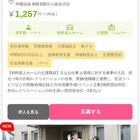
JR横浜線 相模原駅から徒歩15分
1,257
円〜(時給)
非常勤・パート
有料老人ホーム
介護職・ヘルパー
初任者研修
実務者研修
介護福祉士
駅チカ
年間休日110日以上
資格取得支援
研修制度あり
交通費支給
社会保険完備
パート
【有料老人ホームの介護職員】主なお仕事:お客様に対する食事や入浴、排
せつ等の介助/レクリエーションの企画、実施/他職種と連携し、生活リハ
ビリなどの実施/各種記録入力/企画書作成(イベント立案)/病院受診対応、
外出レクリエーションの付き添い/居室担当(2～3名)など
応募する
求人を見る
NEW