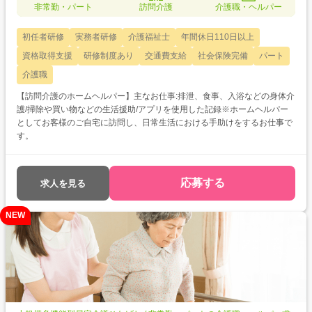
非常勤・パート
訪問介護
介護職・ヘルパー
初任者研修
実務者研修
介護福祉士
年間休日110日以上
資格取得支援
研修制度あり
交通費支給
社会保険完備
パート
介護職
【訪問介護のホームヘルパー】主なお仕事:排泄、食事、入浴などの身体介
護/掃除や買い物などの生活援助/アプリを使用した記録※ホームヘルパー
としてお客様のご自宅に訪問し、日常生活における手助けをするお仕事で
す。
応募する
求人を見る
NEW