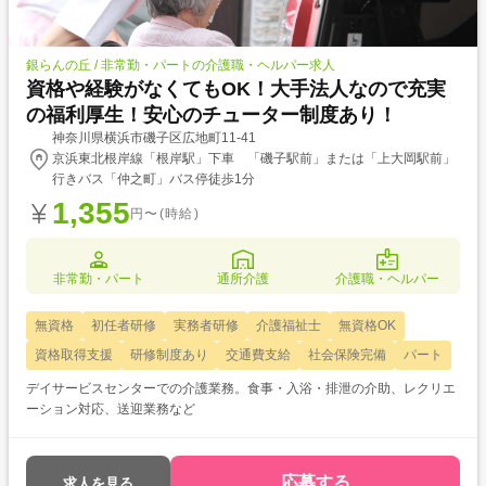
銀らんの丘 / 非常勤・パートの介護職・ヘルパー求人
資格や経験がなくてもOK！大手法人なので充実
の福利厚生！安心のチューター制度あり！
神奈川県横浜市磯子区広地町11-41
京浜東北根岸線「根岸駅」下車 「磯子駅前」または「上大岡駅前」
行きバス「仲之町」バス停徒歩1分
1,355
円〜(時給)
非常勤・パート
通所介護
介護職・ヘルパー
無資格
初任者研修
実務者研修
介護福祉士
無資格OK
資格取得支援
研修制度あり
交通費支給
社会保険完備
パート
デイサービスセンターでの介護業務。食事・入浴・排泄の介助、レクリエ
ーション対応、送迎業務など
応募する
求人を見る