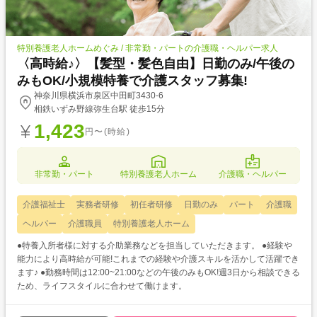
特別養護老人ホームめぐみ / 非常勤・パートの介護職・ヘルパー求人
〈高時給♪〉【髪型・髪色自由】日勤のみ/午後の
みもOK/小規模特養で介護スタッフ募集!
神奈川県横浜市泉区中田町3430-6
相鉄いずみ野線弥生台駅 徒歩15分
1,423
円〜(時給)
非常勤・パート
特別養護老人ホーム
介護職・ヘルパー
介護福祉士
実務者研修
初任者研修
日勤のみ
パート
介護職
ヘルパー
介護職員
特別養護老人ホーム
●特養入所者様に対する介助業務などを担当していただきます。 ●経験や
能力により高時給が可能!これまでの経験や介護スキルを活かして活躍でき
ます♪ ●勤務時間は12:00~21:00などの午後のみもOK!週3日から相談できる
ため、ライフスタイルに合わせて働けます。