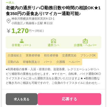
ー求人
老健内の通所リハ◎勤務日数や時間の相談OK★1
食350円の昼食あり!マイカー通勤可能♪
神奈川県横浜市瀬谷区宮沢4-13-1
小田急江ノ島線桜ヶ丘駅 車11分
1,270
円〜(時給)
非常勤・パート
通所リハ
介護職・ヘルパー
介護福祉士
実務者研修
初任者研修
交通費支給
ブランクOK
日勤のみ
研修制度あり
パート
介護職
ヘルパー
●利用者様の食事・入浴・排泄介助、送迎添乗、レクリエーションやリハ
ビリ補助等の業務をお任せします。 ●マイカー、自転車、バイク通勤OK◎
ライフスタイルに沿った通勤方法をお選びいただけますよ★ ●勤務日数な
ど働き方のご相談も可能ですので、ご自身のライフスタイルに合わせた希
望条件をお聞かせください♪
応募する
求人を見る