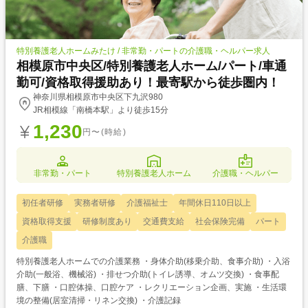
特別養護老人ホームみたけ / 非常勤・パートの介護職・ヘルパー求人
相模原市中央区/特別養護老人ホーム/パート/車通
勤可/資格取得援助あり！最寄駅から徒歩圏内！
神奈川県相模原市中央区下九沢980
JR相模線「南橋本駅」より徒歩15分
1,230
円〜(時給)
非常勤・パート
特別養護老人ホーム
介護職・ヘルパー
初任者研修
実務者研修
介護福祉士
年間休日110日以上
資格取得支援
研修制度あり
交通費支給
社会保険完備
パート
介護職
特別養護老人ホームでの介護業務 ・身体介助(移乗介助、食事介助) ・入浴
介助(一般浴、機械浴) ・排せつ介助(トイレ誘導、オムツ交換) ・食事配
膳、下膳 ・口腔体操、口腔ケア ・レクリエーション企画、実施 ・生活環
境の整備(居室清掃・リネン交換) ・介護記録