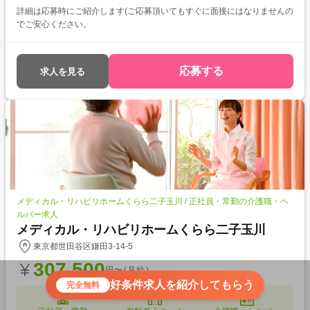
詳細は応募時にご紹介します(ご応募頂いてもすぐに面接にはなりませんの
でご安心ください。
応募する
求人を見る
メディカル・リハビリホームくらら二子玉川 / 正社員・常勤の介護職・ヘ
ルパー求人
メディカル・リハビリホームくらら二子玉川
東京都世田谷区鎌田3-14-5
307,500
円〜(月給)
好条件求人を紹介してもらう
完全無料