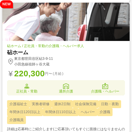
NEW
砧ホーム / 正社員・常勤の介護職・ヘルパー求人
砧ホーム
東京都世田谷区砧3-9-11
小田急線祖師ヶ谷大蔵
220,300
円〜(月給)
正社員・常勤
通所介護
介護職・ヘルパー
介護福祉士
実務者研修
週休2日制
社会保険完備
日勤・夜勤
年間休日120日以上
年間休日110日以上
ヘルパー
介護職
介護職員
詳細は応募時にご紹介します(ご応募頂いてもすぐに面接にはなりませんの