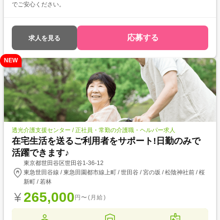
でご安心ください。
応募する
求人を見る
NEW
透光介護支援センター / 正社員・常勤の介護職・ヘルパー求人
在宅生活を送るご利用者をサポート!日勤のみで
活躍できます♪
東京都世田谷区世田谷1-36-12
東急世田谷線 / 東急田園都市線上町 / 世田谷 / 宮の坂 / 松陰神社前 / 桜
新町 / 若林
265,000
円〜(月給)