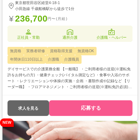
東京都世田谷区経堂4-18-1
小田急線 千歳船橋駅から徒歩で1分
236,700
円〜(月給)
正社員・常勤
通所介護
介護職・ヘルパー
無資格
実務者研修
資格取得支援
無資格OK
年間休日110日以上
介護職
介護職員
デイサービスでの介護業務全般 【一般職】 ・ご利用者様の送迎(※運転免
許をお持ちの方) ・健康チェック(バイタル測定など) ・食事や入浴のサポ
ート ・レクリエーションや体操の実施・企画 ・書類作成や記録など 【リ
ーダー職】 ・フロアマネジメント ・ご利用者様の送迎(※運転免許必須)
・健康チェック(バイタル測定など) ・食事や入浴のサポート ・レクリエー
ションや体操の実施・企画 ・書類作成や記録 ・スタッフの育成・指導・
振り返り面談など
応募する
求人を見る
NEW