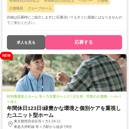
年間休日120日以上
年間休日110日以上
ヘルパー
介護職
介護職員
グループホーム
詳細は応募時にご紹介します(ご応募頂いてもすぐに面接にはなりませんの
でご安心ください。
応募する
求人を見る
NEW
特別養護老人ホーム 等々力共愛ホームズ / 正社員・常勤の介護職・ヘルパ
ー求人
年間休日123日!緑豊かな環境と個別ケアを重視し
たユニット型ホーム
東京都世田谷区等々力1-24-11
東急大井町線 等々力駅から徒歩で8分