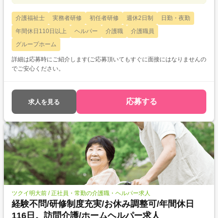
介護福祉士
実務者研修
初任者研修
週休2日制
日勤・夜勤
年間休日110日以上
ヘルパー
介護職
介護職員
グループホーム
詳細は応募時にご紹介します(ご応募頂いてもすぐに面接にはなりませんの
でご安心ください。
応募する
求人を見る
ツクイ明大前 / 正社員・常勤の介護職・ヘルパー求人
経験不問/研修制度充実/お休み調整可/年間休日
116日。訪問介護/ホームヘルパー求人