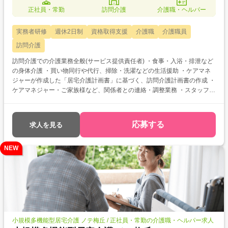
正社員・常勤
訪問介護
介護職・ヘルパー
実務者研修
週休2日制
資格取得支援
介護職
介護職員
訪問介護
訪問介護での介護業務全般(サービス提供責任者) ・食事・入浴・排泄など
の身体介護 ・買い物同行や代行、掃除・洗濯などの生活援助 ・ケアマネ
ジャーが作成した「居宅介護計画書」に基づく、訪問介護計画書の作成 ・
ケアマネジャー・ご家族様など、関係者との連絡・調整業務 ・スタッフの
育成・指導・振り返り面談
応募する
求人を見る
NEW
小規模多機能型居宅介護 ノテ梅丘 / 正社員・常勤の介護職・ヘルパー求人