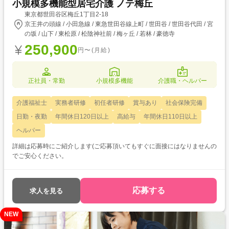
小規模多機能型居宅介護 ノテ梅丘
東京都世田谷区梅丘1丁目2-18
京王井の頭線 / 小田急線 / 東急世田谷線上町 / 世田谷 / 世田谷代田 / 宮
の坂 / 山下 / 東松原 / 松陰神社前 / 梅ヶ丘 / 若林 / 豪徳寺
250,900
円〜(月給)
正社員・常勤
小規模多機能
介護職・ヘルパー
介護福祉士
実務者研修
初任者研修
賞与あり
社会保険完備
日勤・夜勤
年間休日120日以上
高給与
年間休日110日以上
ヘルパー
詳細は応募時にご紹介します(ご応募頂いてもすぐに面接にはなりませんの
でご安心ください。
応募する
求人を見る
NEW