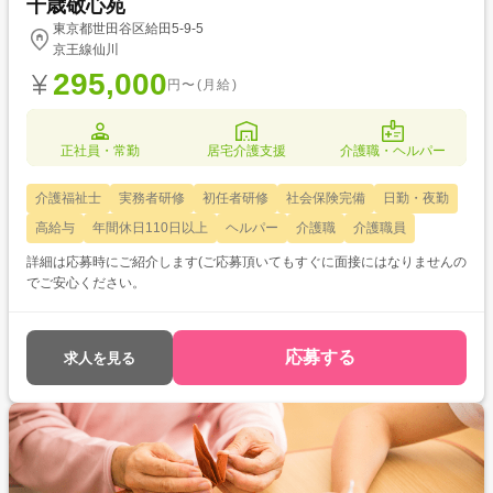
千歳敬心苑
東京都世田谷区給田5-9-5
京王線仙川
295,000
円〜(月給)
正社員・常勤
居宅介護支援
介護職・ヘルパー
介護福祉士
実務者研修
初任者研修
社会保険完備
日勤・夜勤
高給与
年間休日110日以上
ヘルパー
介護職
介護職員
詳細は応募時にご紹介します(ご応募頂いてもすぐに面接にはなりませんの
でご安心ください。
応募する
求人を見る