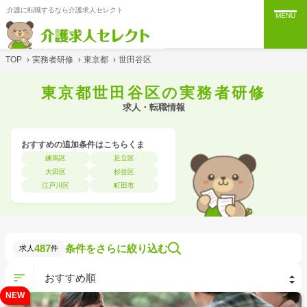
介護に転職するなら介護求人セレクト
MENU
TOP
›
実務者研修
›
東京都
›
世田谷区
東京都世田谷区の実務者研修
求人・転職情報
おすすめの追加条件はこちらくま
練馬区
足立区
大田区
杉並区
江戸川区
町田市
487
条件をさらに絞り込む
求人
件
NEW