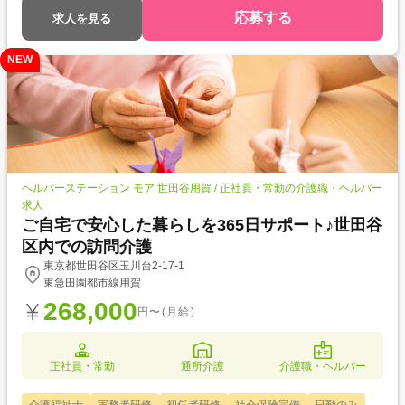
応募する
求人を見る
NEW
ヘルパーステーション モア 世田谷用賀 / 正社員・常勤の介護職・ヘルパー
求人
ご自宅で安心した暮らしを365日サポート♪世田谷
区内での訪問介護
東京都世田谷区玉川台2-17-1
東急田園都市線用賀
268,000
円〜(月給)
正社員・常勤
通所介護
介護職・ヘルパー