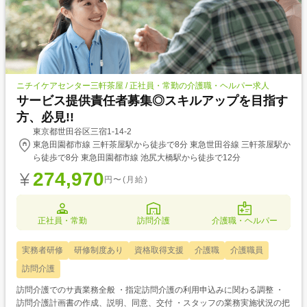
ニチイケアセンター三軒茶屋 / 正社員・常勤の介護職・ヘルパー求人
サービス提供責任者募集◎スキルアップを目指す
方、必見!!
東京都世田谷区三宿1-14-2
東急田園都市線 三軒茶屋駅から徒歩で8分 東急世田谷線 三軒茶屋駅か
ら徒歩で8分 東急田園都市線 池尻大橋駅から徒歩で12分
274,970
円〜(月給)
正社員・常勤
訪問介護
介護職・ヘルパー
実務者研修
研修制度あり
資格取得支援
介護職
介護職員
訪問介護
訪問介護でのサ責業務全般 ・指定訪問介護の利用申込みに関わる調整 ・
訪問介護計画書の作成、説明、同意、交付 ・スタッフの業務実施状況の把