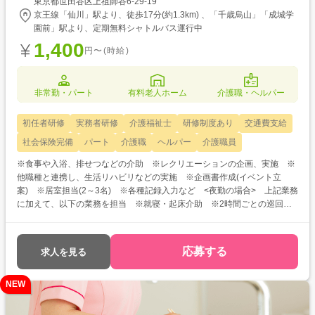
東京都世田谷区上祖師谷6-29-19
京王線「仙川」駅より、徒歩17分(約1.3km) 、「千歳烏山」「成城学
園前」駅より、定期無料シャトルバス運行中
1,400
円〜(時給)
非常勤・パート
有料老人ホーム
介護職・ヘルパー
初任者研修
実務者研修
介護福祉士
研修制度あり
交通費支給
社会保険完備
パート
介護職
ヘルパー
介護職員
※食事や入浴、排せつなどの介助 ※レクリエーションの企画、実施 ※
他職種と連携し、生活リハビリなどの実施 ※企画書作成(イベント立
案) ※居室担当(2～3名) ※各種記録入力など <夜勤の場合> 上記業務
に加えて、以下の業務を担当 ※就寝・起床介助 ※2時間ごとの巡回
※定時連絡と報告など
応募する
求人を見る
NEW