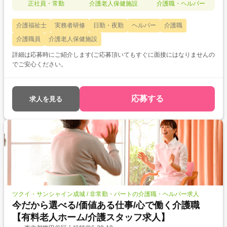
正社員・常勤
介護老人保健施設
介護職・ヘルパー
介護福祉士
実務者研修
日勤・夜勤
ヘルパー
介護職
介護職員
介護老人保健施設
詳細は応募時にご紹介します(ご応募頂いてもすぐに面接にはなりませんの
でご安心ください。
応募する
求人を見る
ツクイ・サンシャイン成城 / 非常勤・パートの介護職・ヘルパー求人
今だから選べる/価値ある仕事/心で働く介護職
【有料老人ホーム/介護スタッフ求人】