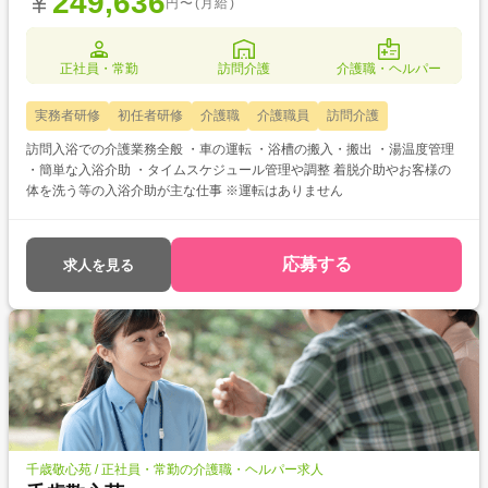
249,636
円〜(月給)
正社員・常勤
訪問介護
介護職・ヘルパー
実務者研修
初任者研修
介護職
介護職員
訪問介護
訪問入浴での介護業務全般 ・車の運転 ・浴槽の搬入・搬出 ・湯温度管理
・簡単な入浴介助 ・タイムスケジュール管理や調整 着脱介助やお客様の
体を洗う等の入浴介助が主な仕事 ※運転はありません
応募する
求人を見る
千歳敬心苑 / 正社員・常勤の介護職・ヘルパー求人