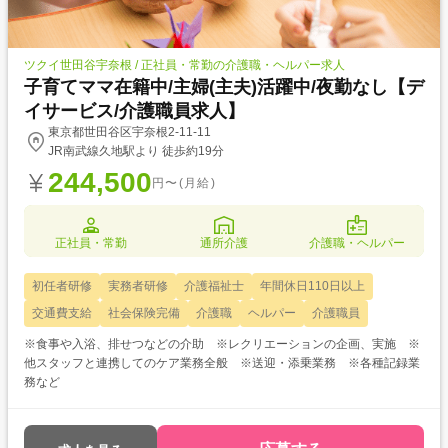
ツクイ世田谷宇奈根 / 正社員・常勤の介護職・ヘルパー求人
子育てママ在籍中/主婦(主夫)活躍中/夜勤なし【デ
イサービス/介護職員求人】
東京都世田谷区宇奈根2-11-11
JR南武線久地駅より 徒歩約19分
244,500
円〜(月給)
正社員・常勤
通所介護
介護職・ヘルパー
初任者研修
実務者研修
介護福祉士
年間休日110日以上
交通費支給
社会保険完備
介護職
ヘルパー
介護職員
※食事や入浴、排せつなどの介助 ※レクリエーションの企画、実施 ※
他スタッフと連携してのケア業務全般 ※送迎・添乗業務 ※各種記録業
務など