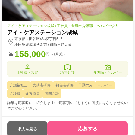
アイ・ケアステーション成城 / 正社員・常勤の介護職・ヘルパー求人
アイ・ケアステーション成城
東京都世田谷区成城2丁目5−6
小田急線成城学園前 / 祖師ヶ谷大蔵
155,000
円〜(月給)
正社員・常勤
訪問介護
介護職・ヘルパー
介護福祉士
実務者研修
初任者研修
日勤のみ
ヘルパー
介護職
介護職員
訪問介護
詳細は応募時にご紹介します(ご応募頂いてもすぐに面接にはなりませんの
でご安心ください。
応募する
求人を見る