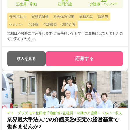
正社員・常勤
訪問介護
介護職・ヘルパー
介護福祉士
実務者研修
社会保険完備
日勤のみ
高給与
ヘルパー
介護職
介護職員
訪問介護
詳細は応募時にご紹介します(ご応募頂いてもすぐに面接にはなりませんの
でご安心ください。
応募する
求人を見る
デイ・プラス モア世田谷千歳船橋 / 正社員・常勤の介護職・ヘルパー求人
業界最大手法人での介護業務!安定の経営基盤で
働きませんか?