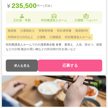
235,500
円〜(月給)
正社員・常勤
特別養護老人ホーム
介護職・ヘルパー
無資格
介護福祉士
実務者研修
初任者研修
無資格OK
年間休日110日以上
介護職
介護職員
特別養護老人ホーム
特別養護老人ホームでの介護業務全般 食事、着替え、入浴、排せつ、就寝
などの介助 散歩や買い物などの外出時の付き添いなど
応募する
求人を見る