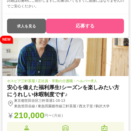
詳細は応募時にご紹介します(ご応募頂いてもすぐに面接にはなりませんの
でご安心ください。
応募する
求人を見る
NEW
ホスピア三軒茶屋 / 正社員・常勤の介護職・ヘルパー求人
安心を備えた福利厚生!シーズンを楽しみたい方
にうれしい休暇制度です♪
東京都世田谷区三軒茶屋1-16-13
東急世田谷線 / 東急田園都市線三軒茶屋 / 西太子堂 / 駒沢大学
210,000
円〜(月給)