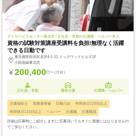
デイサービスセンター東北沢 / 正社員・常勤の介護職・ヘルパー求人
資格の試験対策講座受講料を負担!無理なく活躍
できる日勤です
東京都世田谷区北沢4-1-12 ドッグウッドヒルズ1F
小田急線東北沢
200,400
円〜(月給)
正社員・常勤
通所介護
介護職・ヘルパー
介護福祉士
実務者研修
日勤のみ
年間休日120日以上
年間休日110日以上
ヘルパー
介護職
介護職員
詳細は応募時にご紹介します(ご応募頂いてもすぐに面接にはなりませんの
でご安心ください。