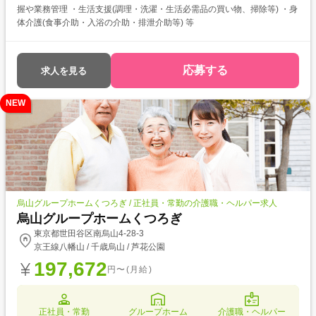
握や業務管理 ・生活支援(調理・洗濯・生活必需品の買い物、掃除等) ・身
体介護(食事介助・入浴の介助・排泄介助等) 等
応募する
求人を見る
NEW
烏山グループホームくつろぎ / 正社員・常勤の介護職・ヘルパー求人
烏山グループホームくつろぎ
東京都世田谷区南烏山4-28-3
京王線八幡山 / 千歳烏山 / 芦花公園
197,672
円〜(月給)
正社員・常勤
グループホーム
介護職・ヘルパー