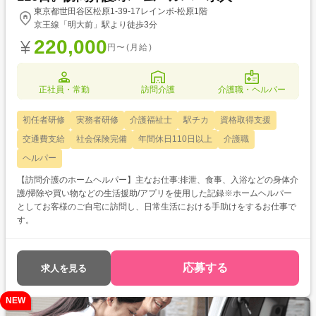
東京都世田谷区松原1-39-17レインボ-松原1階
京王線「明大前」駅より徒歩3分
220,000
円〜(月給)
正社員・常勤
訪問介護
介護職・ヘルパー
初任者研修
実務者研修
介護福祉士
駅チカ
資格取得支援
交通費支給
社会保険完備
年間休日110日以上
介護職
ヘルパー
【訪問介護のホームヘルパー】主なお仕事:排泄、食事、入浴などの身体介
護/掃除や買い物などの生活援助/アプリを使用した記録※ホームヘルパー
としてお客様のご自宅に訪問し、日常生活における手助けをするお仕事で
す。
応募する
求人を見る
NEW