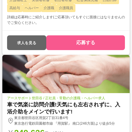
介護福祉士
実務者研修
初任者研修
社会保険完備
日勤のみ
高給与
ヘルパー
介護職
介護職員
詳細は応募時にご紹介します(ご応募頂いてもすぐに面接にはなりませんの
でご安心ください。
応募する
求人を見る
アースサポート世田谷 / 正社員・常勤の介護職・ヘルパー求人
車で気楽に訪問介護!天気にも左右されずに、入
浴介助をメインで行います!
東京都世田谷区用賀2丁目31番4号
東京急行電鉄田園都市線 『用賀駅』 南口(246方面)より徒歩5分