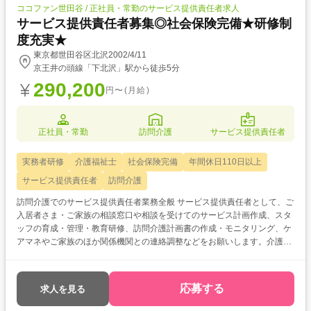
ココファン世田谷 / 正社員・常勤のサービス提供責任者求人
サービス提供責任者募集◎社会保険完備★研修制
度充実★
東京都世田谷区北沢2002/4/11
京王井の頭線「下北沢」駅から徒歩5分
290,200
円〜(月給)
正社員・常勤
訪問介護
サービス提供責任者
実務者研修
介護福祉士
社会保険完備
年間休日110日以上
サービス提供責任者
訪問介護
訪問介護でのサービス提供責任者業務全般 サービス提供責任者として、ご
入居者さま・ご家族の相談窓口や相談を受けてのサービス計画作成、スタ
ッフの育成・管理・教育研修、訪問介護計画書の作成・モニタリング、ケ
アマネやご家族のほか関係機関との連絡調整などをお願いします。介護福
祉士/実務者研修/ヘルパー1級のいずれかを生かせるお仕事です。
応募する
求人を見る