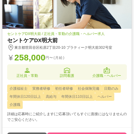
セントケアDX明大前 / 正社員・常勤の介護職・ヘルパー求人
セントケアDX明大前
東京都世田谷区松原2丁目20-10 プラティーク明大前302号室
258,000
円〜(月給)
正社員・常勤
訪問看護
介護職・ヘルパー
介護福祉士
実務者研修
初任者研修
社会保険完備
日勤のみ
年間休日120日以上
高給与
年間休日110日以上
ヘルパー
介護職
詳細は応募時にご紹介します(ご応募頂いてもすぐに面接にはなりませんの
でご安心ください。