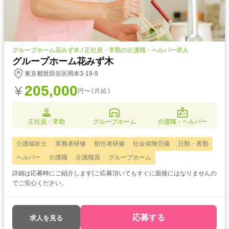
グループホーム花みず木 / 正社員・常勤の介護職・ヘルパー求人
グループホーム花みず木
東京都世田谷区岡本3-19-9
205,000
円〜(月給)
正社員・常勤
グループホーム
介護職・ヘルパー
介護福祉士
実務者研修
初任者研修
社会保険完備
日勤・夜勤
ヘルパー
介護職
介護職員
グループホーム
詳細は応募時にご紹介します(ご応募頂いてもすぐに面接にはなりませんの
でご安心ください。
応募する
求人を見る