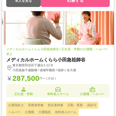
応募する
求人を見る
メディカルホームくらら小田急祖師谷 / 正社員・常勤の介護職・ヘルパー
求人
メディカルホームくらら小田急祖師谷
東京都世田谷区千歳台1-12-8
小田急線千歳船橋 / 成城学園前 / 祖師ヶ谷大蔵
287,500
円〜(月給)
正社員・常勤
有料老人ホーム
介護職・ヘルパー
介護福祉士
実務者研修
初任者研修
日勤・夜勤
高給与
ヘルパー
介護職
介護職員
有料老人ホーム