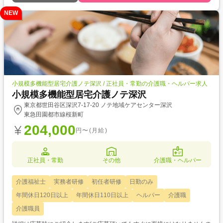
NEW
小規模多機能型居宅介護ノテ深沢 / 正社員・常勤の介護職・ヘルパー求人
小規模多機能型居宅介護ノテ深沢
東京都世田谷区深沢7-17-20 ノテ地域ケアセンター深沢
東急田園都市線桜新町
204,000
円〜(月給)
正社員・常勤
その他
介護職・ヘルパー
介護福祉士
実務者研修
初任者研修
日勤のみ
年間休日120日以上
年間休日110日以上
ヘルパー
介護職
介護職員