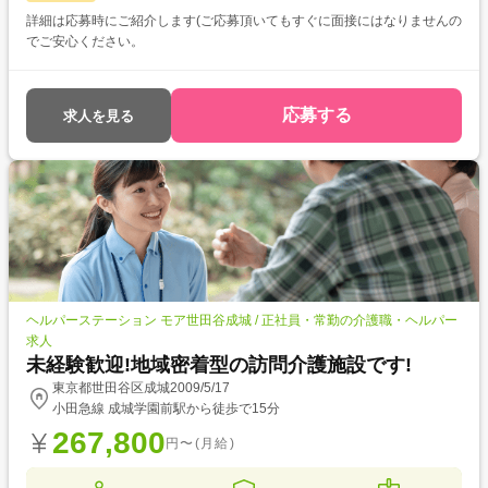
詳細は応募時にご紹介します(ご応募頂いてもすぐに面接にはなりませんの
でご安心ください。
応募する
求人を見る
ヘルパーステーション モア世田谷成城 / 正社員・常勤の介護職・ヘルパー
求人
未経験歓迎!地域密着型の訪問介護施設です!
東京都世田谷区成城2009/5/17
小田急線 成城学園前駅から徒歩で15分
267,800
円〜(月給)