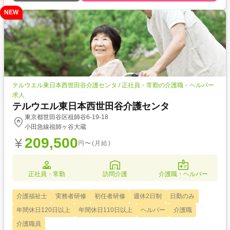
NEW
テルウエル東日本西世田谷介護センタ / 正社員・常勤の介護職・ヘルパー
求人
テルウエル東日本西世田谷介護センタ
東京都世田谷区祖師谷6-19-18
小田急線祖師ヶ谷大蔵
209,500
円〜(月給)
正社員・常勤
訪問介護
介護職・ヘルパー
介護福祉士
実務者研修
初任者研修
週休2日制
日勤のみ
年間休日120日以上
年間休日110日以上
ヘルパー
介護職
介護職員