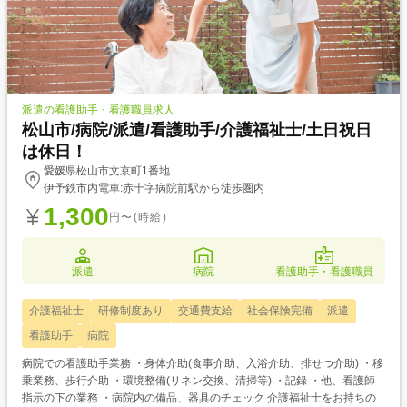
派遣の看護助手・看護職員求人
松山市/病院/派遣/看護助手/介護福祉士/土日祝日
は休日！
愛媛県松山市文京町1番地
伊予鉄市内電車:赤十字病院前駅から徒歩圏内
1,300
円〜(時給)
派遣
病院
看護助手・看護職員
介護福祉士
研修制度あり
交通費支給
社会保険完備
派遣
看護助手
病院
病院での看護助手業務 ・身体介助(食事介助、入浴介助、排せつ介助) ・移
乗業務、歩行介助 ・環境整備(リネン交換、清掃等) ・記録 ・他、看護師
指示の下の業務 ・病院内の備品、器具のチェック 介護福祉士をお持ちの