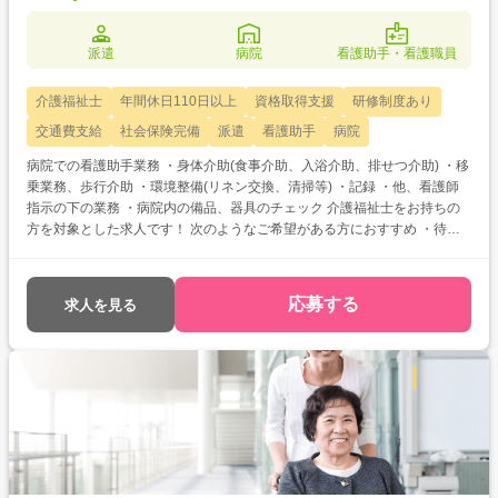
派遣
病院
看護助手・看護職員
介護福祉士
年間休日110日以上
資格取得支援
研修制度あり
交通費支給
社会保険完備
派遣
看護助手
病院
病院での看護助手業務 ・身体介助(食事介助、入浴介助、排せつ介助) ・移
乗業務、歩行介助 ・環境整備(リネン交換、清掃等) ・記録 ・他、看護師
指示の下の業務 ・病院内の備品、器具のチェック 介護福祉士をお持ちの
方を対象とした求人です！ 次のようなご希望がある方におすすめ ・待遇
アップ(介福取得を期に転職したい) ・経験値アップ (未経験の施設で働き
たい) ・対人スキルアップ (幅広20代～60代活躍中の職場でコミュニケー
ション力を磨きたい)
応募する
求人を見る