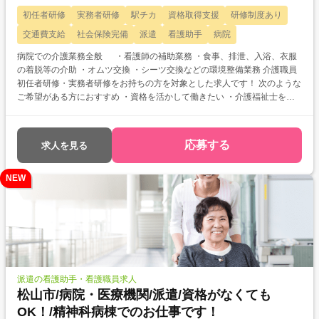
初任者研修
実務者研修
駅チカ
資格取得支援
研修制度あり
交通費支給
社会保険完備
派遣
看護助手
病院
病院での介護業務全般 ・看護師の補助業務 ・食事、排泄、入浴、衣服
の着脱等の介助 ・オムツ交換 ・シーツ交換などの環境整備業務 介護職員
初任者研修・実務者研修をお持ちの方を対象とした求人です！ 次のような
ご希望がある方におすすめ ・資格を活かして働きたい ・介護福祉士を目
指している ・自分に合った介護施設が知りたい
応募する
求人を見る
NEW
派遣の看護助手・看護職員求人
松山市/病院・医療機関/派遣/資格がなくても
OK！/精神科病棟でのお仕事です！