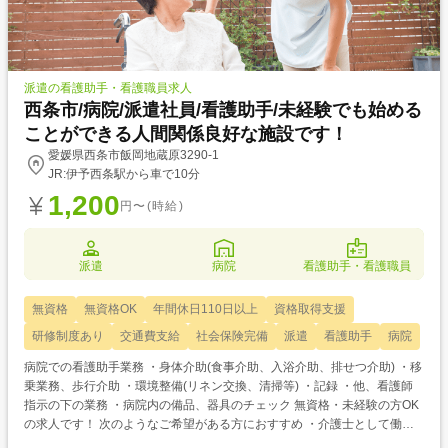
派遣の看護助手・看護職員求人
西条市/病院/派遣社員/看護助手/未経験でも始める
ことができる人間関係良好な施設です！
愛媛県西条市飯岡地蔵原3290-1
JR:伊予西条駅から車で10分
1,200
円〜(時給)
派遣
病院
看護助手・看護職員
無資格
無資格OK
年間休日110日以上
資格取得支援
研修制度あり
交通費支給
社会保険完備
派遣
看護助手
病院
病院での看護助手業務 ・身体介助(食事介助、入浴介助、排せつ介助) ・移
乗業務、歩行介助 ・環境整備(リネン交換、清掃等) ・記録 ・他、看護師
指示の下の業務 ・病院内の備品、器具のチェック 無資格・未経験の方OK
の求人です！ 次のようなご希望がある方におすすめ ・介護士として働き
たい ・介護のお仕事について教えてほしい ・資格取得を目指している ・