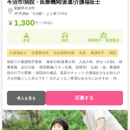
今治市/病院・医療機関/派遣/介護福祉士
愛媛県今治市
JR予讃線「今治駅」より車で15分
1,300
円〜(時給)
派遣
病院
看護助手・看護職員
介護福祉士
交通費支給
社会保険完備
派遣
看護助手
病院
病院での看護助手業務 ・身体介助(食事介助、入浴介助、排せつ介助) ・移
乗業務、歩行介助 ・環境整備(リネン交換、清掃等) ・記録 ・他、看護師
指示の下の業務 ・病院内の備品、器具のチェック 介護福祉士をお持ちの
方を対象とした求人です！ 次のようなご希望がある方におすすめ ・待遇
アップ(介福取得を期に転職したい) ・経験値アップ (未経験の施設で働き
たい) ・対人スキルアップ (幅広20代～60代活躍中の職場でコミュニケー
ション力を磨きたい)
応募する
求人を見る