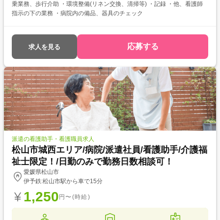
乗業務、歩行介助 ・環境整備(リネン交換、清掃等) ・記録 ・他、看護師
指示の下の業務 ・病院内の備品、器具のチェック
応募する
求人を見る
派遣の看護助手・看護職員求人
松山市城西エリア/病院/派遣社員/看護助手/介護福
祉士限定！/日勤のみで勤務日数相談可！
愛媛県松山市
伊予鉄:松山市駅から車で15分
1,250
円〜(時給)