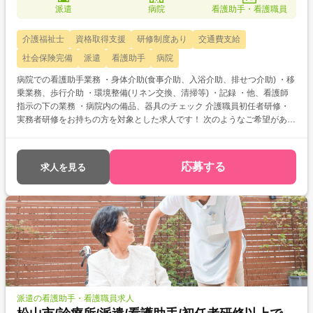
派遣
病院
看護助手・看護職員
介護福祉士
資格取得支援
研修制度あり
交通費支給
社会保険完備
派遣
看護助手
病院
病院での看護助手業務 ・身体介助(食事介助、入浴介助、排せつ介助) ・移
乗業務、歩行介助 ・環境整備(リネン交換、清掃等) ・記録 ・他、看護師
指示の下の業務 ・病院内の備品、器具のチェック 介護職員初任者研修・
実務者研修をお持ちの方を対象とした求人です！ 次のようなご希望がある
方におすすめ ・資格を活かして働きたい ・介護福祉士を目指している ・
自分に合った介護施設が知りたい
応募する
求人を見る
派遣の看護助手・看護職員求人