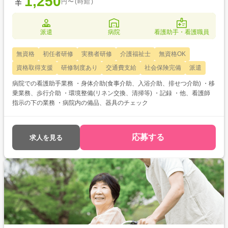
1,250
円〜(時給)
派遣
病院
看護助手・看護職員
無資格
初任者研修
実務者研修
介護福祉士
無資格OK
資格取得支援
研修制度あり
交通費支給
社会保険完備
派遣
病院での看護助手業務 ・身体介助(食事介助、入浴介助、排せつ介助) ・移
乗業務、歩行介助 ・環境整備(リネン交換、清掃等) ・記録 ・他、看護師
指示の下の業務 ・病院内の備品、器具のチェック
応募する
求人を見る