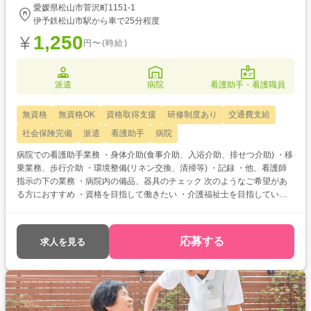
愛媛県松山市菅沢町1151-1
伊予鉄松山市駅から車で25分程度
1,250
円〜(時給)
派遣
病院
看護助手・看護職員
無資格
無資格OK
資格取得支援
研修制度あり
交通費支給
社会保険完備
派遣
看護助手
病院
病院での看護助手業務 ・身体介助(食事介助、入浴介助、排せつ介助) ・移
乗業務、歩行介助 ・環境整備(リネン交換、清掃等) ・記録 ・他、看護師
指示の下の業務 ・病院内の備品、器具のチェック 次のようなご希望があ
る方におすすめ ・資格を目指して働きたい ・介護福祉士を目指している
・自分に合った介護施設が知りたい
応募する
求人を見る