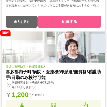
指示の下の業務 ・病院内の備品、器具のチェック 介護福祉士をお持ちの
方を対象とした求人です！ 次のようなご希望がある方におすすめ ・待遇
アップ(介福取得を期に転職したい) ・経験値アップ (未経験の施設で働き
たい) ・対人スキルアップ (幅広20代～60代活躍中の職場でコミュニケー
ション力を磨きたい)
応募する
求人を見る
NEW
派遣の看護助手・看護職員求人
喜多郡内子町/病院・医療機関/派遣/無資格/看護助
手/日勤のみ検討可能
愛媛県喜多郡内子町内子771番地
内子駅より徒歩3分
1,200
円〜(時給)