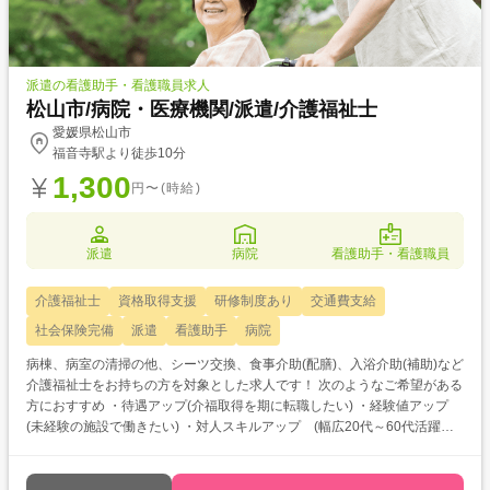
派遣の看護助手・看護職員求人
松山市/病院・医療機関/派遣/介護福祉士
愛媛県松山市
福音寺駅より徒歩10分
1,300
円〜(時給)
派遣
病院
看護助手・看護職員
介護福祉士
資格取得支援
研修制度あり
交通費支給
社会保険完備
派遣
看護助手
病院
病棟、病室の清掃の他、シーツ交換、食事介助(配膳)、入浴介助(補助)など
介護福祉士をお持ちの方を対象とした求人です！ 次のようなご希望がある
方におすすめ ・待遇アップ(介福取得を期に転職したい) ・経験値アップ
(未経験の施設で働きたい) ・対人スキルアップ (幅広20代～60代活躍中
の職場でコミュニケーション力を磨きたい)