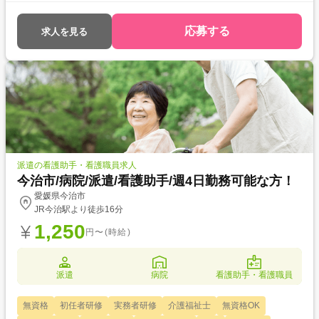
働く前に職場見学がしたい
応募する
求人を見る
派遣の看護助手・看護職員求人
今治市/病院/派遣/看護助手/週4日勤務可能な方！
愛媛県今治市
JR今治駅より徒歩16分
1,250
円〜(時給)
派遣
病院
看護助手・看護職員
無資格
初任者研修
実務者研修
介護福祉士
無資格OK