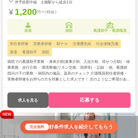
伊予鉄郡中線 土橋駅から徒歩1分
1,200
円〜(時給)
派遣
病院
看護助手・看護職員
初任者研修
実務者研修
駅チカ
交通費支給
社会保険完備
派遣
看護助手
病院
病院での看護助手業務 ・身体介助(食事介助、入浴介助、排せつ介助) ・移
乗業務、歩行介助 ・環境整備(リネン交換、清掃等) ・記録 ・他、看護師
指示の下の業務 ・病院内の備品、器具のチェック 介護職員初任者研修・
実務者研修をお持ちの方を対象とした求人です！ 次のようなご希望がある
方におすすめ ・資格を活かして働きたい ・介護福祉士を目指している ・
自分に合った介護施設が知りたい
応募する
求人を見る
NEW
好条件求人を紹介してもらう
完全無料