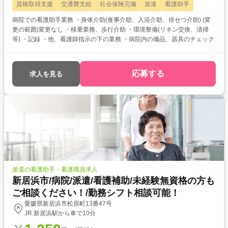
資格取得支援
交通費支給
社会保険完備
派遣
看護助手
病院での看護助手業務 ・身体介助(食事介助、入浴介助、排せつ介助) (変
更の範囲)変更なし ・移乗業務、歩行介助 ・環境整備(リネン交換、清掃
等) ・記録 ・他、看護師指示の下の業務 ・病院内の備品、器具のチェック
応募する
求人を見る
派遣の看護助手・看護職員求人
新居浜市/病院/派遣/看護補助/未経験無資格の方も
ご相談ください！/勤務シフト相談可能！
愛媛県新居浜市松原町13番47号
JR:新居浜駅から車で10分