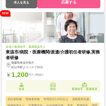
応募する
求人を見る
NEW
派遣の看護助手・看護職員求人
東温市/病院・医療機関/派遣/介護初任者研修,実務
者研修
愛媛県東温市南方
松山市駅よりバスで30分
1,200
円〜(時給)
派遣
病院
看護助手・看護職員
初任者研修
実務者研修
年間休日110日以上
資格取得支援
研修制度あり
交通費支給
社会保険完備
派遣
看護助手
病院