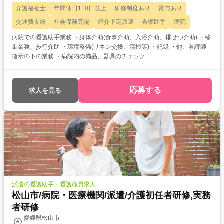
介護福祉士
年間休日110日以上
研修制度あり
賞与あり
交通費支給
社会保険完備
紹介予定派遣
看護助手
病院
病院での看護助手業務 ・身体介助(食事介助、入浴介助、排せつ介助) ・移
乗業務、歩行介助 ・環境整備(リネン交換、清掃等) ・記録 ・他、看護師
指示の下の業務 ・病院内の備品、器具のチェック
応募する
求人を見る
派遣の看護助手・看護職員求人
松山市/病院・医療機関/派遣/介護初任者研修,実務
者研修
愛媛県松山市