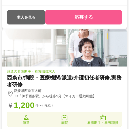
ある方におすすめ ・資格を活かして働きたい ・介護福祉士を目指してい
る ・自分に合った介護施設が知りたい
応募する
求人を見る
派遣の看護助手・看護職員求人
西条市/病院・医療機関/派遣/介護初任者研修,実務
者研修
愛媛県西条市大町
JR「伊予西条駅」から徒歩5分【マイカー通勤可能】
1,200
円〜(時給)
派遣
病院
看護助手・看護職員