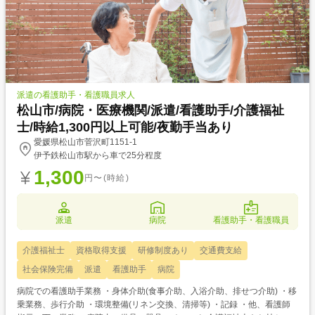
派遣の看護助手・看護職員求人
松山市/病院・医療機関/派遣/看護助手/介護福祉
士/時給1,300円以上可能/夜勤手当あり
愛媛県松山市菅沢町1151-1
伊予鉄松山市駅から車で25分程度
1,300
円〜(時給)
派遣
病院
看護助手・看護職員
介護福祉士
資格取得支援
研修制度あり
交通費支給
社会保険完備
派遣
看護助手
病院
病院での看護助手業務 ・身体介助(食事介助、入浴介助、排せつ介助) ・移
乗業務、歩行介助 ・環境整備(リネン交換、清掃等) ・記録 ・他、看護師