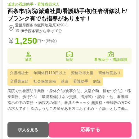
派遣の看護助手・看護職員求人
西条市/病院/派遣社員/看護助手/初任者研修以上/
ブランク有でも指導があります！
愛媛県西条市飯岡地蔵原3290-1
JR:伊予西条駅から車で10分
1,250
円〜(時給)
派遣
病院
看護助手・看護職員
介護福祉士
年間休日110日以上
資格取得支援
研修制度あり
交通費支給
社会保険完備
派遣
看護助手
病院
病院での看護助手業務 ・身体介助(食事介助、入浴介助、排せつ介助) ・移
乗業務、歩行介助 ・環境整備(リネン交換、清掃等) ・記録 ・他、看護師
指示の下の業務 ・病院内の備品、器具のチェック 無資格・未経験の方OK
の求人です！ 次のようなご希望がある方におすすめ ・介護士として働き
たい ・介護のお仕事について教えてほしい ・資格取得を目指している ・
働く前に職場見学がしたい
応募する
求人を見る