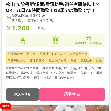
松山市/診療所/派遣/看護助手/初任者研修以上で
OK！/1日7.5時間勤務！/18床での勤務です！
愛媛県松山市紅葉町2-16
伊予鉄:いよ立花駅から車で10分
1,200
円〜(時給)
派遣
病院
看護助手・看護職員
介護福祉士
駅チカ
年間休日110日以上
資格取得支援
研修制度あり
交通費支給
社会保険完備
派遣
看護助手
病院
診療所での看護助手業務 ・身体介助(食事介助、入浴介助、排せつ介助) ・
移乗業務、歩行介助 ・環境整備(リネン交換、清掃等) ・記録 ・他、看護
師指示の下の業務 ・病院内の備品、器具のチェック
応募する
求人を見る
NEW