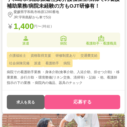
補助業務/病院未経験の方もOJT研修有！
愛媛県宇和島市柿原1280番地
JR:宇和島駅から車で5分
1,400
円〜(時給)
派遣
病院
看護助手・看護職員
介護福祉士
資格取得支援
研修制度あり
交通費支給
社会保険完備
派遣
看護助手
病院
病院での看護助手業務 ・身体介助(食事介助、入浴介助、排せつ介助) ・移
乗業務、歩行介助 ・環境整備(リネン交換、清掃等) ・記録 ・他、看護師
指示の下の業務 ・病院内の備品、器具のチェック
応募する
求人を見る