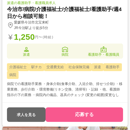
派遣の看護助手・看護職員求人
今治市/病院/介護福祉士/介護福祉士/看護助手/週4
日から相談可能！
愛媛県今治市北宝来町
JR今治駅より徒歩5分
1,250
円〜(時給)
派遣
病院
看護助手・看護職員
介護福祉士
駅チカ
交通費支給
社会保険完備
派遣
看護助手
病院
病院での看護助手業務 ・身体介助(食事介助、入浴介助、排せつ介助) ・移
乗業務、歩行介助 ・環境整備(リネン交換、清掃等) ・記録 ・他、看護師
指示の下の業務 ・病院内の備品、器具のチェック (変更の範囲)変更なし
応募する
求人を見る