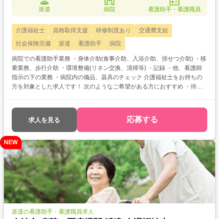
派遣
病院
看護助手・看護職員
介護福祉士
資格取得支援
研修制度あり
交通費支給
社会保険完備
派遣
看護助手
病院
病院での看護助手業務 ・身体介助(食事介助、入浴介助、排せつ介助) ・移
乗業務、歩行介助 ・環境整備(リネン交換、清掃等) ・記録 ・他、看護師
指示の下の業務 ・病院内の備品、器具のチェック 介護福祉士をお持ちの
方を対象とした求人です！ 次のようなご希望がある方におすすめ ・待遇
アップ(介福取得を期に転職したい) ・経験値アップ (未経験の施設で働き
たい) ・対人スキルアップ (幅広20代～60代活躍中の職場でコミュニケー
ション力を磨きたい)
応募する
求人を見る
NEW
派遣の看護助手・看護職員求人