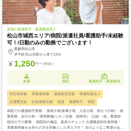
派遣の看護助手・看護職員求人
松山市城西エリア/病院/派遣社員/看護助手/未経験
可！/日勤のみの勤務でございます！
愛媛県松山市
伊予鉄:松山市駅から車で15分
1,250
円〜(時給)
派遣
病院
看護助手・看護職員
初任者研修
実務者研修
資格取得支援
研修制度あり
交通費支給
社会保険完備
派遣
看護助手
病院
病院での看護助手業務 ・身体介助(食事介助、入浴介助、排せつ介助) ・移
乗業務、歩行介助 ・環境整備(リネン交換、清掃等) ・記録 ・他、看護師
指示の下の業務 ・病院内の備品、器具のチェック 介護職員初任者研修・
実務者研修をお持ちの方を対象とした求人です！ 次のようなご希望がある