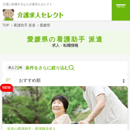
介護に転職するなら介護求人セレクト
MENU
TOP
›
看護助手 派遣
›
愛媛県
愛媛県の看護助手 派遣
求人・転職情報
72
条件をさらに絞り込む
求人
件
NEW
派遣の看護助手・看護職員求人