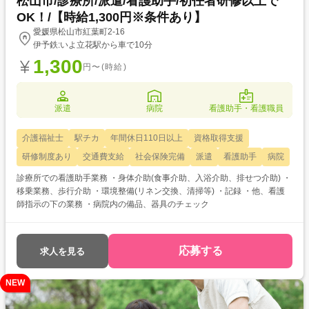
松山市/診療所/派遣/看護助手/初任者研修以上で
OK！/【時給1,300円※条件あり】
愛媛県松山市紅葉町2-16
伊予鉄:いよ立花駅から車で10分
1,300
円〜(時給)
派遣
病院
看護助手・看護職員
介護福祉士
駅チカ
年間休日110日以上
資格取得支援
研修制度あり
交通費支給
社会保険完備
派遣
看護助手
病院
診療所での看護助手業務 ・身体介助(食事介助、入浴介助、排せつ介助) ・
移乗業務、歩行介助 ・環境整備(リネン交換、清掃等) ・記録 ・他、看護
師指示の下の業務 ・病院内の備品、器具のチェック
応募する
求人を見る
NEW