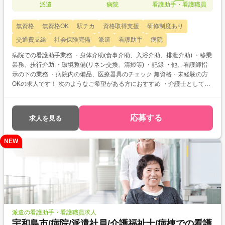
派遣
病院
看護助手・看護職員
無資格
無資格OK
駅チカ
資格取得支援
研修制度あり
交通費支給
社会保険完備
派遣
看護助手
病院
病院での看護助手業務 ・身体介助(食事介助、入浴介助、排泄介助) ・移乗
業務、歩行介助 ・環境整備(リネン交換、清掃等) ・記録 ・他、看護師指
示の下の業務 ・病院内の備品、医療器具のチェック 無資格・未経験の方
OKの求人です！ 次のようなご希望がある方におすすめ ・介護士として働
きたい ・介護のお仕事について教えてほしい ・資格取得を目指している
・働く前に職場見学がしたい
応募する
求人を見る
NEW
派遣の看護助手・看護職員求人
宇和島市/病院/派遣社員/介護福祉士/病棟での看護