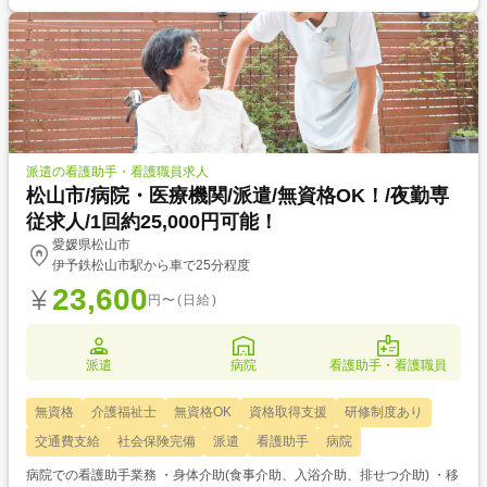
派遣の看護助手・看護職員求人
松山市/病院・医療機関/派遣/無資格OK！/夜勤専
従求人/1回約25,000円可能！
愛媛県松山市
伊予鉄松山市駅から車で25分程度
23,600
円〜(日給)
派遣
病院
看護助手・看護職員
無資格
介護福祉士
無資格OK
資格取得支援
研修制度あり
交通費支給
社会保険完備
派遣
看護助手
病院
病院での看護助手業務 ・身体介助(食事介助、入浴介助、排せつ介助) ・移