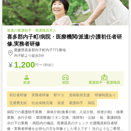
派遣の看護助手・看護職員求人
喜多郡内子町/病院・医療機関/派遣/介護初任者研
修,実務者研修
愛媛県喜多郡内子町内子771番地
内子駅より徒歩3分
1,200
円〜(時給)
派遣
病院
看護助手・看護職員
初任者研修
実務者研修
駅チカ
資格取得支援
研修制度あり
交通費支給
社会保険完備
派遣
看護助手
病院
病院での看護助手業務 ・身体介助(食事介助、入浴介助、排泄介助) ・移乗
業務、歩行介助 ・環境整備(リネン交換、清掃等) ・記録 ・他、看護師指
示の下の業務 ・病院内の備品、医療器具のチェック 介護職員初任者研
修・実務者研修をお持ちの方を対象とした求人です！ 次のようなご希望が