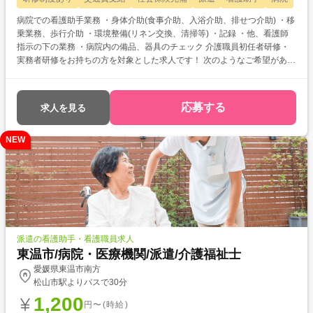
病院での看護助手業務 ・身体介助(食事介助、入浴介助、排せつ介助) ・移
乗業務、歩行介助 ・環境整備(リネン交換、清掃等) ・記録 ・他、看護師
指示の下の業務 ・病院内の備品、器具のチェック 介護職員初任者研修・
実務者研修をお持ちの方を対象とした求人です！ 次のようなご希望がある
方におすすめ ・資格を活かして働きたい ・介護福祉士を目指している ・
自分に合った介護施設が知りたい
応募する
求人を見る
NEW
派遣の看護助手・看護職員求人
東温市/病院・医療機関/派遣/介護福祉士
愛媛県東温市南方
松山市駅よりバスで30分
1,200
円〜(時給)