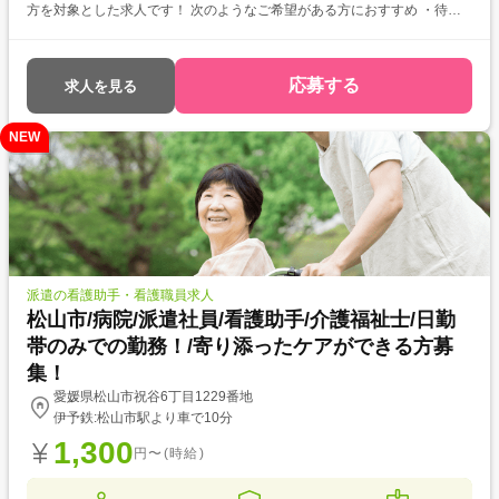
方を対象とした求人です！ 次のようなご希望がある方におすすめ ・待遇
アップ(介福取得を期に転職したい) ・経験値アップ (未経験の施設で働き
たい) ・対人スキルアップ (幅広20代～60代活躍中の職場でコミュニケー
ション力を磨きたい)
応募する
求人を見る
NEW
派遣の看護助手・看護職員求人
松山市/病院/派遣社員/看護助手/介護福祉士/日勤
帯のみでの勤務！/寄り添ったケアができる方募
集！
愛媛県松山市祝谷6丁目1229番地
伊予鉄:松山市駅より車で10分
1,300
円〜(時給)