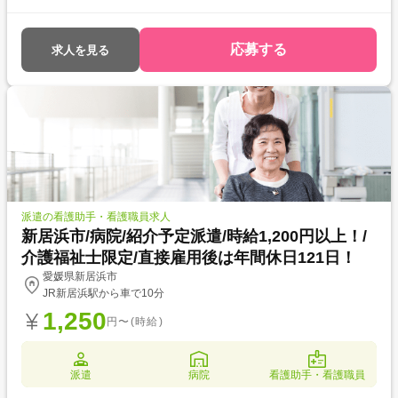
方におすすめ ・資格を活かして働きたい ・介護福祉士を目指している ・
自分に合った介護施設が知りたい
応募する
求人を見る
派遣の看護助手・看護職員求人
新居浜市/病院/紹介予定派遣/時給1,200円以上！/
介護福祉士限定/直接雇用後は年間休日121日！
愛媛県新居浜市
JR新居浜駅から車で10分
1,250
円〜(時給)
派遣
病院
看護助手・看護職員