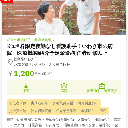
派遣の看護助手・看護職員求人
※1名枠限定夜勤なし看護助手！いわき市の病
院・医療機関/紹介予定派遣/初任者研修以上
福島県いわき市
JR常磐線「いわき駅」より車で17分
1,200
円〜(時給)
派遣
病院
看護助手・看護職員
初任者研修
実務者研修
資格取得支援
研修制度あり
交通費支給
社会保険完備
紹介予定派遣
看護助手
病院
病院での看護補助業務 ・身体介助(食事介助、入浴介助、排泄介助) ・清潔
ケアの介助 ・移乗業務、歩行介助 ・環境整備(リネン交換、清掃等) ・記