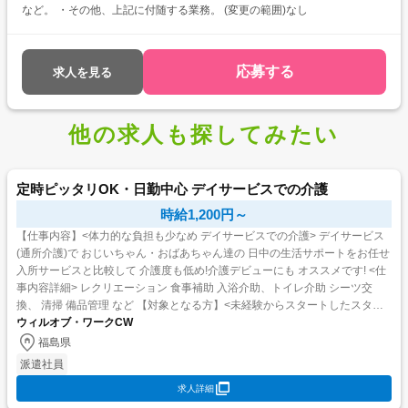
など。 ・その他、上記に付随する業務。 (変更の範囲)なし
応募する
求人を見る
他の求人も探してみたい
定時ピッタリOK・日勤中心 デイサービスでの介護
時給1,200円～
【仕事内容】<体力的な負担も少なめ デイサービスでの介護> デイサービス
(通所介護)で おじいちゃん・おばあちゃん達の 日中の生活サポートをお任せ
入所サービスと比較して 介護度も低め!介護デビューにも オススメです! <仕
事内容詳細> レクリエーション 食事補助 入浴介助、トイレ介助 シーツ交
換、 清掃 備品管理 など 【対象となる方】<未経験からスタートしたスタッ
フ多数在籍...
ウィルオブ・ワークCW
福島県
派遣社員
求人詳細