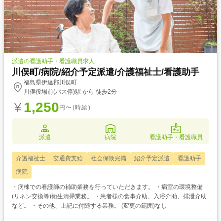
派遣の看護助手・看護職員求人
川俣町/病院/紹介予定派遣/介護福祉士/看護助手
福島県伊達郡川俣町
川俣役場前(バス停)駅 から 徒歩2分
1,250
円〜(時給)
派遣
病院
看護助手・看護職員
介護福祉士
交通費支給
社会保険完備
紹介予定派遣
看護助手
病院
・病棟での看護師の補助業務を行っていただきます。 ・病室の環境整備
(リネン交換等)衛生清掃業務。 ・患者様の食事介助、入浴介助、排泄介助
など。 ・その他、上記に付随する業務。 (変更の範囲)なし