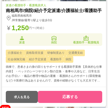
派遣の看護助手・看護職員求人
南相馬市/病院/紹介予定派遣/介護福祉士/看護助手
福島県南相馬市
JR常磐線/最寄り駅より徒歩3分
1,250
円〜(時給)
派遣
病院
看護助手・看護職員
介護福祉士
資格取得支援
研修制度あり
交通費支給
社会保険完備
紹介予定派遣
看護助手
病院
病棟で、患者さまの身の回りをサポートする看護助手業務 【具体的な仕事
内容】 ・ベッドのシーツやリネン類の交換 ・食事や入浴など、日常生活
のお手伝い ・備品の整理や物品の運搬 ・看護師さんのサポート(環境整備
など) ※医療行為はありませんので、資格や経験がなくても大丈夫です！
(変更範囲)介護職員
応募する
求人を見る