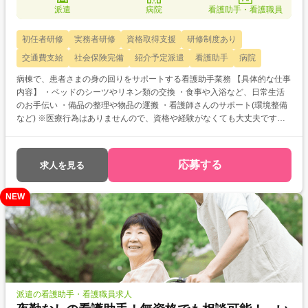
派遣
病院
看護助手・看護職員
初任者研修
実務者研修
資格取得支援
研修制度あり
交通費支給
社会保険完備
紹介予定派遣
看護助手
病院
病棟で、患者さまの身の回りをサポートする看護助手業務 【具体的な仕事
内容】 ・ベッドのシーツやリネン類の交換 ・食事や入浴など、日常生活
のお手伝い ・備品の整理や物品の運搬 ・看護師さんのサポート(環境整備
など) ※医療行為はありませんので、資格や経験がなくても大丈夫です！
(変更範囲)介護職員
応募する
求人を見る
NEW
派遣の看護助手・看護職員求人