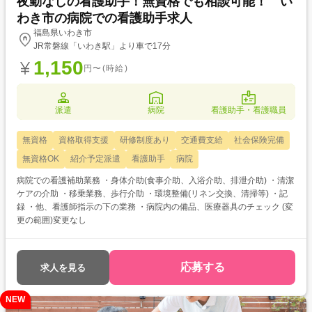
夜勤なしの看護助手！無資格でも相談可能！ い
わき市の病院での看護助手求人
福島県いわき市
JR常磐線「いわき駅」より車で17分
1,150
円〜(時給)
派遣
病院
看護助手・看護職員
無資格
資格取得支援
研修制度あり
交通費支給
社会保険完備
無資格OK
紹介予定派遣
看護助手
病院
病院での看護補助業務 ・身体介助(食事介助、入浴介助、排泄介助) ・清潔
ケアの介助 ・移乗業務、歩行介助 ・環境整備(リネン交換、清掃等) ・記
録 ・他、看護師指示の下の業務 ・病院内の備品、医療器具のチェック (変
更の範囲)変更なし
応募する
求人を見る
NEW