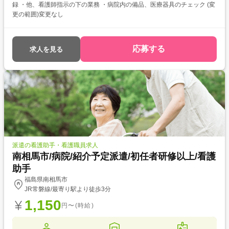
録 ・他、看護師指示の下の業務 ・病院内の備品、医療器具のチェック (変
更の範囲)変更なし
応募する
求人を見る
派遣の看護助手・看護職員求人
南相馬市/病院/紹介予定派遣/初任者研修以上/看護
助手
福島県南相馬市
JR常磐線/最寄り駅より徒歩3分
1,150
円〜(時給)