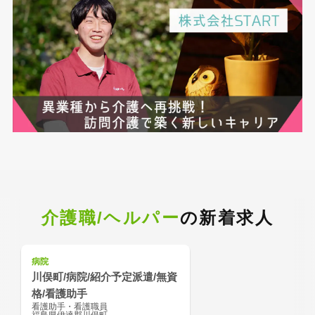
介護職/ヘルパー
の新着求人
病院
川俣町/病院/紹介予定派遣/無資
格/看護助手
看護助手・看護職員
福島県伊達郡川俣町