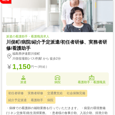
NEW
派遣の看護助手・看護職員求人
川俣町/病院/紹介予定派遣/初任者研修、実務者研
修/看護助手
福島県伊達郡川俣町
川俣役場前(バス停)駅 から 徒歩2分
1,150
円〜(時給)
派遣
病院
看護助手・看護職員
初任者研修
実務者研修
交通費支給
社会保険完備
紹介予定派遣
看護助手
病院
・病棟での看護師の補助業務を行っていただきます。 ・病室の環境整備
(リネン交換等)衛生清掃業務。 ・患者様の食事介助、入浴介助、排泄介助