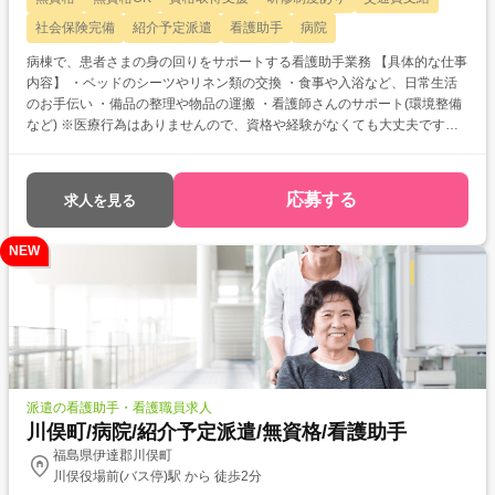
社会保険完備
紹介予定派遣
看護助手
病院
病棟で、患者さまの身の回りをサポートする看護助手業務 【具体的な仕事
内容】 ・ベッドのシーツやリネン類の交換 ・食事や入浴など、日常生活
のお手伝い ・備品の整理や物品の運搬 ・看護師さんのサポート(環境整備
など) ※医療行為はありませんので、資格や経験がなくても大丈夫です！
(変更範囲)介護職員
応募する
求人を見る
NEW
派遣の看護助手・看護職員求人
川俣町/病院/紹介予定派遣/無資格/看護助手
福島県伊達郡川俣町
川俣役場前(バス停)駅 から 徒歩2分