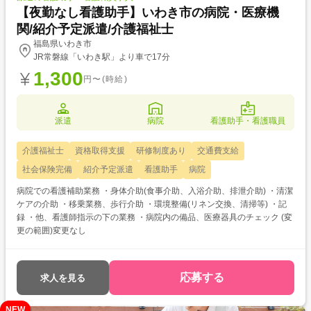
【夜勤なし看護助手】いわき市の病院・医療機
関/紹介予定派遣/介護福祉士
福島県いわき市
JR常磐線「いわき駅」より車で17分
1,300
円〜(時給)
派遣
病院
看護助手・看護職員
介護福祉士
資格取得支援
研修制度あり
交通費支給
社会保険完備
紹介予定派遣
看護助手
病院
病院での看護補助業務 ・身体介助(食事介助、入浴介助、排泄介助) ・清潔
ケアの介助 ・移乗業務、歩行介助 ・環境整備(リネン交換、清掃等) ・記
録 ・他、看護師指示の下の業務 ・病院内の備品、医療器具のチェック (変
更の範囲)変更なし
応募する
求人を見る
NEW