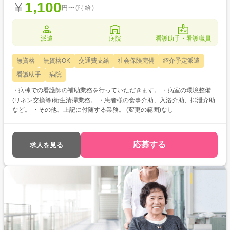
1,100
円〜(時給)
派遣
病院
看護助手・看護職員
無資格
無資格OK
交通費支給
社会保険完備
紹介予定派遣
看護助手
病院
・病棟での看護師の補助業務を行っていただきます。 ・病室の環境整備
(リネン交換等)衛生清掃業務。 ・患者様の食事介助、入浴介助、排泄介助
など。 ・その他、上記に付随する業務。 (変更の範囲)なし
応募する
求人を見る