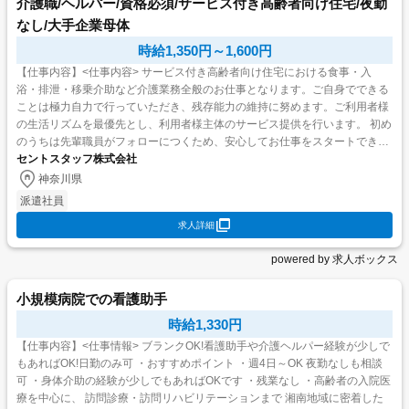
介護職/ヘルパー/資格必須/サービス付き高齢者向け住宅/夜勤
なし/大手企業母体
時給1,350円～1,600円
【仕事内容】<仕事内容> サービス付き高齢者向け住宅における食事・入
浴・排泄・移乗介助など介護業務全般のお仕事となります。ご自身でできる
ことは極力自力で行っていただき、残存能力の維持に努めます。ご利用者様
の生活リズムを最優先とし、利用者様主体のサービス提供を行います。 初め
のうちは先輩職員がフォローにつくため、安心してお仕事をスタートできま
セントスタッフ株式会社
す! <お仕事先情報> <施設形態>サービス付き高齢者...
神奈川県
派遣社員
求人詳細
powered by 求人ボックス
小規模病院での看護助手
時給1,330円
【仕事内容】<仕事情報> ブランクOK!看護助手や介護ヘルパー経験が少しで
もあればOK!日勤のみ可 ・おすすめポイント ・週4日～OK 夜勤なしも相談
可 ・身体介助の経験が少しでもあればOKです ・残業なし ・高齢者の入院医
療を中心に、 訪問診療・訪問リハビリテーションまで 湘南地域に密着した