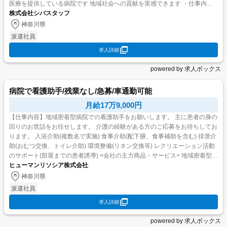
医療を提供している病院です 地域社会への貢献を実感できます ・仕事内容
慢性期病院での病棟...
株式会社シバスタッフ
神奈川県
派遣社員
求人詳細
powered by 求人ボックス
病院で看護助手/残業なし/急募/車通勤可能
月給17万9,000円
【仕事内容】地域密着型病院での看護助手をお願いします。 主に患者の身の
回りのお世話をお任せします。 介護の経験がある方のご応募をお待ちしてお
ります。 入浴介助(複数名で実施) 食事介助(配下膳、食事補助を含む) 排泄介
助(おむつ交換、トイレ介助) 環境整備(リネン交換等) レクリエーション活動
のサポート(部屋までの患者誘導) <会社の主力商品・サービス> 地域密着型病
ヒューマンリソシア株式会社
院 <勤務時間...
神奈川県
派遣社員
求人詳細
powered by 求人ボックス