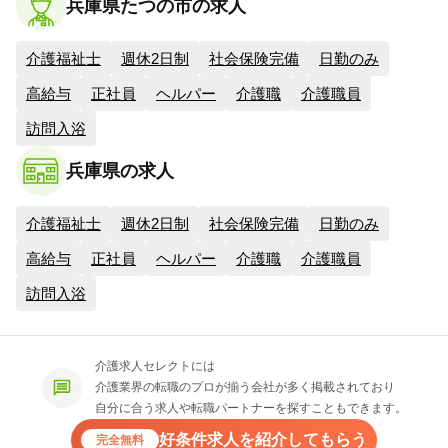
兵庫県たつの市の求人
介護福祉士
週休2日制
社会保険完備
日勤のみ
高給与
正社員
ヘルパー
介護職
介護職員
訪問入浴
兵庫県の求人
介護福祉士
週休2日制
社会保険完備
日勤のみ
高給与
正社員
ヘルパー
介護職
介護職員
訪問入浴
介護求人セレクトには
介護業界の転職のプロが揃う会社が多く掲載されており
自分に合う求人や転職パートナーを探すこともできます。
好条件求人を紹介してもらう
完全無料