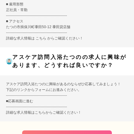
■ 雇用形態
正社員・常勤
---------------------------------------------------
■ アクセス
たつの市揖保川町黍田50-12 黍田貸店舗
---------------------------------------------------
詳細な求人情報は
こちら
からご確認ください！
アスケア訪問入浴たつのの求人に興味が
あります、どうすれば良いですか？
アスケア訪問入浴たつのに興味があるのならぜひ応募してみましょう！
下記のリンクからフォームにお進みください。
---------------------------------------------------
■
応募画面に進む
---------------------------------------------------
詳細な求人情報は
こちら
からご確認ください！