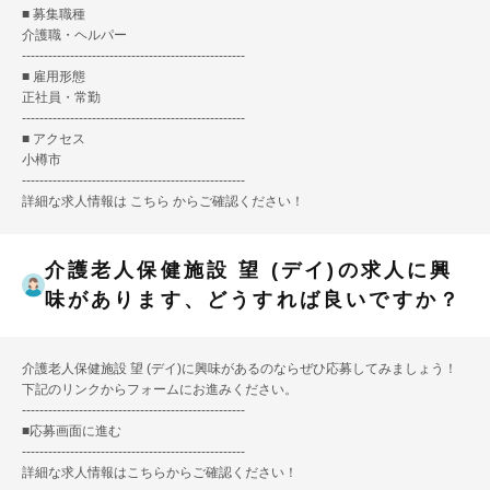
■ 募集職種
介護職・ヘルパー
---------------------------------------------------
■ 雇用形態
正社員・常勤
---------------------------------------------------
■ アクセス
小樽市
---------------------------------------------------
詳細な求人情報は
こちら
からご確認ください！
介護老人保健施設 望 (デイ)の求人に興
味があります、どうすれば良いですか？
介護老人保健施設 望 (デイ)に興味があるのならぜひ応募してみましょう！
下記のリンクからフォームにお進みください。
---------------------------------------------------
■
応募画面に進む
---------------------------------------------------
詳細な求人情報は
こちら
からご確認ください！