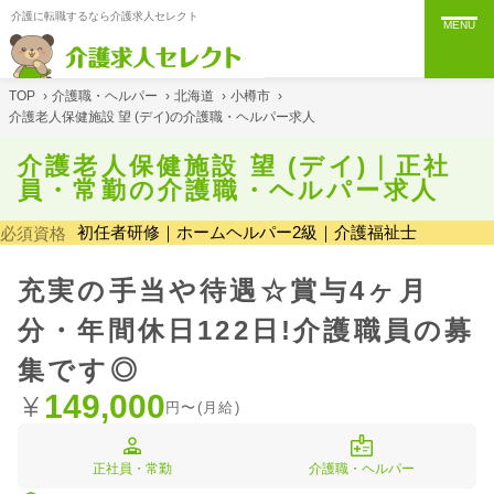
介護に転職するなら介護求人セレクト
MENU
TOP
›
介護職・ヘルパー
›
北海道
›
小樽市
›
介護老人保健施設 望 (デイ)の介護職・ヘルパー求人
介護老人保健施設 望 (デイ)｜正社
員・常勤の介護職・ヘルパー求人
初任者研修｜ホームヘルパー2級｜介護福祉士
必須資格
充実の手当や待遇☆賞与4ヶ月
分・年間休日122日!介護職員の募
集です◎
149,000
円〜(月給)
正社員・常勤
介護職・ヘルパー