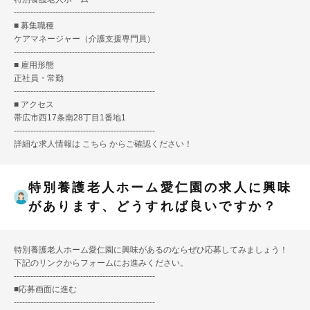
---------------------------------------------------
■ 募集職種
ケアマネージャー（介護支援専門員）
---------------------------------------------------
■ 雇用形態
正社員・常勤
---------------------------------------------------
■ アクセス
帯広市西17条南28丁目1番地1
---------------------------------------------------
詳細な求人情報は
こちら
からご確認ください！
特別養護老人ホーム愛仁園の求人に興味
があります、どうすれば良いですか？
特別養護老人ホーム愛仁園に興味があるのならぜひ応募してみましょう！
下記のリンクからフォームにお進みください。
---------------------------------------------------
■
応募画面に進む
---------------------------------------------------