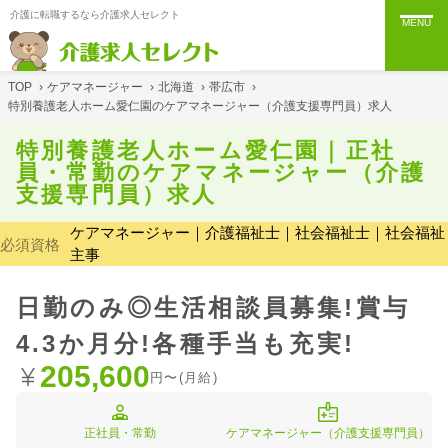
介護に転職するなら介護求人セレクト
MENU
TOP
›
ケアマネージャー
›
北海道
›
帯広市
›
特別養護老人ホーム愛仁園のケアマネージャー（介護支援専門員）求人
特別養護老人ホーム愛仁園｜正社
員・常勤のケアマネージャー（介護
支援専門員）求人
ケアマネージャー｜介護福祉士｜社会福祉士｜社会福祉
必須資格
主事
日勤のみ◎生活相談員募集!賞与
4.3か月分!各種手当も充実!
205,600
円〜(月給)
正社員・常勤
ケアマネージャー（介護支援専門員）