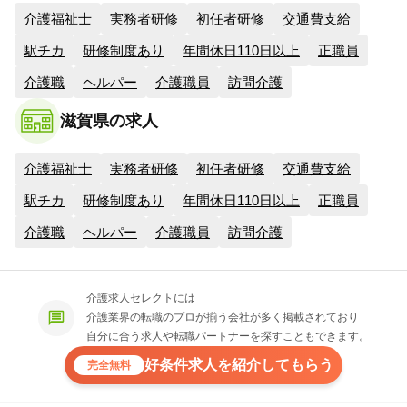
介護福祉士
実務者研修
初任者研修
交通費支給
駅チカ
研修制度あり
年間休日110日以上
正職員
介護職
ヘルパー
介護職員
訪問介護
滋賀県の求人
介護福祉士
実務者研修
初任者研修
交通費支給
駅チカ
研修制度あり
年間休日110日以上
正職員
介護職
ヘルパー
介護職員
訪問介護
介護求人セレクトには
介護業界の転職のプロが揃う会社が多く掲載されており
自分に合う求人や転職パートナーを探すこともできます。
好条件求人を紹介してもらう
完全無料