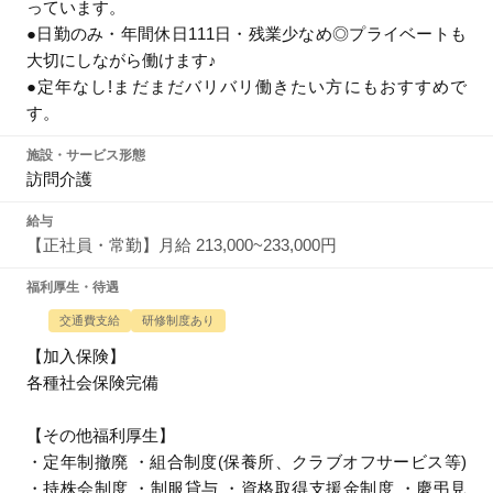
っています。
●日勤のみ・年間休日111日・残業少なめ◎プライベートも
大切にしながら働けます♪
●定年なし!まだまだバリバリ働きたい方にもおすすめで
す。
施設・サービス形態
訪問介護
給与
【正社員・常勤】月給 213,000~233,000円
福利厚生・待遇
交通費支給
研修制度あり
【加入保険】
各種社会保険完備
【その他福利厚生】
・定年制撤廃 ・組合制度(保養所、クラブオフサービス等)
・持株会制度 ・制服貸与 ・資格取得支援金制度 ・慶弔見