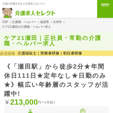
介護に転職するなら介護求人セレクト
MENU
TOP
›
介護職・ヘルパー
›
滋賀県
›
大津市
›
ケア21瀬田の介護職・ヘルパー求人
ケア21瀬田｜正社員・常勤の介護
職・ヘルパー求人
介護福祉士｜実務者研修｜初任者研修
必須資格
《「瀬田駅」から徒歩2分★年間
休日111日★定年なし★日勤のみ
★》幅広い年齢層のスタッフが活
躍中!
213,000
円〜(月給)