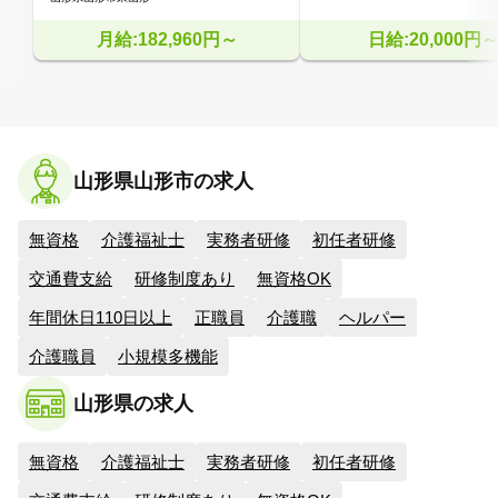
月給:182,960円～
日給:20,000円
山形県山形市の求人
無資格
介護福祉士
実務者研修
初任者研修
交通費支給
研修制度あり
無資格OK
年間休日110日以上
正職員
介護職
ヘルパー
介護職員
小規模多機能
山形県の求人
無資格
介護福祉士
実務者研修
初任者研修