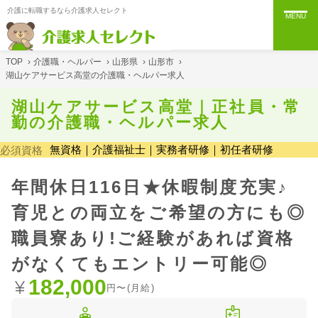
介護に転職するなら介護求人セレクト
MENU
TOP
›
介護職・ヘルパー
›
山形県
›
山形市
›
湖山ケアサービス高堂の介護職・ヘルパー求人
湖山ケアサービス高堂｜正社員・常
勤の介護職・ヘルパー求人
無資格｜介護福祉士｜実務者研修｜初任者研修
必須資格
年間休日116日★休暇制度充実♪
育児との両立をご希望の方にも◎
職員寮あり!ご経験があれば資格
がなくてもエントリー可能◎
182,000
円〜(月給)