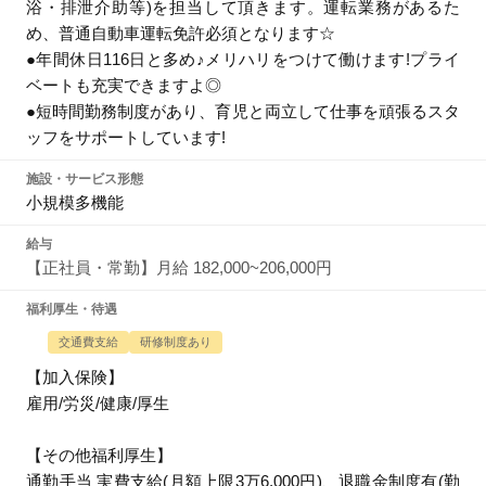
浴・排泄介助等)を担当して頂きます。運転業務があるた
め、普通自動車運転免許必須となります☆
●年間休日116日と多め♪メリハリをつけて働けます!プライ
ベートも充実できますよ◎
●短時間勤務制度があり、育児と両立して仕事を頑張るスタ
ッフをサポートしています!
施設・サービス形態
小規模多機能
給与
【正社員・常勤】月給 182,000~206,000円
福利厚生・待遇
交通費支給
研修制度あり
【加入保険】
雇用/労災/健康/厚生
【その他福利厚生】
通勤手当 実費支給(月額上限3万6,000円)、退職金制度有(勤