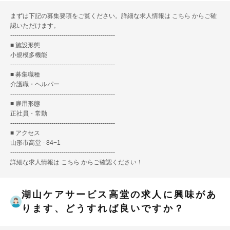
まずは下記の募集要項をご覧ください。詳細な求人情報は
こちら
からご確
認いただけます。
---------------------------------------------------
■ 施設形態
小規模多機能
---------------------------------------------------
■ 募集職種
介護職・ヘルパー
---------------------------------------------------
■ 雇用形態
正社員・常勤
---------------------------------------------------
■ アクセス
山形市高堂 - 84−1
---------------------------------------------------
詳細な求人情報は
こちら
からご確認ください！
湖山ケアサービス高堂の求人に興味があ
ります、どうすれば良いですか？