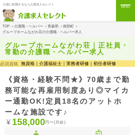
介護に転職するなら介護求人セレクト
MENU
TOP
›
介護職・ヘルパー
›
青森県
›
南部町
›
グループホームながわ荘の介護職・ヘルパー求人
グループホームながわ荘｜正社員・
常勤の介護職・ヘルパー求人
無資格｜介護福祉士｜実務者研修｜初任者研修
必須資格
《資格・経験不問★》70歳まで勤
務可能な再雇用制度あり◎マイカ
ー通勤OK!定員18名のアットホ
ームな施設です♪
158,000
円〜(月給)