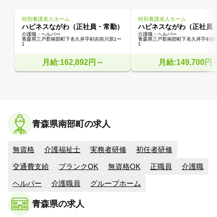
特別養護老人ホーム
特別養護老人ホーム
ハピネスながわ（正社員・常勤）
ハピネスながわ（正社員
介護職・ヘルパー
介護職・ヘルパー
青森県三戸郡南部町下名久井字剣吉前川原1ー
青森県三戸郡南部町下名久井字剣吉
1
1
月給:162,892円～
月給:149,700円
青森県南部町の求人
無資格
介護福祉士
実務者研修
初任者研修
交通費支給
ブランクOK
無資格OK
正職員
介護職
ヘルパー
介護職員
グループホーム
青森県の求人