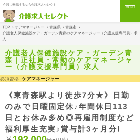
介護に転職するなら介護求人セレクト
MENU
TOP
›
ケアマネージャー
›
青森県
›
青森市
›
介護老人保健施設ケア・ガーデン青森のケアマネージャー（介護支援専門員）求
人
介護老人保健施設ケア・ガーデン青
森｜正社員・常勤のケアマネージャ
ー（介護支援専門員）求人
ケアマネージャー
必須資格
《東青森駅より徒歩7分★》日勤
のみで日曜固定休♪年間休日113
日とお休み多め◎再雇用制度など
福利厚生充実♪賞与計3ヶ月分!
192,000
円〜(月給)