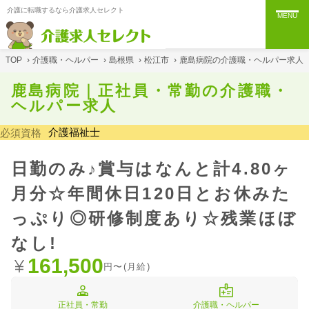
介護に転職するなら介護求人セレクト
MENU
TOP
›
介護職・ヘルパー
›
島根県
›
松江市
›
鹿島病院の介護職・ヘルパー求人
鹿島病院｜正社員・常勤の介護職・
ヘルパー求人
介護福祉士
必須資格
日勤のみ♪賞与はなんと計4.80ヶ
月分☆年間休日120日とお休みた
っぷり◎研修制度あり☆残業ほぼ
なし!
161,500
円〜(月給)
正社員・常勤
介護職・ヘルパー