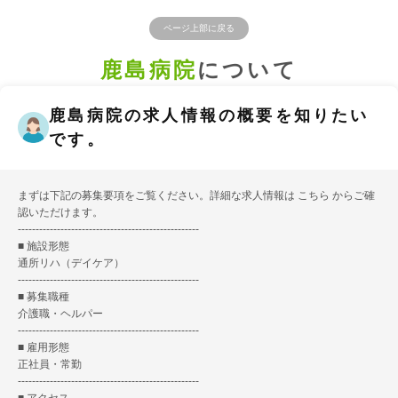
ページ上部に戻る
鹿島病院
について
鹿島病院の求人情報の概要を知りたい
です。
まずは下記の募集要項をご覧ください。詳細な求人情報は
こちら
からご確
認いただけます。
---------------------------------------------------
■ 施設形態
通所リハ（デイケア）
---------------------------------------------------
■ 募集職種
介護職・ヘルパー
---------------------------------------------------
■ 雇用形態
正社員・常勤
---------------------------------------------------