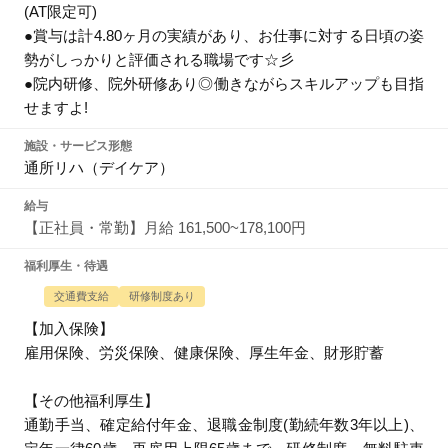
(AT限定可)
●賞与は計4.80ヶ月の実績があり、お仕事に対する日頃の姿
勢がしっかりと評価される職場です☆彡
●院内研修、院外研修あり◎働きながらスキルアップも目指
せますよ!
施設・サービス形態
通所リハ（デイケア）
給与
【正社員・常勤】月給 161,500~178,100円
福利厚生・待遇
交通費支給
研修制度あり
【加入保険】
雇用保険、労災保険、健康保険、厚生年金、財形貯蓄
【その他福利厚生】
通勤手当、確定給付年金、退職金制度(勤続年数3年以上)、