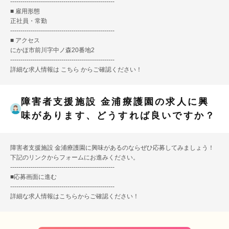
---------------------------------------------------
■ 雇用形態
正社員・常勤
---------------------------------------------------
■ アクセス
にかほ市前川字中ノ森20番地2
---------------------------------------------------
詳細な求人情報は
こちら
からご確認ください！
障害者支援施設 金浦療護園の求人に興
味があります、どうすれば良いですか？
障害者支援施設 金浦療護園に興味があるのならぜひ応募してみましょう！
下記のリンクからフォームにお進みください。
---------------------------------------------------
■
応募画面に進む
---------------------------------------------------
詳細な求人情報は
こちら
からご確認ください！