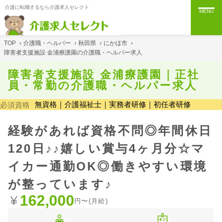
介護に転職するなら介護求人セレクト
MENU
TOP
›
介護職・ヘルパー
›
秋田県
›
にかほ市
›
障害者支援施設 金浦療護園の介護職・ヘルパー求人
障害者支援施設 金浦療護園｜正社
員・常勤の介護職・ヘルパー求人
無資格｜介護福祉士｜実務者研修｜初任者研修
必須資格
経験があれば資格不問◎年間休日
120日♪♪嬉しい賞与4ヶ月分☆マ
イカー通勤OK◎働きやすい環境
が整っています♪
162,000
円〜(月給)