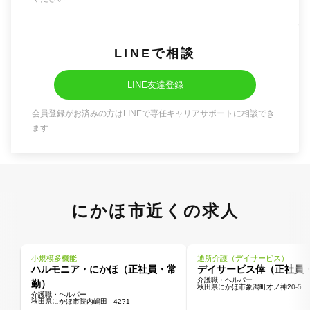
LINEで相談
LINE友達登録
会員登録がお済みの方はLINEで専任キャリアサポートに相談でき
ます
にかほ市近くの求人
小規模多機能
通所介護（デイサービス）
ハルモニア・にかほ（正社員・常
デイサービス倖（正社員
介護職・ヘルパー
勤）
秋田県にかほ市象潟町才ノ神20-5
介護職・ヘルパー
秋田県にかほ市院内嶋田 - 42?1