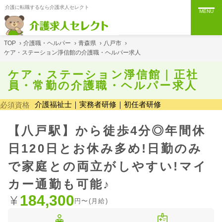
介護に転職するなら介護求人セレクト
MENU
TOP
›
介護職・ヘルパー
›
青森県
›
八戸市
›
ケア・ステーション淨信館の介護職・ヘルパー求人
ケア・ステーション淨信館｜正社
員・常勤の介護職・ヘルパー求人
介護福祉士｜実務者研修｜初任者研修
必須資格
【八戸駅】から徒歩4分◎年間休
日120日とお休み多め!日勤のみ
で家庭との両立がしやすい!マイ
カー通勤も可能♪
184,300
円〜(月給)