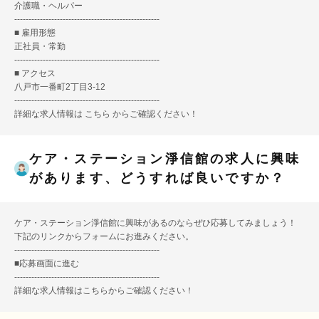
介護職・ヘルパー
---------------------------------------------------
■ 雇用形態
正社員・常勤
---------------------------------------------------
■ アクセス
八戸市一番町2丁目3-12
---------------------------------------------------
詳細な求人情報は
こちら
からご確認ください！
ケア・ステーション淨信館の求人に興味
があります、どうすれば良いですか？
ケア・ステーション淨信館に興味があるのならぜひ応募してみましょう！
下記のリンクからフォームにお進みください。
---------------------------------------------------
■
応募画面に進む
---------------------------------------------------
詳細な求人情報は
こちら
からご確認ください！