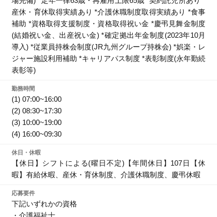
場完備) *定年一律63歳・再雇用上限65歳 *契約託児所あり *
産休・育休取得実績あり *介護休職制度取得実績あり *食事
補助 *資格取得支援制度・資格取得祝い金 *慶弔見舞金制度
(結婚祝い金、出産祝い金) *確定拠出年金制度(2023年10月
導入) *従業員持株会制度(JR九州グループ持株会) *娯楽・レ
ジャー施設利用補助 *キャリアパス制度 *表彰制度(永年勤続
表彰等)
勤務時間
(1) 07:00~16:00
(2) 08:30~17:30
(3) 10:00~19:00
(4) 16:00~09:30
休日・休暇
【休日】シフトによる(曜日不定)【年間休日】107日【休
暇】有給休暇、産休・育休制度、介護休職制度、慶弔休暇
応募要件
下記いずれかの資格
・介護福祉士