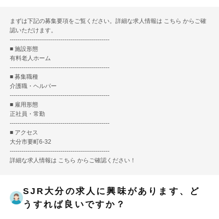
まずは下記の募集要項をご覧ください。詳細な求人情報は
こちら
からご確
認いただけます。
---------------------------------------------------
■ 施設形態
有料老人ホーム
---------------------------------------------------
■ 募集職種
介護職・ヘルパー
---------------------------------------------------
■ 雇用形態
正社員・常勤
---------------------------------------------------
■ アクセス
大分市要町6-32
---------------------------------------------------
詳細な求人情報は
こちら
からご確認ください！
SJR大分の求人に興味があります、ど
うすれば良いですか？