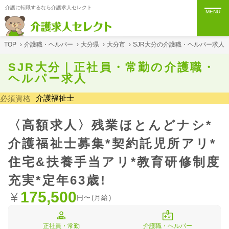
介護に転職するなら介護求人セレクト
MENU
TOP
›
介護職・ヘルパー
›
大分県
›
大分市
›
SJR大分の介護職・ヘルパー求人
SJR大分｜正社員・常勤の介護職・
ヘルパー求人
介護福祉士
必須資格
〈高額求人〉残業ほとんどナシ*
介護福祉士募集*契約託児所アリ*
住宅&扶養手当アリ*教育研修制度
充実*定年63歳!
175,500
円〜(月給)
正社員・常勤
介護職・ヘルパー