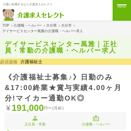
介護に転職するなら介護求人セレクト
MENU
TOP
›
介護職・ヘルパー
›
大分県
›
大分市
›
デイサービスセンター風雅の介護職・ヘルパー求人
デイサービスセンター風雅｜正社
員・常勤の介護職・ヘルパー求人
介護福祉士
必須資格
《介護福祉士募集♪》日勤のみ
&17:00終業★賞与実績4.00ヶ月
分!マイカー通勤OK◎
191,000
円〜(月給)
正社員・常勤
介護職・ヘルパー