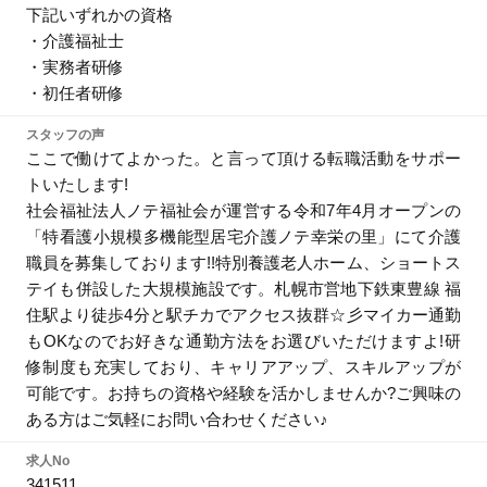
下記いずれかの資格
・介護福祉士
・実務者研修
・初任者研修
スタッフの声
ここで働けてよかった。と言って頂ける転職活動をサポー
トいたします!
社会福祉法人ノテ福祉会が運営する令和7年4月オープンの
「特看護小規模多機能型居宅介護ノテ幸栄の里」にて介護
職員を募集しております!!特別養護老人ホーム、ショートス
テイも併設した大規模施設です。札幌市営地下鉄東豊線 福
住駅より徒歩4分と駅チカでアクセス抜群☆彡マイカー通勤
もOKなのでお好きな通勤方法をお選びいただけますよ!研
修制度も充実しており、キャリアアップ、スキルアップが
可能です。お持ちの資格や経験を活かしませんか?ご興味の
ある方はご気軽にお問い合わせください♪
求人No
341511