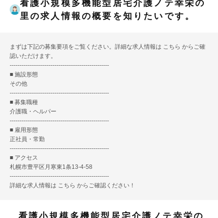
看護小規模多機能型居宅介護ノテ幸栄の
里の求人情報の概要を知りたいです。
まずは下記の募集要項をご覧ください。詳細な求人情報は
こちら
からご確
認いただけます。
---------------------------------------------------
■ 施設形態
その他
---------------------------------------------------
■ 募集職種
介護職・ヘルパー
---------------------------------------------------
■ 雇用形態
正社員・常勤
---------------------------------------------------
■ アクセス
札幌市豊平区月寒東1条13-4-58
---------------------------------------------------
詳細な求人情報は
こちら
からご確認ください！
看護小規模多機能型居宅介護ノテ幸栄の