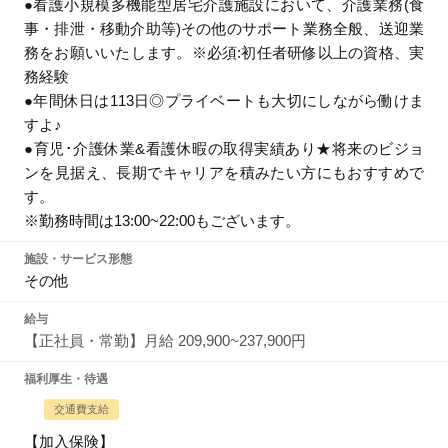
●看護小規模多機能型居宅介護施設において、介護業務(食
事・排泄・移動介助等)その他のサポート業務全般、送迎業
務をお願いいたします。※必須:初任者研修以上の資格、実
務経験
●年間休日は113日◎プライベートも大切にしながら働けま
すよ♪
●育児･介護休業&看護休暇の取得実績あり★将来のビジョ
ンを見据え、長期でキャリアを積みたい方にもおすすめで
す。
※勤務時間は13:00~22:00もございます。
施設・サービス形態
その他
給与
【正社員・常勤】月給 209,900~237,900円
福利厚生・待遇
交通費支給
【加入保険】