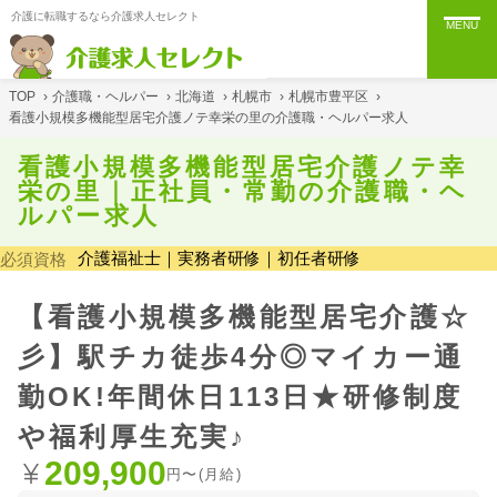
介護に転職するなら介護求人セレクト
MENU
TOP
›
介護職・ヘルパー
›
北海道
›
札幌市
›
札幌市豊平区
›
看護小規模多機能型居宅介護ノテ幸栄の里の介護職・ヘルパー求人
看護小規模多機能型居宅介護ノテ幸
栄の里｜正社員・常勤の介護職・ヘ
ルパー求人
介護福祉士｜実務者研修｜初任者研修
必須資格
【看護小規模多機能型居宅介護☆
彡】駅チカ徒歩4分◎マイカー通
勤OK!年間休日113日★研修制度
や福利厚生充実♪
209,900
円〜(月給)