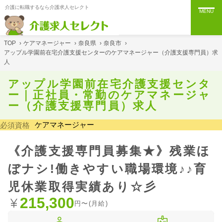
介護に転職するなら介護求人セレクト
MENU
TOP
›
ケアマネージャー
›
奈良県
›
奈良市
›
アップル学園前在宅介護支援センターのケアマネージャー（介護支援専門員）求
人
アップル学園前在宅介護支援センタ
ー｜正社員・常勤のケアマネージャ
ー（介護支援専門員）求人
ケアマネージャー
必須資格
《介護支援専門員募集★》残業ほ
ぼナシ!働きやすい職場環境♪♪育
児休業取得実績あり☆彡
215,300
円〜(月給)