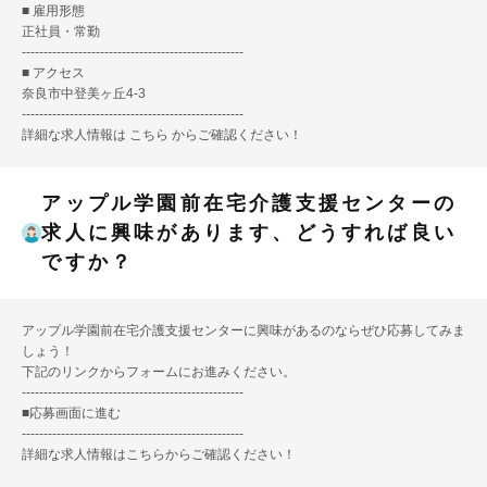
■ 雇用形態
正社員・常勤
---------------------------------------------------
■ アクセス
奈良市中登美ヶ丘4-3
---------------------------------------------------
詳細な求人情報は
こちら
からご確認ください！
アップル学園前在宅介護支援センターの
求人に興味があります、どうすれば良い
ですか？
アップル学園前在宅介護支援センターに興味があるのならぜひ応募してみま
しょう！
下記のリンクからフォームにお進みください。
---------------------------------------------------
■
応募画面に進む
---------------------------------------------------
詳細な求人情報は
こちら
からご確認ください！