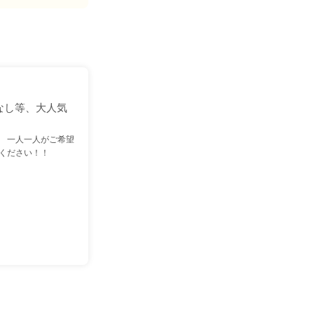
なし等、大人気
 一人一人がご希望
ください！！