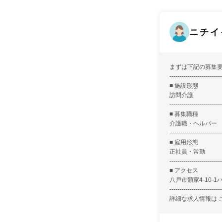
ニチイ
まずは下記の募集
--------------------------
■ 施設形態
訪問介護
--------------------------
■ 募集職種
介護職・ヘルパー
--------------------------
■ 雇用形態
正社員・常勤
--------------------------
■ アクセス
八戸市類家4-10-1
--------------------------
詳細な求人情報は