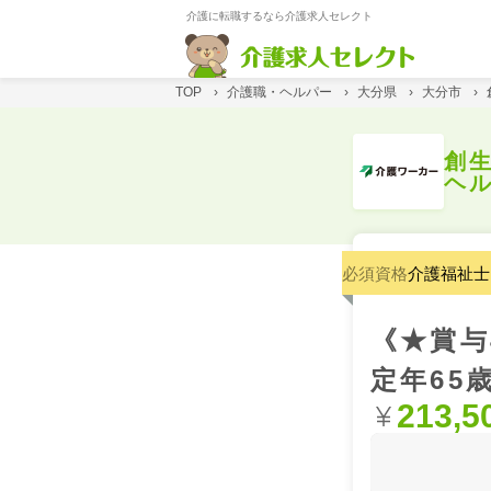
介護に転職するなら介護求人セレクト
TOP
›
介護職・ヘルパー
›
大分県
›
大分市
›
創
ヘ
必須資格
介護福祉士
《★賞与
定年65
213,5