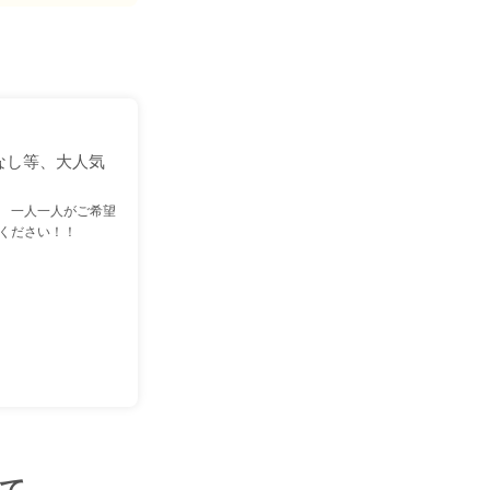
なし等、大人気
 一人一人がご希望
ください！！
て