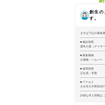
創生の
す。
まずは下記の募集
--------------------------
■ 施設形態
通所介護（デイサ
--------------------------
■ 募集職種
介護職・ヘルパー
--------------------------
■ 雇用形態
正社員・常勤
--------------------------
■ アクセス
大分市大字野田307
--------------------------
詳細な求人情報は