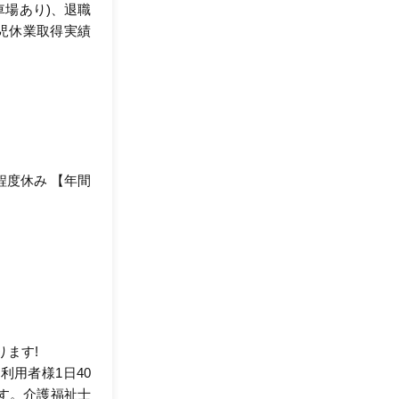
車場あり)、退職
育児休業取得実績
程度休み 【年間
ります!
用者様1日40
す。介護福祉士