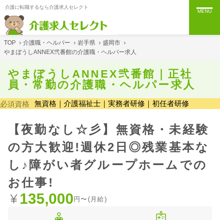
介護に転職するなら介護求人セレクト
MENU
TOP
›
介護職・ヘルパー
›
岩手県
›
盛岡市
›
やまぼうしANNEX弐番館の介護職・ヘルパー求人
やまぼうしANNEX弐番館｜正社
員・常勤の介護職・ヘルパー求人
無資格｜介護福祉士｜実務者研修｜初任者研修
必須資格
【夜勤なし☆彡】無資格・未経験
の方大歓迎!週休2日◎残業基本な
し♪障がい者グループホームでの
お仕事!
135,000
円〜(月給)