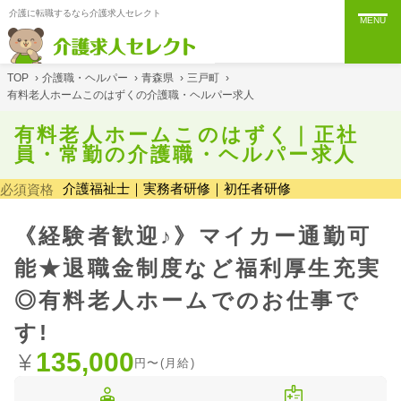
介護に転職するなら介護求人セレクト
MENU
TOP
›
介護職・ヘルパー
›
青森県
›
三戸町
›
有料老人ホームこのはずくの介護職・ヘルパー求人
有料老人ホームこのはずく｜正社
員・常勤の介護職・ヘルパー求人
介護福祉士｜実務者研修｜初任者研修
必須資格
《経験者歓迎♪》マイカー通勤可
能★退職金制度など福利厚生充実
◎有料老人ホームでのお仕事で
す!
135,000
円〜(月給)