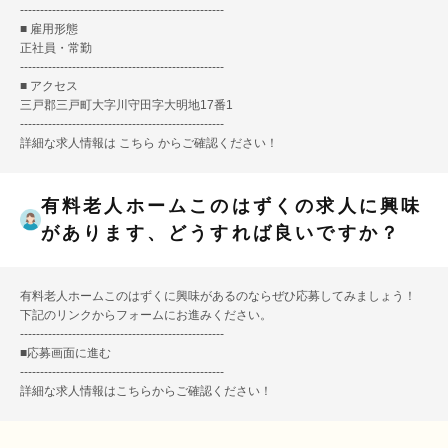
---------------------------------------------------
■ 雇用形態
正社員・常勤
---------------------------------------------------
■ アクセス
三戸郡三戸町大字川守田字大明地17番1
---------------------------------------------------
詳細な求人情報は
こちら
からご確認ください！
有料老人ホームこのはずくの求人に興味
があります、どうすれば良いですか？
有料老人ホームこのはずくに興味があるのならぜひ応募してみましょう！
下記のリンクからフォームにお進みください。
---------------------------------------------------
■
応募画面に進む
---------------------------------------------------
詳細な求人情報は
こちら
からご確認ください！