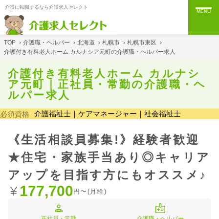
介護に転職するなら介護求人セレクト
MENU
TOP
›
介護職・ヘルパー
›
北海道
›
札幌市
›
札幌市東区
›
介護付き有料老人ホーム カルナシア元町の介護職・ヘルパー求人
介護付き有料老人ホーム カルナシ
ア元町｜正社員・常勤の介護職・ヘ
ルパー求人
介護福祉士｜ケアマネージャー｜社会福祉士
必須資格
《生活相談員募集!》経験者歓迎
★住宅・家族手当あり◎キャリア
アップを目指す方にもオススメ♪
177,700
円〜(月給)
正社員・常勤
介護職・ヘルパー