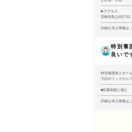
正社員・常勤
--------------------------
■ アクセス
宮崎市島之内2752
--------------------------
詳細な求人情報は
特別養
良いで
特別養護老人ホー
下記のリンクから
--------------------------
■
応募画面に進む
--------------------------
詳細な求人情報は