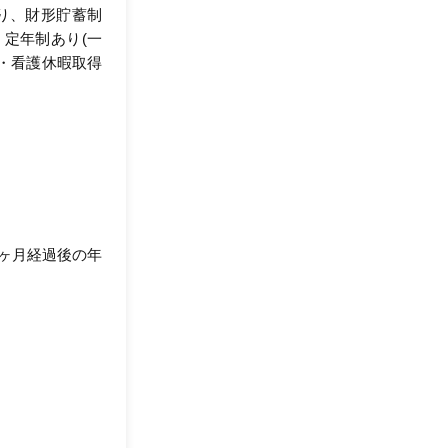
あり、財形貯蓄制
、定年制あり(一
業・看護休暇取得
6ヶ月経過後の年