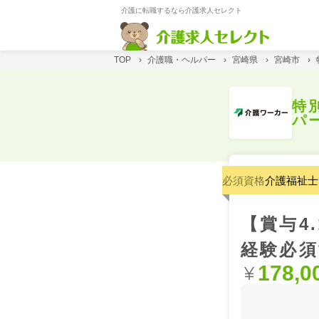
介護に転職するなら介護求人セレクト
TOP
›
介護職・ヘルパー
›
宮崎県
›
宮崎市
›
特
パ
必須資格
介護福祉士
【賞与4
経験必須
178,0