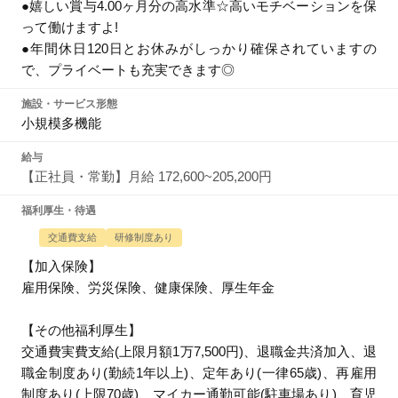
●嬉しい賞与4.00ヶ月分の高水準☆高いモチベーションを保
って働けますよ!
●年間休日120日とお休みがしっかり確保されていますの
で、プライベートも充実できます◎
施設・サービス形態
小規模多機能
給与
【正社員・常勤】月給 172,600~205,200円
福利厚生・待遇
交通費支給
研修制度あり
【加入保険】
雇用保険、労災保険、健康保険、厚生年金
【その他福利厚生】
交通費実費支給(上限月額1万7,500円)、退職金共済加入、退
職金制度あり(勤続1年以上)、定年あり(一律65歳)、再雇用
制度あり(上限70歳)、マイカー通勤可能(駐車場あり)、育児