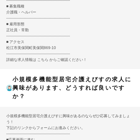
---------------------------------------------------
■ 募集職種
介護職・ヘルパー
---------------------------------------------------
■ 雇用形態
正社員・常勤
---------------------------------------------------
■ アクセス
松江市美保関町美保関869-10
---------------------------------------------------
詳細な求人情報は
こちら
からご確認ください！
小規模多機能型居宅介護えびすの求人に
興味があります、どうすれば良いです
か？
小規模多機能型居宅介護えびすに興味があるのならぜひ応募してみましょ
う！
下記のリンクからフォームにお進みください。
---------------------------------------------------
■
応募画面に進む