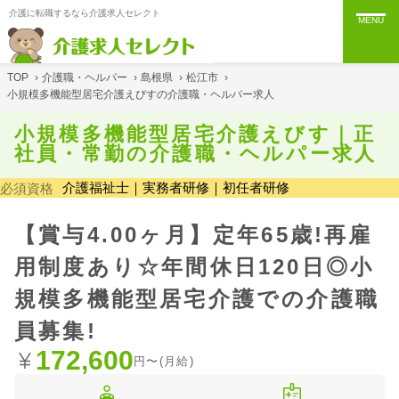
介護に転職するなら介護求人セレクト
MENU
TOP
›
介護職・ヘルパー
›
島根県
›
松江市
›
小規模多機能型居宅介護えびすの介護職・ヘルパー求人
小規模多機能型居宅介護えびす｜正
社員・常勤の介護職・ヘルパー求人
介護福祉士｜実務者研修｜初任者研修
必須資格
【賞与4.00ヶ月】定年65歳!再雇
用制度あり☆年間休日120日◎小
規模多機能型居宅介護での介護職
員募集!
172,600
円〜(月給)