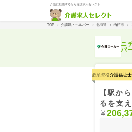
介護に転職するなら介護求人セレクト
TOP
›
介護職・ヘルパー
›
北海道
›
函館市
›
ニ
パ
必須資格
介護福祉士
【駅から
るを支え
206,3