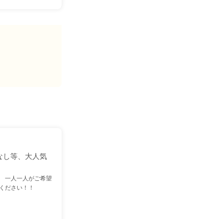
なし等、大人気
 一人一人がご希望
ください！！