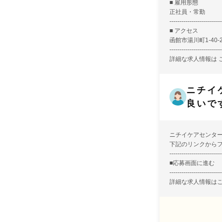
■ 雇用形態
正社員・常勤
--------------------------
■ アクセス
函館市湯川町1-40
--------------------------
詳細な求人情報は
ニチイ
良いで
ニチイケアセンタ
下記のリンクから
--------------------------
■
応募画面に進む
--------------------------
詳細な求人情報は